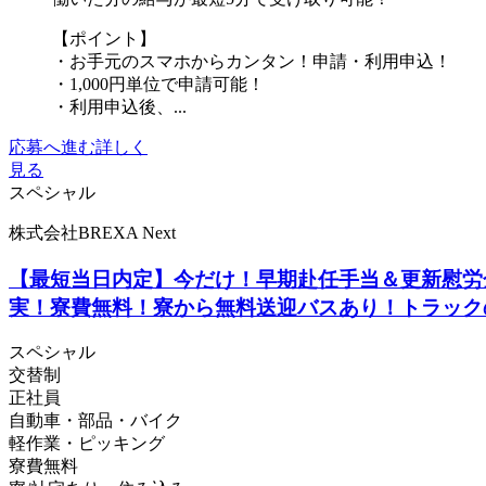
【ポイント】
・お手元のスマホからカンタン！申請・利用申込！
・1,000円単位で申請可能！
・利用申込後、...
応募へ進む
詳しく
見る
スペシャル
株式会社BREXA Next
【最短当日内定】今だけ！早期赴任手当＆更新慰労
実！寮費無料！寮から無料送迎バスあり！トラック
スペシャル
交替制
正社員
自動車・部品・バイク
軽作業・ピッキング
寮費無料