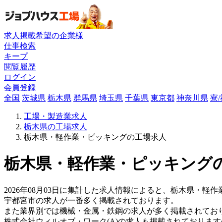
求人掲載希望の企業様
仕事検索
キープ
閲覧履歴
ログイン
会員登録
全国
茨城県
栃木県
群馬県
埼玉県
千葉県
東京都
神奈川県
寮
工場・製造業求人
栃木県の工場求人
栃木県・軽作業・ピッキングの工場求人
栃木県・軽作業・ピッキングの
2026年08月03日に集計した求人情報によると、栃木県・軽作
宇都宮市の求人が一番多く掲載されております。
また業界別では機械・金属・鉄鋼の求人が多く掲載されてお
株式会社ウィルオブ・ワーク(A)の求人も掲載されておりま