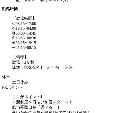
勤務時間
【勤務時間】
①08:15~17:00
②19:15~04:00
③06:00~14:45
④15:45~00:30
⑤08:15~19:15
⑥21:15~08:15
【備考】
勤務：2交替
休憩：①②③④1回 計45分、⑤⑥...
休日
土日休み
PRポイント
ここがポイント1
＜新制度＞日払い制度スタート！
給与受取日を「選べる」！
働いた分の給与が最短5分で受け取り可能！