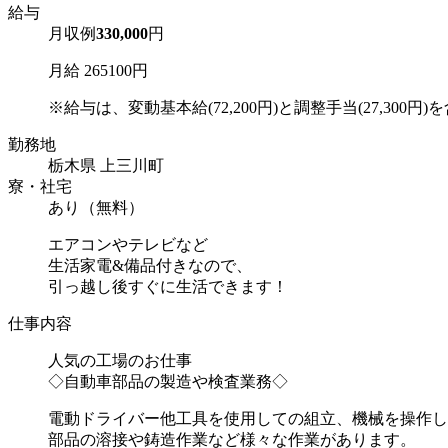
給与
月収例
330,000
円
月給 265100円
※給与は、変動基本給(72,200円)と調整手当(27,300円)を含
勤務地
栃木県 上三川町
寮・社宅
あり（無料）
エアコンやテレビなど
生活家電&備品付きなので、
引っ越し後すぐに生活できます！
仕事内容
人気の工場のお仕事
◇自動車部品の製造や検査業務◇
電動ドライバー他工具を使用しての組立、機械を操作し
部品の溶接や鋳造作業など様々な作業があります。