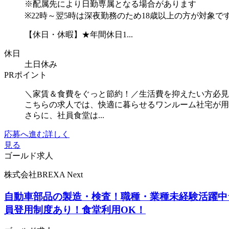
※配属先により日勤専属となる場合があります
※22時～翌5時は深夜勤務のため18歳以上の方が対象で
【休日・休暇】★年間休日1...
休日
土日休み
PRポイント
＼家賃＆食費をぐっと節約！／生活費を抑えたい方必見
こちらの求人では、快適に暮らせるワンルーム社宅が用
さらに、社員食堂は...
応募へ進む
詳しく
見る
ゴールド求人
株式会社BREXA Next
自動車部品の製造・検査！職種・業種未経験活躍中
員登用制度あり！食堂利用OK！