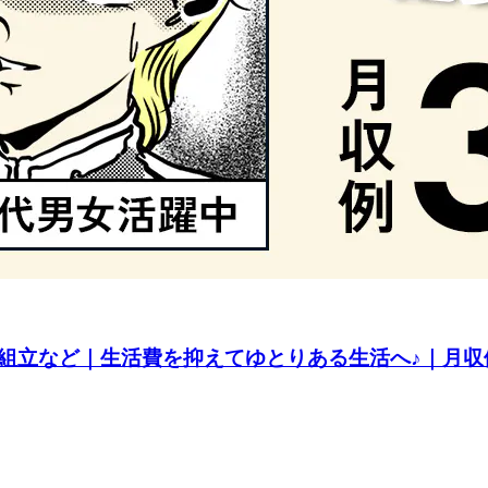
組立など｜生活費を抑えてゆとりある生活へ♪｜月収