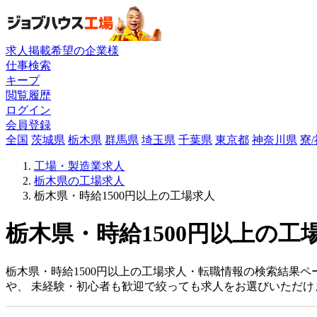
求人掲載希望の企業様
仕事検索
キープ
閲覧履歴
ログイン
会員登録
全国
茨城県
栃木県
群馬県
埼玉県
千葉県
東京都
神奈川県
寮
工場・製造業求人
栃木県の工場求人
栃木県・時給1500円以上の工場求人
栃木県・時給1500円以上の工
栃木県・時給1500円以上の工場求人・転職情報の検索結果
や、 未経験・初心者も歓迎で絞っても求人をお選びいただけ