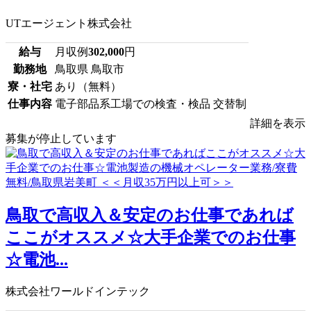
UTエージェント株式会社
給与
月収例
302,000
円
勤務地
鳥取県 鳥取市
寮・社宅
あり（無料）
仕事内容
電子部品系工場での検査・検品 交替制
詳細を表示
募集が停止しています
鳥取で高収入＆安定のお仕事であれば
ここがオススメ☆大手企業でのお仕事
☆電池...
株式会社ワールドインテック