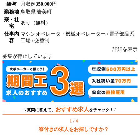
給与
月収例
350,000
円
勤務地
鳥取県 岩美町
寮・社
あり（無料）
宅
仕事内
マシンオペレータ・機械オペレーター / 電子部品系
容
工場 / 交替制
詳細を表示
募集が停止しています
おすすめ求人
\ 質問に答えて、
をチェック！ /
1 / 4
寮付きの求人をお探しですか？