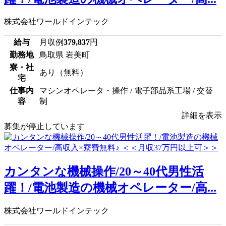
株式会社ワールドインテック
給与
月収例
379,837
円
勤務地
鳥取県 岩美町
寮・社
あり（無料）
宅
仕事内
マシンオペレータ・操作 / 電子部品系工場 / 交替
容
制
詳細を表示
募集が停止しています
カンタンな機械操作/20～40代男性活
躍！/電池製造の機械オペレーター/高...
株式会社ワールドインテック