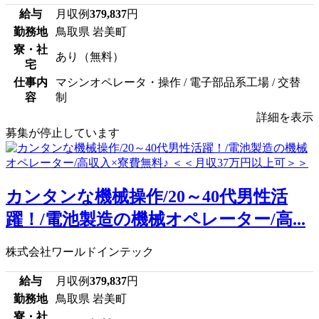
給与
月収例
379,837
円
勤務地
鳥取県 岩美町
寮・社
あり（無料）
宅
仕事内
マシンオペレータ・操作 / 電子部品系工場 / 交替
容
制
詳細を表示
募集が停止しています
カンタンな機械操作/20～40代男性活
躍！/電池製造の機械オペレーター/高...
株式会社ワールドインテック
給与
月収例
379,837
円
勤務地
鳥取県 岩美町
寮・社