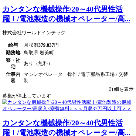
カンタンな機械操作/20～40代男性活
躍！/電池製造の機械オペレーター/高...
株式会社ワールドインテック
給与
月収例
379,837
円
勤務地
鳥取県 岩美町
寮・社
あり（無料）
宅
仕事内
マシンオペレータ・操作 / 電子部品系工場 / 交替
容
制
詳細を表示
募集が停止しています
カンタンな機械操作/20～40代男性活
躍！/電池製造の機械オペレーター/高...