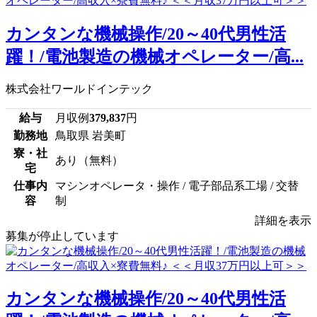
カンタンな機械操作/20～40代男性活
躍！/電池製造の機械オペレーター/高...
株式会社ワールドインテック
給与
月収例
379,837
円
勤務地
鳥取県 岩美町
寮・社
あり（無料）
宅
仕事内
マシンオペレータ・操作 / 電子部品系工場 / 交替
容
制
詳細を表示
募集が停止しています
カンタンな機械操作/20～40代男性活