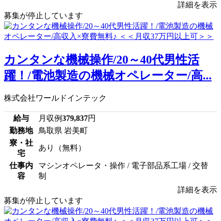
詳細を表示
募集が停止しています
カンタンな機械操作/20～40代男性活
躍！/電池製造の機械オペレーター/高...
株式会社ワールドインテック
給与
月収例
379,837
円
勤務地
鳥取県 岩美町
寮・社
あり（無料）
宅
仕事内
マシンオペレータ・操作 / 電子部品系工場 / 交替
容
制
詳細を表示
募集が停止しています