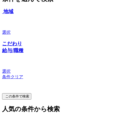
地域
選択
こだわり
給与/職種
選択
条件クリア
この条件で検索
人気の条件から検索