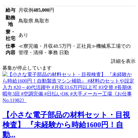
給与
月収例
485,000
円
勤務
鳥取県 鳥取市
地
寮・
あり
社宅
仕事
≪寮完備・月収48.5万円・正社員≫機械系工場での
内容
管理・清掃・事務 日勤
詳細を表示
募集が停止しています
【小さな電子部品の材料セット・目視
検査】 『未経験から時給1600円！自
動...