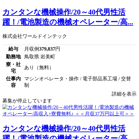
カンタンな機械操作/20～40代男性活
躍！/電池製造の機械オペレーター/高...
株式会社ワールドインテック
給与
月収例
379,837
円
勤務地
鳥取県 岩美町
寮・社
あり（無料）
宅
仕事内
マシンオペレータ・操作 / 電子部品系工場 / 交替
容
制
詳細を表示
募集が停止しています
カンタンな機械操作/20～40代男性活
躍！/電池製造の機械オペレーター/高...