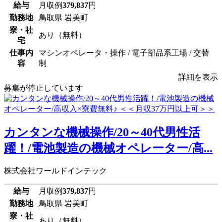
給与
月収例
379,837
円
勤務地
鳥取県 岩美町
寮・社
あり（無料）
宅
仕事内
マシンオペレータ・操作 / 電子部品系工場 / 交替
容
制
詳細を表示
募集が停止しています
カンタンな機械操作/20～40代男性活
躍！/電池製造の機械オペレーター/高...
株式会社ワールドインテック
給与
月収例
379,837
円
勤務地
鳥取県 岩美町
寮・社
あり（無料）