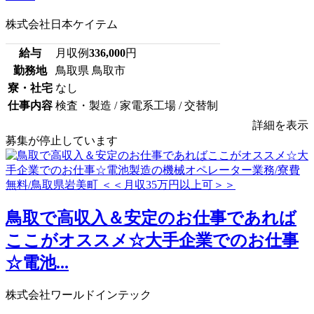
株式会社日本ケイテム
給与
月収例
336,000
円
勤務地
鳥取県 鳥取市
寮・社宅
なし
仕事内容
検査・製造 / 家電系工場 / 交替制
詳細を表示
募集が停止しています
鳥取で高収入＆安定のお仕事であれば
ここがオススメ☆大手企業でのお仕事
☆電池...
株式会社ワールドインテック