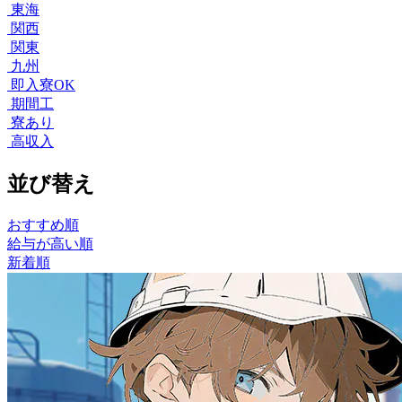
東海
関西
関東
九州
即入寮OK
期間工
寮あり
高収入
並び替え
おすすめ順
給与が高い順
新着順