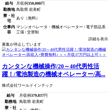
給与
月収例
350,000
円
勤務地
鳥取県 岩美町
寮・社
あり（無料）
宅
仕事内
マシンオペレータ・機械オペレーター / 電子部品系
容
工場 / 交替制
詳細を表示
募集が停止しています
カンタンな機械操作/20～40代男性活
躍！/電池製造の機械オペレーター/高...
株式会社ワールドインテック
給与
月収例
379,837
円
勤務地
鳥取県 岩美町
寮・社