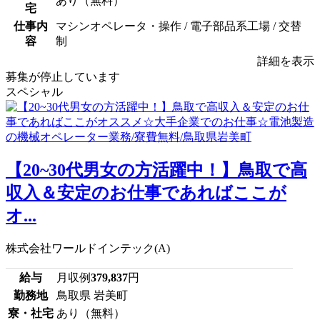
あり（無料）
宅
仕事内
マシンオペレータ・操作 / 電子部品系工場 / 交替
容
制
詳細を表示
募集が停止しています
スペシャル
【20~30代男女の方活躍中！】鳥取で高
収入＆安定のお仕事であればここが
オ...
株式会社ワールドインテック(A)
給与
月収例
379,837
円
勤務地
鳥取県 岩美町
寮・社宅
あり（無料）