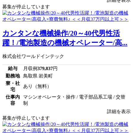
詳細を表示
募集が停止しています
カンタンな機械操作/20～40代男性活
躍！/電池製造の機械オペレーター/高...
株式会社ワールドインテック
給与
月収例
379,837
円
勤務地
鳥取県 岩美町
寮・社
あり（無料）
宅
仕事内
マシンオペレータ・操作 / 電子部品系工場 / 交替
容
制
詳細を表示
募集が停止しています