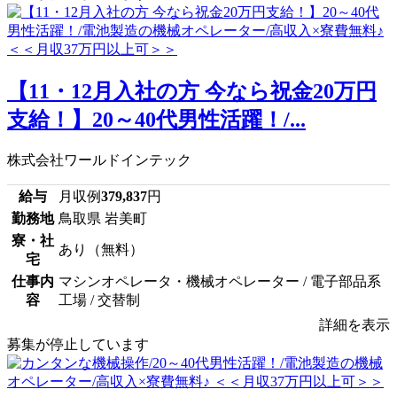
【11・12月入社の方 今なら祝金20万円
支給！】20～40代男性活躍！/...
株式会社ワールドインテック
給与
月収例
379,837
円
勤務地
鳥取県 岩美町
寮・社
あり（無料）
宅
仕事内
マシンオペレータ・機械オペレーター / 電子部品系
容
工場 / 交替制
詳細を表示
募集が停止しています