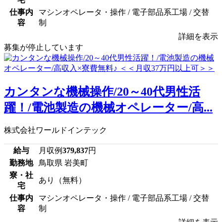
仕事内
マシンオペレータ・操作 / 電子部品系工場 / 交替
容
制
詳細を表示
募集が停止しています
カンタンな機械操作/20～40代男性活
躍！/電池製造の機械オペレーター/高...
株式会社ワールドインテック
給与
月収例
379,837
円
勤務地
鳥取県 岩美町
寮・社
あり（無料）
宅
仕事内
マシンオペレータ・操作 / 電子部品系工場 / 交替
容
制