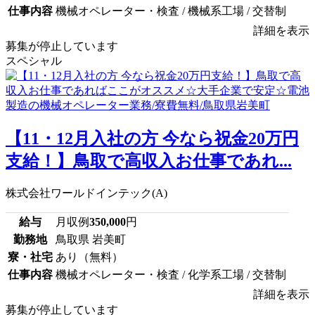
仕事内容
機械オペレーター・検査 / 機械系工場 / 交替制
詳細を表示
募集が停止しています
スペシャル
【11・12月入社の方 今なら祝金20万円
支給！】鳥取で高収入お仕事であれ...
株式会社ワールドインテック(A)
給与
月収例
350,000
円
勤務地
鳥取県 岩美町
寮・社宅
あり（無料）
仕事内容
機械オペレーター・検査 / 化学系工場 / 交替制
詳細を表示
募集が停止しています