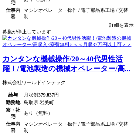
宅
仕事内
マシンオペレータ・操作 / 電子部品系工場 / 交替
容
制
詳細を表示
募集が停止しています
カンタンな機械操作/20～40代男性活
躍！/電池製造の機械オペレーター/高...
株式会社ワールドインテック
給与
月収例
379,837
円
勤務地
鳥取県 岩美町
寮・社
あり（無料）
宅
仕事内
マシンオペレータ・操作 / 電子部品系工場 / 交替
容
制