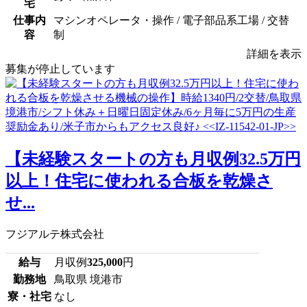
宅
仕事内
マシンオペレータ・操作 / 電子部品系工場 / 交替
容
制
詳細を表示
募集が停止しています
【未経験スタートの方も月収例32.5万円
以上！住宅に使われる合板を乾燥さ
せ...
フジアルテ株式会社
給与
月収例
325,000
円
勤務地
鳥取県 境港市
寮・社宅
なし