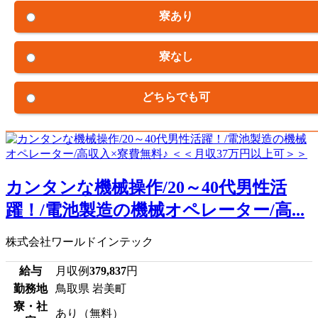
寮あり
寮なし
どちらでも可
カンタンな機械操作/20～40代男性活
躍！/電池製造の機械オペレーター/高...
株式会社ワールドインテック
給与
月収例
379,837
円
勤務地
鳥取県 岩美町
寮・社
あり（無料）