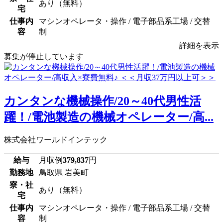
あり（無料）
宅
仕事内
マシンオペレータ・操作 / 電子部品系工場 / 交替
容
制
詳細を表示
募集が停止しています
カンタンな機械操作/20～40代男性活
躍！/電池製造の機械オペレーター/高...
株式会社ワールドインテック
給与
月収例
379,837
円
勤務地
鳥取県 岩美町
寮・社
あり（無料）
宅
仕事内
マシンオペレータ・操作 / 電子部品系工場 / 交替
容
制