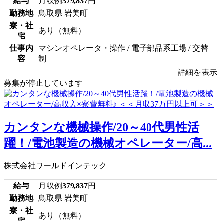
給与
月収例
379,837
円
勤務地
鳥取県 岩美町
寮・社
あり（無料）
宅
仕事内
マシンオペレータ・操作 / 電子部品系工場 / 交替
容
制
詳細を表示
募集が停止しています
カンタンな機械操作/20～40代男性活
躍！/電池製造の機械オペレーター/高...
株式会社ワールドインテック
給与
月収例
379,837
円
勤務地
鳥取県 岩美町
寮・社
あり（無料）
宅