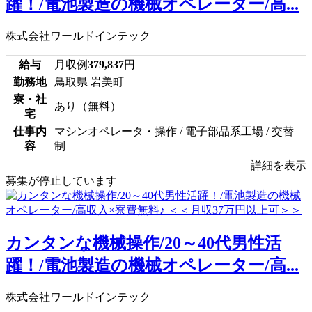
躍！/電池製造の機械オペレーター/高...
株式会社ワールドインテック
給与
月収例
379,837
円
勤務地
鳥取県 岩美町
寮・社
あり（無料）
宅
仕事内
マシンオペレータ・操作 / 電子部品系工場 / 交替
容
制
詳細を表示
募集が停止しています
カンタンな機械操作/20～40代男性活
躍！/電池製造の機械オペレーター/高...
株式会社ワールドインテック