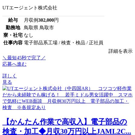
UTエージェント株式会社
給与
月収例
302,000
円
勤務地
鳥取県 鳥取市
寮・社宅
なし
仕事内容
電子部品系工場 / 検査・検品 / 正社員
詳細を表示
＼最短45秒で完了／
応募へ進む
詳しく
見る
【かんたん作業で高収入】電子部品の
検査・加工◆月収30万円以上JAML2C...