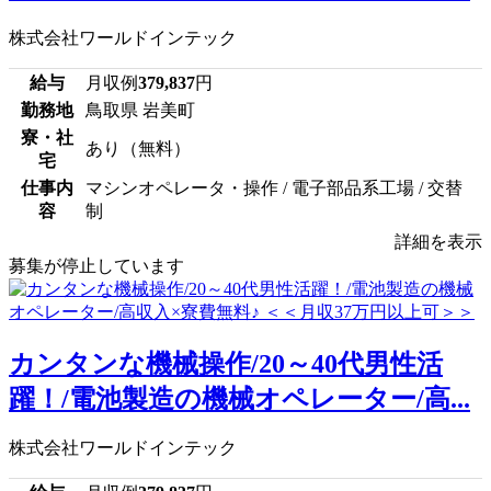
株式会社ワールドインテック
給与
月収例
379,837
円
勤務地
鳥取県 岩美町
寮・社
あり（無料）
宅
仕事内
マシンオペレータ・操作 / 電子部品系工場 / 交替
容
制
詳細を表示
募集が停止しています
カンタンな機械操作/20～40代男性活
躍！/電池製造の機械オペレーター/高...
株式会社ワールドインテック