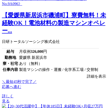
【愛媛県新居浜市磯浦町】寮費無料！未
経験OK！電池材料の製造マシンオペレ
ー...
日研トータルソーシング株式会社
給与
月収例
326,000
円
勤務地
愛媛県 新居浜市
寮・社宅
あり（無料）
仕事内容
製造マシンの操作・運搬 / 化学系工場 / 交替制
詳細を表示
＼最短45秒で完了／
応募へ進む
詳しく
見る