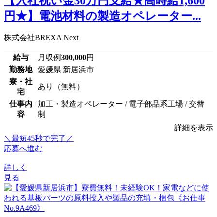
【入社祝い金30万円支給★高時給1,600
円★】電池材料の製造オペレーター...
株式会社BREXA Next
給与
月収例
300,000
円
勤務地
愛媛県 新居浜市
寮・社
あり（無料）
宅
仕事内
加工・製造オペレーター / 電子部品系工場 / 交替
容
制
詳細を表示
＼最短45秒で完了／
応募へ進む
詳しく
見る