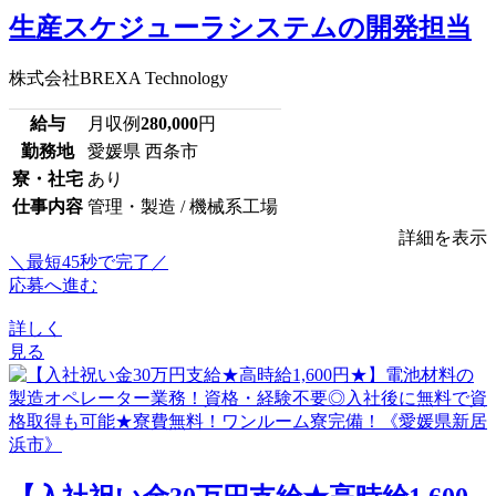
生産スケジューラシステムの開発担当
株式会社BREXA Technology
給与
月収例
280,000
円
勤務地
愛媛県 西条市
寮・社宅
あり
仕事内容
管理・製造 / 機械系工場
詳細を表示
＼最短45秒で完了／
応募へ進む
詳しく
見る