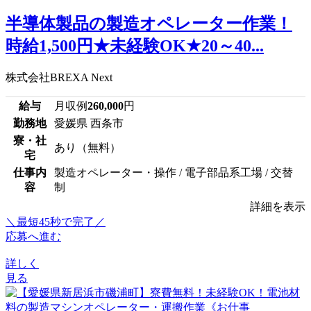
半導体製品の製造オペレーター作業！
時給1,500円★未経験OK★20～40...
株式会社BREXA Next
給与
月収例
260,000
円
勤務地
愛媛県 西条市
寮・社
あり（無料）
宅
仕事内
製造オペレーター・操作 / 電子部品系工場 / 交替
容
制
詳細を表示
＼最短45秒で完了／
応募へ進む
詳しく
見る