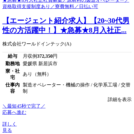
【エージェント紹介求人】【20~30代男
性の方活躍中！】★急募★8月入社正...
株式会社ワールドインテック(A)
給与
月収例
372,350
円
勤務地
愛媛県 新居浜市
寮・社
あり（無料）
宅
仕事内
製造オペレーター・機械の操作 / 化学系工場 / 交替
容
制
詳細を表示
＼最短45秒で完了／
応募へ進む
詳しく
見る