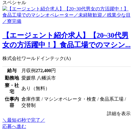
スペシャル
【エージェント紹介求人】【20~30代男
女の方活躍中！】食品工場でのマシン...
株式会社ワールドインテック(A)
給与
月収例
272,400
円
勤務地
愛媛県 八幡浜市
寮・社
あり（無料）
宅
仕事内
倉庫作業 / マシンオペレータ・検査 / 食品系工場 /
容
交替制
詳細を表示
＼最短45秒で完了／
応募へ進む