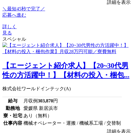
詳細を表示
＼最短45秒で完了／
応募へ進む
詳しく
見る
スペシャル
【エージェント紹介求人】【20~30代男
性の方活躍中！】【材料の投入・梱包...
株式会社ワールドインテック(A)
給与
月収例
303,870
円
勤務地
愛媛県 新居浜市
寮・社宅
あり（無料）
仕事内容
機械オペレーター・運搬 / 機械系工場 / 交替制
詳細を表示