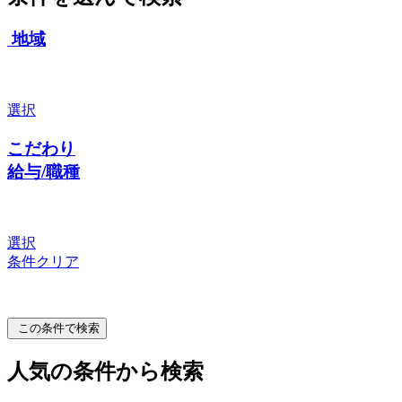
地域
選択
こだわり
給与/職種
選択
条件クリア
この条件で検索
人気の条件から検索