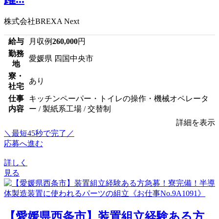
株式会社BREXA Next
給与
月収例
260,000
円
勤務
愛媛県 四国中央市
地
寮・
あり
社宅
仕事
キッチンペーパー・トイレの操作・機械オペレータ
内容
ー / 製紙系工場 / 交替制
詳細を表示
＼最短45秒で完了／
応募へ進む
詳しく
見る
【愛媛県西条市】装置組立経験ある方