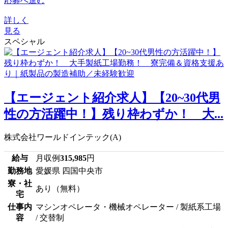
応募へ進む
詳しく
見る
スペシャル
【エージェント紹介求人】【20~30代男
性の方活躍中！】残り枠わずか！ 大...
株式会社ワールドインテック(A)
給与
月収例
315,985
円
勤務地
愛媛県 四国中央市
寮・社
あり（無料）
宅
仕事内
マシンオペレータ・機械オペレーター / 製紙系工場
容
/ 交替制