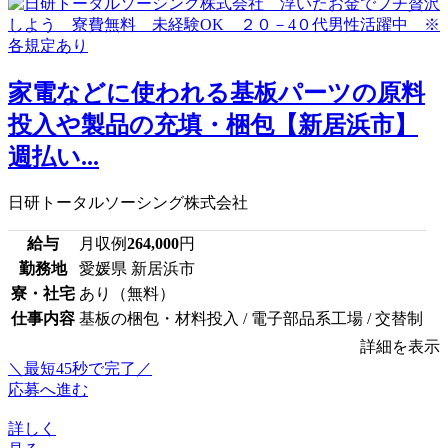
家電などに使われる基板パーツの原料
投入や製品の充填・梱包【新居浜市】
週払い...
日研トータルソーシング株式会社
給与
月収例
264,000
円
勤務地
愛媛県 新居浜市
寮・社宅
あり（無料）
仕事内容
基板の梱包・材料投入 / 電子部品系工場 / 交替制
詳細を表示
＼最短45秒で完了／
応募へ進む
詳しく