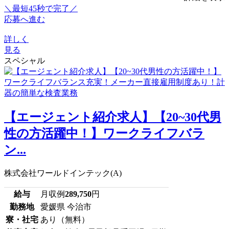
＼最短45秒で完了／
応募へ進む
詳しく
見る
スペシャル
【エージェント紹介求人】【20~30代男
性の方活躍中！】ワークライフバラ
ン...
株式会社ワールドインテック(A)
給与
月収例
289,750
円
勤務地
愛媛県 今治市
寮・社宅
あり（無料）