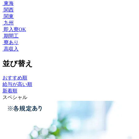
東海
関西
関東
九州
即入寮OK
期間工
寮あり
高収入
並び替え
おすすめ順
給与が高い順
新着順
スペシャル