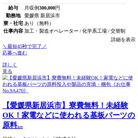
給与
月収例
300,000
円
勤務地
愛媛県 新居浜市
寮・社宅
あり（無料）
仕事内容
加工・製造オペレーター / 化学系工場 / 交替制
詳細を表示
＼最短45秒で完了／
応募へ進む
詳しく
見る
【愛媛県新居浜市】寮費無料！未経験
OK！家電などに使われる基板パーツの
原料...