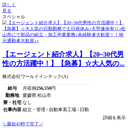
詳しく
見る
スペシャル
【エージェント紹介求人】【20~30代男
性の方活躍中！】【急募】☆大人気の...
株式会社ワールドインテック(A)
給与
月収例
256,550
円
勤務地
愛媛県 松山市
寮・社宅
なし
仕事内容
組立・管理 / 自動車系工場 / 日勤
詳細を表示
＼最短45秒で完了／