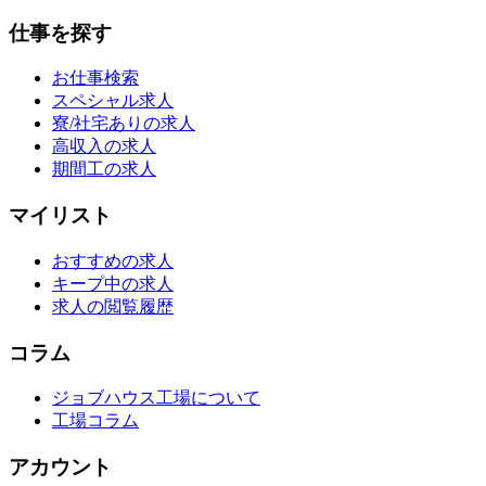
仕事を探す
お仕事検索
スペシャル求人
寮/社宅ありの求人
高収入の求人
期間工の求人
マイリスト
おすすめの求人
キープ中の求人
求人の閲覧履歴
コラム
ジョブハウス工場について
工場コラム
アカウント