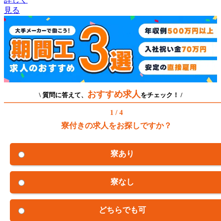
見る
おすすめ求人
\ 質問に答えて、
をチェック！ /
1 / 4
寮付きの求人をお探しですか？
寮あり
寮なし
どちらでも可