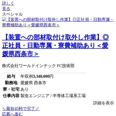
詳しく
見る
スペシャル
【装置への部材取付け取外し作業】◎
正社員・日勤専属・寮費補助あり＜愛
媛県西条市＞
株式会社ワールドインテック FC技術部
給与
年収例
3,340,000
円
勤務地
愛媛県 西条市
寮・社宅
あり
仕事内容
製造エンジニア / 半導体工場系工場
詳細を表示
＼最短45秒で完了／
応募へ進む