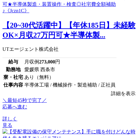
【20~30代活躍中】【年休185日】未経験
OK×月収27万円可★半導体製...
UTエージェント株式会社
給与
月収例
273,000
円
勤務地
愛媛県 西条市
寮・社宅
あり（無料）
仕事内容
半導体工場 / 機械操作・製造補助 / 正社員
詳細を表示
＼最短45秒で完了／
応募へ進む
詳しく
見る