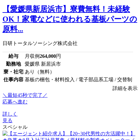
【愛媛県新居浜市】寮費無料！未経験
OK！家電などに使われる基板パーツの
原料...
日研トータルソーシング株式会社
給与
月収例
264,000
円
勤務地
愛媛県 新居浜市
寮・社宅
あり（無料）
仕事内容
基板の梱包・材料投入 / 電子部品系工場 / 交替制
詳細を表示
＼最短45秒で完了／
応募へ進む
詳しく
見る
スペシャル