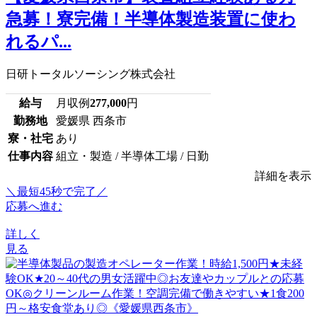
急募！寮完備！半導体製造装置に使わ
れるパ...
日研トータルソーシング株式会社
給与
月収例
277,000
円
勤務地
愛媛県 西条市
寮・社宅
あり
仕事内容
組立・製造 / 半導体工場 / 日勤
詳細を表示
＼最短45秒で完了／
応募へ進む
詳しく
見る