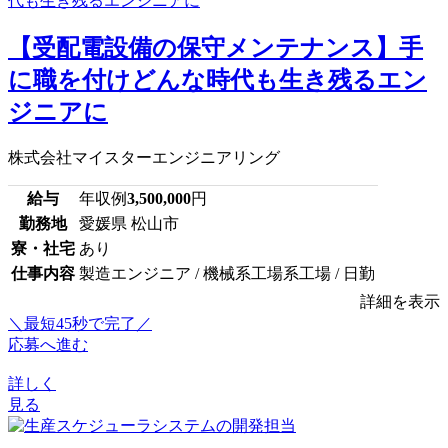
【受配電設備の保守メンテナンス】手
に職を付けどんな時代も生き残るエン
ジニアに
株式会社マイスターエンジニアリング
給与
年収例
3,500,000
円
勤務地
愛媛県 松山市
寮・社宅
あり
仕事内容
製造エンジニア / 機械系工場系工場 / 日勤
詳細を表示
＼最短45秒で完了／
応募へ進む
詳しく
見る