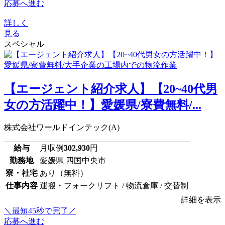
応募へ進む
詳しく
見る
スペシャル
【エージェント紹介求人】【20~40代男
女の方活躍中！】愛媛県/寮費無料/...
株式会社ワールドインテック(A)
給与
月収例
302,930
円
勤務地
愛媛県 四国中央市
寮・社宅
あり（無料）
仕事内容
運搬・フォークリフト / 物流倉庫 / 交替制
詳細を表示
＼最短45秒で完了／
応募へ進む