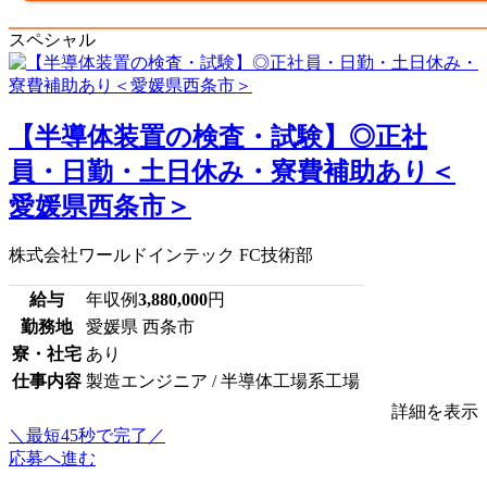
スペシャル
【半導体装置の検査・試験】◎正社
員・日勤・土日休み・寮費補助あり＜
愛媛県西条市＞
株式会社ワールドインテック FC技術部
給与
年収例
3,880,000
円
勤務地
愛媛県 西条市
寮・社宅
あり
仕事内容
製造エンジニア / 半導体工場系工場
詳細を表示
＼最短45秒で完了／
応募へ進む