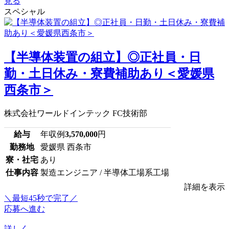
見る
スペシャル
【半導体装置の組立】◎正社員・日
勤・土日休み・寮費補助あり＜愛媛県
西条市＞
株式会社ワールドインテック FC技術部
給与
年収例
3,570,000
円
勤務地
愛媛県 西条市
寮・社宅
あり
仕事内容
製造エンジニア / 半導体工場系工場
詳細を表示
＼最短45秒で完了／
応募へ進む
詳しく