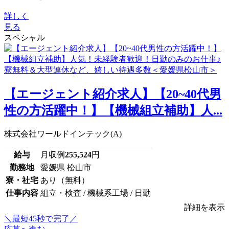
詳しく
見る
スペシャル
【エージェント紹介求人】【20~40代男
性の方活躍中！】【機械組立補助】人...
株式会社ワールドインテック(A)
給与
月収例
255,524
円
勤務地
愛媛県 松山市
寮・社宅
あり（無料）
仕事内容
組立・検査 / 機械系工場 / 日勤
詳細を表示
＼最短45秒で完了／