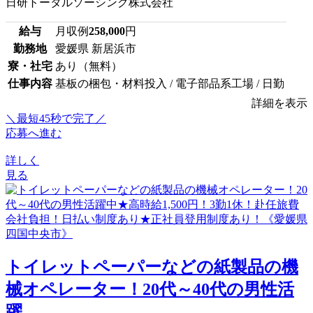
日研トータルソーシング株式会社
給与
月収例
258,000
円
勤務地
愛媛県 新居浜市
寮・社宅
あり（無料）
仕事内容
基板の梱包・材料投入 / 電子部品系工場 / 日勤
詳細を表示
＼最短45秒で完了／
応募へ進む
詳しく
見る
トイレットペーパーなどの紙製品の機
械オペレーター！20代～40代の男性活
躍...