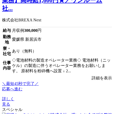
業務】高時給1,600円★／ワンルーム
社...
株式会社BREXA Next
給与
月収例
300,000
円
勤務
愛媛県 新居浜市
地
寮・
あり（無料）
社宅
◇電池材料の製造オペレーター業務◇ 電池材料（ニッ
仕事
ケル）の製造に伴うオペレーター業務をお願いしま
内容
す。 原材料を粉砕機へ設置 ↓ 2...
詳細を表示
＼最短45秒で完了／
応募へ進む
詳しく
見る
スペシャル