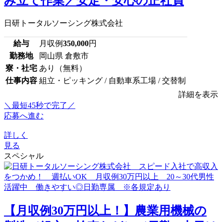
み立て作業／安定・安心の正社員
日研トータルソーシング株式会社
給与
月収例
350,000
円
勤務地
岡山県 倉敷市
寮・社宅
あり（無料）
仕事内容
組立・ピッキング / 自動車系工場 / 交替制
詳細を表示
＼最短45秒で完了／
応募へ進む
詳しく
見る
スペシャル
【月収例30万円以上！】農業用機械の