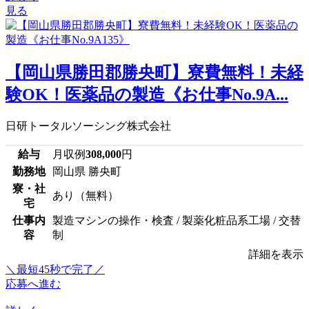
見る
【岡山県勝田郡勝央町】寮費無料！未経
験OK！医薬品の製造《お仕事No.9A...
日研トータルソーシング株式会社
給与
月収例
308,000
円
勤務地
岡山県 勝央町
寮・社
あり（無料）
宅
仕事内
製造マシンの操作・検査 / 製薬化粧品系工場 / 交替
容
制
詳細を表示
＼最短45秒で完了／
応募へ進む