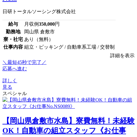
日研トータルソーシング株式会社
給与
月収例
350,000
円
勤務地
岡山県 倉敷市
寮・社宅
あり（無料）
仕事内容
組立・ピッキング / 自動車系工場 / 交替制
詳細を表示
＼最短45秒で完了／
応募へ進む
詳しく
見る
スペシャル
【岡山県倉敷市水島】寮費無料！未経験
OK！自動車の組立スタッフ《お仕事