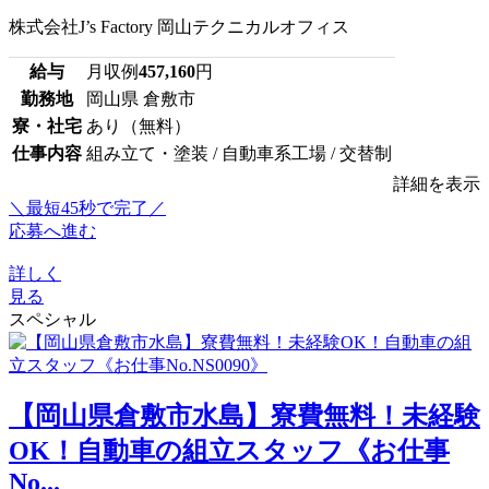
株式会社J’s Factory 岡山テクニカルオフィス
給与
月収例
457,160
円
勤務地
岡山県 倉敷市
寮・社宅
あり（無料）
仕事内容
組み立て・塗装 / 自動車系工場 / 交替制
詳細を表示
＼最短45秒で完了／
応募へ進む
詳しく
見る
スペシャル
【岡山県倉敷市水島】寮費無料！未経験
OK！自動車の組立スタッフ《お仕事
No...