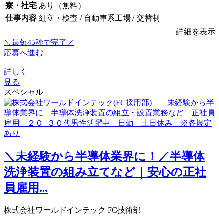
寮・社宅
あり（無料）
仕事内容
組立・検査 / 自動車系工場 / 交替制
詳細を表示
＼最短45秒で完了／
応募へ進む
詳しく
見る
スペシャル
＼未経験から半導体業界に！／半導体
洗浄装置の組み立てなど｜安心の正社
員雇用...
株式会社ワールドインテック FC技術部