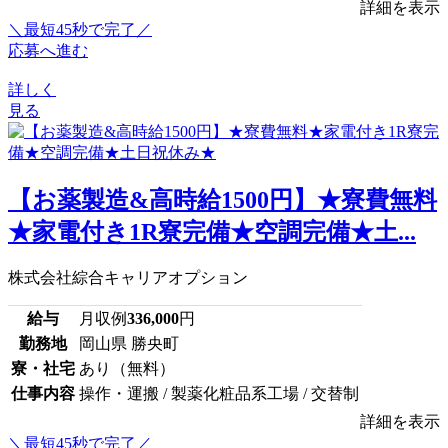
詳細を表示
＼最短45秒で完了／
応募へ進む
詳しく
見る
【お薬製造&高時給1500円】★寮費無料
★家電付き1R寮完備★空調完備★土...
株式会社綜合キャリアオプション
給与
月収例
336,000
円
勤務地
岡山県 勝央町
寮・社宅
あり（無料）
仕事内容
操作・運搬 / 製薬化粧品系工場 / 交替制
詳細を表示
＼最短45秒で完了／