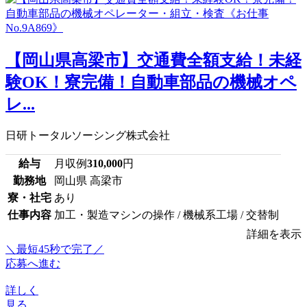
【岡山県高梁市】交通費全額支給！未経
験OK！寮完備！自動車部品の機械オペ
レ...
日研トータルソーシング株式会社
給与
月収例
310,000
円
勤務地
岡山県 高梁市
寮・社宅
あり
仕事内容
加工・製造マシンの操作 / 機械系工場 / 交替制
詳細を表示
＼最短45秒で完了／
応募へ進む
詳しく
見る