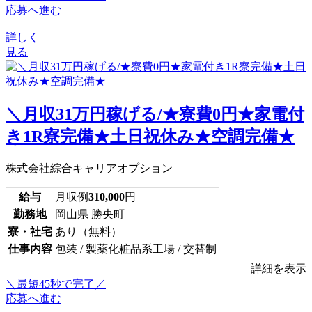
応募へ進む
詳しく
見る
＼月収31万円稼げる/★寮費0円★家電付
き1R寮完備★土日祝休み★空調完備★
株式会社綜合キャリアオプション
給与
月収例
310,000
円
勤務地
岡山県 勝央町
寮・社宅
あり（無料）
仕事内容
包装 / 製薬化粧品系工場 / 交替制
詳細を表示
＼最短45秒で完了／
応募へ進む