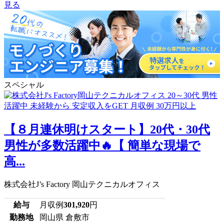
見る
スペシャル
【８月連休明けスタート】20代・30代
男性が多数活躍中🔥【 簡単な現場で
高...
株式会社J’s Factory 岡山テクニカルオフィス
給与
月収例
301,920
円
勤務地
岡山県 倉敷市