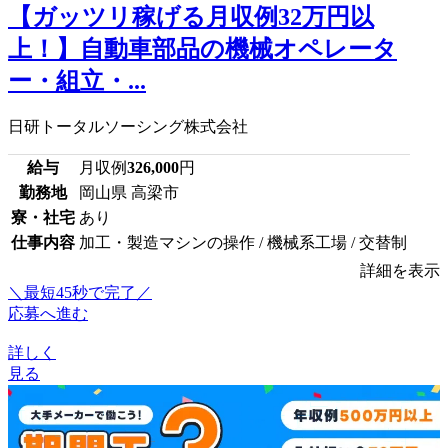
【ガッツリ稼げる月収例32万円以
上！】自動車部品の機械オペレータ
ー・組立・...
日研トータルソーシング株式会社
給与
月収例
326,000
円
勤務地
岡山県 高梁市
寮・社宅
あり
仕事内容
加工・製造マシンの操作 / 機械系工場 / 交替制
詳細を表示
＼最短45秒で完了／
応募へ進む
詳しく
見る