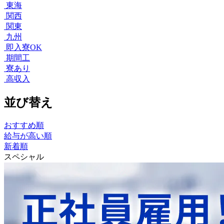
東海
関西
関東
九州
即入寮OK
期間工
寮あり
高収入
並び替え
おすすめ順
給与が高い順
新着順
スペシャル