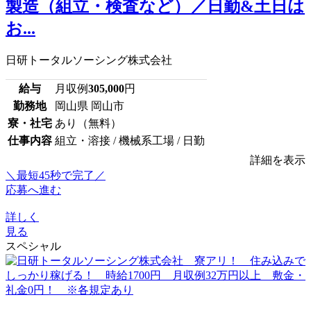
製造（組立・検査など）／日勤&土日は
お...
日研トータルソーシング株式会社
給与
月収例
305,000
円
勤務地
岡山県 岡山市
寮・社宅
あり（無料）
仕事内容
組立・溶接 / 機械系工場 / 日勤
詳細を表示
＼最短45秒で完了／
応募へ進む
詳しく
見る
スペシャル