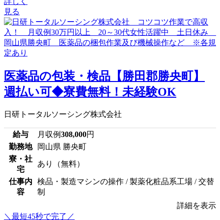
詳しく
見る
医薬品の包装・検品【勝田郡勝央町】
週払い可◆寮費無料！未経験OK
日研トータルソーシング株式会社
給与
月収例
308,000
円
勤務地
岡山県 勝央町
寮・社
あり（無料）
宅
仕事内
検品・製造マシンの操作 / 製薬化粧品系工場 / 交替
容
制
詳細を表示
＼最短45秒で完了／