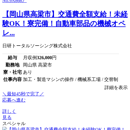
【岡山県高梁市】交通費全額支給！未経
験OK！寮完備！自動車部品の機械オペ
レ...
日研トータルソーシング株式会社
給与
月収例
326,000
円
勤務地
岡山県 高梁市
寮・社宅
あり
仕事内容
加工・製造マシンの操作 / 機械系工場 / 交替制
詳細を表示
＼最短45秒で完了／
応募へ進む
詳しく
見る
スペシャル