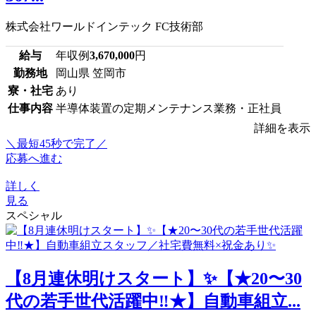
株式会社ワールドインテック FC技術部
給与
年収例
3,670,000
円
勤務地
岡山県 笠岡市
寮・社宅
あり
仕事内容
半導体装置の定期メンテナンス業務・正社員
詳細を表示
＼最短45秒で完了／
応募へ進む
詳しく
見る
スペシャル
【8月連休明けスタート】✨【★20〜30
代の若手世代活躍中‼★】自動車組立...