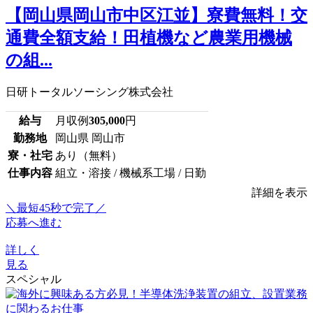
【岡山県岡山市中区江並】寮費無料！交
通費全額支給！田植機など農業用機械
の組...
日研トータルソーシング株式会社
給与
月収例
305,000
円
勤務地
岡山県 岡山市
寮・社宅
あり（無料）
仕事内容
組立・溶接 / 機械系工場 / 日勤
詳細を表示
＼最短45秒で完了／
応募へ進む
詳しく
見る
スペシャル