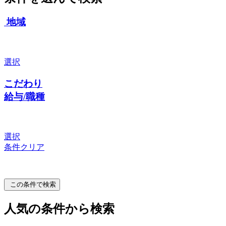
地域
選択
こだわり
給与/職種
選択
条件クリア
この条件で検索
人気の条件から検索