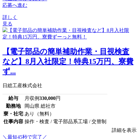
応募へ進む
詳しく
見る
【電子部品の簡単補助作業・目視検査
など】8月入社限定！特典15万円、寮費
ず...
日総工産株式会社
給与
月収例
330,000
円
勤務地
岡山県 総社市
寮・社宅
あり（無料）
仕事内容
操作・検査 / 電子部品系工場 / 交替制
詳細を表示
＼最短45秒で完了／