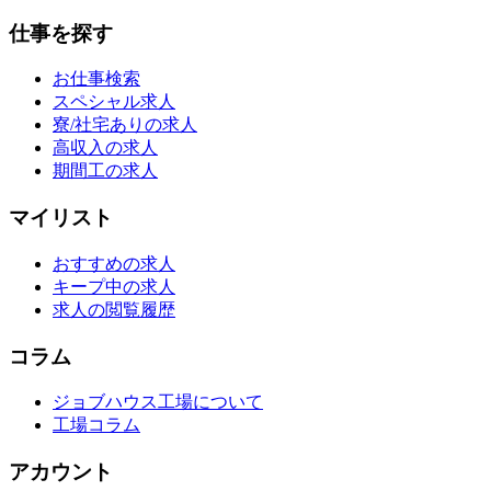
仕事を探す
お仕事検索
スペシャル求人
寮/社宅ありの求人
高収入の求人
期間工の求人
マイリスト
おすすめの求人
キープ中の求人
求人の閲覧履歴
コラム
ジョブハウス工場について
工場コラム
アカウント