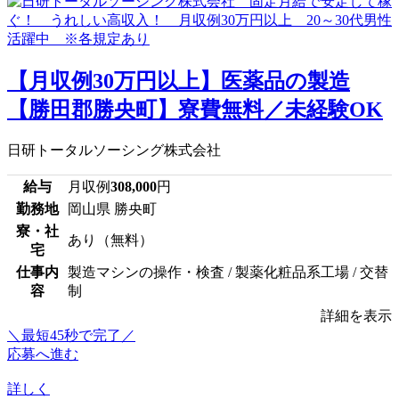
【月収例30万円以上】医薬品の製造
【勝田郡勝央町】寮費無料／未経験OK
日研トータルソーシング株式会社
給与
月収例
308,000
円
勤務地
岡山県 勝央町
寮・社
あり（無料）
宅
仕事内
製造マシンの操作・検査 / 製薬化粧品系工場 / 交替
容
制
詳細を表示
＼最短45秒で完了／
応募へ進む
詳しく