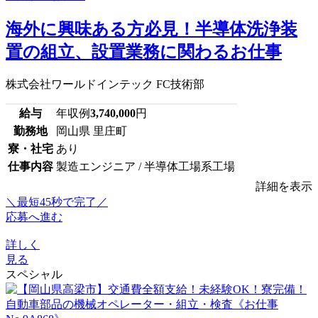
海外に興味ある方必見！半導体洗浄装
置の組立、設置業務に関わるお仕事
株式会社ワールドインテック FC技術部
給与
年収例
3,740,000
円
勤務地
岡山県 里庄町
寮・社宅
あり
仕事内容
製造エンジニア / 半導体工場系工場
詳細を表示
＼最短45秒で完了／
応募へ進む
詳しく
見る
スペシャル