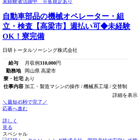
自動車部品の機械オペレーター・組
立・検査【高梁市】週払い可◆未経験
OK！寮完備
日研トータルソーシング株式会社
給与
月収例
310,000
円
勤務地
岡山県 高梁市
寮・社宅
あり
仕事内容
加工・製造マシンの操作 / 機械系工場 / 交替制
詳細を表示
＼最短45秒で完了／
応募へ進む
詳しく
見る
スペシャル