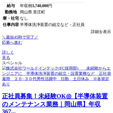
給与
年収例
3,740,000
円
勤務地
岡山県 里庄町
寮・社宅
なし
仕事内容
半導体洗浄装置の組立など・正社員
詳細を表示
＼最短45秒で完了／
応募へ進む
詳しく
見る
スペシャル
正社員募集！未経験OK◎【半導体装置
のメンテナンス業務｜岡山県】年収
367...