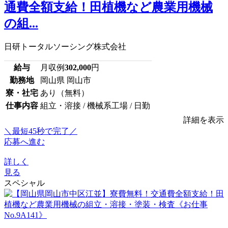
通費全額支給！田植機など農業用機械
の組...
日研トータルソーシング株式会社
給与
月収例
302,000
円
勤務地
岡山県 岡山市
寮・社宅
あり（無料）
仕事内容
組立・溶接 / 機械系工場 / 日勤
詳細を表示
＼最短45秒で完了／
応募へ進む
詳しく
見る
スペシャル