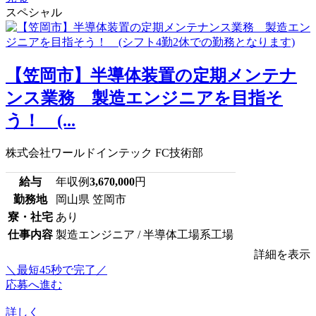
スペシャル
【笠岡市】半導体装置の定期メンテナ
ンス業務 製造エンジニアを目指そ
う！ (...
株式会社ワールドインテック FC技術部
給与
年収例
3,670,000
円
勤務地
岡山県 笠岡市
寮・社宅
あり
仕事内容
製造エンジニア / 半導体工場系工場
詳細を表示
＼最短45秒で完了／
応募へ進む
詳しく