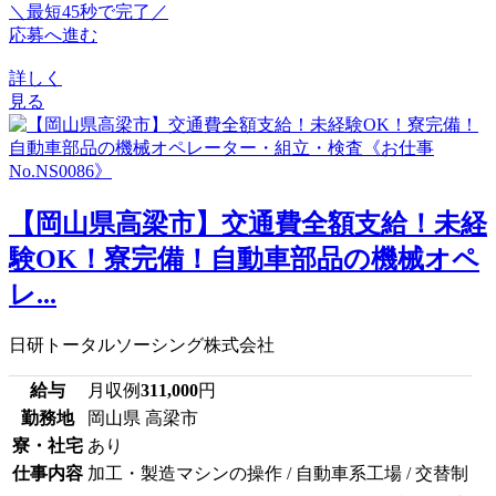
＼最短45秒で完了／
応募へ進む
詳しく
見る
【岡山県高梁市】交通費全額支給！未経
験OK！寮完備！自動車部品の機械オペ
レ...
日研トータルソーシング株式会社
給与
月収例
311,000
円
勤務地
岡山県 高梁市
寮・社宅
あり
仕事内容
加工・製造マシンの操作 / 自動車系工場 / 交替制