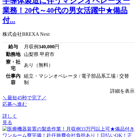
半導体製造に伴うマシンオペレーター
業務！20代～40代の男女活躍中★備品
付...
株式会社BREXA Next
給与
月収例
340,000
円
勤務地
山梨県 甲府市
寮・社
あり（無料）
宅
仕事内
組立・マシンオペレータ / 電子部品系工場 / 交替
容
制
詳細を表示
＼最短45秒で完了／
応募へ進む
詳しく
見る