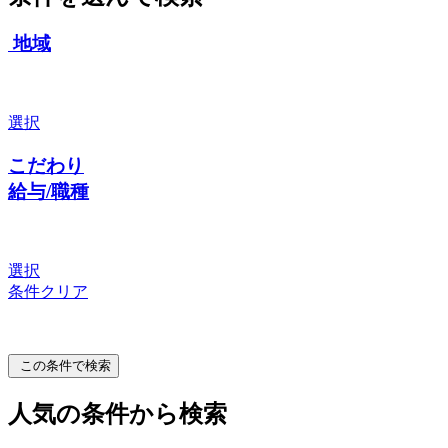
地域
選択
こだわり
給与/職種
選択
条件クリア
この条件で検索
人気の条件から検索