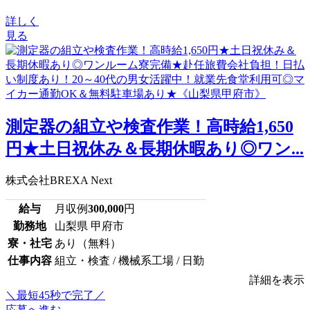
詳しく
見る
測定器の組立や検査作業！高時給1,650
円★土日祝休み＆長期休暇あり◎ワン...
株式会社BREXA Next
給与
月収例
300,000
円
勤務地
山梨県 甲府市
寮・社宅
あり（無料）
仕事内容
組立・検査 / 機械系工場 / 日勤
詳細を表示
＼最短45秒で完了／
応募へ進む