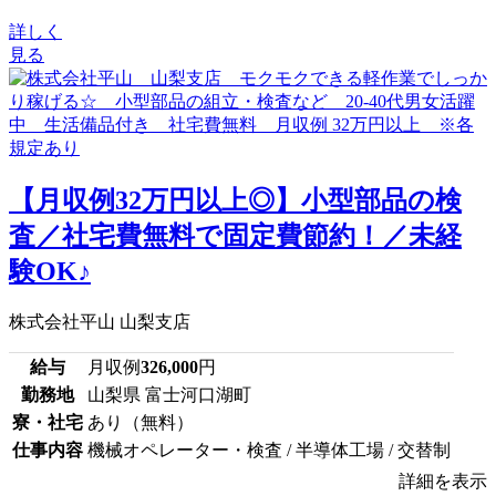
詳しく
見る
【月収例32万円以上◎】小型部品の検
査／社宅費無料で固定費節約！／未経
験OK♪
株式会社平山 山梨支店
給与
月収例
326,000
円
勤務地
山梨県 富士河口湖町
寮・社宅
あり（無料）
仕事内容
機械オペレーター・検査 / 半導体工場 / 交替制
詳細を表示