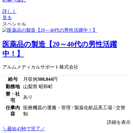
詳しく
見る
スペシャル
医薬品の製造【20～40代の男性活躍
中！】
アルムメディカルサポート株式会社
給与
月収例
308,844
円
勤務地
山梨県 昭和町
寮・社
あり
宅
仕事内
医療機器の運搬・管理 / 製薬化粧品系工場 / 交替
容
制
詳細を表示
＼最短45秒で完了／