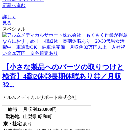
応募へ進む
詳しく
見る
スペシャル
【小さな製品へのパーツの取りつけと
検査】4勤2休◎長期休暇あり◎／月収
32...
アルムメディカルサポート株式会社
給与
月収例
320,000
円
勤務地
山梨県 昭和町
寮・社宅
あり