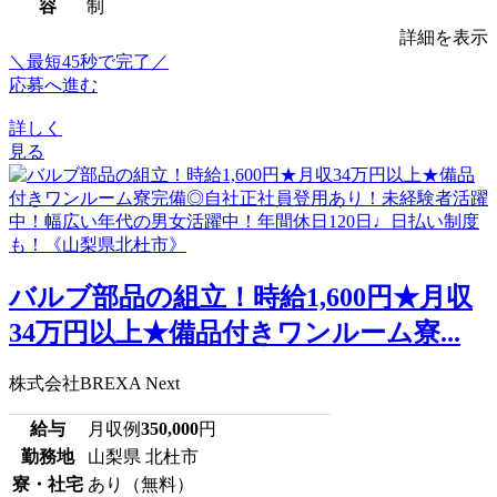
容
制
詳細を表示
＼最短45秒で完了／
応募へ進む
詳しく
見る
バルブ部品の組立！時給1,600円★月収
34万円以上★備品付きワンルーム寮...
株式会社BREXA Next
給与
月収例
350,000
円
勤務地
山梨県 北杜市
寮・社宅
あり（無料）