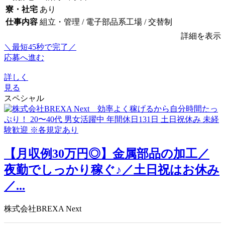
寮・社宅
あり
仕事内容
組立・管理 / 電子部品系工場 / 交替制
詳細を表示
＼最短45秒で完了／
応募へ進む
詳しく
見る
スペシャル
【月収例30万円◎】金属部品の加工／
夜勤でしっかり稼ぐ♪／土日祝はお休み
／...
株式会社BREXA Next