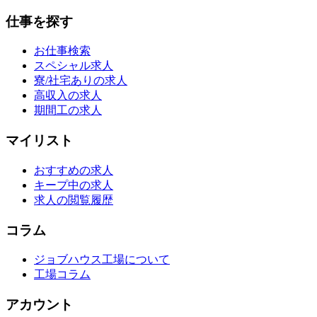
仕事を探す
お仕事検索
スペシャル求人
寮/社宅ありの求人
高収入の求人
期間工の求人
マイリスト
おすすめの求人
キープ中の求人
求人の閲覧履歴
コラム
ジョブハウス工場について
工場コラム
アカウント