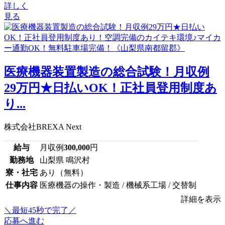
詳しく
見る
医療機器装置製造の総合試験！月収例
29万円★日払いOK！正社員登用制度あ
り...
株式会社BREXA Next
給与
月収例
300,000
円
勤務地
山梨県 鳴沢村
寮・社宅
あり（無料）
仕事内容
医療機器の操作・製造 / 機械系工場 / 交替制
詳細を表示
＼最短45秒で完了／
応募へ進む