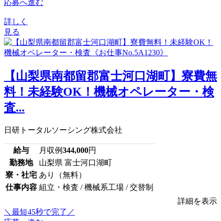
応募へ進む
詳しく
見る
【山梨県南都留郡富士河口湖町】寮費無
料！未経験OK！機械オペレーター・検
査...
日研トータルソーシング株式会社
給与
月収例
344,000
円
勤務地
山梨県 富士河口湖町
寮・社宅
あり（無料）
仕事内容
組立・検査 / 機械系工場 / 交替制
詳細を表示
＼最短45秒で完了／