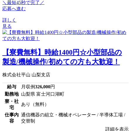
＼最短45秒で完了／
応募へ進む
詳しく
見る
【寮費無料】時給1400円☆小型部品の
製造/機械操作/初めての方も大歓迎！
株式会社平山 山梨支店
給与
月収例
326,000
円
勤務地
山梨県 富士河口湖町
寮・社
あり（無料）
宅
仕事内
通信機器の組立・機械オペレーター / 半導体工場 /
容
交替制
詳細を表示