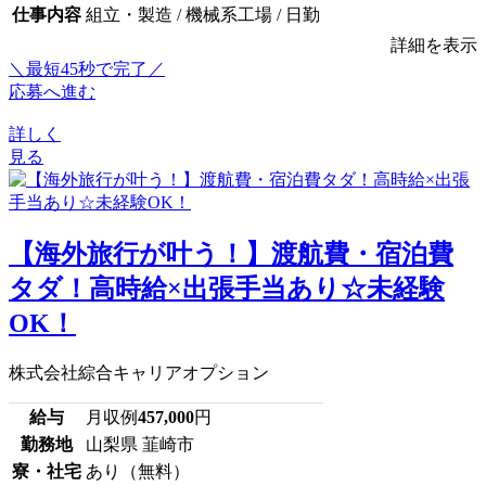
仕事内容
組立・製造 / 機械系工場 / 日勤
詳細を表示
＼最短45秒で完了／
応募へ進む
詳しく
見る
【海外旅行が叶う！】渡航費・宿泊費
タダ！高時給×出張手当あり☆未経験
OK！
株式会社綜合キャリアオプション
給与
月収例
457,000
円
勤務地
山梨県 韮崎市
寮・社宅
あり（無料）