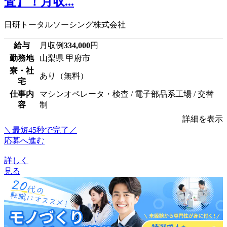
査】！月収...
日研トータルソーシング株式会社
給与
月収例
334,000
円
勤務地
山梨県 甲府市
寮・社
あり（無料）
宅
仕事内
マシンオペレータ・検査 / 電子部品系工場 / 交替
容
制
詳細を表示
＼最短45秒で完了／
応募へ進む
詳しく
見る