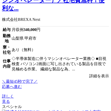
シンオペレーター）／社宅費無料！便
利な...
株式会社BREXA Next
給与
月収例
340,000
円
勤務
山梨県 甲府市
地
寮・
あり（無料）
社宅
◇半導体製造に伴うマシンオペレーター業務◇ ■目視
仕事
検査 パソコン2画面に写し出されている製品を目視で
内容
見極める作業。 繊細な製品な為、...
詳細を表示
＼最短45秒で完了／
応募へ進む
詳しく
見る
スペシャル