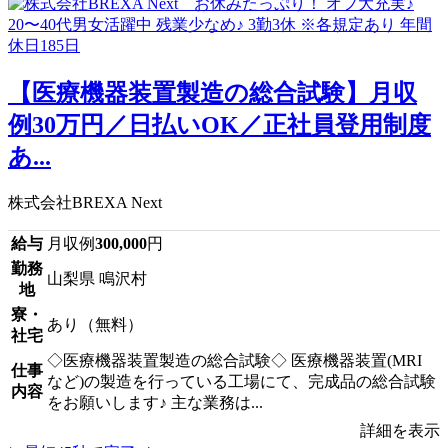
【医療機器装置製造の総合試験】月収
例30万円／日払いOK／正社員登用制度
あ...
株式会社BREXA Next
給与
月収例
300,000
円
勤務
山梨県 鳴沢村
地
寮・
あり（無料）
社宅
◇医療機器装置製造の総合試験◇ 医療機器装置(MRI
仕事
など)の製造を行っている工場にて、完成品の総合試験
内容
をお願いします♪ 主な業務は...
詳細を表示