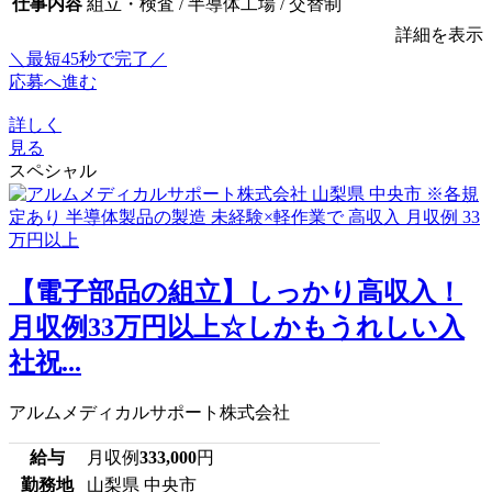
仕事内容
組立・検査 / 半導体工場 / 交替制
詳細を表示
＼最短45秒で完了／
応募へ進む
詳しく
見る
スペシャル
【電子部品の組立】しっかり高収入！
月収例33万円以上☆しかもうれしい入
社祝...
アルムメディカルサポート株式会社
給与
月収例
333,000
円
勤務地
山梨県 中央市