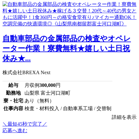
自動車部品の金属部品の検査やオペレ
ーター作業！寮費無料★嬉しい土日祝
休み★...
株式会社BREXA Next
給与
月収例
300,000
円
勤務地
山梨県 富士河口湖町
寮・社宅
あり（無料）
仕事内容
検査・材料投入 / 自動車系工場 / 交替制
詳細を表示
＼最短45秒で完了／
応募へ進む