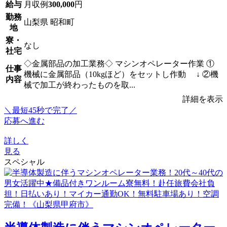
給与
月収例
300,000
円
勤務
山梨県 昭和町
地
寮・
なし
社宅
◇金属部品の加工業務◇ マシンオペレーター作業 ①
仕事
機械に金属部品（10kgほど）をセットし作動 ↓ ②機
内容
械で加工が終わったものを取...
詳細を表示
＼最短45秒で完了／
応募へ進む
詳しく
見る
スペシャル