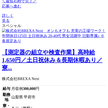
＼最短45秒で完了／
応募へ進む
詳しく
見る
スペシャル
【測定器の組立や検査作業】高時給
1,650円／土日祝休み＆長期休暇あり／
寮...
株式会社BREXA Next
給与
月収例
300,000
円
勤務
山梨県 甲府市
地
寮・