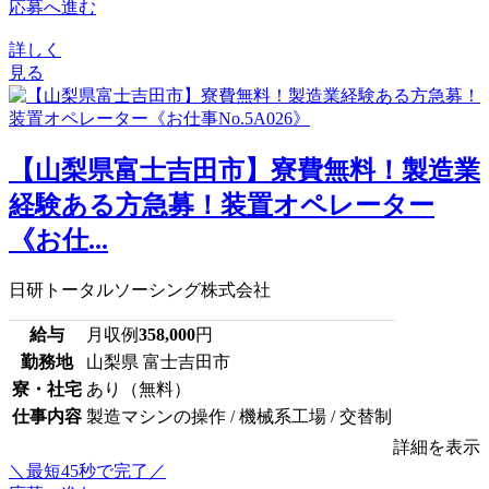
応募へ進む
詳しく
見る
【山梨県富士吉田市】寮費無料！製造業
経験ある方急募！装置オペレーター
《お仕...
日研トータルソーシング株式会社
給与
月収例
358,000
円
勤務地
山梨県 富士吉田市
寮・社宅
あり（無料）
仕事内容
製造マシンの操作 / 機械系工場 / 交替制
詳細を表示
＼最短45秒で完了／