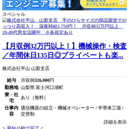
スペシャル
【月収例32万円以上！】機械操作・検査
／年間休日135日◎プライベートも楽...
株式会社平山 山梨支店
給与
月収例
326,000
円
勤務地
山梨県 富士河口湖町
寮・社
あり（無料）
宅
仕事内
通信機器の組立・機械オペレーター / 半導体工場 /
容
交替制
詳細を表示
＼最短45秒で完了／