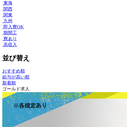
東海
関西
関東
九州
即入寮OK
期間工
寮あり
高収入
並び替え
おすすめ順
給与が高い順
新着順
ゴールド求人