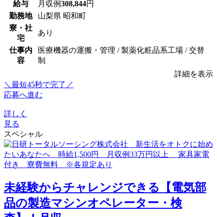
給与
月収例
308,844
円
勤務地
山梨県 昭和町
寮・社
あり
宅
仕事内
医療機器の運搬・管理 / 製薬化粧品系工場 / 交替
容
制
詳細を表示
＼最短45秒で完了／
応募へ進む
詳しく
見る
スペシャル
未経験からチャレンジできる【電気部
品の製造マシンオペレーター・検