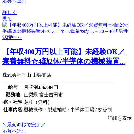
応募へ進む
詳しく
見る
【年収400万円以上可能】未経験OK／
寮費無料☆4勤2休/半導体の機械装置...
株式会社平山 山梨支店
給与
月収例
336,684
円
勤務地
山梨県 富士吉田市
寮・社宅
あり（無料）
仕事内容
機械操作・製造補助 / 半導体工場 / 交替制
詳細を表示
＼最短45秒で完了／
応募へ進む