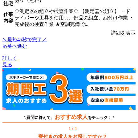
あり（無料）
社宅
◇測定器の組立や検査作業◇ 【測定器の組立】 ・ド
仕事
ライバーや工具を使用し、部品の組立、組付け作業 ・
内容
完成後の検査作業 ★空調完備で...
詳細を表示
＼最短45秒で完了／
応募へ進む
詳しく
見る
おすすめ求人
\ 質問に答えて、
をチェック！ /
1 / 4
寮付きの求人をお探しですか？