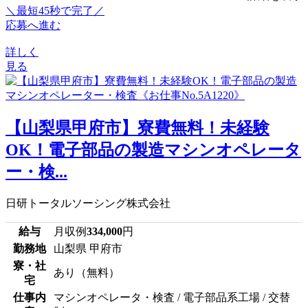
＼最短45秒で完了／
応募へ進む
詳しく
見る
【山梨県甲府市】寮費無料！未経験
OK！電子部品の製造マシンオペレータ
ー・検...
日研トータルソーシング株式会社
給与
月収例
334,000
円
勤務地
山梨県 甲府市
寮・社
あり（無料）
宅
仕事内
マシンオペレータ・検査 / 電子部品系工場 / 交替