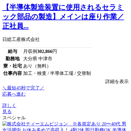
【半導体製造装置に使用されるセラミ
ック部品の製造】メインは座り作業／
正社員...
日総工産株式会社
給与
月収例
302,866
円
勤務地
大分県 中津市
寮・社宅
あり（無料）
仕事内容
加工・検査 / 半導体工場 / 交替制
詳細を表示
＼最短45秒で完了／
応募へ進む
詳しく
見る
スペシャル