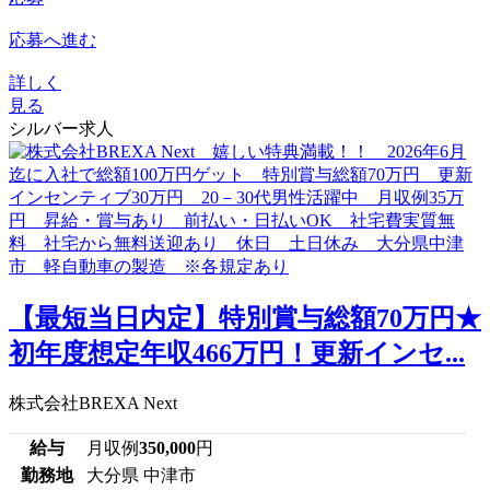
応募へ進む
詳しく
見る
シルバー求人
【最短当日内定】特別賞与総額70万円★
初年度想定年収466万円！更新インセ...
株式会社BREXA Next
給与
月収例
350,000
円
勤務地
大分県 中津市