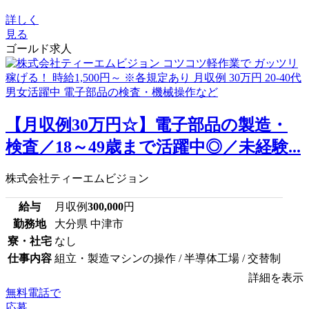
詳しく
見る
ゴールド求人
【月収例30万円☆】電子部品の製造・
検査／18～49歳まで活躍中◎／未経験...
株式会社ティーエムビジョン
給与
月収例
300,000
円
勤務地
大分県 中津市
寮・社宅
なし
仕事内容
組立・製造マシンの操作 / 半導体工場 / 交替制
詳細を表示
無料電話で
応募