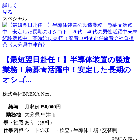
詳しく
見る
スペシャル
【最短翌日赴任！】半導体装置の製造
業務！急募★活躍中！安定した長期の
オシゴ...
株式会社BREXA Next
給与
月収例
350,000
円
勤務地
大分県 中津市
寮・社宅
あり（無料）
仕事内容
シートの加工・検査 / 半導体工場 / 交替制
詳細を表示