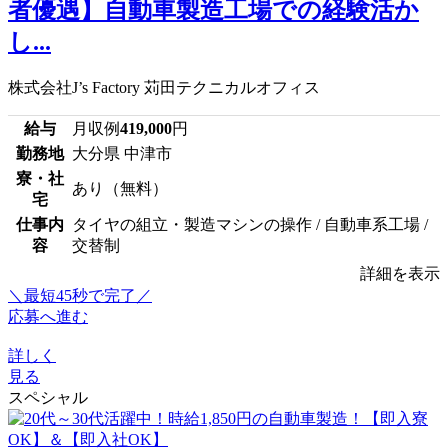
者優遇】自動車製造工場での経験活か
し...
株式会社J’s Factory 苅田テクニカルオフィス
給与
月収例
419,000
円
勤務地
大分県 中津市
寮・社
あり（無料）
宅
仕事内
タイヤの組立・製造マシンの操作 / 自動車系工場 /
容
交替制
詳細を表示
＼最短45秒で完了／
応募へ進む
詳しく
見る
スペシャル