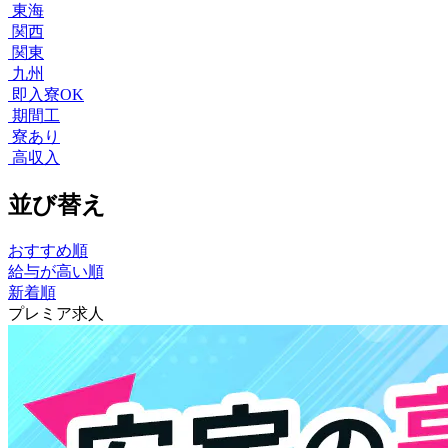
東海
関西
関東
九州
即入寮OK
期間工
寮あり
高収入
並び替え
おすすめ順
給与が高い順
新着順
プレミア求人