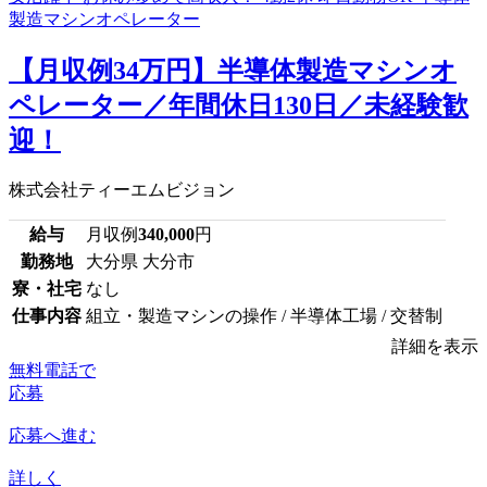
【月収例34万円】半導体製造マシンオ
ペレーター／年間休日130日／未経験歓
迎！
株式会社ティーエムビジョン
給与
月収例
340,000
円
勤務地
大分県 大分市
寮・社宅
なし
仕事内容
組立・製造マシンの操作 / 半導体工場 / 交替制
詳細を表示
無料電話で
応募
応募へ進む
詳しく