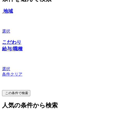
地域
選択
こだわり
給与/職種
選択
条件クリア
この条件で検索
人気の条件から検索