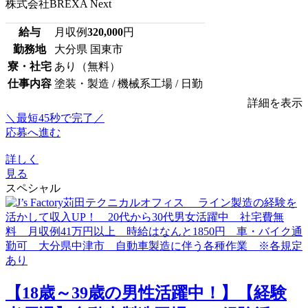
株式会社BREXA Next
給与
月収例
320,000
円
勤務地
大分県 国東市
寮・社宅
あり（無料）
仕事内容
塗装・製造 / 機械系工場 / 日勤
詳細を表示
＼最短45秒で完了／
応募へ進む
詳しく
見る
スペシャル
【18歳～39歳の男性活躍中！】【経験