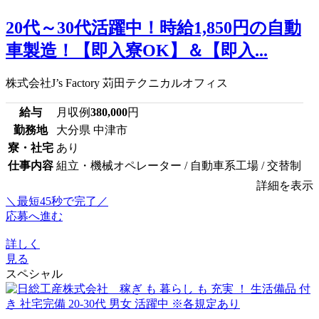
20代～30代活躍中！時給1,850円の自動
車製造！【即入寮OK】＆【即入...
株式会社J’s Factory 苅田テクニカルオフィス
給与
月収例
380,000
円
勤務地
大分県 中津市
寮・社宅
あり
仕事内容
組立・機械オペレーター / 自動車系工場 / 交替制
詳細を表示
＼最短45秒で完了／
応募へ進む
詳しく
見る
スペシャル