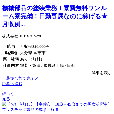
機械部品の塗装業務！寮費無料ワンル
ーム寮完備！日勤専属なのに稼げる★
月収例...
株式会社BREXA Next
給与
月収例
320,000
円
勤務地
大分県 国東市
寮・社宅
あり（無料）
仕事内容
塗装・製造 / 機械系工場 / 日勤
詳細を表示
＼最短45秒で完了／
応募へ進む
詳しく
見る