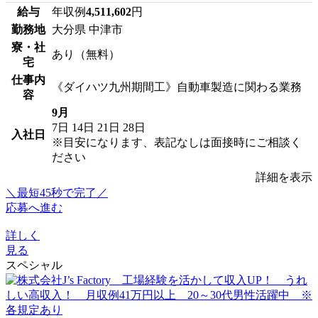
給与
年収例
4,511,602
円
勤務地
大分県 中津市
寮・社
あり（無料）
宅
仕事内
《ダイハツ九州期間工》自動車製造に関わる業務
容
9月
7日
14日
21日
28日
入社日
※目安になります、表記なしは面接時にご相談く
ださい
詳細を表示
＼最短45秒で完了／
応募へ進む
詳しく
見る
スペシャル