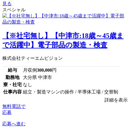
見る
スペシャル
【※社宅無し】【中津市:18歳～45歳ま
で活躍中】電子部品の製造・検査
株式会社ティーエムビジョン
給与
月収例
300,000
円
勤務地
大分県 中津市
寮・社宅
なし
仕事内容
組立・製造マシンの操作 / 半導体工場 / 交替制
詳細を表示
無料電話で
応募
応募へ進む