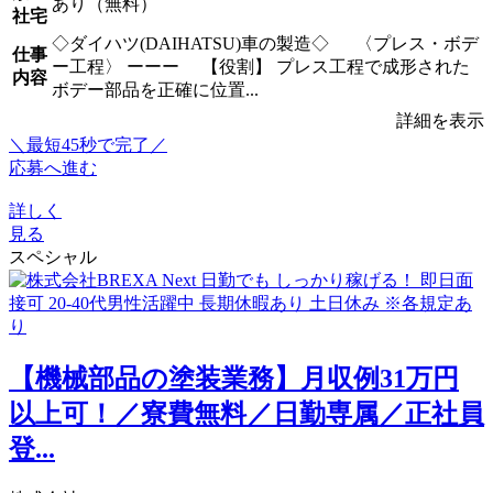
あり（無料）
社宅
◇ダイハツ(DAIHATSU)車の製造◇ 〈プレス・ボデ
仕事
ー工程〉 ーーー 【役割】 プレス工程で成形された
内容
ボデー部品を正確に位置...
詳細を表示
＼最短45秒で完了／
応募へ進む
詳しく
見る
スペシャル
【機械部品の塗装業務】月収例31万円
以上可！／寮費無料／日勤専属／正社員
登...