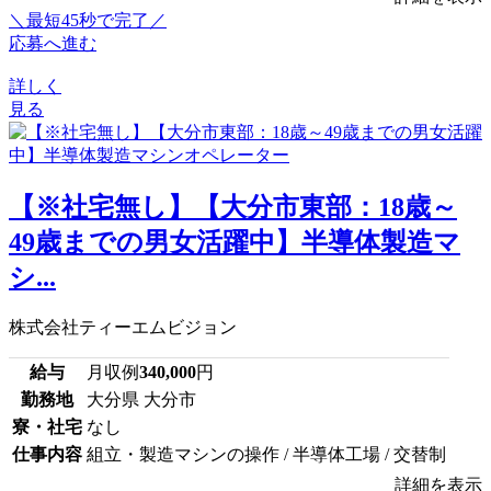
＼最短45秒で完了／
応募へ進む
詳しく
見る
【※社宅無し】【大分市東部：18歳～
49歳までの男女活躍中】半導体製造マ
シ...
株式会社ティーエムビジョン
給与
月収例
340,000
円
勤務地
大分県 大分市
寮・社宅
なし
仕事内容
組立・製造マシンの操作 / 半導体工場 / 交替制
詳細を表示