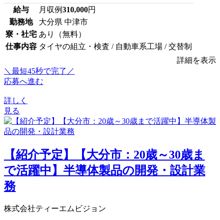
給与
月収例
310,000
円
勤務地
大分県 中津市
寮・社宅
あり（無料）
仕事内容
タイヤの組立・検査 / 自動車系工場 / 交替制
詳細を表示
＼最短45秒で完了／
応募へ進む
詳しく
見る
【紹介予定】【大分市：20歳～30歳ま
で活躍中】半導体製品の開発・設計業
務
株式会社ティーエムビジョン