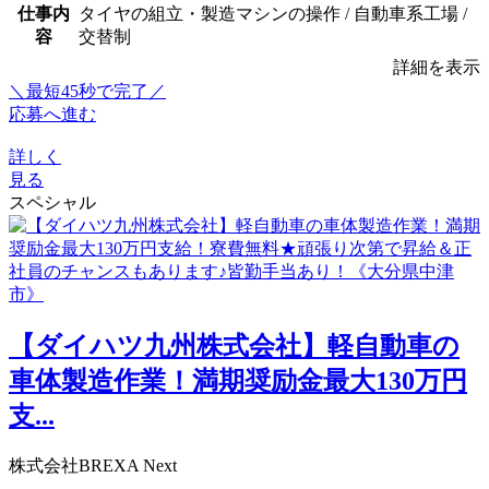
仕事内
タイヤの組立・製造マシンの操作 / 自動車系工場 /
容
交替制
詳細を表示
＼最短45秒で完了／
応募へ進む
詳しく
見る
スペシャル
【ダイハツ九州株式会社】軽自動車の
車体製造作業！満期奨励金最大130万円
支...
株式会社BREXA Next