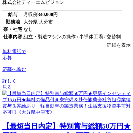
株式会社ティーエムビジョン
給与
月収例
340,000
円
勤務地
大分県 大分市
寮・社宅
なし
仕事内容
組立・製造マシンの操作 / 半導体工場 / 交替制
詳細を表示
無料電話で
応募
応募へ進む
詳しく
見る
【最短当日内定】特別賞与総額50万円★