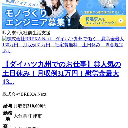
即入寮+入社前生活支援
【ダイハツ九州でのお仕事】◎人気の
土日休み！月収例31万円！慰労金最大
13...
株式会社BREXA Next
給与
月収例
310,000
円
勤務
大分県 中津市
地
寮・