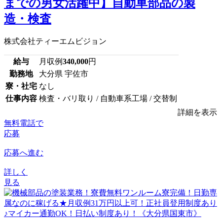
までの男女活躍中】自動車部品の製
造・検査
株式会社ティーエムビジョン
給与
月収例
340,000
円
勤務地
大分県 宇佐市
寮・社宅
なし
仕事内容
検査・バリ取り / 自動車系工場 / 交替制
詳細を表示
無料電話で
応募
応募へ進む
詳しく
見る