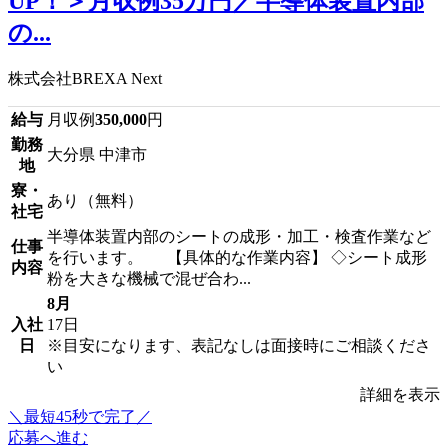
UP！＞月収例35万円／半導体装置内部
の...
株式会社BREXA Next
給与
月収例
350,000
円
勤務
大分県 中津市
地
寮・
あり（無料）
社宅
半導体装置内部のシートの成形・加工・検査作業など
仕事
を行います。 【具体的な作業内容】 ◇シート成形
内容
粉を大きな機械で混ぜ合わ...
8月
入社
17日
日
※目安になります、表記なしは面接時にご相談くださ
い
詳細を表示
＼最短45秒で完了／
応募へ進む