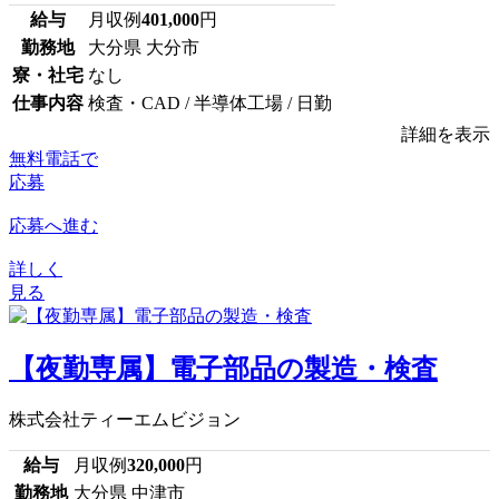
給与
月収例
401,000
円
勤務地
大分県 大分市
寮・社宅
なし
仕事内容
検査・CAD / 半導体工場 / 日勤
詳細を表示
無料電話で
応募
応募へ進む
詳しく
見る
【夜勤専属】電子部品の製造・検査
株式会社ティーエムビジョン
給与
月収例
320,000
円
勤務地
大分県 中津市