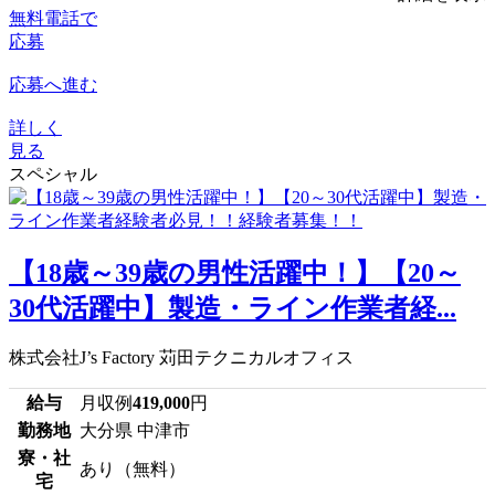
無料電話で
応募
応募へ進む
詳しく
見る
スペシャル
【18歳～39歳の男性活躍中！】【20～
30代活躍中】製造・ライン作業者経...
株式会社J’s Factory 苅田テクニカルオフィス
給与
月収例
419,000
円
勤務地
大分県 中津市
寮・社
あり（無料）
宅