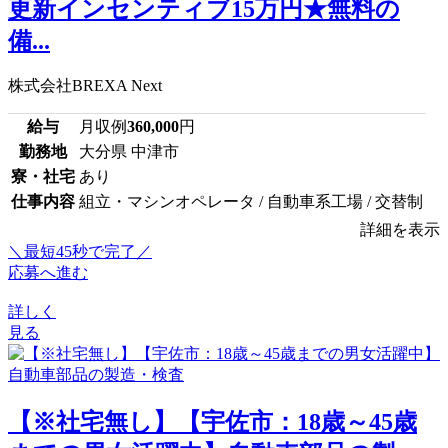
更新インセンティブ15万円★無料の
備...
株式会社BREXA Next
給与
月収例
360,000
円
勤務地
大分県 中津市
寮・社宅
あり
仕事内容
組立・マシンオペレータ / 自動車系工場 / 交替制
詳細を表示
＼最短45秒で完了／
応募へ進む
詳しく
見る
【※社宅無し】【宇佐市：18歳～45歳