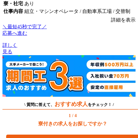
寮・社宅
あり
仕事内容
組立・マシンオペレータ / 自動車系工場 / 交替制
詳細を表示
＼最短45秒で完了／
応募へ進む
詳しく
見る
おすすめ求人
\ 質問に答えて、
をチェック！ /
1 / 4
寮付きの求人をお探しですか？