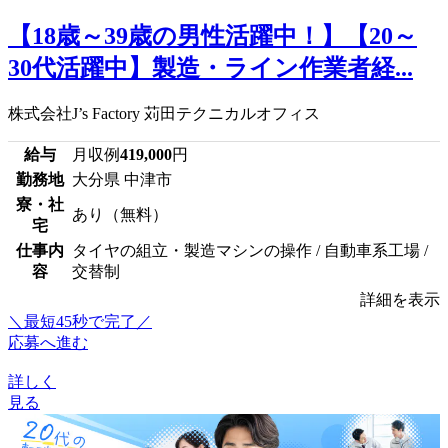
【18歳～39歳の男性活躍中！】【20～
30代活躍中】製造・ライン作業者経...
株式会社J’s Factory 苅田テクニカルオフィス
給与
月収例
419,000
円
勤務地
大分県 中津市
寮・社
あり（無料）
宅
仕事内
タイヤの組立・製造マシンの操作 / 自動車系工場 /
容
交替制
詳細を表示
＼最短45秒で完了／
応募へ進む
詳しく
見る