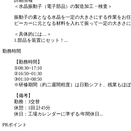
詳細情報
＜水晶振動子（電子部品）の製造加工・検査＞
振動子の素となる水晶を一定の大きさにする作業をお任
ビーカーに元となる材料を入れて振って一定の大きさに
＜具体的には…＞
1.部品を装置にセット！...
勤務時間
【勤務時間】
①08:30~17:10
②16:50~01:30
③01:10~08:50
※研修期間（約二週間程度）は日勤シフト、残業もほぼ
【備考】
勤務：3交替
休憩：1回 計45分
休日：工場カレンダーに準ずる/年間休日...
PRポイント