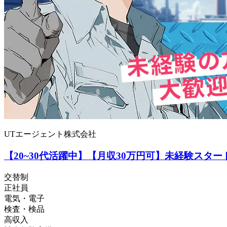
UTエージェント株式会社
【20~30代活躍中】【月収30万円可】未経験スタ
交替制
正社員
電気・電子
検査・検品
高収入