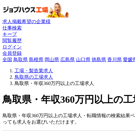
求人掲載希望の企業様
仕事検索
キープ
閲覧履歴
ログイン
会員登録
全国
鳥取県
島根県
岡山県
広島県
山口県
徳島県
香川県
愛媛
工場・製造業求人
鳥取県の工場求人
鳥取県・年収360万円以上の工場求人
鳥取県・年収360万円以上の工
鳥取県・年収360万円以上の工場求人・転職情報の検索結果ペ
っても求人をお選びいただけます。