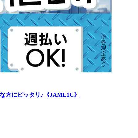
方にピッタリ♪《JAML1C》