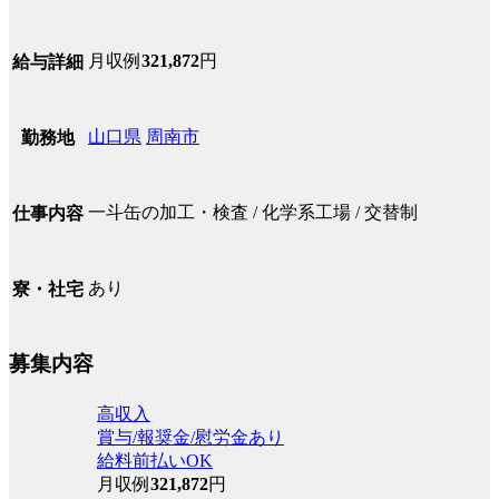
月収例
321,872
円
給与詳細
山口県
周南市
勤務地
一斗缶の加工・検査 / 化学系工場 / 交替制
仕事内容
あり
寮・社宅
募集内容
高収入
賞与/報奨金/慰労金あり
給料前払いOK
月収例
321,872
円