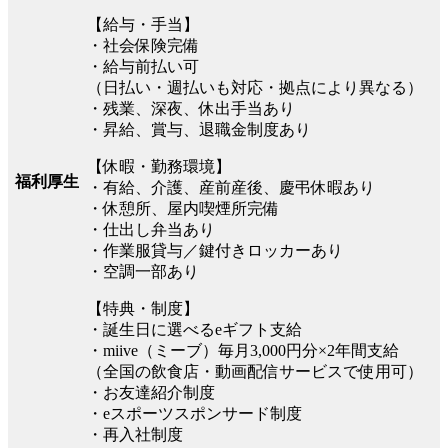
【給与・手当】
・社会保険完備
・給与前払い可
（日払い・週払いも対応・拠点により異なる）
・残業、深夜、休出手当あり
・昇給、賞与、退職金制度あり
【休暇・勤務環境】
福利厚生
・有給、介護、産前産後、慶弔休暇あり
・休憩所、屋内喫煙所完備
・仕出し弁当あり
・作業服貸与／鍵付きロッカーあり
・空調一部あり
【特典・制度】
・誕生日に選べるeギフト支給
・miive（ミーブ）毎月3,000円分×2年間支給
（全国の飲食店・動画配信サービスで使用可）
・お友達紹介制度
・eスポーツスポンサード制度
・再入社制度