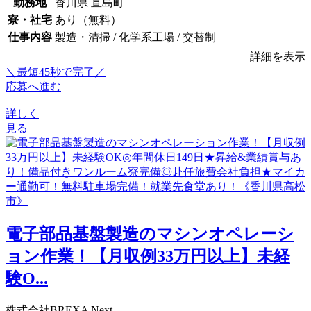
勤務地
香川県 直島町
寮・社宅
あり（無料）
仕事内容
製造・清掃 / 化学系工場 / 交替制
詳細を表示
＼最短45秒で完了／
応募へ進む
詳しく
見る
電子部品基盤製造のマシンオペレーシ
ョン作業！【月収例33万円以上】未経
験O...
株式会社BREXA Next