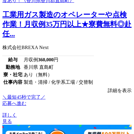
工業用ガス製造のオペレーターや点検
作業！月収例35万円以上★寮費無料◎赴
任...
株式会社BREXA Next
給与
月収例
360,000
円
勤務地
香川県 直島町
寮・社宅
あり（無料）
仕事内容
製造・清掃 / 化学系工場 / 交替制
詳細を表示
＼最短45秒で完了／
応募へ進む
詳しく
見る