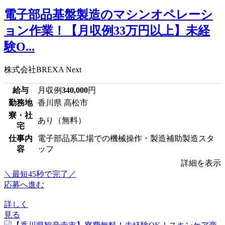
電子部品基盤製造のマシンオペレーシ
ョン作業！【月収例33万円以上】未経
験O...
株式会社BREXA Next
給与
月収例
340,000
円
勤務地
香川県 高松市
寮・社
あり（無料）
宅
仕事内
電子部品系工場での機械操作・製造補助製造スタ
容
ッフ
詳細を表示
＼最短45秒で完了／
応募へ進む
詳しく
見る