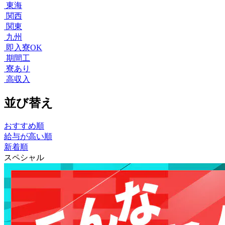
東海
関西
関東
九州
即入寮OK
期間工
寮あり
高収入
並び替え
おすすめ順
給与が高い順
新着順
スペシャル