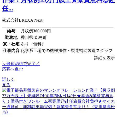
作業！月収例35万円以上★寮費無料◎赴
任...
株式会社BREXA Next
給与
月収例
360,000
円
勤務地
香川県 直島町
寮・社宅
あり（無料）
仕事内容
化学系工場での機械操作・製造補助製造スタッフ
詳細を表示
＼最短45秒で完了／
応募へ進む
詳しく
見る