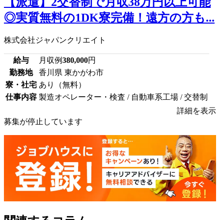
【派遣】2交替制で月収38万円以上可能
◎実質無料の1DK寮完備！遠方の方も...
株式会社ジャパンクリエイト
給与
月収例
380,000
円
勤務地
香川県 東かがわ市
寮・社宅
あり（無料）
仕事内容
製造オペレーター・検査 / 自動車系工場 / 交替制
詳細を表示
募集が停止しています