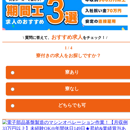
おすすめ求人
\ 質問に答えて、
をチェック！ /
1 / 4
寮付きの求人をお探しですか？
寮あり
寮なし
どちらでも可