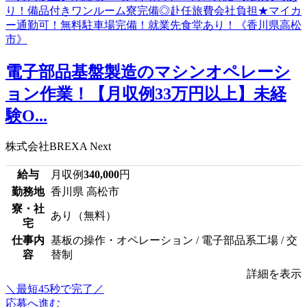
電子部品基盤製造のマシンオペレーシ
ョン作業！【月収例33万円以上】未経
験O...
株式会社BREXA Next
給与
月収例
340,000
円
勤務地
香川県 高松市
寮・社
あり（無料）
宅
仕事内
基板の操作・オペレーション / 電子部品系工場 / 交
容
替制
詳細を表示
＼最短45秒で完了／
応募へ進む