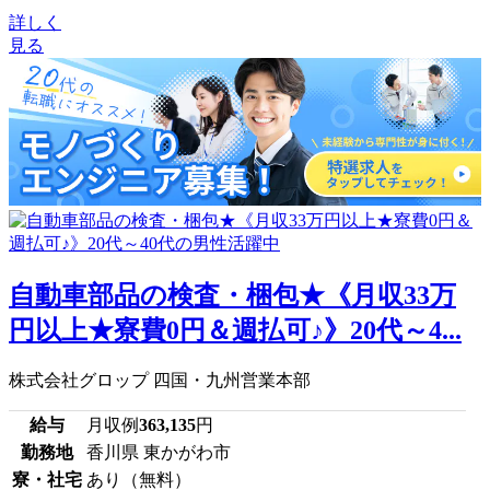
詳しく
見る
自動車部品の検査・梱包★《月収33万
円以上★寮費0円＆週払可♪》20代～4...
株式会社グロップ 四国・九州営業本部
給与
月収例
363,135
円
勤務地
香川県 東かがわ市
寮・社宅
あり（無料）