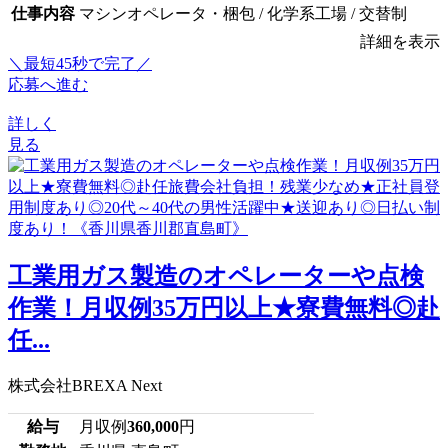
仕事内容
マシンオペレータ・梱包 / 化学系工場 / 交替制
詳細を表示
＼最短45秒で完了／
応募へ進む
詳しく
見る
工業用ガス製造のオペレーターや点検
作業！月収例35万円以上★寮費無料◎赴
任...
株式会社BREXA Next
給与
月収例
360,000
円