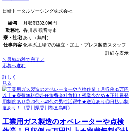
日研トータルソーシング株式会社
給与
月収例
332,000
円
勤務地
香川県 観音寺市
寮・社宅
あり（無料）
仕事内容
化学系工場での組立・加工・プレス製造スタッフ
詳細を表示
＼最短45秒で完了／
応募へ進む
詳しく
見る
工業用ガス製造のオペレーターや点検