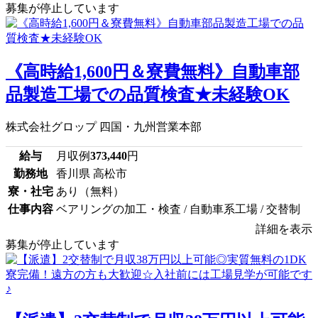
募集が停止しています
《高時給1,600円＆寮費無料》自動車部
品製造工場での品質検査★未経験OK
株式会社グロップ 四国・九州営業本部
給与
月収例
373,440
円
勤務地
香川県 高松市
寮・社宅
あり（無料）
仕事内容
ベアリングの加工・検査 / 自動車系工場 / 交替制
詳細を表示
募集が停止しています