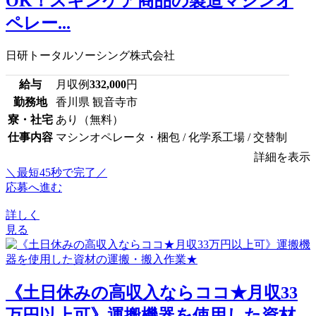
OK！スキンケア商品の製造マシンオ
ペレー...
日研トータルソーシング株式会社
給与
月収例
332,000
円
勤務地
香川県 観音寺市
寮・社宅
あり（無料）
仕事内容
マシンオペレータ・梱包 / 化学系工場 / 交替制
詳細を表示
＼最短45秒で完了／
応募へ進む
詳しく
見る
《土日休みの高収入ならココ★月収33
万円以上可》運搬機器を使用した資材