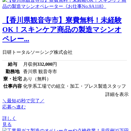
【香川県観音寺市】寮費無料！未経験
OK！スキンケア商品の製造マシンオ
ペレー...
日研トータルソーシング株式会社
給与
月収例
332,000
円
勤務地
香川県 観音寺市
寮・社宅
あり（無料）
仕事内容
化学系工場での組立・加工・プレス製造スタッフ
詳細を表示
＼最短45秒で完了／
応募へ進む
詳しく
見る