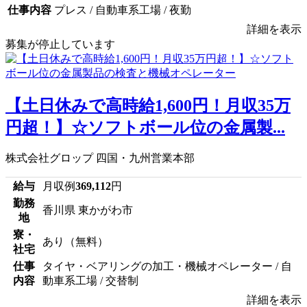
仕事内容
プレス / 自動車系工場 / 夜勤
詳細を表示
募集が停止しています
【土日休みで高時給1,600円！月収35万
円超！】☆ソフトボール位の金属製...
株式会社グロップ 四国・九州営業本部
給与
月収例
369,112
円
勤務
香川県 東かがわ市
地
寮・
あり（無料）
社宅
仕事
タイヤ・ベアリングの加工・機械オペレーター / 自
内容
動車系工場 / 交替制
詳細を表示