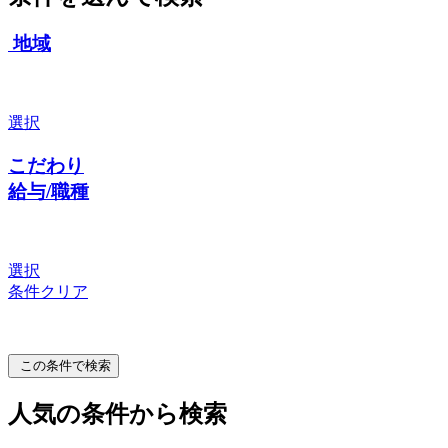
地域
選択
こだわり
給与/職種
選択
条件クリア
この条件で検索
人気の条件から検索