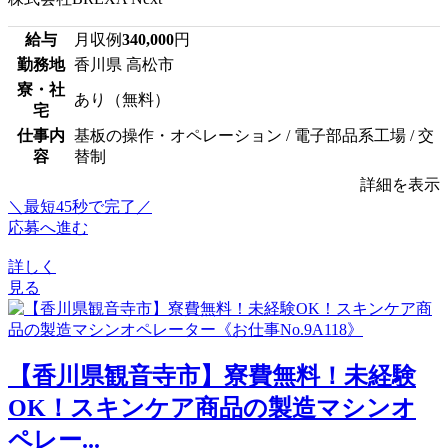
給与
月収例
340,000
円
勤務地
香川県 高松市
寮・社
あり（無料）
宅
仕事内
基板の操作・オペレーション / 電子部品系工場 / 交
容
替制
詳細を表示
＼最短45秒で完了／
応募へ進む
詳しく
見る
【香川県観音寺市】寮費無料！未経験
OK！スキンケア商品の製造マシンオ
ペレー...