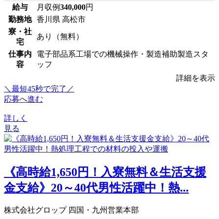
給与
月収例
340,000
円
勤務地
香川県 高松市
寮・社
あり（無料）
宅
仕事内
電子部品系工場での機械操作・製造補助製造スタ
容
ッフ
詳細を表示
＼最短45秒で完了／
応募へ進む
詳しく
見る
《高時給1,650円！入寮無料＆生活支援
金支給》20～40代男性活躍中！熱...
株式会社グロップ 四国・九州営業本部