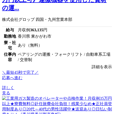
の運...
株式会社グロップ 四国・九州営業本部
給与
月収例
363,135
円
勤務地
香川県 東かがわ市
寮・社
あり（無料）
宅
仕事内
ベアリングの運搬・フォークリフト / 自動車系工場
容
/ 交替制
詳細を表示
＼最短45秒で完了／
応募へ進む
詳しく
見る