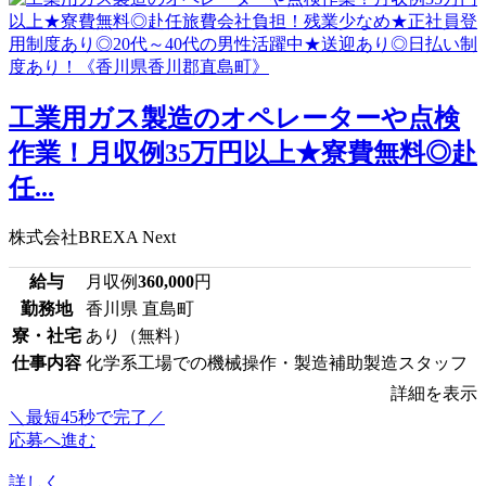
工業用ガス製造のオペレーターや点検
作業！月収例35万円以上★寮費無料◎赴
任...
株式会社BREXA Next
給与
月収例
360,000
円
勤務地
香川県 直島町
寮・社宅
あり（無料）
仕事内容
化学系工場での機械操作・製造補助製造スタッフ
詳細を表示
＼最短45秒で完了／
応募へ進む
詳しく