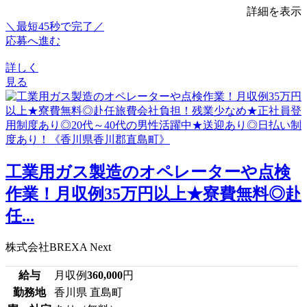
詳細を表示
＼最短45秒で完了／
応募へ進む
詳しく
見る
工業用ガス製造のオペレーターや点検
作業！月収例35万円以上★寮費無料◎赴
任...
株式会社BREXA Next
給与
月収例
360,000
円
勤務地
香川県 直島町