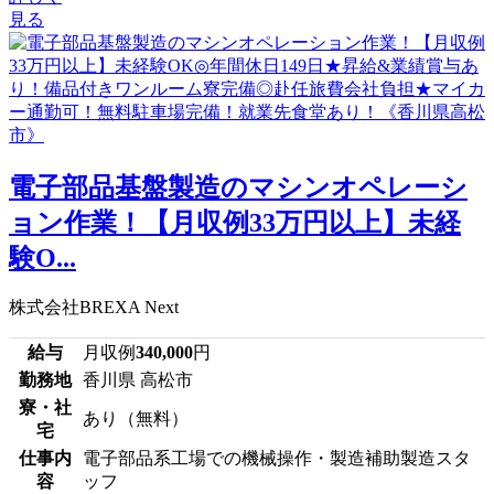
見る
電子部品基盤製造のマシンオペレーシ
ョン作業！【月収例33万円以上】未経
験O...
株式会社BREXA Next
給与
月収例
340,000
円
勤務地
香川県 高松市
寮・社
あり（無料）
宅
仕事内
電子部品系工場での機械操作・製造補助製造スタ
容
ッフ