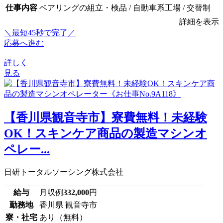
仕事内容
ベアリングの組立・検品 / 自動車系工場 / 交替制
詳細を表示
＼最短45秒で完了／
応募へ進む
詳しく
見る
【香川県観音寺市】寮費無料！未経験
OK！スキンケア商品の製造マシンオ
ペレー...
日研トータルソーシング株式会社
給与
月収例
332,000
円
勤務地
香川県 観音寺市
寮・社宅
あり（無料）