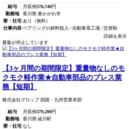
給与
月収例
376,740
円
勤務地
香川県 東かがわ市
寮・社宅
あり（無料）
仕事内容
ベアリングの材料投入 / 自動車系工場 / 交替制
詳細を表示
募集が停止しています
【3ヶ月間の期間限定】重量物なしのモ
クモク軽作業★自動車部品のプレス業
務【短期】
株式会社グロップ 四国・九州営業本部
給与
月収例
379,200
円
勤務地
香川県 綾川町
寮・社宅
なし