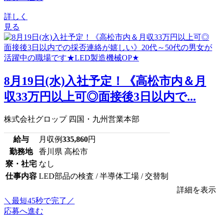
詳しく
見る
8月19日(水)入社予定！《高松市内＆月
収33万円以上可◎面接後3日以内で...
株式会社グロップ 四国・九州営業本部
給与
月収例
335,860
円
勤務地
香川県 高松市
寮・社宅
なし
仕事内容
LED部品の検査 / 半導体工場 / 交替制
詳細を表示
＼最短45秒で完了／
応募へ進む