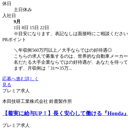
休日
土日休み
入社日
9月
1日
8日
15日
22日
※目安になります、表記なしは面接時にご相談ください
PRポイント
＼年収例560万円以上／大手ならではの好待遇◎
こちらの求人で募集するのは、世界的な自動車メーカー
名だたる大手企業ならではの好待遇が、あなたを待っ
まず、月収例は「31〜35万...
応募へ進む
詳しく
見る
プレミア求人
本田技研工業株式会社 鈴鹿製作所
【着実に給与UP！】長く安心して働ける『Hond
プレミア求人