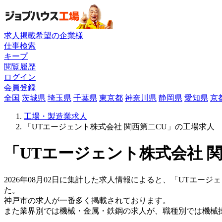
求人掲載希望の企業様
仕事検索
キープ
閲覧履歴
ログイン
会員登録
全国
茨城県
埼玉県
千葉県
東京都
神奈川県
静岡県
愛知県
京
工場・製造業求人
「UTエージェント株式会社 関西第二CU」の工場求人
「UTエージェント株式会社 関
2026年08月02日に集計した求人情報によると、「UTエージェ
た。
神戸市の求人が一番多く掲載されております。
また業界別では機械・金属・鉄鋼の求人が、職種別では機械