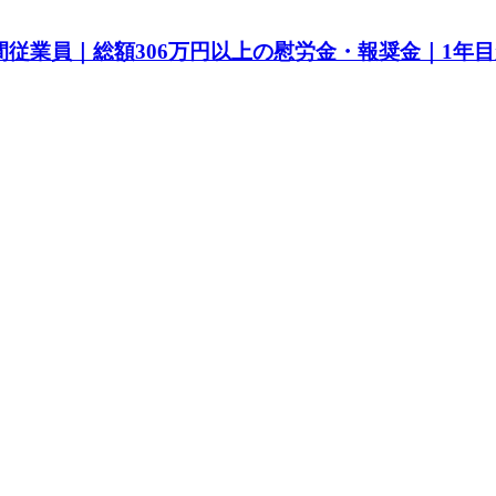
間従業員｜総額306万円以上の慰労金・報奨金｜1年