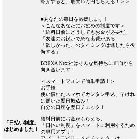
紹介すると、最大15万円もらえる！＞＞
■あなたの毎日を応援します！
＜こんなあなたにお勧めの制度です＞
「給料日前にどうしてもお金が必要だ」
「友達のお祝いで急な出費がある」
「欲しかったこのタイミングは逃したら後
悔する」
BREXA Next社はそんな気持ちに正面から
向き合います！
＜スマートフォンで簡単申請！＞
お手軽！
使い慣れたスマホでカンタン申込、早けれ
ば働いた翌日振込み！
自分の口座を翌日チェック！
給料日前にお金がもらえる、
「日払い制度」
「日払い制度」をスマートに利用するため
はじめました！
の専用アプリ！
アプリ「デイリーペイチェック」は