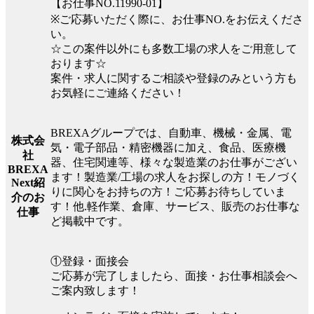
【お仕事NO.11990-01】
※ご応募いただく際に、お仕事NO.をお伝えくださ
い。
☆この案件以外にも多数工場の求人をご用意して
おります☆
案件・求人に関するご相談や登録のみという方も
お気軽にご連絡ください！
BREXAグループでは、自動車、機械・金属、電
株式会
気・電子部品・精密機器に加え、食品、医療機
社
器、住宅関連等、様々な製造業のお仕事がござい
BREXA
ます！製造業/工場の求人をお探しの方！モノづく
Next紹
りに関心をお持ちの方！ご応募お待ちしていま
介のお
す！他.軽作業、倉庫、サービス、販売のお仕事な
仕事
ど掲載中です。
①登録・面接会
ご応募が完了しましたら、面接・お仕事相談会へ
ご案内致します！