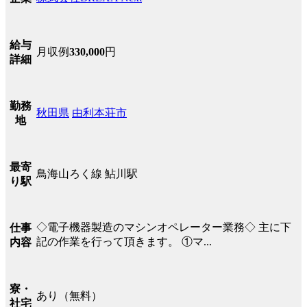
給与
月収例
330,000
円
詳細
勤務
秋田県
由利本荘市
地
最寄
鳥海山ろく線 鮎川駅
り駅
◇電子機器製造のマシンオペレーター業務◇ 主に下
仕事
記の作業を行って頂きます。 ①マ...
内容
寮・
あり（無料）
社宅