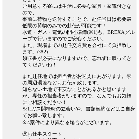
ご用意する寮には生活に必要な家具・家電付きな
ので、
事前に荷物を送付することで、赴任当日は必要最
低限の荷物のみでの赴任が可能です！
水道・ガス・電気の開栓準備(※1)も、BREXAグル
ープで行いますのでご安心ください。
また、現場までの赴任交通費も会社にて負担致し
ます。(※2)
領収書が必要になりますので、忘れずに取ってき
てくださいね！
また赴任地では担当者がお迎えにあがります。寮
の周辺環境などもお伝え致します。
知らない土地で不安なことがあるかと思います
が、専任の担当者がいますので、なんでもお気軽
にご相談ください！
※1.ガス開栓時の立会いや、書類契約などはご自身
でお願い致します。
※2.案件により異なる場合がございます。
⑤お仕事スタート