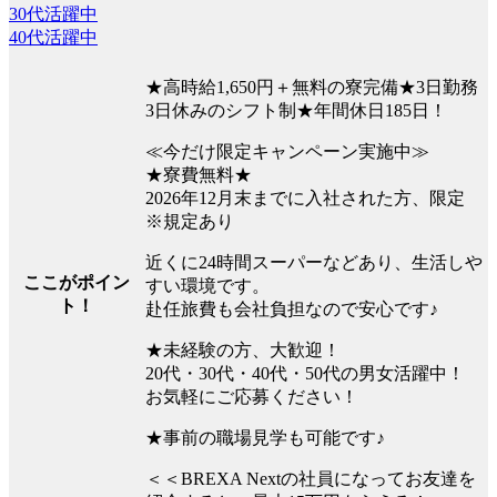
30代活躍中
40代活躍中
★高時給1,650円＋無料の寮完備★3日勤務
3日休みのシフト制★年間休日185日！
≪今だけ限定キャンペーン実施中≫
★寮費無料★
2026年12月末までに入社された方、限定
※規定あり
近くに24時間スーパーなどあり、生活しや
ここがポイン
すい環境です。
ト！
赴任旅費も会社負担なので安心です♪
★未経験の方、大歓迎！
20代・30代・40代・50代の男女活躍中！
お気軽にご応募ください！
★事前の職場見学も可能です♪
＜＜BREXA Nextの社員になってお友達を