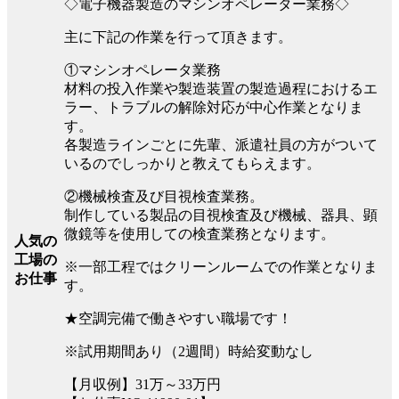
◇電子機器製造のマシンオペレーター業務◇
主に下記の作業を行って頂きます。
①マシンオペレータ業務
材料の投入作業や製造装置の製造過程におけるエ
ラー、トラブルの解除対応が中心作業となりま
す。
各製造ラインごとに先輩、派遣社員の方がついて
いるのでしっかりと教えてもらえます。
②機械検査及び目視検査業務。
制作している製品の目視検査及び機械、器具、顕
微鏡等を使用しての検査業務となります。
人気の
工場の
※一部工程ではクリーンルームでの作業となりま
お仕事
す。
★空調完備で働きやすい職場です！
※試用期間あり（2週間）時給変動なし
【月収例】31万～33万円