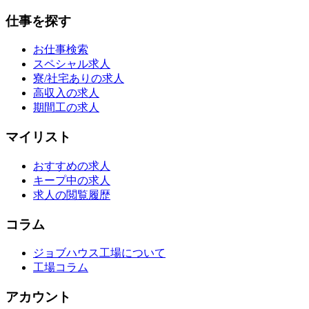
仕事を探す
お仕事検索
スペシャル求人
寮/社宅ありの求人
高収入の求人
期間工の求人
マイリスト
おすすめの求人
キープ中の求人
求人の閲覧履歴
コラム
ジョブハウス工場について
工場コラム
アカウント