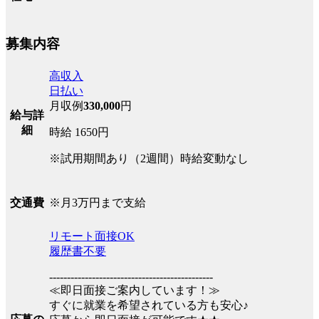
募集内容
高収入
日払い
月収例
330,000
円
給与詳
細
時給 1650円
※試用期間あり（2週間）時給変動なし
※月3万円まで支給
交通費
リモート面接OK
履歴書不要
----------------------------------------------
≪即日面接ご案内しています！≫
すぐに就業を希望されている方も安心♪