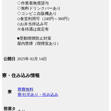
◇作業着無償貸与
◇無料ドリンクバーあり
◇コンビニ自販機あり
◇食堂利用可（240円～360円）
◇お弁当持込み可
※各待遇は規定有
■受動喫煙防止対策
屋内禁煙（喫煙室あり）
2025年 02月 14日
公開日
寮・住み込み情報
寮費無料
寮
寮/社宅あり・住み込み
部屋タ