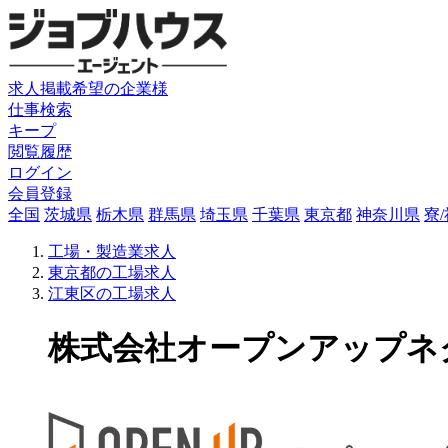
求人掲載希望の企業様
仕事検索
キープ
閲覧履歴
ログイン
会員登録
全国
茨城県
栃木県
群馬県
埼玉県
千葉県
東京都
神奈川県
寮
工場・製造業求人
東京都の工場求人
江東区の工場求人
株式会社オープンアップネクス