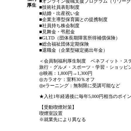
■オンライン復職支援プログラム（リワーク
厚生
■技術社員表彰制度
■結婚・出産祝い金
■企業主導型保育園との提携制度
■社員持ち株会制度
■見舞金・弔慰金
■GLTD（団体長期障害所得補償保険）
■総合福祉団体定期保険
■退職金（企業型確定拠出年金）
＜会員制福利厚生制度 ベネフィット・ス
旅行・グルメ・スポーツ・学習・ショッピ
◎映画：1,800円→1,300円
◎カラオケ：室料30％オフ
◎eラーニング：無制限に受講可能など
★入社1年経過後に毎年5,000円相当のポイ
【受動喫煙対策】
喫煙室設置
※就業先により異なる