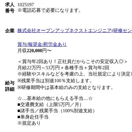
求人
1025197
※電話応募で必要になります。
番号
株式会社オープンアップネクストエンジニア(研修セン
企業
賞与/報奨金/慰労金あり
月収
220,000
円〜
＜賞与年2回あり！正社員だからこその安定収入◎＞
月給22万円～53万円＋各種手当＋賞与年2回
※経験やスキルなどを考慮の上、当社規定により決定
※残業手当は別途100％支給します。
給与
※研修期間中は基本給のみの支給となります。
詳細
☆…基本給の他にもらえる手当…☆
■交通費支給（上限5万円／月）
■諸手当／残業手当（100%別途支給）
■単身赴任手当
※規定あり