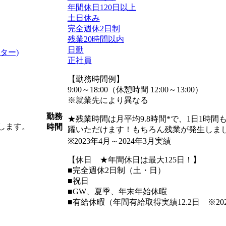
年間休日120日以上
土日休み
完全週休2日制
残業20時間以内
日勤
ター)
正社員
【勤務時間例】
9:00～18:00（休憩時間 12:00～13:00）
※就業先により異なる
勤務
★残業時間は月平均9.8時間*で、1日1時
します。
時間
躍いただけます！もちろん残業が発生しまし
※2023年4月～2024年3月実績
【休日 ★年間休日は最大125日！】
■完全週休2日制（土・日）
■祝日
■GW、夏季、年末年始休暇
■有給休暇（年間有給取得実績12.2日 ※202