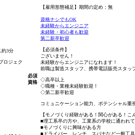
【雇用形態補足】期間の定め：無
資格ナシでもOK
未経験からエンジニア
未経験・初心者も歓迎
第二新卒歓迎
【必須条件】
約3分
ございません！
プロジェク
未経験からエンジニアになれます！
前職は製造スタッフ、携帯電話販売スタッ
必須
◇高卒以上
資格
◇職種・業種未経験歓迎！
◇第二新卒歓迎
コミュニケーション能力、ポテンシャル重
【モノづくり経験がある！関心がある！こ
■理工系卒の方や、工業系の学校に通われ
■モノづくりに興味がある方
■ドライバー、レンチ、スパナなど一般工