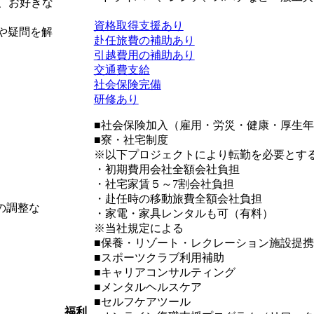
ど、お好きな
資格取得支援あり
や疑問を解
赴任旅費の補助あり
引越費用の補助あり
交通費支給
社会保険完備
研修あり
■社会保険加入（雇用・労災・健康・厚生
■寮・社宅制度
※以下プロジェクトにより転勤を必要とす
・初期費用会社全額会社負担
・社宅家賃５～7割会社負担
・赴任時の移動旅費全額会社負担
の調整な
・家電・家具レンタルも可（有料）
※当社規定による
■保養・リゾート・レクレーション施設提携
■スポーツクラブ利用補助
■キャリアコンサルティング
■メンタルヘルスケア
■セルフケアツール
福利