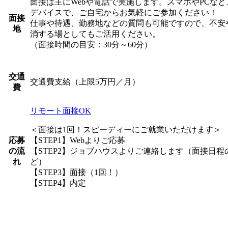
面接は主にWebや電話で実施します。スマホやPCな
デバイスで、ご自宅からお気軽にご参加ください！
面接
仕事や待遇、勤務地などの質問も可能ですので、不安
地
消する場としてもご活用ください。
（面接時間の目安：30分～60分）
交通
交通費支給（上限5万円／月）
費
リモート面接OK
＜面接は1回！スピーディーにご就業いただけます＞
応募
【STEP1】Webよりご応募
の流
【STEP2】ジョブハウスよりご連絡します（面接日程
れ
ど）
【STEP3】面接（1回！）
【STEP4】内定