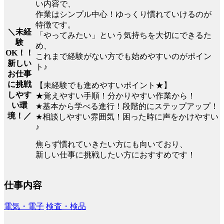
い内容で、
作業はシンプル中心！ゆっくり慣れていけるのが
特徴です。
＼未経
「やってみたい」という気持ちを大切にできるた
験
め、
OK！！
これまで経験がない方でも始めやすいのがポイン
新しい
ト♪
お仕事
に挑戦
【未経験でも進めやすいポイント★】
しやす
★覚えやすい手順！分かりやすい作業から！
い環
★基本から学べる進行！段階的にステップアップ！
境！／
★相談しやすい雰囲気！困った時に声をかけやすい
♪
焦らず慣れていきたい方にも向いており、
新しい仕事に挑戦したい方におすすめです！
仕事内容
電気・電子
検査・検品