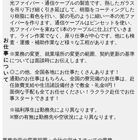
光ファイバー・通信ケーブルの製造です。熱したガラス
を吊り下げ細く引き延ばして、樹脂をコーティングした
り樹脂に着色を行い、髪の毛のように細い一本の光ファ
イバーを作ります。通信ケーブルはピンセットを使い、
光ファイバーを束ねて1本のケーブルに仕上げていきま
す。ライン作業でなく、座り仕事が中心です。他にも検
お
査・運搬・補助作業など様々な工程があります。
仕
事
※業務の変更、就業場所の変更の範囲、契約更新の基準
に
については面談時にお伝えします。
つ
◎この他、全国各地にお仕事たくさんあります！
い
通勤のお仕事はもちろん、全国の寮完備のお仕事は、赴
て
任旅費支給や生活諸設備付きで敷金・礼金0円！
面倒な手配も全てお任せください！ラクラク赴任でお仕
事スタートできます！
※福利厚生は勤務先により異なります。
※寮の有無は勤務先や空状況により異なります。