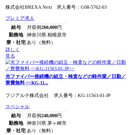
株式会社BREXA Next 求人番号：G08-5762-03
プレミア求人
給与
月収例
260,000
円
勤務地
神奈川県 相模原市
寮・社宅
あり（無料）
詳しく
見る
光ファイバー接続機の組立・検査などの軽作業／日勤／
寮費無料 <<KG-11...
フジアルテ株式会社 求人番号：KG-11563-01-JP
スペシャル
給与
月収例
240,000
円
勤務地
神奈川県 茅ヶ崎市
寮・社宅
あり（無料）