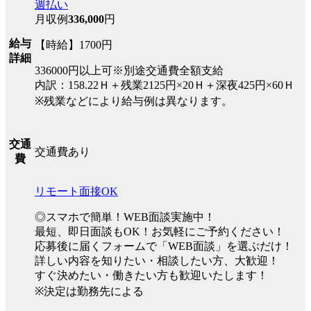
週払い
月収例
336,000
円
給与
【時給】1700円
詳細
336000円以上可※別途交通費全額支給
内訳：158.22Ｈ＋残業2125円×20Ｈ＋深夜425円×60Ｈ
※残業などにより給与例は異なります。
交通
交通費あり
費
リモート面接OK
◎スマホで簡単！WEB面談実施中！
最短、即日面談もOK！お気軽にご予約ください！
応募後に届くフォームで「WEB面談」を選ぶだけ！
詳しい内容を知りたい・相談したい方、大歓迎！
すぐ決めたい・働きたい方も歓迎いたします！
※決定は勤務先による