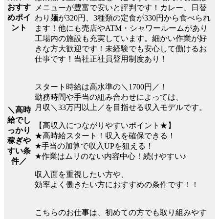
おすす
メニューが豊富で安いと評判です！カレー、日替
めポイ
わり麺が320円、3種類の定食が330円から食べられ
ント
ます！他にも売店やATM・シャワールームがあり
工場内の施設も充実しています。細かい作業が好
きな方大歓迎です！未経験でも安心して働けるお
仕事です！当社正社員登用制度あり！
スタート時給は高水準の＼1700円／！
勤務時間や手当の組み合わせによっては、
月収＼33万円以上／を目指せる収入モデルです。
＼高時
給でし
【高収入につながりやすいポイント★】
っかり
★高時給スタート！収入を確保できる！
稼ぎや
★手当の加算で収入UPを狙える！
すい条
★作業はムリのない内容中心！続けやすい♪
件／
収入面を重視したい方や、
効率よく働きたい方におすすめの条件です！！
こちらのお仕事は、初めての方でも取り組みやす