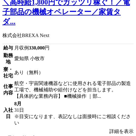
＼高時給1,800円でガッツリ稼ぐ！／電
子部品の機械オペレーター／家賃タ
ダ...
株式会社BREXA Next
給与
月収例
330,000
円
勤務
愛知県 小牧市
地
寮・
あり（無料）
社宅
航空・宇宙関連機器などに使用される電子部品の製造
仕事
工場で、機械補助や組付けなどを担当します。
内容
【具体的な業務内容】 ■機械操作 ｜部...
8月
入社
31日
日
※目安になります、表記なしは面接時にご相談くださ
い
詳細を表示