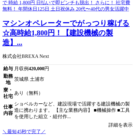
マシンオペレーターでがっつり稼げる
☆高時給1,800円！【建設機械の製
造】...
株式会社BREXA Next
給与
月収例
420,000
円
勤務
茨城県 土浦市
地
寮・
あり（無料）
社宅
ショベルカーなど、建設現場で活躍する建設機械の製
仕事
造に携わります。 【主な業務内容】 ■機械操作 ■工具
内容
を使用した組立・組付作...
詳細を表示
＼最短45秒で完了／