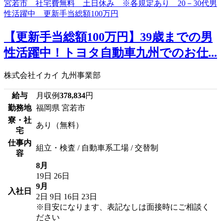
【更新手当総額100万円】39歳までの男
性活躍中！トヨタ自動車九州でのお仕...
株式会社イカイ 九州事業部
給与
月収例
378,834
円
勤務地
福岡県 宮若市
寮・社
あり（無料）
宅
仕事内
組立・検査 / 自動車系工場 / 交替制
容
8月
19日
26日
9月
入社日
2日
9日
16日
23日
※目安になります、表記なしは面接時にご相談く
ださい