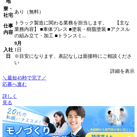
地
寮・
あり（無料）
社宅
トラック製造に関わる業務を担当します。 【主な
仕事
業務内容】 ■車体プレス ■塗装・樹脂塗装 ■アクスル
内容
の組み立て・加工 ■トランスミ...
9月
入社
1日
日
※目安になります、表記なしは面接時にご相談くださ
い
詳細を表示
＼最短45秒で完了／
応募へ進む
詳しく
見る