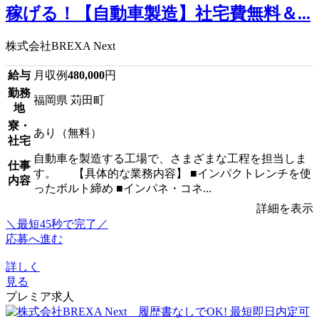
稼げる！【自動車製造】社宅費無料＆...
株式会社BREXA Next
給与
月収例
480,000
円
勤務
福岡県 苅田町
地
寮・
あり（無料）
社宅
自動車を製造する工場で、さまざまな工程を担当しま
仕事
す。 【具体的な業務内容】 ■インパクトレンチを使
内容
ったボルト締め ■インパネ・コネ...
詳細を表示
＼最短45秒で完了／
応募へ進む
詳しく
見る
プレミア求人