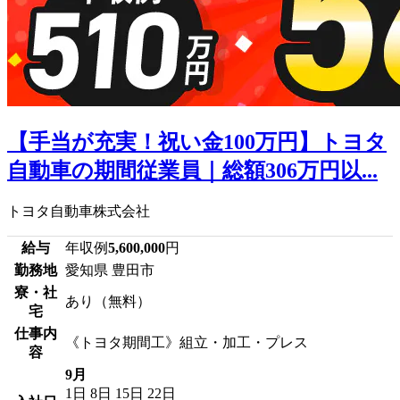
【手当が充実！祝い金100万円】トヨタ
自動車の期間従業員｜総額306万円以...
トヨタ自動車株式会社
給与
年収例
5,600,000
円
勤務地
愛知県 豊田市
寮・社
あり（無料）
宅
仕事内
《トヨタ期間工》組立・加工・プレス
容
9月
1日
8日
15日
22日