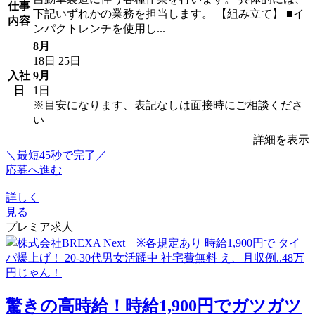
仕事
下記いずれかの業務を担当します。 【組み立て】 ■イ
内容
ンパクトレンチを使用し...
8月
18日
25日
入社
9月
日
1日
※目安になります、表記なしは面接時にご相談くださ
い
詳細を表示
＼最短45秒で完了／
応募へ進む
詳しく
見る
プレミア求人
驚きの高時給！時給1,900円でガツガツ