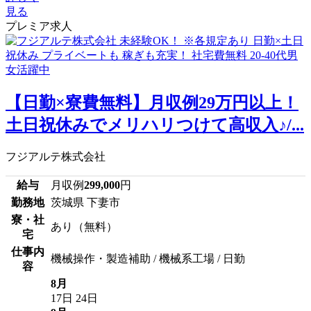
見る
プレミア求人
【日勤×寮費無料】月収例29万円以上！
土日祝休みでメリハリつけて高収入♪/...
フジアルテ株式会社
給与
月収例
299,000
円
勤務地
茨城県 下妻市
寮・社
あり（無料）
宅
仕事内
機械操作・製造補助 / 機械系工場 / 日勤
容
8月
17日
24日