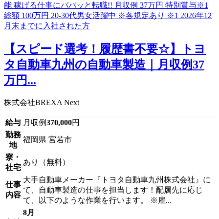
【スピード選考！履歴書不要☆】トヨ
タ自動車九州の自動車製造｜月収例37
万円...
株式会社BREXA Next
給与
月収例
370,000
円
勤務
福岡県 宮若市
地
寮・
あり（無料）
社宅
大手自動車メーカー『トヨタ自動車九州株式会社』に
仕事
て、自動車製造の仕事を担当します！配属先に応じ
内容
て、以下のような作業を行います。 ※雇...
8月