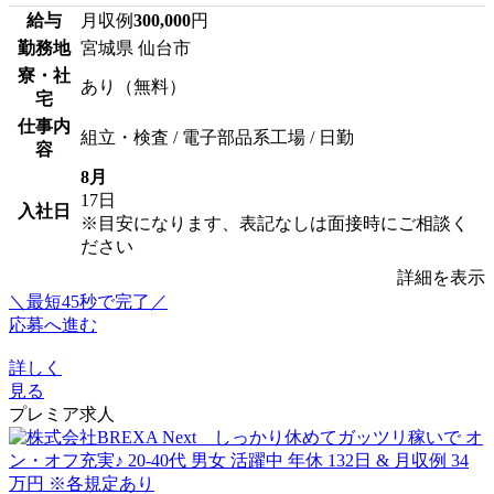
給与
月収例
300,000
円
勤務地
宮城県 仙台市
寮・社
あり（無料）
宅
仕事内
組立・検査 / 電子部品系工場 / 日勤
容
8月
17日
入社日
※目安になります、表記なしは面接時にご相談く
ださい
詳細を表示
＼最短45秒で完了／
応募へ進む
詳しく
見る
プレミア求人