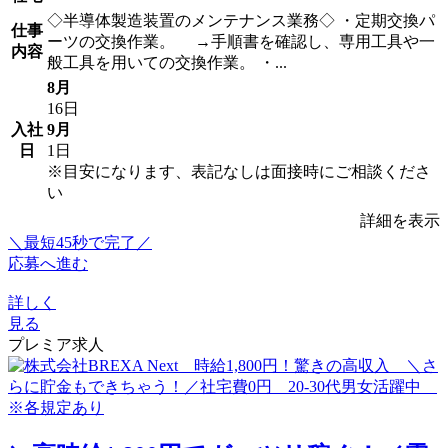
◇半導体製造装置のメンテナンス業務◇ ・定期交換パ
仕事
ーツの交換作業。 →手順書を確認し、専用工具や一
内容
般工具を用いての交換作業。 ・...
8月
16日
入社
9月
日
1日
※目安になります、表記なしは面接時にご相談くださ
い
詳細を表示
＼最短45秒で完了／
応募へ進む
詳しく
見る
プレミア求人