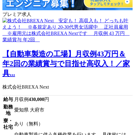
プレミア求人
【自動車製造の工場】月収例43万円＆
年2回の業績賞与で目指せ高収入！／家
具...
株式会社BREXA Next
給与
月収例
430,000
円
勤務
愛知県 大府市
地
寮・
あり（無料）
社宅
自動車製造に伴う各種作業を行います。 具体的には、