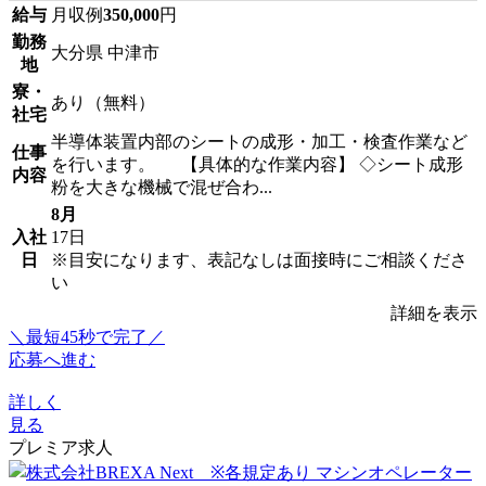
給与
月収例
350,000
円
勤務
大分県 中津市
地
寮・
あり（無料）
社宅
半導体装置内部のシートの成形・加工・検査作業など
仕事
を行います。 【具体的な作業内容】 ◇シート成形
内容
粉を大きな機械で混ぜ合わ...
8月
入社
17日
日
※目安になります、表記なしは面接時にご相談くださ
い
詳細を表示
＼最短45秒で完了／
応募へ進む
詳しく
見る
プレミア求人