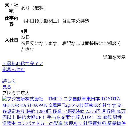
寮・社
あり（無料）
宅
仕事内
《本田鈴鹿期間工》自動車の製造
容
9月
22日
入社日
※目安になります、表記なしは面接時にご相談く
ださい
詳細を表示
＼最短45秒で完了／
応募へ進む
詳しく
見る
プレミア求人