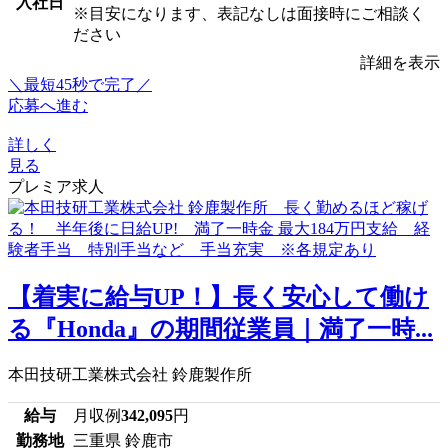
入社日
※目安になります、表記なしは面接時にご相談く
ださい
詳細を表示
＼最短45秒で完了／
応募へ進む
詳しく
見る
プレミア求人
【着実に給与UP！】長く安心して働け
る『Honda』の期間従業員｜満了一時...
本田技研工業株式会社 鈴鹿製作所
給与
月収例
342,095
円
勤務地
三重県 鈴鹿市