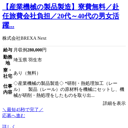
【産業機械の製品製造】寮費無料／赴
任旅費会社負担／20代～40代の男女活
躍...
株式会社BREXA Next
給与
月収例
280,000
円
勤務
埼玉県 羽生市
地
寮・
あり（無料）
社宅
◇産業機械の製品製造◇ *研削・熱処理加工（レー
仕事
ル） 製品（レール）の原材料を機械にセットし、機
内容
械が研削・熱処理をしたものを取り出...
詳細を表示
＼最短45秒で完了／
応募へ進む
詳しく