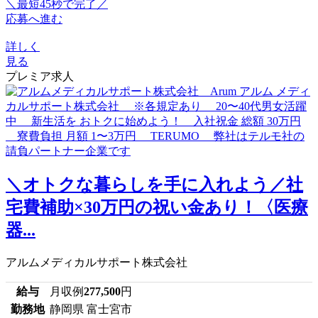
＼最短45秒で完了／
応募へ進む
詳しく
見る
プレミア求人
＼オトクな暮らしを手に入れよう／社
宅費補助×30万円の祝い金あり！〈医療
器...
アルムメディカルサポート株式会社
給与
月収例
277,500
円
勤務地
静岡県 富士宮市