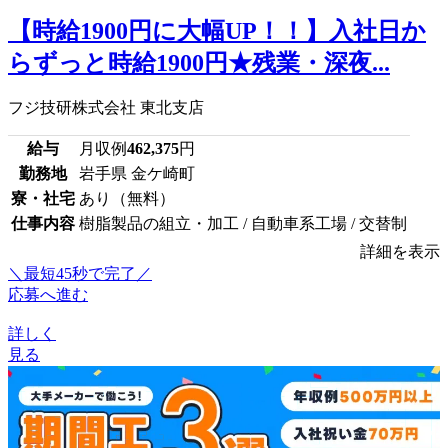
【時給1900円に大幅UP！！】入社日か
らずっと時給1900円★残業・深夜...
フジ技研株式会社 東北支店
給与
月収例
462,375
円
勤務地
岩手県 金ケ崎町
寮・社宅
あり（無料）
仕事内容
樹脂製品の組立・加工 / 自動車系工場 / 交替制
詳細を表示
＼最短45秒で完了／
応募へ進む
詳しく
見る