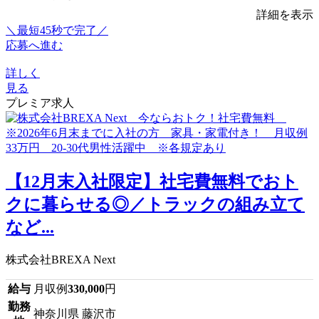
詳細を表示
＼最短45秒で完了／
応募へ進む
詳しく
見る
プレミア求人
【12月末入社限定】社宅費無料でおト
クに暮らせる◎／トラックの組み立て
など...
株式会社BREXA Next
給与
月収例
330,000
円
勤務
神奈川県 藤沢市