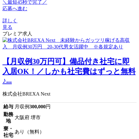
＼最短45秒で完了／
応募へ進む
詳しく
見る
プレミア求人
【月収例30万円可】備品付き社宅に即
入居OK！／しかも社宅費はずっと無料
♪...
株式会社BREXA Next
給与
月収例
300,000
円
勤務
大阪府 堺市
地
寮・
あり（無料）
社宅