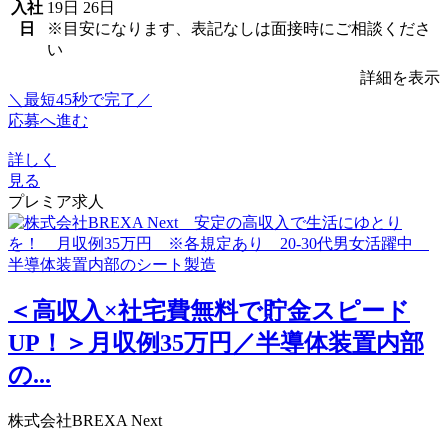
入社
19日
26日
日
※目安になります、表記なしは面接時にご相談くださ
い
詳細を表示
＼最短45秒で完了／
応募へ進む
詳しく
見る
プレミア求人
＜高収入×社宅費無料で貯金スピード
UP！＞月収例35万円／半導体装置内部
の...
株式会社BREXA Next