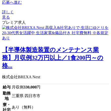
応募へ進む
詳しく
見る
プレミア求人
【半導体製造装置のメンテナンス業
務】月収例32万円以上／1食200円～の
格...
株式会社BREXA Next
給与
月収例
330,000
円
勤務
三重県 四日市市
地
寮・
あり（無料）
社宅