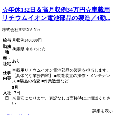
☆年休132日＆高月収例34万円☆車載用
リチウムイオン電池部品の製造／4勤...
株式会社BREXA Next
給与
月収例
340,000
円
勤務
兵庫県 南あわじ市
地
寮・
あり
社宅
車載用リチウムイオン電池部品の製造を担当します。
仕事
【具体的な業務内容】 ■製造装置の操作・メンテナン
内容
ス ■製品の検査 ■作業数量など...
8月
入社
17日
日
※目安になります、表記なしは面接時にご相談くださ
い
詳細を表示