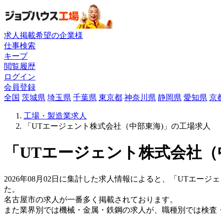
求人掲載希望の企業様
仕事検索
キープ
閲覧履歴
ログイン
会員登録
全国
茨城県
埼玉県
千葉県
東京都
神奈川県
静岡県
愛知県
京
工場・製造業求人
「UTエージェント株式会社（中部東海)」の工場求人
「UTエージェント株式会社（
2026年08月02日に集計した求人情報によると、「UTエージ
た。
名古屋市の求人が一番多く掲載されております。
また業界別では機械・金属・鉄鋼の求人が、職種別では検査