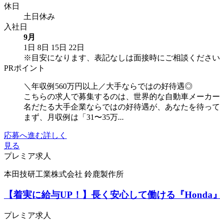
休日
土日休み
入社日
9月
1日
8日
15日
22日
※目安になります、表記なしは面接時にご相談ください
PRポイント
＼年収例560万円以上／大手ならではの好待遇◎
こちらの求人で募集するのは、世界的な自動車メーカー
名だたる大手企業ならではの好待遇が、あなたを待っ
まず、月収例は「31〜35万...
応募へ進む
詳しく
見る
プレミア求人
本田技研工業株式会社 鈴鹿製作所
【着実に給与UP！】長く安心して働ける『Hond
プレミア求人