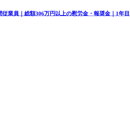
間従業員｜総額306万円以上の慰労金・報奨金｜1年