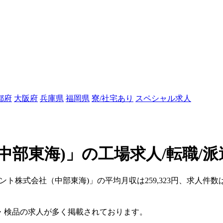
都府
大阪府
兵庫県
福岡県
寮/社宅あり
スペシャル求人
中部東海)」の工場求人/転職/派
ェント株式会社（中部東海)」の平均月収は259,323円、求人件数
・検品の求人が多く掲載されております。