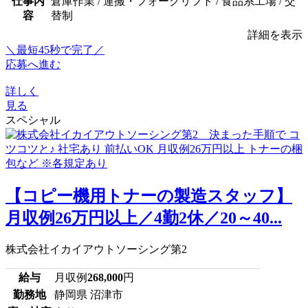
仕事内
倉庫作業 / 運搬・フォークリフト / 食品系工場 / 交
容
替制
詳細を表示
＼最短45秒で完了／
応募へ進む
詳しく
見る
スペシャル
【コピー機用トナーの製造スタッフ】
月収例26万円以上／4勤2休／20～40...
株式会社イカイアウトソーシング第2
給与
月収例
268,000
円
勤務地
静岡県 沼津市