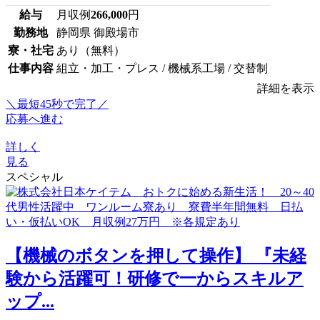
給与
月収例
266,000
円
勤務地
静岡県 御殿場市
寮・社宅
あり（無料）
仕事内容
組立・加工・プレス / 機械系工場 / 交替制
詳細を表示
＼最短45秒で完了／
応募へ進む
詳しく
見る
スペシャル
【機械のボタンを押して操作】 『未経
験から活躍可！研修で一からスキルア
ップ...