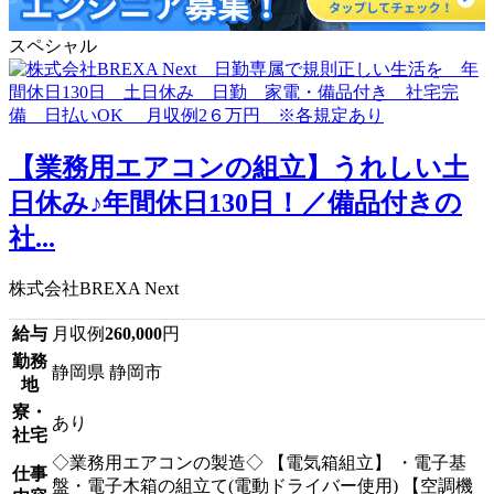
スペシャル
【業務用エアコンの組立】うれしい土
日休み♪年間休日130日！／備品付きの
社...
株式会社BREXA Next
給与
月収例
260,000
円
勤務
静岡県 静岡市
地
寮・
あり
社宅
◇業務用エアコンの製造◇ 【電気箱組立】 ・電子基
仕事
盤・電子木箱の組立て(電動ドライバー使用) 【空調機