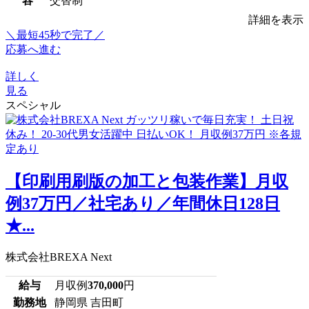
容
交替制
詳細を表示
＼最短45秒で完了／
応募へ進む
詳しく
見る
スペシャル
【印刷用刷版の加工と包装作業】月収
例37万円／社宅あり／年間休日128日
★...
株式会社BREXA Next
給与
月収例
370,000
円
勤務地
静岡県 吉田町