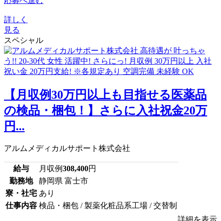
応募へ進む
詳しく
見る
スペシャル
【月収例30万円以上も目指せる医薬品
の検品・梱包！】さらに入社祝金20万
円...
アルムメディカルサポート株式会社
給与
月収例
308,400
円
勤務地
静岡県 富士市
寮・社宅
あり
仕事内容
検品・梱包 / 製薬化粧品系工場 / 交替制
詳細を表示