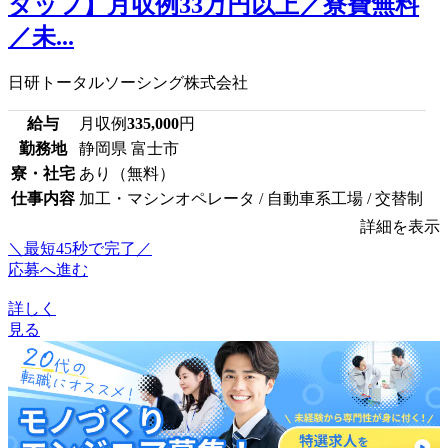
タッフ】月収例33万円以上／寮費無料
／未...
日研トータルソーシング株式会社
給与
月収例
335,000
円
勤務地
静岡県 富士市
寮・社宅
あり（無料）
仕事内容
加工・マシンオペレータ / 自動車系工場 / 交替制
詳細を表示
＼最短45秒で完了／
応募へ進む
詳しく
見る