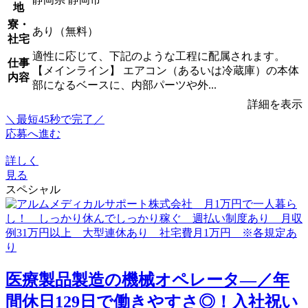
地
寮・
あり（無料）
社宅
適性に応じて、下記のような工程に配属されます。
仕事
【メインライン】 エアコン（あるいは冷蔵庫）の本体
内容
部になるベースに、内部パーツや外...
詳細を表示
＼最短45秒で完了／
応募へ進む
詳しく
見る
スペシャル
医療製品製造の機械オペレータ―／年
間休日129日で働きやすさ◎！入社祝い