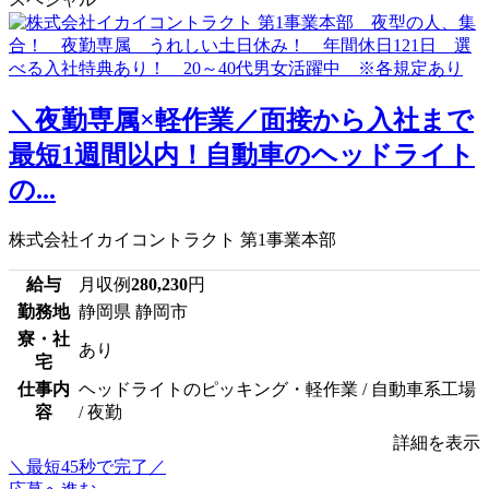
＼夜勤専属×軽作業／面接から入社まで
最短1週間以内！自動車のヘッドライト
の...
株式会社イカイコントラクト 第1事業本部
給与
月収例
280,230
円
勤務地
静岡県 静岡市
寮・社
あり
宅
仕事内
ヘッドライトのピッキング・軽作業 / 自動車系工場
容
/ 夜勤
詳細を表示
＼最短45秒で完了／