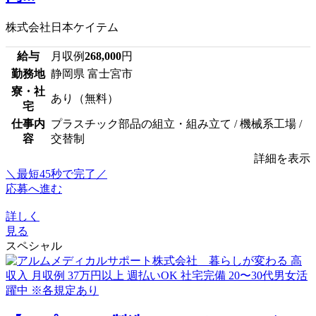
株式会社日本ケイテム
給与
月収例
268,000
円
勤務地
静岡県 富士宮市
寮・社
あり（無料）
宅
仕事内
プラスチック部品の組立・組み立て / 機械系工場 /
容
交替制
詳細を表示
＼最短45秒で完了／
応募へ進む
詳しく
見る
スペシャル