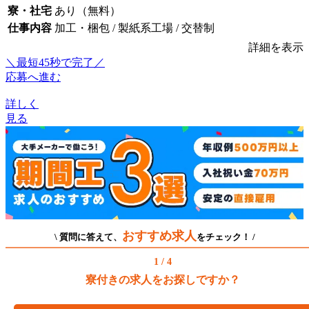
寮・社宅
あり（無料）
仕事内容
加工・梱包 / 製紙系工場 / 交替制
詳細を表示
＼最短45秒で完了／
応募へ進む
詳しく
見る
おすすめ求人
\ 質問に答えて、
をチェック！ /
1 / 4
寮付きの求人をお探しですか？