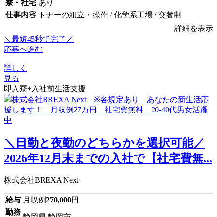
寮・社宅
あり
仕事内容
トナーの組立・操作 / 化学系工場 / 交替制
詳細を表示
＼最短45秒で完了／
応募へ進む
詳しく
見る
即入寮+入社前生活支援
＼日勤と夜勤のどちらかを選択可能／
2026年12月末までの入社で【社宅費無...
株式会社BREXA Next
給与
月収例
270,000
円
勤務
静岡県 静岡市