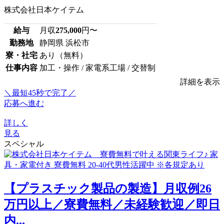
株式会社日本ケイテム
給与
月収
275,000
円〜
勤務地
静岡県 浜松市
寮・社宅
あり（無料）
仕事内容
加工・操作 / 家電系工場 / 交替制
詳細を表示
＼最短45秒で完了／
応募へ進む
詳しく
見る
スペシャル
【プラスチック製品の製造】月収例26
万円以上／寮費無料／未経験歓迎／即日
内...