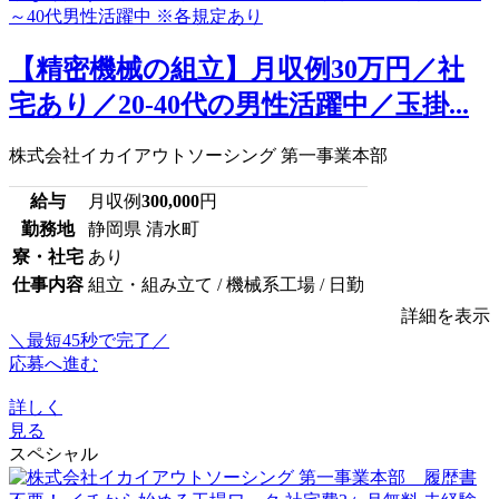
【精密機械の組立】月収例30万円／社
宅あり／20-40代の男性活躍中／玉掛...
株式会社イカイアウトソーシング 第一事業本部
給与
月収例
300,000
円
勤務地
静岡県 清水町
寮・社宅
あり
仕事内容
組立・組み立て / 機械系工場 / 日勤
詳細を表示
＼最短45秒で完了／
応募へ進む
詳しく
見る
スペシャル