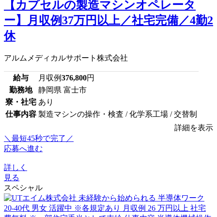
【カプセルの製造マシンオペレータ
ー】月収例37万円以上／社宅完備／4勤2
休
アルムメディカルサポート株式会社
給与
月収例
376,800
円
勤務地
静岡県 富士市
寮・社宅
あり
仕事内容
製造マシンの操作・検査 / 化学系工場 / 交替制
詳細を表示
＼最短45秒で完了／
応募へ進む
詳しく
見る
スペシャル