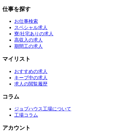
仕事を探す
お仕事検索
スペシャル求人
寮/社宅ありの求人
高収入の求人
期間工の求人
マイリスト
おすすめの求人
キープ中の求人
求人の閲覧履歴
コラム
ジョブハウス工場について
工場コラム
アカウント