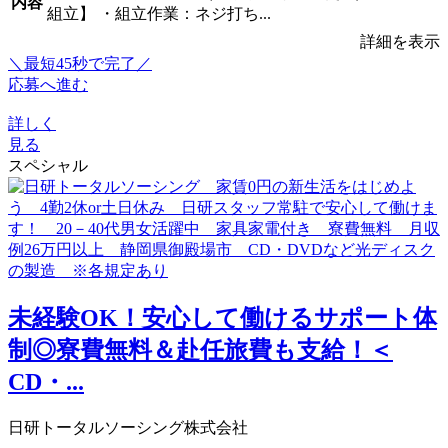
内容
組立】 ・組立作業：ネジ打ち...
詳細を表示
＼最短45秒で完了／
応募へ進む
詳しく
見る
スペシャル
未経験OK！安心して働けるサポート体
制◎寮費無料＆赴任旅費も支給！＜
CD・...
日研トータルソーシング株式会社