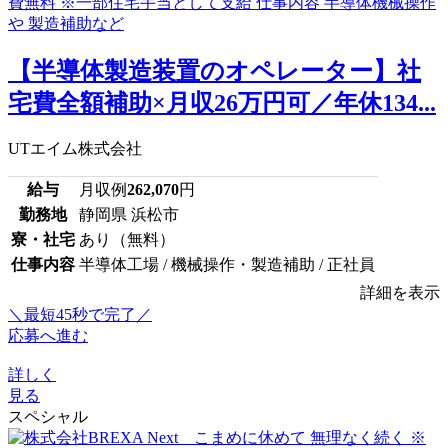
【半導体製造装置のオペレーター】社
宅費全額補助×月収26万円可／年休134...
UTエイム株式会社
給与
月収例
262,070
円
勤務地
静岡県 浜松市
寮・社宅
あり（無料）
仕事内容
半導体工場 / 機械操作・製造補助 / 正社員
詳細を表示
＼最短45秒で完了／
応募へ進む
詳しく
見る
スペシャル