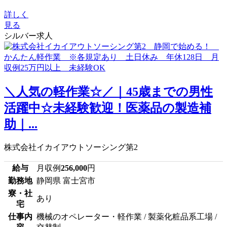
詳しく
見る
シルバー求人
＼人気の軽作業☆／｜45歳までの男性
活躍中☆未経験歓迎！医薬品の製造補
助｜...
株式会社イカイアウトソーシング第2
給与
月収例
256,000
円
勤務地
静岡県 富士宮市
寮・社
あり
宅
仕事内
機械のオペレーター・軽作業 / 製薬化粧品系工場 /