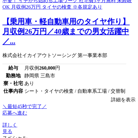
【乗用車・軽自動車用のタイヤ作り】
月収例26万円／40歳までの男女活躍中
／...
株式会社イカイアウトソーシング 第一事業本部
給与
月収例
260,000
円
勤務地
静岡県 三島市
寮・社宅
あり
仕事内容
シート・タイヤの検査 / 自動車系工場 / 交替制
詳細を表示
＼最短45秒で完了／
応募へ進む
詳しく
見る
スペシャル