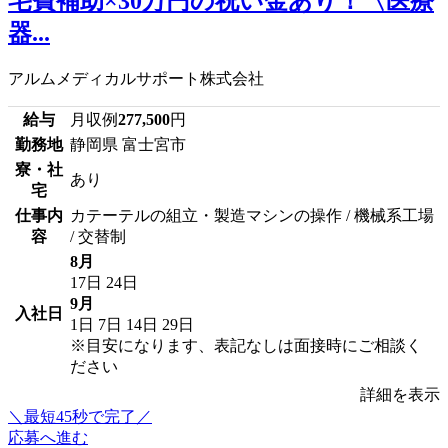
宅費補助×30万円の祝い金あり！〈医療
器...
アルムメディカルサポート株式会社
給与
月収例
277,500
円
勤務地
静岡県 富士宮市
寮・社
あり
宅
仕事内
カテーテルの組立・製造マシンの操作 / 機械系工場
容
/ 交替制
8月
17日
24日
9月
入社日
1日
7日
14日
29日
※目安になります、表記なしは面接時にご相談く
ださい
詳細を表示
＼最短45秒で完了／
応募へ進む