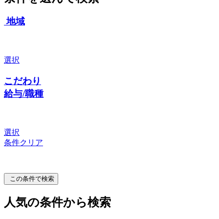
地域
選択
こだわり
給与/職種
選択
条件クリア
この条件で検索
人気の条件から検索