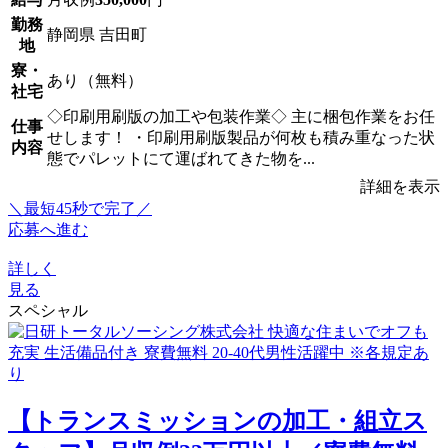
勤務
静岡県 吉田町
地
寮・
あり（無料）
社宅
◇印刷用刷版の加工や包装作業◇ 主に梱包作業をお任
仕事
せします！ ・印刷用刷版製品が何枚も積み重なった状
内容
態でパレットにて運ばれてきた物を...
詳細を表示
＼最短45秒で完了／
応募へ進む
詳しく
見る
スペシャル
【トランスミッションの加工・組立ス