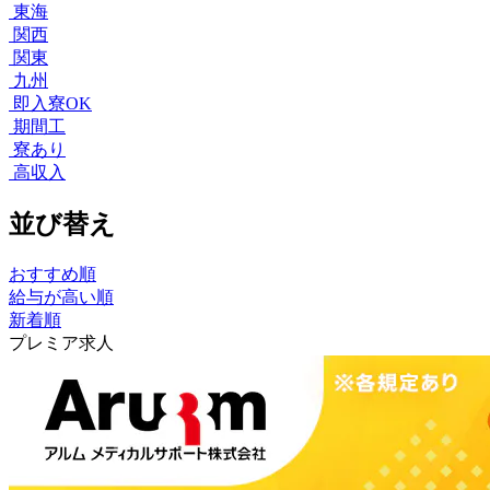
東海
関西
関東
九州
即入寮OK
期間工
寮あり
高収入
並び替え
おすすめ順
給与が高い順
新着順
プレミア求人