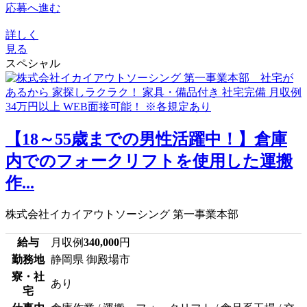
応募へ進む
詳しく
見る
スペシャル
【18～55歳までの男性活躍中！】倉庫
内でのフォークリフトを使用した運搬
作...
株式会社イカイアウトソーシング 第一事業本部
給与
月収例
340,000
円
勤務地
静岡県 御殿場市
寮・社
あり
宅