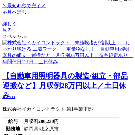
＼最短45秒で完了／
応募へ進む
詳しく
見る
スペシャル
【自動車用照明器具の製造/組立・部品
運搬など】月収例28万円以上／土日休
み...
株式会社イカイコントラクト 第1事業本部
給与
月収例
280,230
円
勤務地
静岡県 牧之原市