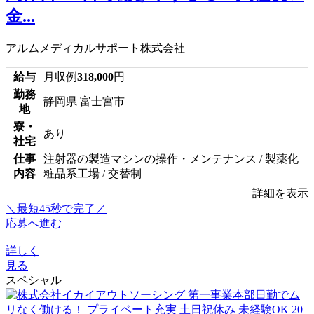
金...
アルムメディカルサポート株式会社
給与
月収例
318,000
円
勤務
静岡県 富士宮市
地
寮・
あり
社宅
仕事
注射器の製造マシンの操作・メンテナンス / 製薬化
内容
粧品系工場 / 交替制
詳細を表示
＼最短45秒で完了／
応募へ進む
詳しく
見る
スペシャル