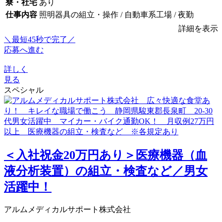
寮・社宅
あり
仕事内容
照明器具の組立・操作 / 自動車系工場 / 夜勤
詳細を表示
＼最短45秒で完了／
応募へ進む
詳しく
見る
スペシャル
＜入社祝金20万円あり＞医療機器（血
液分析装置）の組立・検査など／男女
活躍中！
アルムメディカルサポート株式会社