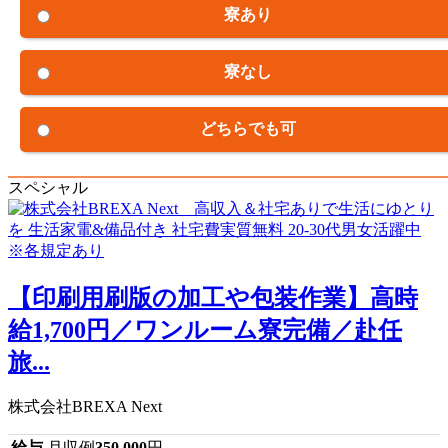
寮あり
寮なし
どちらでも可
スペシャル
【印刷用刷版の加工や包装作業】高時
給1,700円／ワンルーム寮完備／赴任
旅...
株式会社BREXA Next
給与
月収例
350,000
円