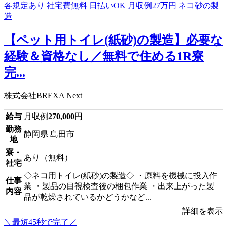
【ペット用トイレ(紙砂)の製造】必要な
経験＆資格なし／無料で住める1R寮
完...
株式会社BREXA Next
給与
月収例
270,000
円
勤務
静岡県 島田市
地
寮・
あり（無料）
社宅
◇ネコ用トイレ(紙砂)の製造◇ ・原料を機械に投入作
仕事
業 ・製品の目視検査後の梱包作業 ・出来上がった製
内容
品が乾燥されているかどうかなど...
詳細を表示
＼最短45秒で完了／