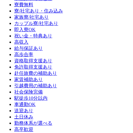
寮費無料
寮/社宅あり・住み込み
家族寮/社宅あり
カップル寮/社宅あり
即入寮OK
祝い金・特典あり
高収入
給与保証あり
高歩合率
資格取得支援あり
免許取得支援あり
赴任旅費の補助あり
家賃補助あり
引越費用の補助あり
社会保険完備
駅徒歩10分以内
車通勤OK
送迎あり
土日休み
勤務体系が選べる
高卒歓迎