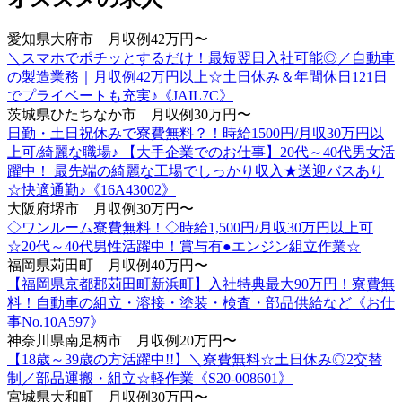
愛知県大府市 月収例42万円〜
＼スマホでポチッとするだけ！最短翌日入社可能◎／自動車
の製造業務｜月収例42万円以上☆土日休み＆年間休日121日
でプライベートも充実♪《JAIL7C》
茨城県ひたちなか市 月収例30万円〜
日勤・土日祝休みで寮費無料？！時給1500円/月収30万円以
上可/綺麗な職場♪ 【大手企業でのお仕事】20代～40代男女活
躍中！ 最先端の綺麗な工場でしっかり収入★送迎バスあり
☆快適通勤♪《16A43002》
大阪府堺市 月収例30万円〜
◇ワンルーム寮費無料！◇時給1,500円/月収30万円以上可
☆20代～40代男性活躍中！賞与有●エンジン組立作業☆
福岡県苅田町 月収例40万円〜
【福岡県京都郡苅田町新浜町】入社特典最大90万円！寮費無
料！自動車の組立・溶接・塗装・検査・部品供給など《お仕
事No.10A597》
神奈川県南足柄市 月収例20万円〜
【18歳～39歳の方活躍中!!】＼寮費無料☆土日休み◎2交替
制／部品運搬・組立☆軽作業《S20-008601》
宮城県大和町 月収例30万円〜