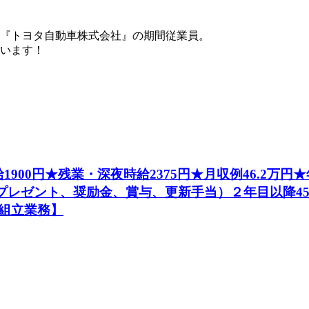
『トヨタ自動車株式会社』の期間従業員。
ています！
1900円★残業・深夜時給2375円★月収例46.2万
社プレゼント、奨励金、賞与、更新手当）２年目以降4
組立業務】