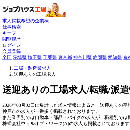
求人掲載希望の企業様
仕事検索
キープ
閲覧履歴
ログイン
会員登録
全国
茨城県
埼玉県
千葉県
東京都
神奈川県
静岡県
愛知県
京
工場・製造業求人
送迎ありの工場求人
送迎ありの工場求人/転職/派
2026年08月02日に集計した求人情報によると、送迎ありの平均
神戸市の求人が一番多く掲載されております。
また業界別では自動車・部品・バイクの求人が、職種別では
株式会社ウィルオブ・ワーク(A)の求人も掲載されておりま