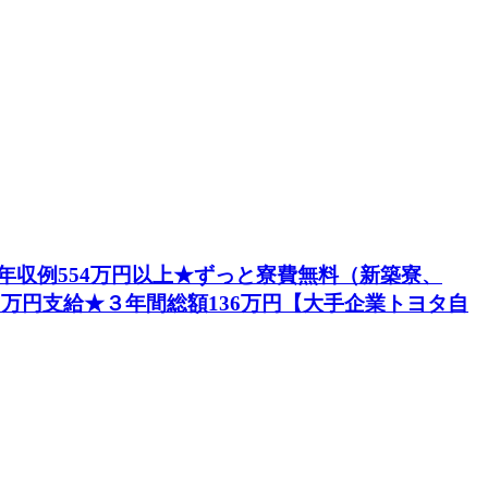
円★年収例554万円以上★ずっと寮費無料（新築寮、
5万円支給★３年間総額136万円【大手企業トヨタ自