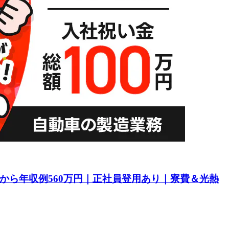
目から年収例560万円｜正社員登用あり｜寮費＆光熱