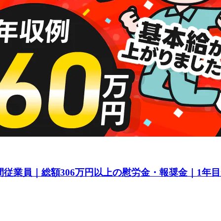
間従業員｜総額306万円以上の慰労金・報奨金｜1年