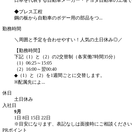
日本を代表する自動車メーカー・トヨタ自動車の工場で
◆プレス工程
鋼の板から自動車のボデー用の部品をつ...
勤務時間
＼周囲と予定を合わせやすい！人気の土日休み◎／
【勤務時間】
下記（1）と（2）の2交替制（各実働7時間35分）
（1）06:25～15:05
（2）16:00～翌00:40
◆（1）と（2）を1週間ごとに交替します。
※配属先によ...
休日
土日休み
入社日
9月
1日
8日
15日
22日
※目安になります、表記なしは面接時にご相談ください
PRポイント