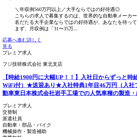
＼年収例560万円以上／大手ならではの好待遇◎
こちらの求人で募集するのは、世界的な自動車メーカー
名だたる大手企業ならではの好待遇が、あなたを待っ
まず、月収例は「31〜35万...
応募へ進む
詳しく
見る
プレミア求人
フジ技研株式会社 東北支店
【時給1900円に大幅UP！！】入社日からずっと時給
WiFi付）★送迎あり★入社特典1年目46万円（入
動車東日本株式会社岩手工場での人気車種の製造・
プレミア求人
交替制
派遣社員
自動車・部品・バイク
機械操作・製造補助