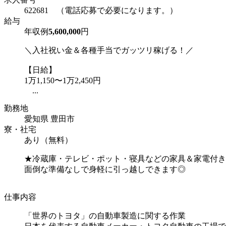
622681 （電話応募で必要になります。）
給与
年収例
5,600,000
円
＼入社祝い金＆各種手当でガッツリ稼げる！／
【日給】
1万1,150〜1万2,450円
...
勤務地
愛知県 豊田市
寮・社宅
あり（無料）
★冷蔵庫・テレビ・ポット・寝具などの家具＆家電付き
面倒な準備なしで身軽に引っ越しできます◎
仕事内容
「世界のトヨタ」の自動車製造に関する作業