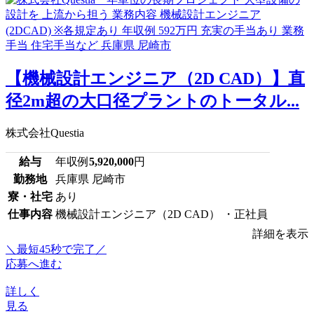
【機械設計エンジニア（2D CAD）】直
径2m超の大口径プラントのトータル...
株式会社Questia
給与
年収例
5,920,000
円
勤務地
兵庫県 尼崎市
寮・社宅
あり
仕事内容
機械設計エンジニア（2D CAD） ・正社員
詳細を表示
＼最短45秒で完了／
応募へ進む
詳しく
見る