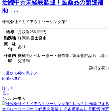
活躍中☆未経験歓迎！医薬品の製造補
助｜...
株式会社イカイアウトソーシング第2
給与
月収例
256,000
円
勤務地
静岡県 富士宮市
寮・社
あり
宅
仕事内
機械のオペレーター・軽作業 / 製薬化粧品系工場 /
容
交替制
詳細を表示
＼最短45秒で完了／
応募へ進む
詳しく
見る
シルバー求人