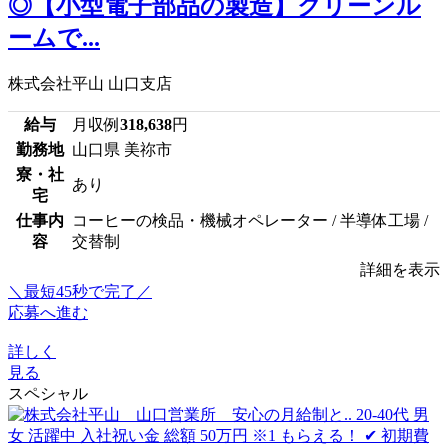
◎【小型電子部品の製造】クリーンル
ームで...
株式会社平山 山口支店
給与
月収例
318,638
円
勤務地
山口県 美祢市
寮・社
あり
宅
仕事内
コーヒーの検品・機械オペレーター / 半導体工場 /
容
交替制
詳細を表示
＼最短45秒で完了／
応募へ進む
詳しく
見る
スペシャル