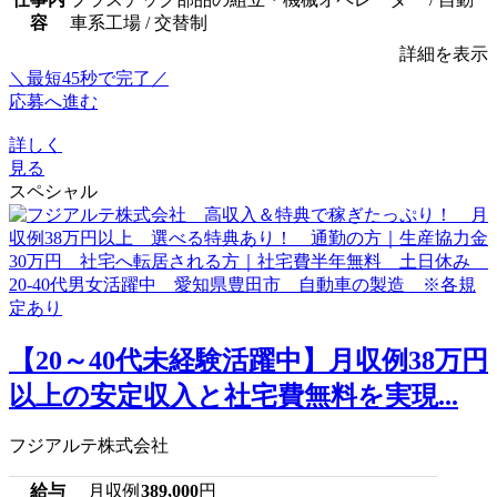
容
車系工場 / 交替制
詳細を表示
＼最短45秒で完了／
応募へ進む
詳しく
見る
スペシャル
【20～40代未経験活躍中】月収例38万円
以上の安定収入と社宅費無料を実現...
フジアルテ株式会社
給与
月収例
389,000
円