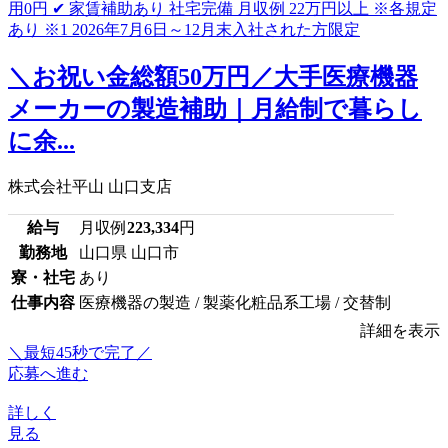
＼お祝い金総額50万円／大手医療機器
メーカーの製造補助｜月給制で暮らし
に余...
株式会社平山 山口支店
給与
月収例
223,334
円
勤務地
山口県 山口市
寮・社宅
あり
仕事内容
医療機器の製造 / 製薬化粧品系工場 / 交替制
詳細を表示
＼最短45秒で完了／
応募へ進む
詳しく
見る