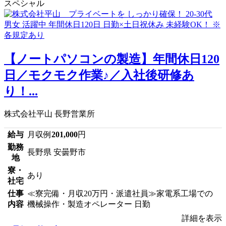
スペシャル
【ノートパソコンの製造】年間休日120
日／モクモク作業♪／入社後研修あ
り！...
株式会社平山 長野営業所
給与
月収例
201,000
円
勤務
長野県 安曇野市
地
寮・
あり
社宅
仕事
≪寮完備・月収20万円・派遣社員≫家電系工場での
内容
機械操作・製造オペレーター 日勤
詳細を表示