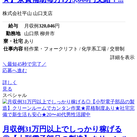
株式会社平山 山口支店
給与
月収例
320,046
円
勤務地
山口県 柳井市
寮・社宅
あり
仕事内容
軽作業・フォークリフト / 化学系工場 / 交替制
詳細を表示
＼最短45秒で完了／
応募へ進む
詳しく
見る
スペシャル
月収例31万円以上でしっかり稼げる