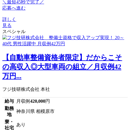
＼最短45秒で完了／
応募へ進む
詳しく
見る
スペシャル
【自動車整備資格者限定】だからこそ
の高収入◎大型車両の組立／月収例42
万円...
フジ技研株式会社 本社
給与
月収例
420,000
円
勤務
神奈川県 相模原市
地
寮・
あり
社宅