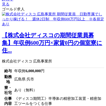
見る
ゴールド求人
【株式会社ディスコの期間従業員募
集】年収例600万円×家賃0円の個室寮に
住...
株式会社ディスコ 広島事業所
給与
年収例
6,000,000
円
勤務
広島県 呉市
地
寮・
あり（無料）
社宅
仕事
《ディスコ期間工》半導体の精密加工装置・精密加
内容
工ツールをつくる仕事