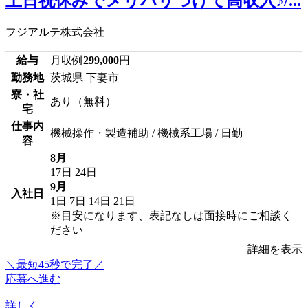
土日祝休みでメリハリつけて高収入♪/...
フジアルテ株式会社
給与
月収例
299,000
円
勤務地
茨城県 下妻市
寮・社
あり（無料）
宅
仕事内
機械操作・製造補助 / 機械系工場 / 日勤
容
8月
17日
24日
9月
入社日
1日
7日
14日
21日
※目安になります、表記なしは面接時にご相談く
ださい
詳細を表示
＼最短45秒で完了／
応募へ進む
詳しく