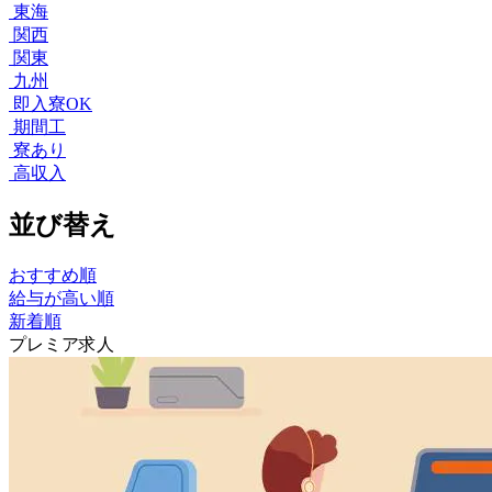
東海
関西
関東
九州
即入寮OK
期間工
寮あり
高収入
並び替え
おすすめ順
給与が高い順
新着順
プレミア求人