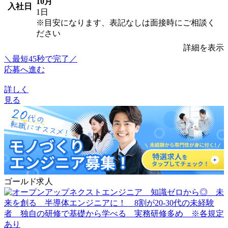
10月
入社日
1日
※目安になります、表記なしは面接時にご相談く
ださい
詳細を表示
＼最短45秒で完了／
応募へ進む
詳しく
見る
ゴールド求人