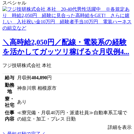
スペシャル
＼高時給2,050円／配線・電装系の経験
を活かしてガッツリ稼げる☆月収例4...
フジ技研株式会社 本社
給与
月収例
404,890
円
勤務
神奈川県 相模原市
地
寮・
あり
社宅
仕事
≪寮完備・月収40万円・派遣社員≫自動車系工場で
内容
の組立・加工・プレス 日勤
詳細を表示
＼最短45秒で完了／