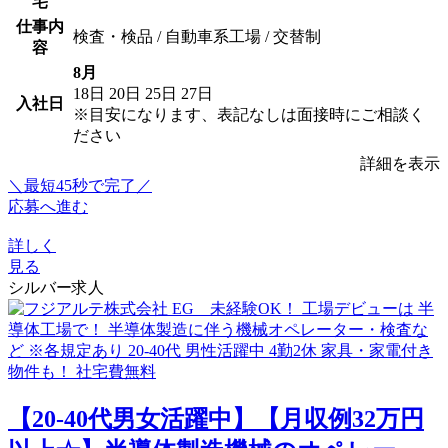
宅
仕事内
検査・検品 / 自動車系工場 / 交替制
容
8月
18日
20日
25日
27日
入社日
※目安になります、表記なしは面接時にご相談く
ださい
詳細を表示
＼最短45秒で完了／
応募へ進む
詳しく
見る
シルバー求人
【20-40代男女活躍中】【月収例32万円