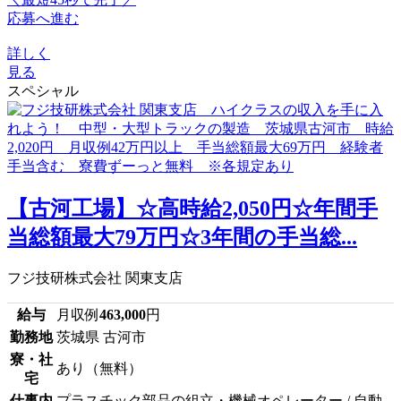
応募へ進む
詳しく
見る
スペシャル
【古河工場】☆高時給2,050円☆年間手
当総額最大79万円☆3年間の手当総...
フジ技研株式会社 関東支店
給与
月収例
463,000
円
勤務地
茨城県 古河市
寮・社
あり（無料）
宅
仕事内
プラスチック部品の組立・機械オペレーター / 自動