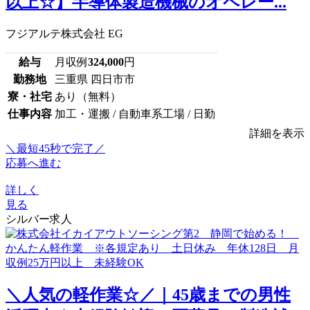
以上☆】半導体製造機械のオペレー...
フジアルテ株式会社 EG
給与
月収例
324,000
円
勤務地
三重県 四日市市
寮・社宅
あり（無料）
仕事内容
加工・運搬 / 自動車系工場 / 日勤
詳細を表示
＼最短45秒で完了／
応募へ進む
詳しく
見る
シルバー求人
＼人気の軽作業☆／｜45歳までの男性