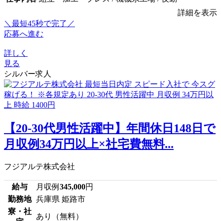
詳細を表示
＼最短45秒で完了／
応募へ進む
詳しく
見る
シルバー求人
【20-30代男性活躍中】年間休日148日で
月収例34万円以上×社宅費無料...
フジアルテ株式会社
給与
月収例
345,000
円
勤務地
兵庫県 姫路市
寮・社
あり（無料）