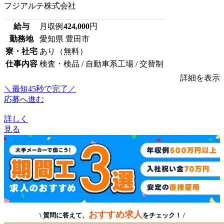
フジアルテ株式会社
給与
月収例
424,000
円
勤務地
愛知県 豊田市
寮・社宅
あり（無料）
仕事内容
検査・検品 / 自動車系工場 / 交替制
詳細を表示
＼最短45秒で完了／
応募へ進む
詳しく
見る
おすすめ求人
\ 質問に答えて、
をチェック！ /