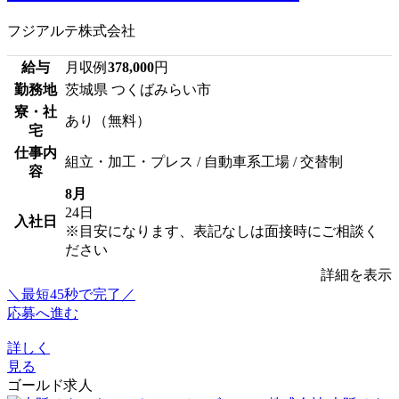
フジアルテ株式会社
給与
月収例
378,000
円
勤務地
茨城県 つくばみらい市
寮・社
あり（無料）
宅
仕事内
組立・加工・プレス / 自動車系工場 / 交替制
容
8月
24日
入社日
※目安になります、表記なしは面接時にご相談く
ださい
詳細を表示
＼最短45秒で完了／
応募へ進む
詳しく
見る
ゴールド求人