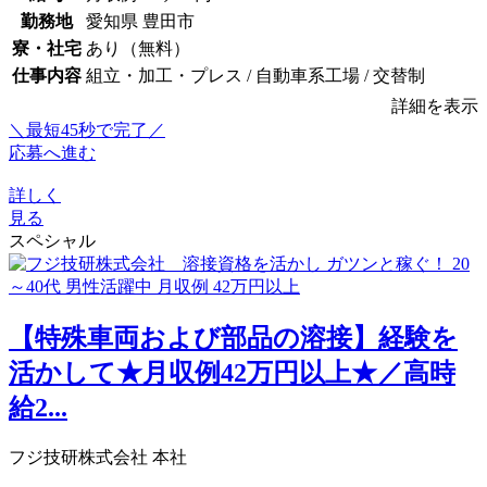
勤務地
愛知県 豊田市
寮・社宅
あり（無料）
仕事内容
組立・加工・プレス / 自動車系工場 / 交替制
詳細を表示
＼最短45秒で完了／
応募へ進む
詳しく
見る
スペシャル
【特殊車両および部品の溶接】経験を
活かして★月収例42万円以上★／高時
給2...
フジ技研株式会社 本社