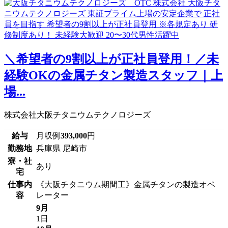
＼希望者の9割以上が正社員登用！／未
経験OKの金属チタン製造スタッフ｜上
場...
株式会社大阪チタニウムテクノロジーズ
給与
月収例
393,000
円
勤務地
兵庫県 尼崎市
寮・社
あり
宅
仕事内
《大阪チタニウム期間工》金属チタンの製造オペ
容
レーター
9月
1日