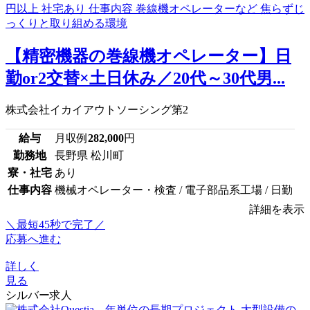
【精密機器の巻線機オペレーター】日
勤or2交替×土日休み／20代～30代男...
株式会社イカイアウトソーシング第2
給与
月収例
282,000
円
勤務地
長野県 松川町
寮・社宅
あり
仕事内容
機械オペレーター・検査 / 電子部品系工場 / 日勤
詳細を表示
＼最短45秒で完了／
応募へ進む
詳しく
見る
シルバー求人