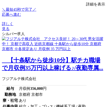
詳細を表示
＼最短45秒で完了／
応募へ進む
詳しく
見る
シルバー求人
【十条駅から徒歩10分】駅チカ職場
で月収例35万円以上稼げる♪/夜勤専属...
フジアルテ株式会社
給与
月収例
356,000
円
勤務地
京都府 京都市
寮・社宅
あり
仕事内容
組立・加工・プレス / 機械系工場 / 夜勤