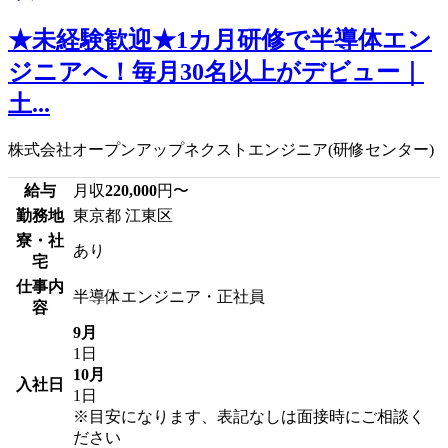
★未経験歓迎★1カ月研修で半導体エン
ジニアへ！毎月30名以上がデビュー｜
土...
株式会社オープンアップネクストエンジニア(研修センター)
給与
月収
220,000
円〜
勤務地
東京都 江東区
寮・社
あり
宅
仕事内
半導体エンジニア・正社員
容
9月
1日
10月
入社日
1日
※目安になります、表記なしは面接時にご相談く
ださい