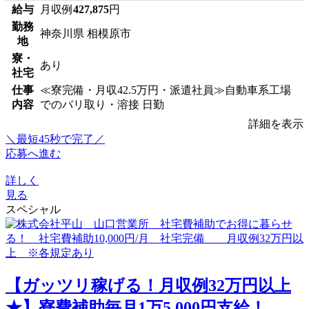
給与
月収例
427,875
円
勤務
神奈川県 相模原市
地
寮・
あり
社宅
仕事
≪寮完備・月収42.5万円・派遣社員≫自動車系工場
内容
でのバリ取り・溶接 日勤
詳細を表示
＼最短45秒で完了／
応募へ進む
詳しく
見る
スペシャル
【ガッツリ稼げる！月収例32万円以上
★】寮費補助毎月1万5,000円支給！...