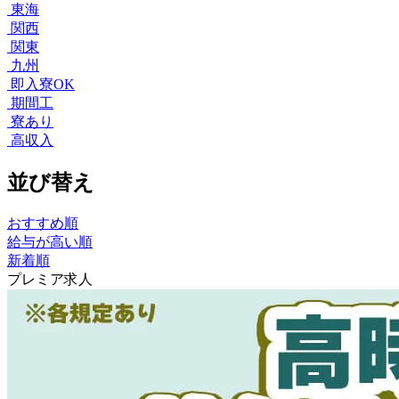
東海
関西
関東
九州
即入寮OK
期間工
寮あり
高収入
並び替え
おすすめ順
給与が高い順
新着順
プレミア求人