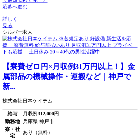
＼最短45秒で完了／
応募へ進む
詳しく
見る
シルバー求人
【寮費ゼロ円×月収例31万円以上！】金
属部品の機械操作・運搬など｜神戸で
新...
株式会社日本ケイテム
給与
月収例
312,000
円
勤務地
兵庫県 神戸市
寮・社
あり（無料）
宅