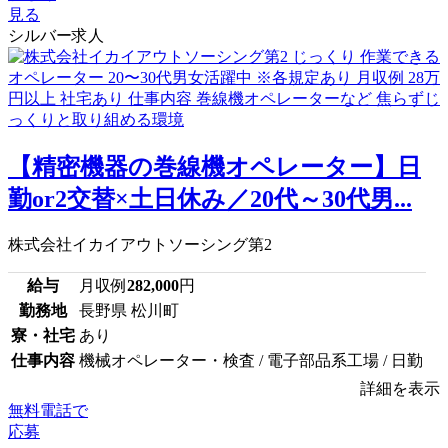
見る
シルバー求人
【精密機器の巻線機オペレーター】日
勤or2交替×土日休み／20代～30代男...
株式会社イカイアウトソーシング第2
給与
月収例
282,000
円
勤務地
長野県 松川町
寮・社宅
あり
仕事内容
機械オペレーター・検査 / 電子部品系工場 / 日勤
詳細を表示
無料電話で
応募