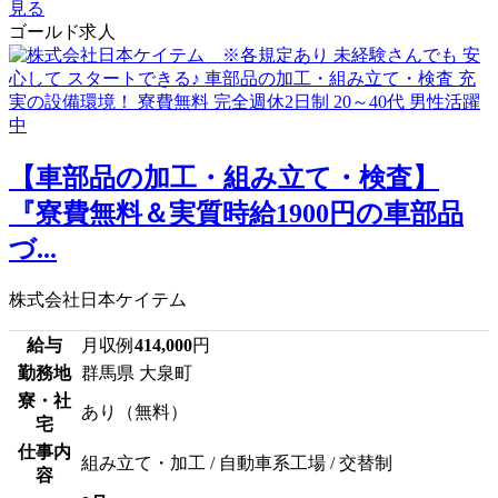
見る
ゴールド求人
【車部品の加工・組み立て・検査】
『寮費無料＆実質時給1900円の車部品
づ...
株式会社日本ケイテム
給与
月収例
414,000
円
勤務地
群馬県 大泉町
寮・社
あり（無料）
宅
仕事内
組み立て・加工 / 自動車系工場 / 交替制
容