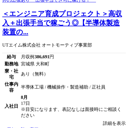
＜エンジニア育成プロジェクト＞高収
入＋出張手当で稼ごう◎【半導体製造
装置の...
UTエイム株式会社 オートモーティブ事業部
給与
月収例
386,691
円
勤務地
宮城県 大和町
寮・社
あり（無料）
宅
仕事内
半導体工場 / 機械操作・製造補助 / 正社員
容
8月
17日
入社日
※目安になります、表記なしは面接時にご相談く
ださい
詳細を表示