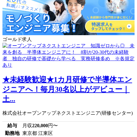
ゴールド求人
★未経験歓迎★1カ月研修で半導体エン
ジニアへ！毎月30名以上がデビュー｜
土...
株式会社オープンアップネクストエンジニア(研修センター)
給与
月収
220,000
円〜
勤務地
東京都 江東区