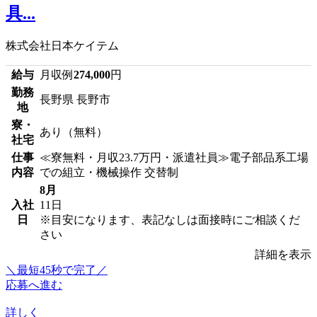
具...
株式会社日本ケイテム
給与
月収例
274,000
円
勤務
長野県 長野市
地
寮・
あり（無料）
社宅
仕事
≪寮無料・月収23.7万円・派遣社員≫電子部品系工場
内容
での組立・機械操作 交替制
8月
入社
11日
日
※目安になります、表記なしは面接時にご相談くだ
さい
詳細を表示
＼最短45秒で完了／
応募へ進む
詳しく