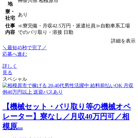
神奈川県 相模原市
地
寮・
あり
社宅
仕事
≪寮完備・月収42.5万円・派遣社員≫自動車系工場
内容
でのバリ取り・溶接 日勤
詳細を表示
＼最短45秒で完了／
応募へ進む
詳しく
見る
スペシャル
【機械セット・バリ取り等の機械オペ
レーター】寮なし／月収40万円可／相
模原...