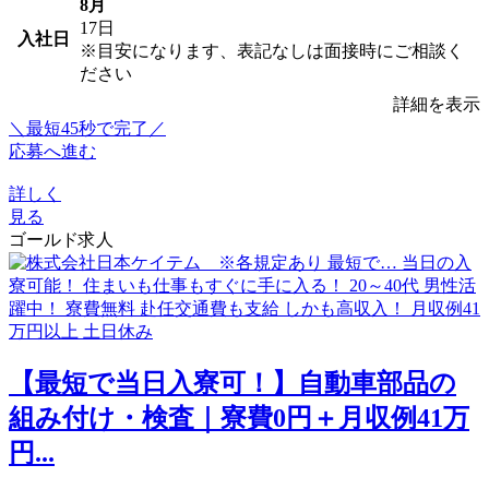
8月
17日
入社日
※目安になります、表記なしは面接時にご相談く
ださい
詳細を表示
＼最短45秒で完了／
応募へ進む
詳しく
見る
ゴールド求人
【最短で当日入寮可！】自動車部品の
組み付け・検査｜寮費0円＋月収例41万
円...