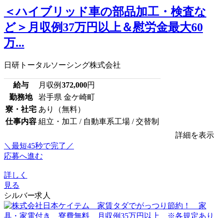
＜ハイブリッド車の部品加工・検査な
ど＞月収例37万円以上＆慰労金最大60
万...
日研トータルソーシング株式会社
給与
月収例
372,000
円
勤務地
岩手県 金ケ崎町
寮・社宅
あり（無料）
仕事内容
組立・加工 / 自動車系工場 / 交替制
詳細を表示
＼最短45秒で完了／
応募へ進む
詳しく
見る
シルバー求人