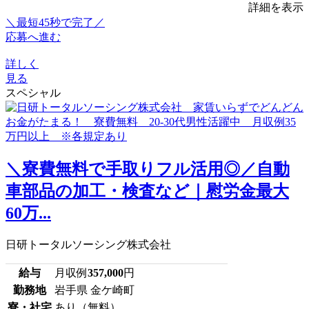
詳細を表示
＼最短45秒で完了／
応募へ進む
詳しく
見る
スペシャル
＼寮費無料で手取りフル活用◎／自動
車部品の加工・検査など｜慰労金最大
60万...
日研トータルソーシング株式会社
給与
月収例
357,000
円
勤務地
岩手県 金ケ崎町
寮・社宅
あり（無料）