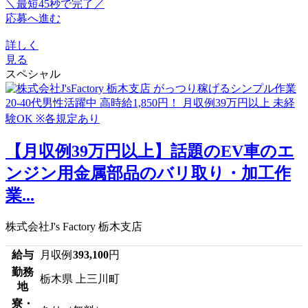
＼最短45秒で完了／
応募へ進む
詳しく
見る
スペシャル
【月収例39万円以上】話題のEV車のエ
ンジン用金属部品のバリ取り・加工作
業...
株式会社J's Factory 栃木支店
給与
月収例
393,100
円
勤務
栃木県 上三川町
地
寮・