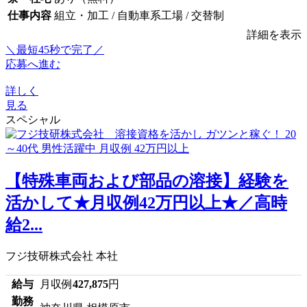
仕事内容
組立・加工 / 自動車系工場 / 交替制
詳細を表示
＼最短45秒で完了／
応募へ進む
詳しく
見る
スペシャル
【特殊車両および部品の溶接】経験を
活かして★月収例42万円以上★／高時
給2...
フジ技研株式会社 本社
給与
月収例
427,875
円
勤務