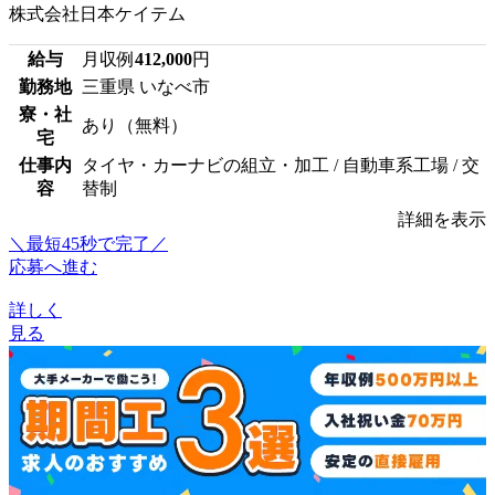
株式会社日本ケイテム
給与
月収例
412,000
円
勤務地
三重県 いなべ市
寮・社
あり（無料）
宅
仕事内
タイヤ・カーナビの組立・加工 / 自動車系工場 / 交
容
替制
詳細を表示
＼最短45秒で完了／
応募へ進む
詳しく
見る