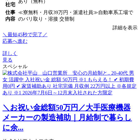
あり（無料）
社宅
仕事
≪寮無料・月収39万円・派遣社員≫自動車系工場で
内容
のバリ取り・溶接 交替制
詳細を表示
＼最短45秒で完了／
応募へ進む
詳しく
見る
スペシャル
＼お祝い金総額50万円／大手医療機器
メーカーの製造補助｜月給制で暮らし
に余...