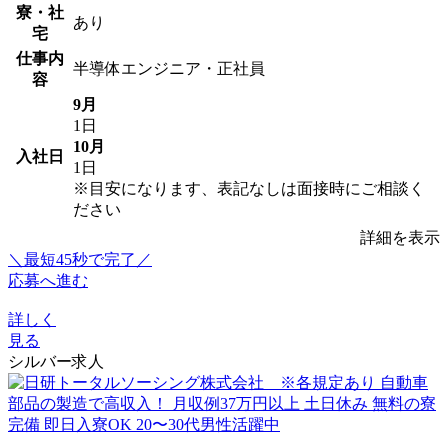
寮・社
あり
宅
仕事内
半導体エンジニア・正社員
容
9月
1日
10月
入社日
1日
※目安になります、表記なしは面接時にご相談く
ださい
詳細を表示
＼最短45秒で完了／
応募へ進む
詳しく
見る
シルバー求人