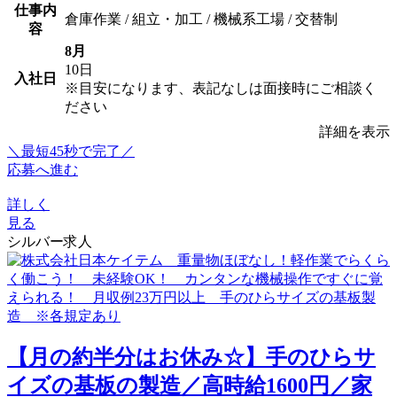
仕事内
倉庫作業 / 組立・加工 / 機械系工場 / 交替制
容
8月
10日
入社日
※目安になります、表記なしは面接時にご相談く
ださい
詳細を表示
＼最短45秒で完了／
応募へ進む
詳しく
見る
シルバー求人
【月の約半分はお休み☆】手のひらサ
イズの基板の製造／高時給1600円／家