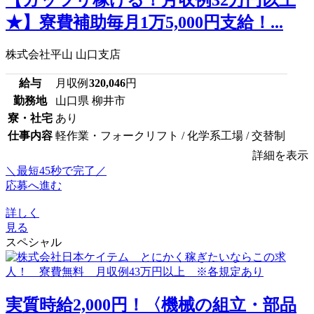
【ガッツリ稼げる！月収例32万円以上
★】寮費補助毎月1万5,000円支給！...
株式会社平山 山口支店
給与
月収例
320,046
円
勤務地
山口県 柳井市
寮・社宅
あり
仕事内容
軽作業・フォークリフト / 化学系工場 / 交替制
詳細を表示
＼最短45秒で完了／
応募へ進む
詳しく
見る
スペシャル
実質時給2,000円！〈機械の組立・部品