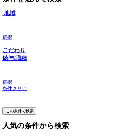
地域
選択
こだわり
給与/職種
選択
条件クリア
この条件で検索
人気の条件から検索