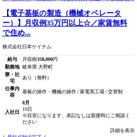
【電子基板の製造（機械オペレータ
ー）】月収例35万円以上☆／家賃無料
で住め...
株式会社日本ケイテム
給与
月収例
358,000
円
勤務地
岐阜県 大野町
寮・社
あり（無料）
宅
仕事内
基板の操作・機械の操作 / 家電系工場 / 交替制
容
8月
10日
入社日
※目安になります、表記なしは面接時にご相談く
ださい
詳細を表示