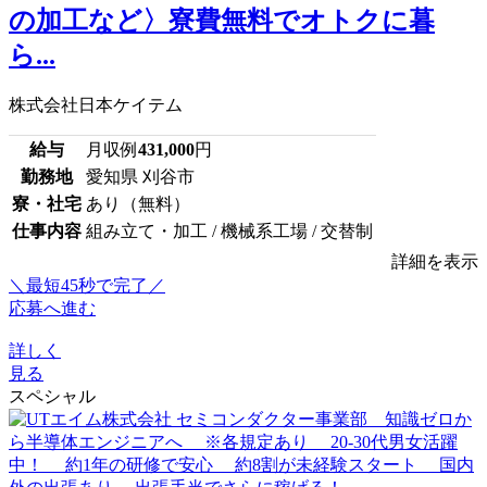
の加工など〉寮費無料でオトクに暮
ら...
株式会社日本ケイテム
給与
月収例
431,000
円
勤務地
愛知県 刈谷市
寮・社宅
あり（無料）
仕事内容
組み立て・加工 / 機械系工場 / 交替制
詳細を表示
＼最短45秒で完了／
応募へ進む
詳しく
見る
スペシャル