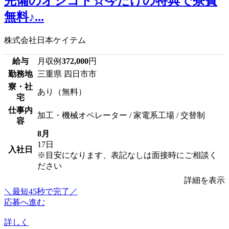
完備のオシゴト☆今だけの特典で寮費
無料♪...
株式会社日本ケイテム
給与
月収例
372,000
円
勤務地
三重県 四日市市
寮・社
あり（無料）
宅
仕事内
加工・機械オペレーター / 家電系工場 / 交替制
容
8月
17日
入社日
※目安になります、表記なしは面接時にご相談く
ださい
詳細を表示
＼最短45秒で完了／
応募へ進む
詳しく