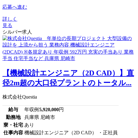
応募へ進む
詳しく
見る
シルバー求人
【機械設計エンジニア（2D CAD）】直
径2m超の大口径プラントのトータル...
株式会社Questia
給与
年収例
5,920,000
円
勤務地
兵庫県 尼崎市
寮・社宅
あり
仕事内容
機械設計エンジニア（2D CAD） ・正社員