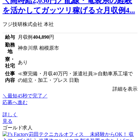
＼高時給2,050円／配線・電装系の経験
を活かしてガッツリ稼げる☆月収例4...
フジ技研株式会社 本社
給与
月収例
404,890
円
勤務
神奈川県 相模原市
地
寮・
あり
社宅
仕事
≪寮完備・月収40万円・派遣社員≫自動車系工場で
内容
の組立・加工・プレス 日勤
詳細を表示
＼最短45秒で完了／
応募へ進む
詳しく
見る
ゴールド求人