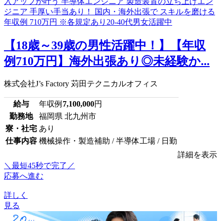
【18歳～39歳の男性活躍中！】【年収
例710万円】海外出張あり◎未経験か...
株式会社J’s Factory 苅田テクニカルオフィス
給与
年収例
7,100,000
円
勤務地
福岡県 北九州市
寮・社宅
あり
仕事内容
機械操作・製造補助 / 半導体工場 / 日勤
詳細を表示
＼最短45秒で完了／
応募へ進む
詳しく
見る