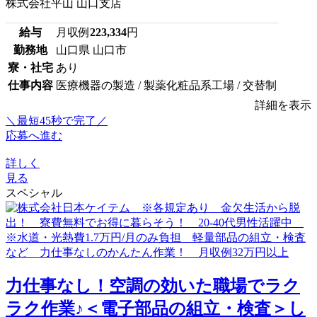
株式会社平山 山口支店
給与
月収例
223,334
円
勤務地
山口県 山口市
寮・社宅
あり
仕事内容
医療機器の製造 / 製薬化粧品系工場 / 交替制
詳細を表示
＼最短45秒で完了／
応募へ進む
詳しく
見る
スペシャル
力仕事なし！空調の効いた職場でラク
ラク作業♪＜電子部品の組立・検査＞し