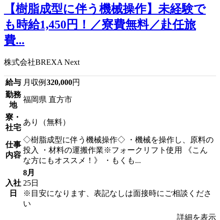
【樹脂成型に伴う機械操作】未経験で
も時給1,450円！／寮費無料／赴任旅
費...
株式会社BREXA Next
給与
月収例
320,000
円
勤務
福岡県 直方市
地
寮・
あり（無料）
社宅
◇樹脂成型に伴う機械操作◇ ・機械を操作し、原料の
仕事
投入 ・材料の運搬作業※フォークリフト使用 《こん
内容
な方にもオススメ！》 ・もくも...
8月
入社
25日
日
※目安になります、表記なしは面接時にご相談くださ
い
詳細を表示