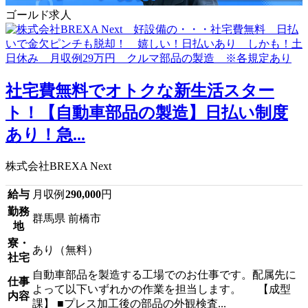
ゴールド求人
社宅費無料でオトクな新生活スター
ト！【自動車部品の製造】日払い制度
あり！急...
株式会社BREXA Next
給与
月収例
290,000
円
勤務
群馬県 前橋市
地
寮・
あり（無料）
社宅
自動車部品を製造する工場でのお仕事です。配属先に
仕事
よって以下いずれかの作業を担当します。 【成型
内容
課】 ■プレス加工後の部品の外観検査...