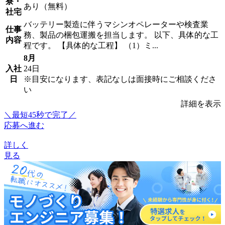
寮・
あり（無料）
社宅
バッテリー製造に伴うマシンオペレーターや検査業
仕事
務、製品の梱包運搬を担当します。 以下、具体的な工
内容
程です。 【具体的な工程】 （1）ミ...
8月
入社
24日
日
※目安になります、表記なしは面接時にご相談くださ
い
詳細を表示
＼最短45秒で完了／
応募へ進む
詳しく
見る