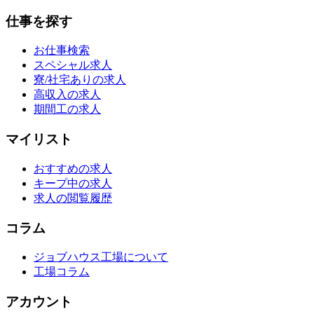
仕事を探す
お仕事検索
スペシャル求人
寮/社宅ありの求人
高収入の求人
期間工の求人
マイリスト
おすすめの求人
キープ中の求人
求人の閲覧履歴
コラム
ジョブハウス工場について
工場コラム
アカウント