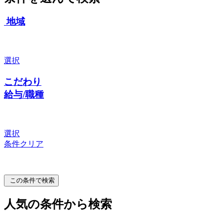
地域
選択
こだわり
給与/職種
選択
条件クリア
この条件で検索
人気の条件から検索