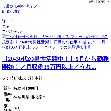
詳細を表示
＼最短45秒で完了／
応募へ進む
詳しく
見る
スペシャル
【20-30代の男性活躍中！】9月から勤務
開始！／月収例35万円以上／うれ...
フジ技研株式会社 本社
給与
時給例
1,900
円
勤務
神奈川県 相模原市
地
寮・
あり