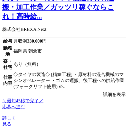
搬・加工作業／ガッツリ稼ぐならこ
れ！高時給...
株式会社BREXA Next
給与
月収例
330,000
円
勤務
福岡県 朝倉市
地
寮・
あり（無料）
社宅
◇タイヤの製造◇ [精練工程] ・原材料の混合機械のマ
仕事
シンオペレーター ・ゴムの運搬、後工程への供給作業
内容
(フォークリフト使用) ※...
詳細を表示
＼最短45秒で完了／
応募へ進む
詳しく
見る