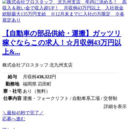
【自動車の部品供給・運搬】ガッツリ
稼ぐならこの求人！☆月収例43万円以
上&...
株式会社プロスタッフ 北九州支店
給与
月収例
438,322
円
勤務地
福岡県 苅田町
寮・社宅
あり（無料）
仕事内容
運搬・フォークリフト / 自動車系工場 / 交替制
詳細を表示
＼最短45秒で完了／
応募へ進む