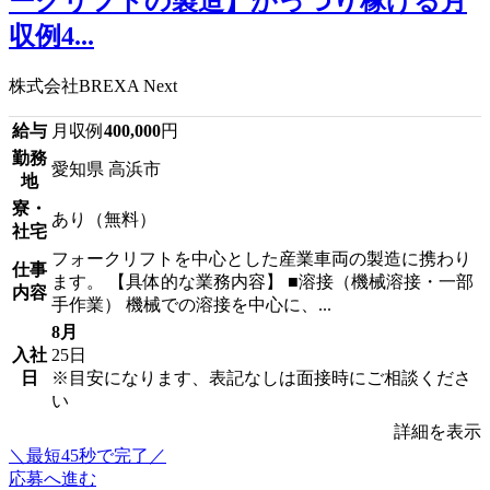
ークリフトの製造】がっつり稼げる月
収例4...
株式会社BREXA Next
給与
月収例
400,000
円
勤務
愛知県 高浜市
地
寮・
あり（無料）
社宅
フォークリフトを中心とした産業車両の製造に携わり
仕事
ます。 【具体的な業務内容】 ■溶接（機械溶接・一部
内容
手作業） 機械での溶接を中心に、...
8月
入社
25日
日
※目安になります、表記なしは面接時にご相談くださ
い
詳細を表示
＼最短45秒で完了／
応募へ進む