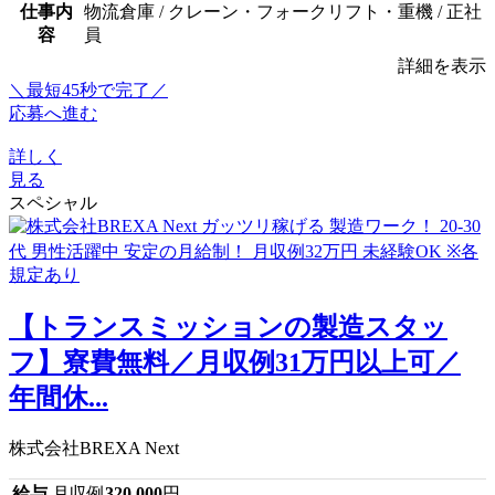
仕事内
物流倉庫 / クレーン・フォークリフト・重機 / 正社
容
員
詳細を表示
＼最短45秒で完了／
応募へ進む
詳しく
見る
スペシャル
【トランスミッションの製造スタッ
フ】寮費無料／月収例31万円以上可／
年間休...
株式会社BREXA Next
給与
月収例
320,000
円