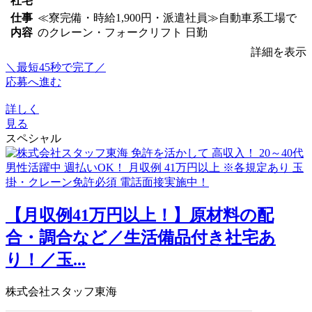
社宅
仕事
≪寮完備・時給1,900円・派遣社員≫自動車系工場で
内容
のクレーン・フォークリフト 日勤
詳細を表示
＼最短45秒で完了／
応募へ進む
詳しく
見る
スペシャル
【月収例41万円以上！】原材料の配
合・調合など／生活備品付き社宅あ
り！／玉...
株式会社スタッフ東海