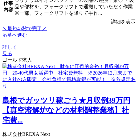
◇リチウムイオンバッテリーの製品の運搬作業◇ ・製
仕事
品や部材を、フォークリフトで運搬していただく作業
内容
※一部、フォークリフトを降りて手作...
詳細を表示
＼最短45秒で完了／
応募へ進む
詳しく
見る
ゴールド求人
島根でガッツリ稼ごう★月収例39万円
【真空溶解炉などの材料調整業務】社
宅費...
株式会社BREXA Next