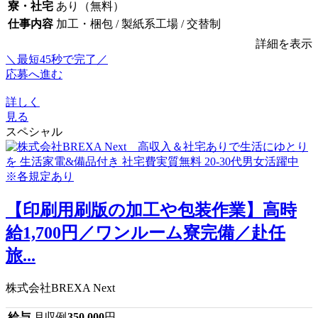
寮・社宅
あり（無料）
仕事内容
加工・梱包 / 製紙系工場 / 交替制
詳細を表示
＼最短45秒で完了／
応募へ進む
詳しく
見る
スペシャル
【印刷用刷版の加工や包装作業】高時
給1,700円／ワンルーム寮完備／赴任
旅...
株式会社BREXA Next
給与
月収例
350,000
円