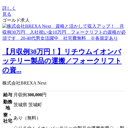
詳しく
見る
ゴールド求人
【月収例30万円！】リチウムイオンバ
ッテリー製品の運搬／フォークリフト
の資...
株式会社BREXA Next
給与
月収例
300,000
円
勤務
茨城県 茨城町
地
寮・
あり（無料）
社宅