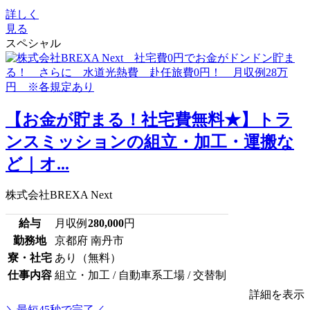
詳しく
見る
スペシャル
【お金が貯まる！社宅費無料★】トラ
ンスミッションの組立・加工・運搬な
ど｜オ...
株式会社BREXA Next
給与
月収例
280,000
円
勤務地
京都府 南丹市
寮・社宅
あり（無料）
仕事内容
組立・加工 / 自動車系工場 / 交替制
詳細を表示
＼最短45秒で完了／