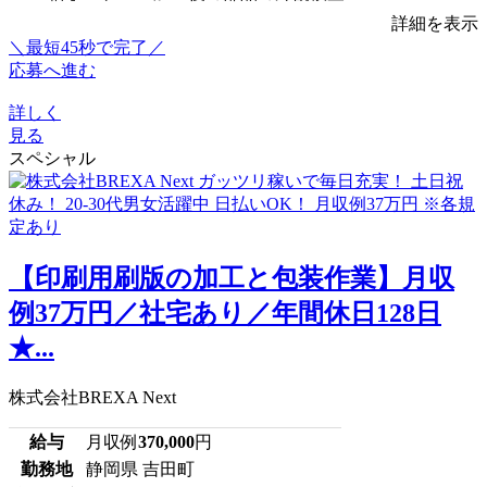
詳細を表示
＼最短45秒で完了／
応募へ進む
詳しく
見る
スペシャル
【印刷用刷版の加工と包装作業】月収
例37万円／社宅あり／年間休日128日
★...
株式会社BREXA Next
給与
月収例
370,000
円
勤務地
静岡県 吉田町