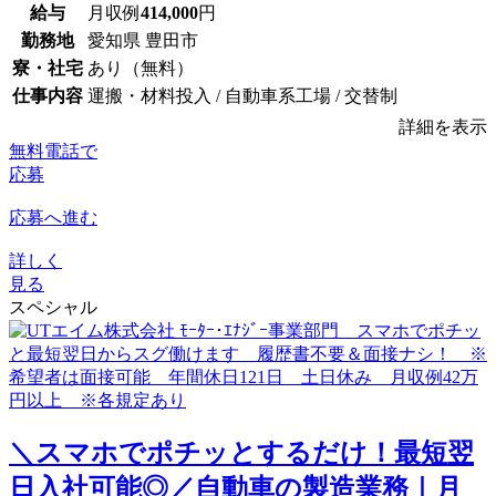
給与
月収例
414,000
円
勤務地
愛知県 豊田市
寮・社宅
あり（無料）
仕事内容
運搬・材料投入 / 自動車系工場 / 交替制
詳細を表示
無料電話で
応募
応募へ進む
詳しく
見る
スペシャル
＼スマホでポチッとするだけ！最短翌
日入社可能◎／自動車の製造業務｜月