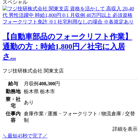
スペシャル
【自動車部品のフォークリフト作業】
通勤の方：時給1,800円／社宅に入居
さ...
フジ技研株式会社 関東支店
給与
月収例
408,300
円
勤務地
栃木県 栃木市
寮・社
あり
宅
仕事内
倉庫作業 / 運搬・フォークリフト / 物流倉庫 / 交替
容
制
詳細を表示
＼最短45秒で完了／