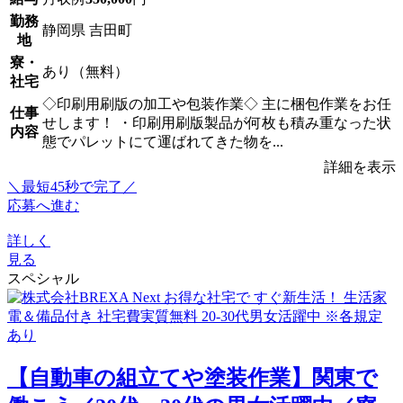
勤務
静岡県 吉田町
地
寮・
あり（無料）
社宅
◇印刷用刷版の加工や包装作業◇ 主に梱包作業をお任
仕事
せします！ ・印刷用刷版製品が何枚も積み重なった状
内容
態でパレットにて運ばれてきた物を...
詳細を表示
＼最短45秒で完了／
応募へ進む
詳しく
見る
スペシャル
【自動車の組立てや塗装作業】関東で