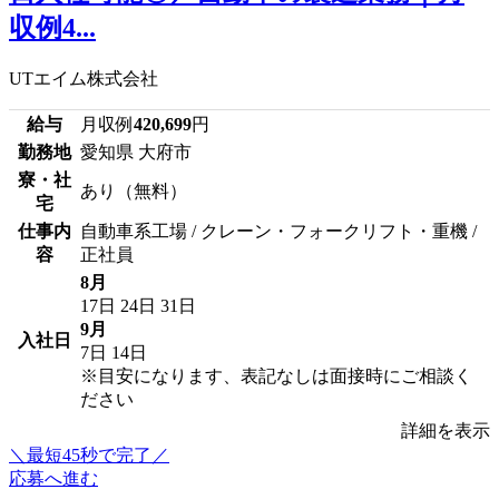
収例4...
UTエイム株式会社
給与
月収例
420,699
円
勤務地
愛知県 大府市
寮・社
あり（無料）
宅
仕事内
自動車系工場 / クレーン・フォークリフト・重機 /
容
正社員
8月
17日
24日
31日
9月
入社日
7日
14日
※目安になります、表記なしは面接時にご相談く
ださい
詳細を表示
＼最短45秒で完了／
応募へ進む