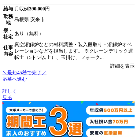
給与
月収例
390,000
円
勤務
島根県 安来市
地
寮・
あり（無料）
社宅
真空溶解炉などの材料調整・装入段取り・溶解炉オペ
仕事
レーションなどを担当します。 ※クレーンデリック運
内容
転士（5トン以上）、玉掛け、フォーク...
詳細を表示
＼最短45秒で完了／
応募へ進む
詳しく
見る