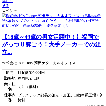
詳しく
見る
スペシャル
【18歳～49歳の男女活躍中！】福岡で
がっつり稼ごう！大手メーカーでの組
立...
株式会社J’s Factory 苅田テクニカルオフィス
給与
月収例
505,000
円
勤務地
福岡県 苅田町
寮・社
あり（無料）
宅
仕事内
プラスチック部品の組立・加工 / 自動車系工場 / 交
容
替制