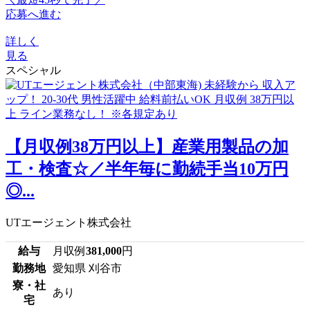
応募へ進む
詳しく
見る
スペシャル
【月収例38万円以上】産業用製品の加
工・検査☆／半年毎に勤続手当10万円
◎...
UTエージェント株式会社
給与
月収例
381,000
円
勤務地
愛知県 刈谷市
寮・社
あり
宅