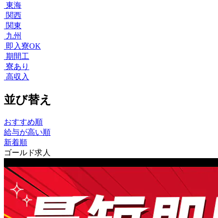
東海
関西
関東
九州
即入寮OK
期間工
寮あり
高収入
並び替え
おすすめ順
給与が高い順
新着順
ゴールド求人