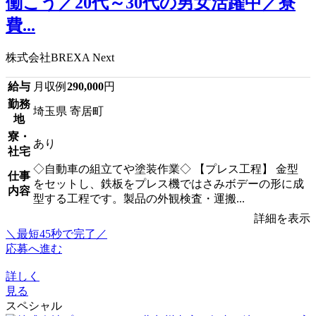
働こう／20代～30代の男女活躍中／寮
費...
株式会社BREXA Next
給与
月収例
290,000
円
勤務
埼玉県 寄居町
地
寮・
あり
社宅
◇自動車の組立てや塗装作業◇ 【プレス工程】 金型
仕事
をセットし、鉄板をプレス機ではさみボデーの形に成
内容
型する工程です。製品の外観検査・運搬...
詳細を表示
＼最短45秒で完了／
応募へ進む
詳しく
見る
スペシャル