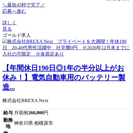
＼最短45秒で完了／
応募へ進む
詳しく
見る
ゴールド求人
【年間休日190日◎1年の半分以上がお
休み！】電気自動車用のバッテリー製
造...
株式会社BREXA Next
給与
月収例
260,000
円
勤務
神奈川県 相模原市
地