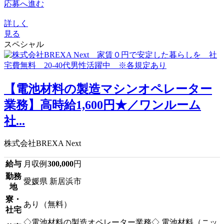
応募へ進む
詳しく
見る
スペシャル
【電池材料の製造マシンオペレーター
業務】高時給1,600円★／ワンルーム
社...
株式会社BREXA Next
給与
月収例
300,000
円
勤務
愛媛県 新居浜市
地
寮・
あり（無料）
社宅
◇電池材料の製造オペレーター業務◇ 電池材料（ニッ