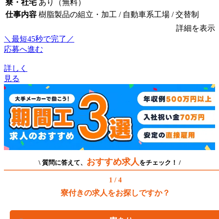
寮・社宅
あり（無料）
仕事内容
樹脂製品の組立・加工 / 自動車系工場 / 交替制
詳細を表示
＼最短45秒で完了／
応募へ進む
詳しく
見る
おすすめ求人
\ 質問に答えて、
をチェック！ /
1 / 4
寮付きの求人をお探しですか？