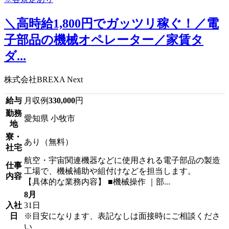
＼高時給1,800円でガッツリ稼ぐ！／電
子部品の機械オペレーター／家賃タ
ダ...
株式会社BREXA Next
給与
月収例
330,000
円
勤務
愛知県 小牧市
地
寮・
あり（無料）
社宅
航空・宇宙関連機器などに使用される電子部品の製造
仕事
工場で、機械補助や組付けなどを担当します。
内容
【具体的な業務内容】 ■機械操作 ｜部...
8月
入社
31日
日
※目安になります、表記なしは面接時にご相談くださ
い