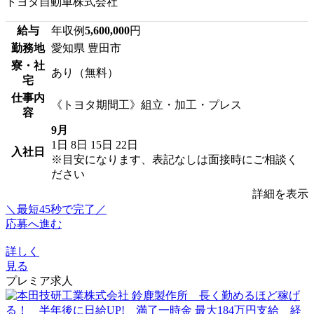
トヨタ自動車株式会社
給与
年収例
5,600,000
円
勤務地
愛知県 豊田市
寮・社
あり（無料）
宅
仕事内
《トヨタ期間工》組立・加工・プレス
容
9月
1日
8日
15日
22日
入社日
※目安になります、表記なしは面接時にご相談く
ださい
詳細を表示
＼最短45秒で完了／
応募へ進む
詳しく
見る
プレミア求人