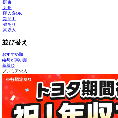
関東
九州
即入寮OK
期間工
寮あり
高収入
並び替え
おすすめ順
給与が高い順
新着順
プレミア求人