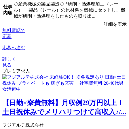
◇産業機械の製品製造◇ *研削・熱処理加工（レー
仕事
ル） 製品（レール）の原材料を機械にセットし、機
内容
械が研削・熱処理をしたものを取り出...
詳細を表示
無料電話で
応募
応募へ進む
詳しく
見る
プレミア求人
【日勤×寮費無料】月収例29万円以上！
土日祝休みでメリハリつけて高収入♪/...
フジアルテ株式会社