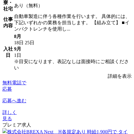
寮・
あり（無料）
社宅
自動車製造に伴う各種作業を行います。 具体的には、
仕事
下記いずれかの業務を担当します。 【組み立て】 ■イ
内容
ンパクトレンチを使用し...
8月
18日
25日
入社
9月
日
1日
※目安になります、表記なしは面接時にご相談くださ
い
詳細を表示
無料電話で
応募
応募へ進む
詳しく
見る
プレミア求人