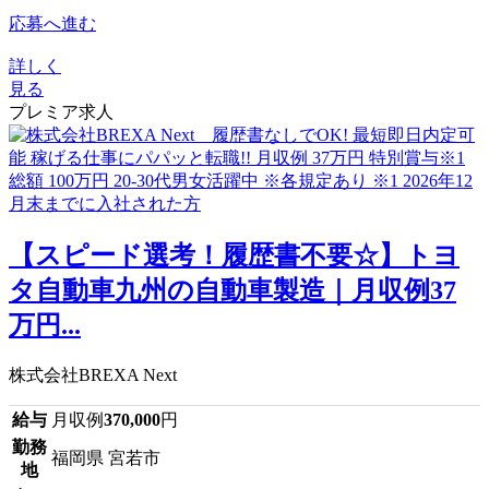
応募へ進む
詳しく
見る
プレミア求人
【スピード選考！履歴書不要☆】トヨ
タ自動車九州の自動車製造｜月収例37
万円...
株式会社BREXA Next
給与
月収例
370,000
円
勤務
福岡県 宮若市
地