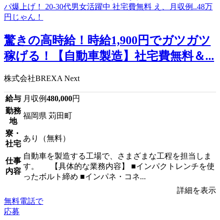
驚きの高時給！時給1,900円でガツガツ
稼げる！【自動車製造】社宅費無料＆...
株式会社BREXA Next
給与
月収例
480,000
円
勤務
福岡県 苅田町
地
寮・
あり（無料）
社宅
自動車を製造する工場で、さまざまな工程を担当しま
仕事
す。 【具体的な業務内容】 ■インパクトレンチを使
内容
ったボルト締め ■インパネ・コネ...
詳細を表示
無料電話で
応募