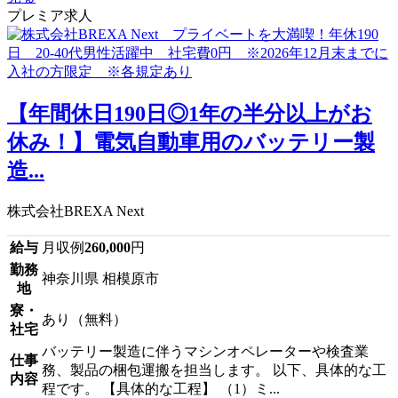
プレミア求人
【年間休日190日◎1年の半分以上がお
休み！】電気自動車用のバッテリー製
造...
株式会社BREXA Next
給与
月収例
260,000
円
勤務
神奈川県 相模原市
地
寮・
あり（無料）
社宅
バッテリー製造に伴うマシンオペレーターや検査業
仕事
務、製品の梱包運搬を担当します。 以下、具体的な工
内容
程です。 【具体的な工程】 （1）ミ...