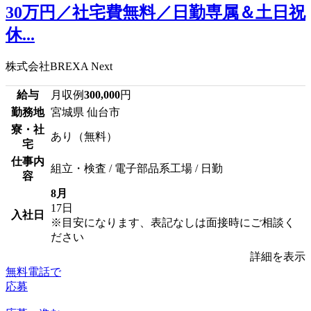
30万円／社宅費無料／日勤専属＆土日祝
休...
株式会社BREXA Next
給与
月収例
300,000
円
勤務地
宮城県 仙台市
寮・社
あり（無料）
宅
仕事内
組立・検査 / 電子部品系工場 / 日勤
容
8月
17日
入社日
※目安になります、表記なしは面接時にご相談く
ださい
詳細を表示
無料電話で
応募