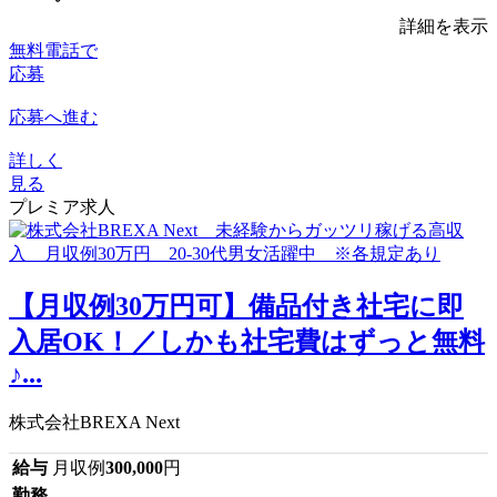
詳細を表示
無料電話で
応募
応募へ進む
詳しく
見る
プレミア求人
【月収例30万円可】備品付き社宅に即
入居OK！／しかも社宅費はずっと無料
♪...
株式会社BREXA Next
給与
月収例
300,000
円
勤務