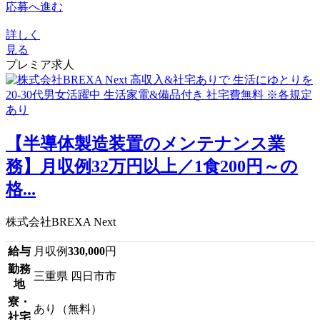
応募へ進む
詳しく
見る
プレミア求人
【半導体製造装置のメンテナンス業
務】月収例32万円以上／1食200円～の
格...
株式会社BREXA Next
給与
月収例
330,000
円
勤務
三重県 四日市市
地
寮・
あり（無料）
社宅