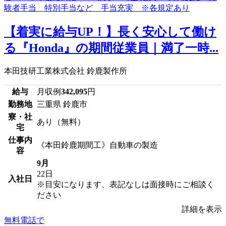
【着実に給与UP！】長く安心して働け
る『Honda』の期間従業員｜満了一時...
本田技研工業株式会社 鈴鹿製作所
給与
月収例
342,095
円
勤務地
三重県 鈴鹿市
寮・社
あり（無料）
宅
仕事内
《本田鈴鹿期間工》自動車の製造
容
9月
22日
入社日
※目安になります、表記なしは面接時にご相談く
ださい
詳細を表示
無料電話で