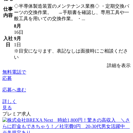
◇半導体製造装置のメンテナンス業務◇ ・定期交換パ
仕事
ーツの交換作業。 →手順書を確認し、専用工具や一
内容
般工具を用いての交換作業。 ・...
8月
16日
入社
9月
日
1日
※目安になります、表記なしは面接時にご相談くださ
い
詳細を表示
無料電話で
応募
応募へ進む
詳しく
見る
プレミア求人