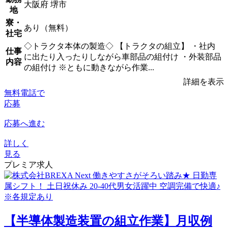
大阪府 堺市
地
寮・
あり（無料）
社宅
◇トラクタ本体の製造◇ 【トラクタの組立】 ・社内
仕事
に出たり入ったりしながら車部品の組付け ・外装部品
内容
の組付け ※ともに動きながら作業...
詳細を表示
無料電話で
応募
応募へ進む
詳しく
見る
プレミア求人
【半導体製造装置の組立作業】月収例