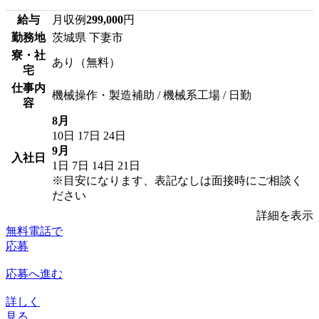
給与
月収例
299,000
円
勤務地
茨城県 下妻市
寮・社
あり（無料）
宅
仕事内
機械操作・製造補助 / 機械系工場 / 日勤
容
8月
10日
17日
24日
9月
入社日
1日
7日
14日
21日
※目安になります、表記なしは面接時にご相談く
ださい
詳細を表示
無料電話で
応募
応募へ進む
詳しく
見る