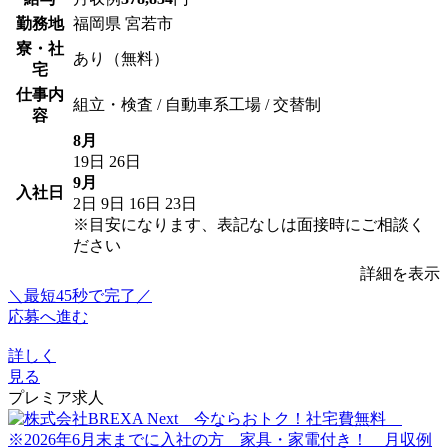
勤務地
福岡県 宮若市
寮・社
あり（無料）
宅
仕事内
組立・検査 / 自動車系工場 / 交替制
容
8月
19日
26日
9月
入社日
2日
9日
16日
23日
※目安になります、表記なしは面接時にご相談く
ださい
詳細を表示
＼最短45秒で完了／
応募へ進む
詳しく
見る
プレミア求人