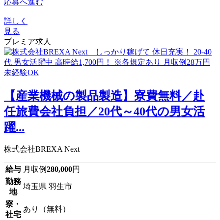
応募へ進む
詳しく
見る
プレミア求人
【産業機械の製品製造】寮費無料／赴
任旅費会社負担／20代～40代の男女活
躍...
株式会社BREXA Next
給与
月収例
280,000
円
勤務
埼玉県 羽生市
地
寮・
あり（無料）
社宅