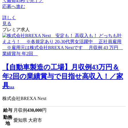
＼最短45秒で完了／
応募へ進む
詳しく
見る
プレミア求人
【自動車製造の工場】月収例43万円＆
年2回の業績賞与で目指せ高収入！／家
具...
株式会社BREXA Next
給与
月収例
430,000
円
勤務
愛知県 大府市
地