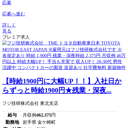
応募
応募へ進む
詳しく
見る
プレミア求人
【時給1900円に大幅UP！！】入社日か
らずっと時給1900円★残業・深夜...
フジ技研株式会社 東北支店
給与
月収例
462,375
円
勤務地
岩手県 金ケ崎町