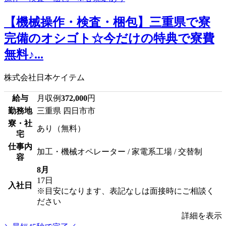
【機械操作・検査・梱包】三重県で寮
完備のオシゴト☆今だけの特典で寮費
無料♪...
株式会社日本ケイテム
給与
月収例
372,000
円
勤務地
三重県 四日市市
寮・社
あり（無料）
宅
仕事内
加工・機械オペレーター / 家電系工場 / 交替制
容
8月
17日
入社日
※目安になります、表記なしは面接時にご相談く
ださい
詳細を表示