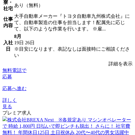
寮・
あり（無料）
社宅
大手自動車メーカー『トヨタ自動車九州株式会社』に
仕事
て、自動車製造の仕事を担当します！配属先に応じ
内容
て、以下のような作業を行います。 ※雇...
8月
入社
19日
26日
日
※目安になります、表記なしは面接時にご相談くださ
い
詳細を表示
無料電話で
応募
応募へ進む
詳しく
見る
プレミア求人