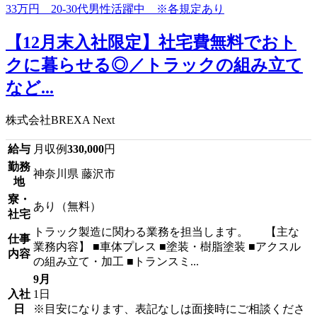
【12月末入社限定】社宅費無料でおト
クに暮らせる◎／トラックの組み立て
など...
株式会社BREXA Next
給与
月収例
330,000
円
勤務
神奈川県 藤沢市
地
寮・
あり（無料）
社宅
トラック製造に関わる業務を担当します。 【主な
仕事
業務内容】 ■車体プレス ■塗装・樹脂塗装 ■アクスル
内容
の組み立て・加工 ■トランスミ...
9月
入社
1日
日
※目安になります、表記なしは面接時にご相談くださ