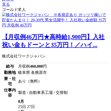
見る
ゴールド求人
【月収例46万円★高時給1,900円】入社
祝い金もドーンと35万円！／ハイ...
株式会社ワークジャパン
給与
月収例
460,000
円
勤務地
岐阜県 各務原市
寮・社
あり（無料）
宅
仕事内
製造 / 自動車系工場 / 交替制
容
8月
25日
27日