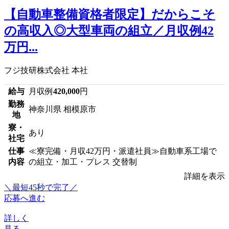
【自動車整備資格者限定】だからこそ
の高収入◎大型車両の組立／月収例42
万円...
フジ技研株式会社 本社
給与
月収例
420,000
円
勤務
神奈川県 相模原市
地
寮・
あり
社宅
仕事
≪寮完備・月収42万円・派遣社員≫自動車系工場で
内容
の組立・加工・プレス 交替制
詳細を表示
＼最短45秒で完了／
応募へ進む
詳しく
見る