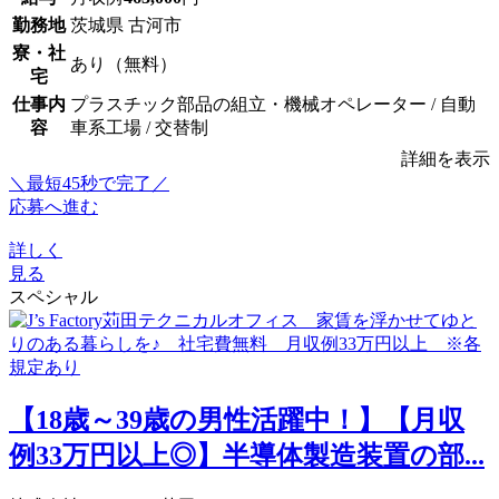
勤務地
茨城県 古河市
寮・社
あり（無料）
宅
仕事内
プラスチック部品の組立・機械オペレーター / 自動
容
車系工場 / 交替制
詳細を表示
＼最短45秒で完了／
応募へ進む
詳しく
見る
スペシャル
【18歳～39歳の男性活躍中！】【月収
例33万円以上◎】半導体製造装置の部...