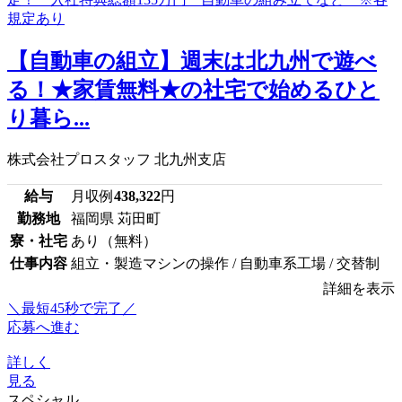
【自動車の組立】週末は北九州で遊べ
る！★家賃無料★の社宅で始めるひと
り暮ら...
株式会社プロスタッフ 北九州支店
給与
月収例
438,322
円
勤務地
福岡県 苅田町
寮・社宅
あり（無料）
仕事内容
組立・製造マシンの操作 / 自動車系工場 / 交替制
詳細を表示
＼最短45秒で完了／
応募へ進む
詳しく
見る
スペシャル