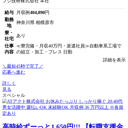
フジ技研株式会社 本社
給与
月収例
404,890
円
勤務
神奈川県 相模原市
地
寮・
あり
社宅
仕事
≪寮完備・月収40万円・派遣社員≫自動車系工場で
内容
の組立・加工・プレス 日勤
詳細を表示
＼最短45秒で完了／
応募へ進む
詳しく
見る
スペシャル
高時給ずーっと1,650円!!! 【転職支援金