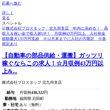
応募へ進む
詳しく
見る
スペシャル
【自動車の部品供給・運搬】ガッツリ
稼ぐならこの求人！☆月収例43万円以
上&...
株式会社プロスタッフ 北九州支店
給与
月収例
438,322
円
勤務地
福岡県 苅田町
寮・社宅
あり（無料）