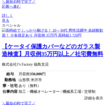
＼最短45秒で完了／
応募へ進む
詳しく
見る
スペシャル
【ケータイ保護カバーなどのガラス製
造検査】月収例35万円以上／社宅費無料
株式会社J’s Factory 福島支店
給与
月収例
350,000
円
勤務地
山形県 米沢市
寮・社宅
あり（無料）
仕事内容
加工・機械オペレーター / 機械系工場 / 交替制
詳細を表示
＼最短45秒で完了／