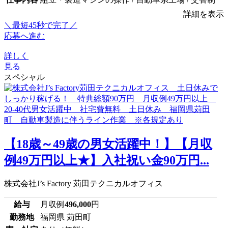
詳細を表示
＼最短45秒で完了／
応募へ進む
詳しく
見る
スペシャル
【18歳～49歳の男女活躍中！】【月収
例49万円以上★】入社祝い金90万円...
株式会社J’s Factory 苅田テクニカルオフィス
給与
月収例
496,000
円
勤務地
福岡県 苅田町