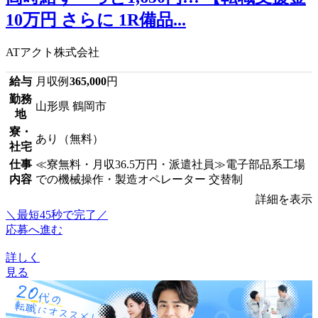
10万円 さらに 1R備品...
ATアクト株式会社
給与
月収例
365,000
円
勤務
山形県 鶴岡市
地
寮・
あり（無料）
社宅
仕事
≪寮無料・月収36.5万円・派遣社員≫電子部品系工場
内容
での機械操作・製造オペレーター 交替制
詳細を表示
＼最短45秒で完了／
応募へ進む
詳しく
見る