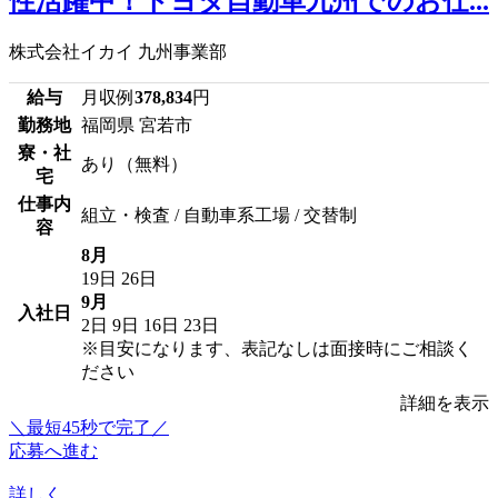
性活躍中！トヨタ自動車九州でのお仕...
株式会社イカイ 九州事業部
給与
月収例
378,834
円
勤務地
福岡県 宮若市
寮・社
あり（無料）
宅
仕事内
組立・検査 / 自動車系工場 / 交替制
容
8月
19日
26日
9月
入社日
2日
9日
16日
23日
※目安になります、表記なしは面接時にご相談く
ださい
詳細を表示
＼最短45秒で完了／
応募へ進む
詳しく