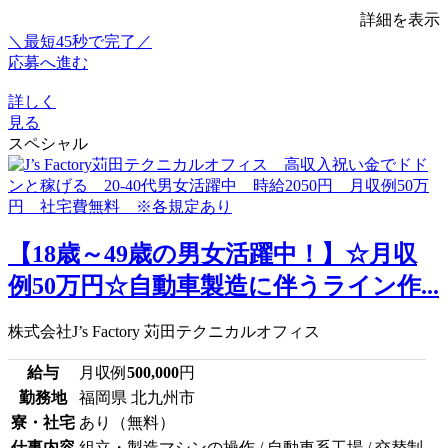
詳細を表示
＼最短45秒で完了／
応募へ進む
詳しく
見る
スペシャル
【18歳～49歳の男女活躍中！】☆月収
例50万円☆自動車製造に伴うライン作...
株式会社J’s Factory 苅田テクニカルオフィス
給与
月収例
500,000
円
勤務地
福岡県 北九州市
寮・社宅
あり（無料）
仕事内容
組立・製造マシンの操作 / 自動車系工場 / 交替制