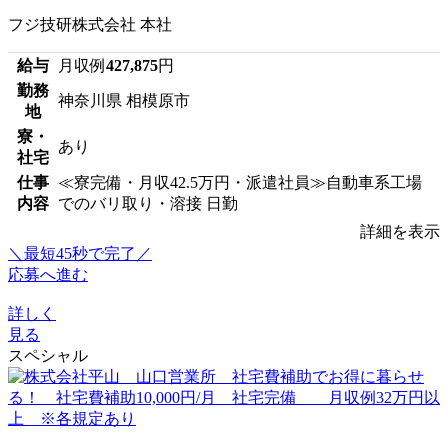
フジ技研株式会社 本社
給与
月収例
427,875
円
勤務
神奈川県 相模原市
地
寮・
あり
社宅
仕事
≪寮完備・月収42.5万円・派遣社員≫自動車系工場
内容
でのバリ取り・溶接 日勤
詳細を表示
＼最短45秒で完了／
応募へ進む
詳しく
見る
スペシャル