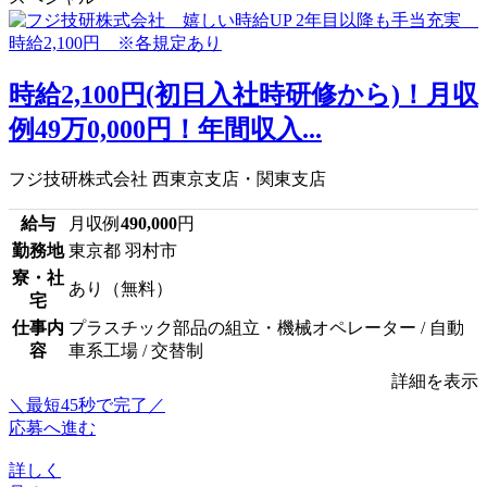
時給2,100円(初日入社時研修から)！月収
例49万0,000円！年間収入...
フジ技研株式会社 西東京支店・関東支店
給与
月収例
490,000
円
勤務地
東京都 羽村市
寮・社
あり（無料）
宅
仕事内
プラスチック部品の組立・機械オペレーター / 自動
容
車系工場 / 交替制
詳細を表示
＼最短45秒で完了／
応募へ進む
詳しく