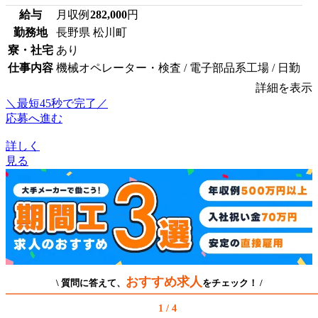
給与
月収例
282,000
円
勤務地
長野県 松川町
寮・社宅
あり
仕事内容
機械オペレーター・検査 / 電子部品系工場 / 日勤
詳細を表示
＼最短45秒で完了／
応募へ進む
詳しく
見る
おすすめ求人
\ 質問に答えて、
をチェック！ /
1 / 4