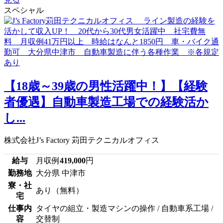
スペシャル
【18歳～39歳の男性活躍中！】【経験
者優遇】自動車製造工場での経験活か
し...
株式会社J’s Factory 苅田テクニカルオフィス
給与
月収例
419,000
円
勤務地
大分県 中津市
寮・社
あり（無料）
宅
仕事内
タイヤの組立・製造マシンの操作 / 自動車系工場 /
容
交替制