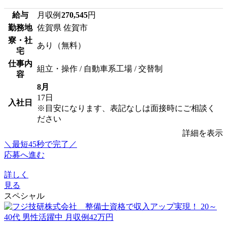
給与
月収例
270,545
円
勤務地
佐賀県 佐賀市
寮・社
あり（無料）
宅
仕事内
組立・操作 / 自動車系工場 / 交替制
容
8月
17日
入社日
※目安になります、表記なしは面接時にご相談く
ださい
詳細を表示
＼最短45秒で完了／
応募へ進む
詳しく
見る
スペシャル