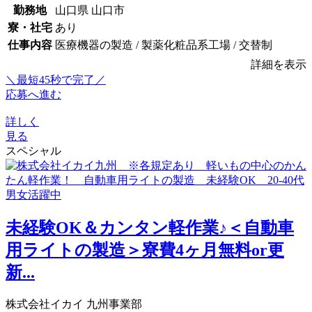
勤務地
山口県 山口市
寮・社宅
あり
仕事内容
医療機器の製造 / 製薬化粧品系工場 / 交替制
詳細を表示
＼最短45秒で完了／
応募へ進む
詳しく
見る
スペシャル
未経験OK＆カンタン軽作業♪＜自動車
用ライトの製造＞寮費4ヶ月無料or更
新...
株式会社イカイ 九州事業部