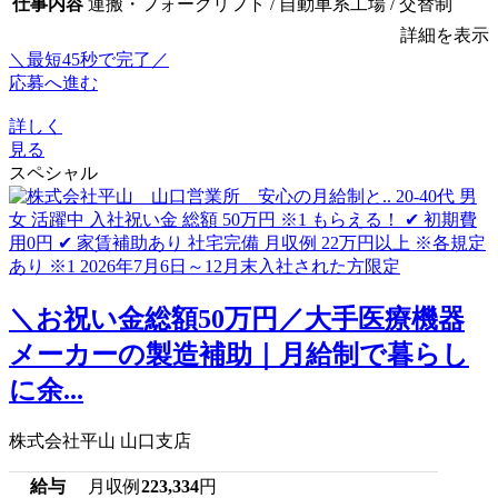
仕事内容
運搬・フォークリフト / 自動車系工場 / 交替制
詳細を表示
＼最短45秒で完了／
応募へ進む
詳しく
見る
スペシャル
＼お祝い金総額50万円／大手医療機器
メーカーの製造補助｜月給制で暮らし
に余...
株式会社平山 山口支店
給与
月収例
223,334
円