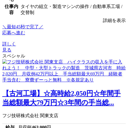
仕事内
タイヤの組立・製造マシンの操作 / 自動車系工場 /
容
交替制
詳細を表示
＼最短45秒で完了／
応募へ進む
詳しく
見る
スペシャル
【古河工場】☆高時給2,050円☆年間手
当総額最大79万円☆3年間の手当総...
フジ技研株式会社 関東支店
給与
月収例
463,000
円