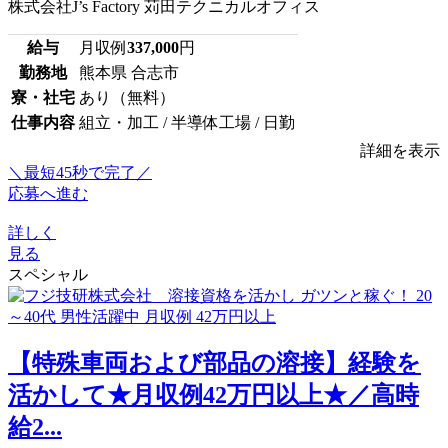
株式会社J’s Factory 苅田テクニカルオフィス
給与
月収例
337,000
円
勤務地
熊本県 合志市
寮・社宅
あり（無料）
仕事内容
組立・加工 / 半導体工場 / 日勤
詳細を表示
＼最短45秒で完了／
応募へ進む
詳しく
見る
スペシャル
【特殊車両および部品の溶接】経験を
活かして★月収例42万円以上★／高時
給2...