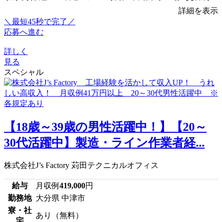
詳細を表示
＼最短45秒で完了／
応募へ進む
詳しく
見る
スペシャル
【18歳～39歳の男性活躍中！】【20～
30代活躍中】製造・ライン作業者経...
株式会社J’s Factory 苅田テクニカルオフィス
給与
月収例
419,000
円
勤務地
大分県 中津市
寮・社
あり（無料）
宅