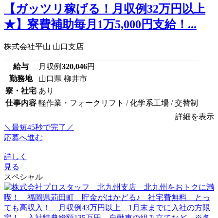
【ガッツリ稼げる！月収例32万円以上
★】寮費補助毎月1万5,000円支給！...
株式会社平山 山口支店
給与
月収例
320,046
円
勤務地
山口県 柳井市
寮・社宅
あり
仕事内容
軽作業・フォークリフト / 化学系工場 / 交替制
詳細を表示
＼最短45秒で完了／
応募へ進む
詳しく
見る
スペシャル