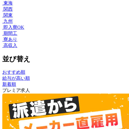
東海
関西
関東
九州
即入寮OK
期間工
寮あり
高収入
並び替え
おすすめ順
給与が高い順
新着順
プレミア求人