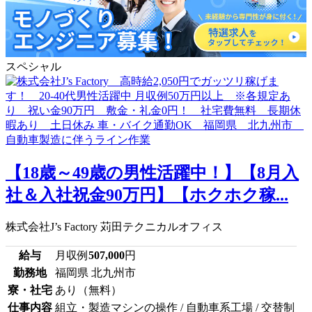
スペシャル
【18歳～49歳の男性活躍中！】【8月入
社＆入社祝金90万円】【ホクホク稼...
株式会社J’s Factory 苅田テクニカルオフィス
給与
月収例
507,000
円
勤務地
福岡県 北九州市
寮・社宅
あり（無料）
仕事内容
組立・製造マシンの操作 / 自動車系工場 / 交替制