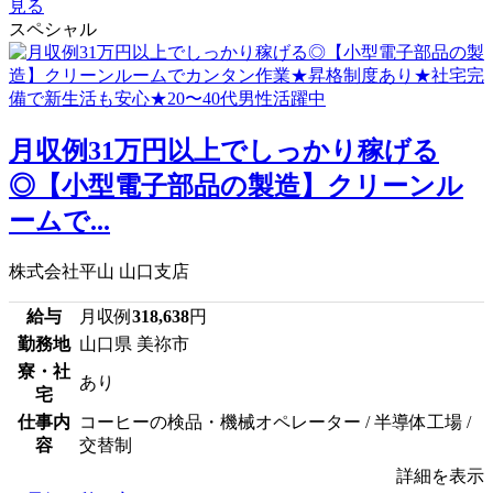
見る
スペシャル
月収例31万円以上でしっかり稼げる
◎【小型電子部品の製造】クリーンル
ームで...
株式会社平山 山口支店
給与
月収例
318,638
円
勤務地
山口県 美祢市
寮・社
あり
宅
仕事内
コーヒーの検品・機械オペレーター / 半導体工場 /
容
交替制
詳細を表示