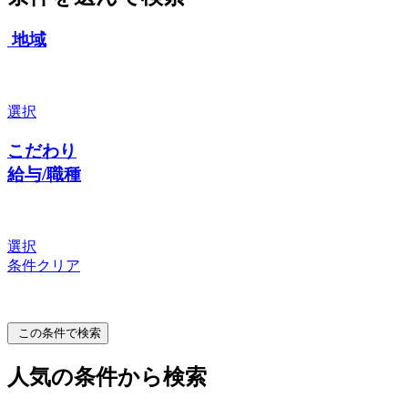
地域
選択
こだわり
給与/職種
選択
条件クリア
この条件で検索
人気の条件から検索