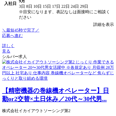
9月
入社日
3日
8日
10日
15日
17日
22日
24日
29日
※目安になります、表記なしは面接時にご相談く
ださい
詳細を表示
＼最短45秒で完了／
応募へ進む
詳しく
見る
シルバー求人
【精密機器の巻線機オペレーター】日
勤or2交替×土日休み／20代～30代男...
株式会社イカイアウトソーシング第2