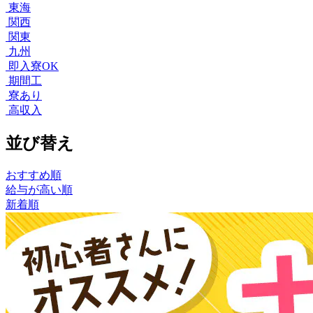
東海
関西
関東
九州
即入寮OK
期間工
寮あり
高収入
並び替え
おすすめ順
給与が高い順
新着順