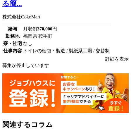
る簡...
株式会社CokoMart
給与
月収例
370,000
円
勤務地
福岡県 鞍手町
寮・社宅
なし
仕事内容
トイレの梱包・製造 / 製紙系工場 / 交替制
詳細を表示
募集が停止しています
関連するコラム