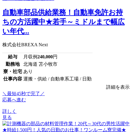
自動車部品供給業務！自動車免許お持
ちの方活躍中★若手～ミドルまで幅広
い年代...
株式会社BREXA Next
給与
月収例
240,000
円
勤務地
北海道 苫小牧市
寮・社宅
あり
仕事内容
運搬・供給 / 自動車系工場 / 日勤
詳細を表示
＼最短45秒で完了／
応募へ進む
詳しく
見る