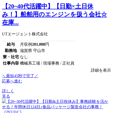
【20~40代活躍中】【日勤×土日休
み！】船舶用のエンジンを扱う会社☆
在庫...
UTエージェント株式会社
給与
月収例
201,000
円
勤務地
滋賀県 守山市
寮・社宅
なし
仕事内容
機械系工場 / 現場事務 / 正社員
詳細を表示
＼最短45秒で完了／
応募へ進む
詳しく
見る