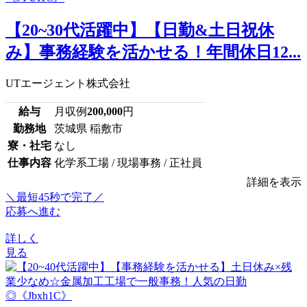
【20~30代活躍中】【日勤&土日祝休
み】事務経験を活かせる！年間休日12...
UTエージェント株式会社
給与
月収例
200,000
円
勤務地
茨城県 稲敷市
寮・社宅
なし
仕事内容
化学系工場 / 現場事務 / 正社員
詳細を表示
＼最短45秒で完了／
応募へ進む
詳しく
見る