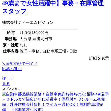
49歳まで女性活躍中】事務・在庫管理
スタッフ
株式会社ティーエムビジョン
給与
月収例
230,000
円
勤務地
大分県 豊後高田市
寮・社宅
なし
仕事内容
管理・事務 / 自動車系工場 / 日勤
詳細を表示
＼最短45秒で完了／
応募へ進む
詳しく
見る
スペシャル