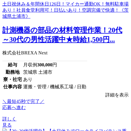
計測機器の部品の材料管理作業！20代
～30代の男性活躍中★時給1,500円...
株式会社BREXA Next
給与
月収例
300,000
円
勤務地
茨城県 土浦市
寮・社宅
あり
仕事内容
運搬・管理 / 機械系工場 / 日勤
詳細を表示
＼最短45秒で完了／
応募へ進む
詳しく
見る