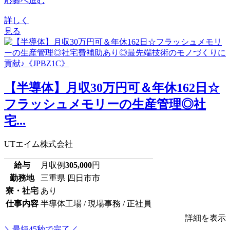
応募へ進む
詳しく
見る
【半導体】月収30万円可＆年休162日☆
フラッシュメモリーの生産管理◎社
宅...
UTエイム株式会社
給与
月収例
305,000
円
勤務地
三重県 四日市市
寮・社宅
あり
仕事内容
半導体工場 / 現場事務 / 正社員
詳細を表示
＼最短45秒で完了／