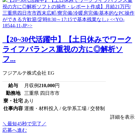
【20~30代活躍中】【土日休みでワーク
ライフバランス重視の方に◎解析ソ
フ...
フジアルテ株式会社 EG
給与
月収例
210,000
円
勤務地
三重県 四日市市
寮・社宅
あり
仕事内容
運搬・材料投入 / 化学系工場 / 交替制
詳細を表示
＼最短45秒で完了／
応募へ進む