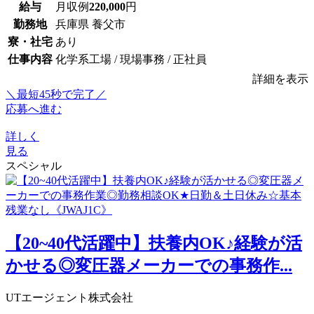
給与
月収例
220,000
円
勤務地
兵庫県 養父市
寮・社宅
あり
仕事内容
化学系工場 / 現場事務 / 正社員
詳細を表示
＼最短45秒で完了／
応募へ進む
詳しく
見る
スペシャル
【20~40代活躍中】扶養内OK♪経験が活
かせる◎変圧器メーカーでの事務作...
UTエージェント株式会社