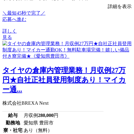
詳細を表示
＼最短45秒で完了／
応募へ進む
詳しく
見る
タイヤの倉庫内管理業務！月収例27万
円★自社正社員登用制度あり！マイカ
ー通...
株式会社BREXA Next
給与
月収例
280,000
円
勤務地
愛知県 豊田市
寮・社宅
あり（無料）