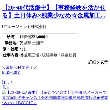
【20~40代活躍中】【事務経験を活かせ
る】土日休み×残業少なめ☆金属加工...
UTエージェント株式会社
給与
月収例
221,000
円
勤務地
茨城県 土浦市
寮・社宅
なし
仕事内容
機械系工場 / 現場事務 / 派遣社員
詳細を表示
＼最短45秒で完了／
応募へ進む
詳しく
見る