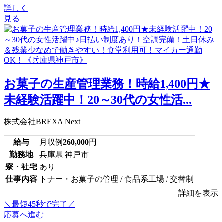
詳しく
見る
お菓子の生産管理業務！時給1,400円★
未経験活躍中！20～30代の女性活...
株式会社BREXA Next
給与
月収例
260,000
円
勤務地
兵庫県 神戸市
寮・社宅
あり
仕事内容
トナー・お菓子の管理 / 食品系工場 / 交替制
詳細を表示
＼最短45秒で完了／
応募へ進む