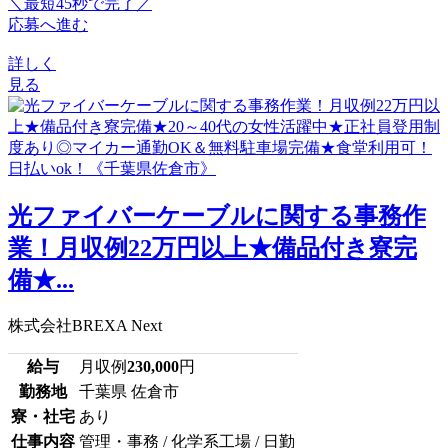
＼最短45秒で完了／
応募へ進む
詳しく
見る
光ファイバーケーブルに関する事務作
業！月収例22万円以上★備品付き寮完
備★...
株式会社BREXA Next
給与
月収例
230,000
円
勤務地
千葉県 佐倉市
寮・社宅
あり
仕事内容
管理・事務 / 化学系工場 / 日勤