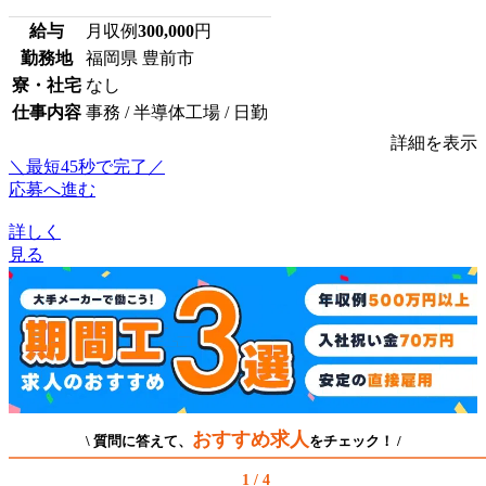
給与
月収例
300,000
円
勤務地
福岡県 豊前市
寮・社宅
なし
仕事内容
事務 / 半導体工場 / 日勤
詳細を表示
＼最短45秒で完了／
応募へ進む
詳しく
見る
おすすめ求人
\ 質問に答えて、
をチェック！ /
1 / 4