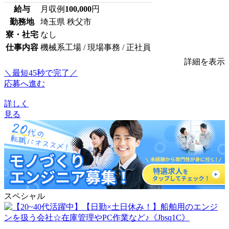
給与
月収例
100,000
円
勤務地
埼玉県 秩父市
寮・社宅
なし
仕事内容
機械系工場 / 現場事務 / 正社員
詳細を表示
＼最短45秒で完了／
応募へ進む
詳しく
見る
スペシャル