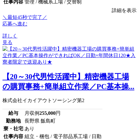
仕事内容
管理 / 機械系工場 / 交替制
詳細を表示
＼最短45秒で完了／
応募へ進む
詳しく
見る
【20～30代男性活躍中】精密機器工場
の購買事務+簡単組立作業／PC基本操...
株式会社イカイアウトソーシング第2
給与
月収例
255,000
円
勤務地
長野県 飯島町
寮・社宅
あり
仕事内容
組立・梱包 / 電子部品系工場 / 日勤