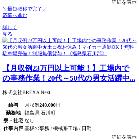
詳細を表示
＼最短45秒で完了／
応募へ進む
詳しく
見る
【月収例23万円以上可能！】工場内で
の事務作業！20代～50代の男女活躍中...
株式会社BREXA Next
給与
月収例
240,000
円
勤務地
福島県 石川町
寮・社宅
なし
仕事内容
基板の事務 / 機械系工場 / 日勤
詳細を表示