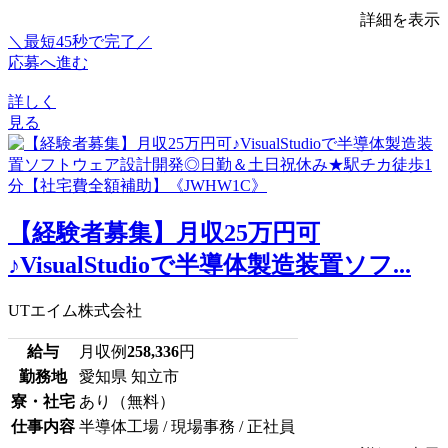
詳細を表示
＼最短45秒で完了／
応募へ進む
詳しく
見る
【経験者募集】月収25万円可
♪VisualStudioで半導体製造装置ソフ...
UTエイム株式会社
給与
月収例
258,336
円
勤務地
愛知県 知立市
寮・社宅
あり（無料）
仕事内容
半導体工場 / 現場事務 / 正社員