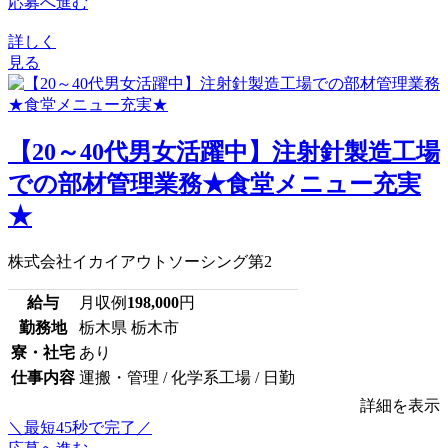
応募へ進む
詳しく
見る
【20～40代男女活躍中】注射針製造工場
での部材管理業務★食堂メニュー充実
★
株式会社イカイアウトソーシング第2
給与
月収例
198,000
円
勤務地
栃木県 栃木市
寮・社宅
あり
仕事内容
運搬・管理 / 化学系工場 / 日勤
詳細を表示
＼最短45秒で完了／