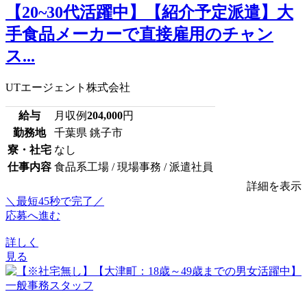
【20~30代活躍中】【紹介予定派遣】大
手食品メーカーで直接雇用のチャン
ス...
UTエージェント株式会社
給与
月収例
204,000
円
勤務地
千葉県 銚子市
寮・社宅
なし
仕事内容
食品系工場 / 現場事務 / 派遣社員
詳細を表示
＼最短45秒で完了／
応募へ進む
詳しく
見る