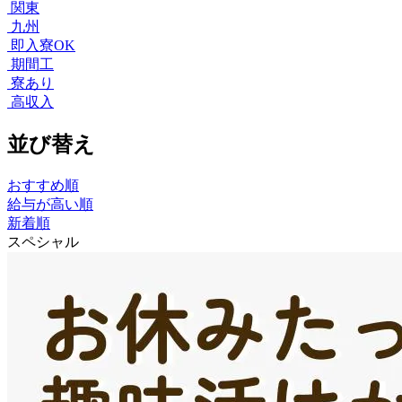
関東
九州
即入寮OK
期間工
寮あり
高収入
並び替え
おすすめ順
給与が高い順
新着順
スペシャル