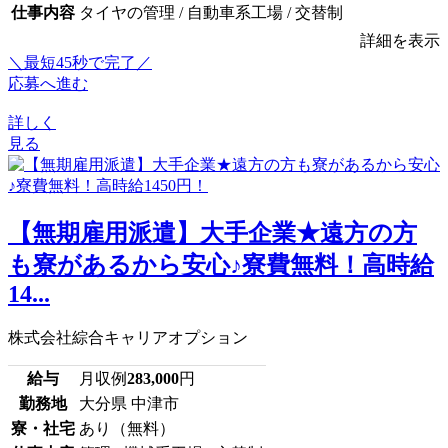
仕事内容
タイヤの管理 / 自動車系工場 / 交替制
詳細を表示
＼最短45秒で完了／
応募へ進む
詳しく
見る
【無期雇用派遣】大手企業★遠方の方
も寮があるから安心♪寮費無料！高時給
14...
株式会社綜合キャリアオプション
給与
月収例
283,000
円
勤務地
大分県 中津市
寮・社宅
あり（無料）