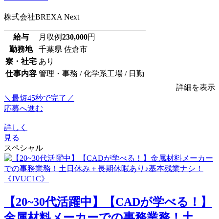
株式会社BREXA Next
給与
月収例
230,000
円
勤務地
千葉県 佐倉市
寮・社宅
あり
仕事内容
管理・事務 / 化学系工場 / 日勤
詳細を表示
＼最短45秒で完了／
応募へ進む
詳しく
見る
スペシャル
【20~30代活躍中】【CADが学べる！】
金属材料メーカーでの事務業務！土...