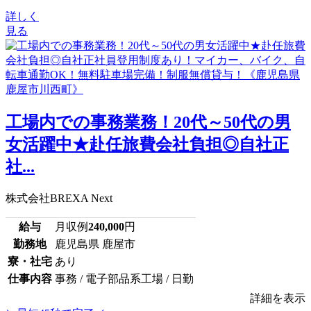
詳しく
見る
工場内での事務業務！20代～50代の男
女活躍中★赴任旅費会社負担◎自社正
社...
株式会社BREXA Next
給与
月収例
240,000
円
勤務地
鹿児島県 鹿屋市
寮・社宅
あり
仕事内容
事務 / 電子部品系工場 / 日勤
詳細を表示