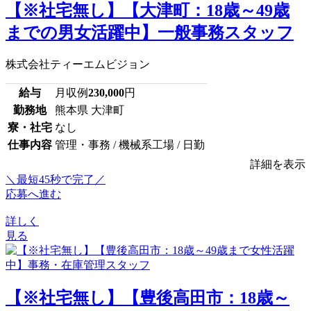
【※社宅無し】【大津町：18歳～49歳
までの男女活躍中】一般事務スタッフ
株式会社ティーエムビジョン
給与
月収例
230,000
円
勤務地
熊本県 大津町
寮・社宅
なし
仕事内容
管理・事務 / 機械系工場 / 日勤
詳細を表示
＼最短45秒で完了／
応募へ進む
詳しく
見る
【※社宅無し】【豊後高田市：18歳～