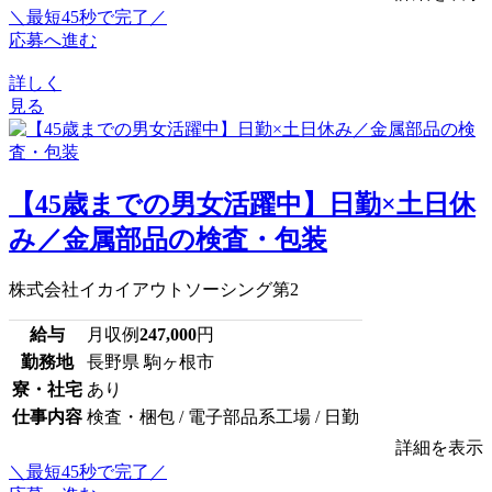
＼最短45秒で完了／
応募へ進む
詳しく
見る
【45歳までの男女活躍中】日勤×土日休
み／金属部品の検査・包装
株式会社イカイアウトソーシング第2
給与
月収例
247,000
円
勤務地
長野県 駒ヶ根市
寮・社宅
あり
仕事内容
検査・梱包 / 電子部品系工場 / 日勤
詳細を表示
＼最短45秒で完了／