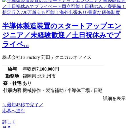
半導体製造装置のスタートアップエン
ジニア／未経験歓迎／土日祝休みでプ
ライベ...
株式会社J’s Factory 苅田テクニカルオフィス
給与
年収例
7,100,000
円
勤務地
福岡県 北九州市
寮・社宅
あり
仕事内容
機械操作・製造補助 / 半導体工場 / 日勤
詳細を表示
＼最短45秒で完了／
応募へ進む
詳しく
見る