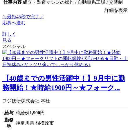
仕事内容
組立・製造マシンの操作 / 自動車系工場 / 交替制
詳細を表示
＼最短45秒で完了／
応募へ進む
詳しく
見る
スペシャル
【40歳までの男性活躍中！】9月中に勤
務開始！★時給1900円～★フォーク...
フジ技研株式会社 本社
給与
時給例
1,900
円
勤務
神奈川県 相模原市
地