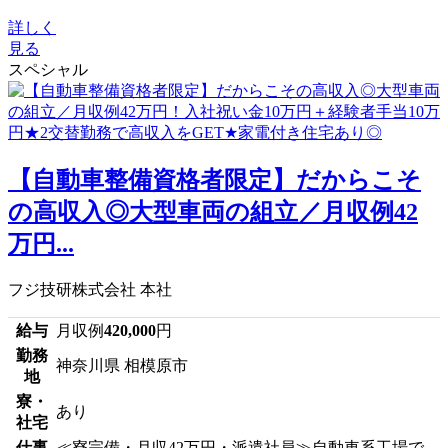
詳しく
見る
スペシャル
【自動車整備資格者限定】だからこそ
の高収入◎大型車両の組立／月収例42
万円...
フジ技研株式会社 本社
給与
月収例
420,000
円
勤務
神奈川県 相模原市
地
寮・
あり
社宅
仕事
≪寮完備・月収42万円・派遣社員≫自動車系工場で