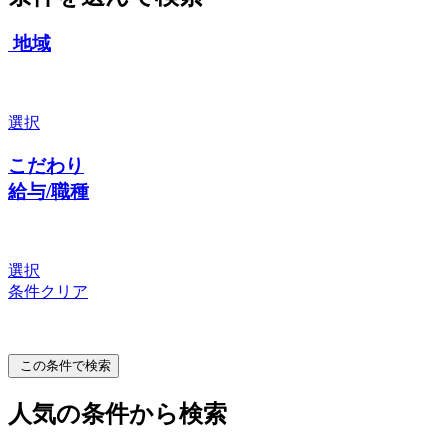
地域
選択
こだわり
給与/職種
選択
条件クリア
この条件で検索
人気の条件から検索