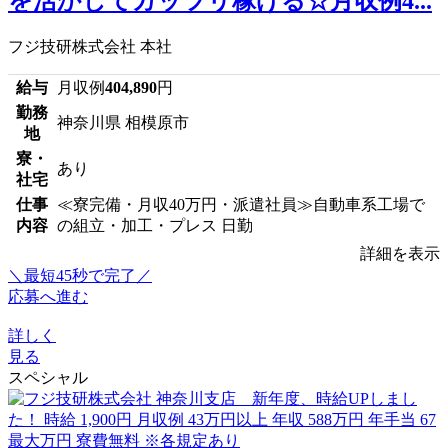
を活かしてガッツリ稼げる☆月収例4...
フジ技研株式会社 本社
給与
月収例
404,890
円
勤務
神奈川県 相模原市
地
寮・
あり
社宅
仕事
≪寮完備・月収40万円・派遣社員≫自動車系工場で
内容
の組立・加工・プレス 日勤
詳細を表示
＼最短45秒で完了／
応募へ進む
詳しく
見る
スペシャル