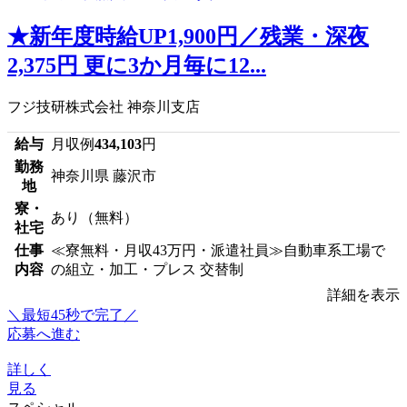
★新年度時給UP1,900円／残業・深夜
2,375円 更に3か月毎に12...
フジ技研株式会社 神奈川支店
給与
月収例
434,103
円
勤務
神奈川県 藤沢市
地
寮・
あり（無料）
社宅
仕事
≪寮無料・月収43万円・派遣社員≫自動車系工場で
内容
の組立・加工・プレス 交替制
詳細を表示
＼最短45秒で完了／
応募へ進む
詳しく
見る