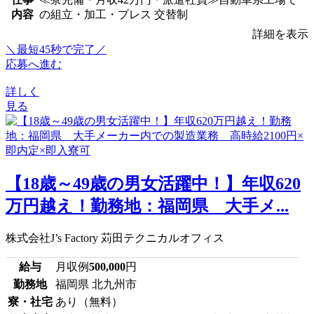
内容
の組立・加工・プレス 交替制
詳細を表示
＼最短45秒で完了／
応募へ進む
詳しく
見る
【18歳～49歳の男女活躍中！】年収620
万円越え！勤務地：福岡県 大手メ...
株式会社J’s Factory 苅田テクニカルオフィス
給与
月収例
500,000
円
勤務地
福岡県 北九州市
寮・社宅
あり（無料）