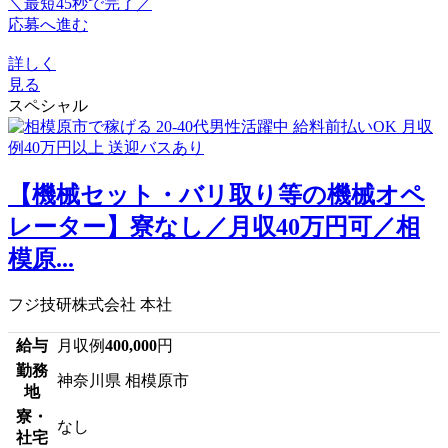
＼最短45秒で完了／
応募へ進む
詳しく
見る
スペシャル
【機械セット・バリ取り等の機械オペ
レーター】寮なし／月収40万円可／相
模原...
フジ技研株式会社 本社
給与
月収例
400,000
円
勤務
神奈川県 相模原市
地
寮・
なし
社宅