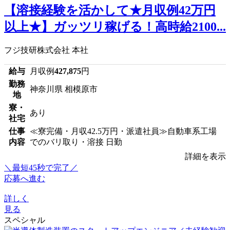
【溶接経験を活かして★月収例42万円
以上★】ガッツリ稼げる！高時給2100...
フジ技研株式会社 本社
給与
月収例
427,875
円
勤務
神奈川県 相模原市
地
寮・
あり
社宅
仕事
≪寮完備・月収42.5万円・派遣社員≫自動車系工場
内容
でのバリ取り・溶接 日勤
詳細を表示
＼最短45秒で完了／
応募へ進む
詳しく
見る
スペシャル