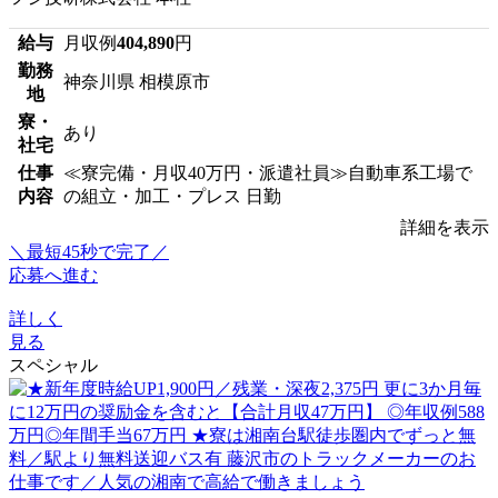
給与
月収例
404,890
円
勤務
神奈川県 相模原市
地
寮・
あり
社宅
仕事
≪寮完備・月収40万円・派遣社員≫自動車系工場で
内容
の組立・加工・プレス 日勤
詳細を表示
＼最短45秒で完了／
応募へ進む
詳しく
見る
スペシャル