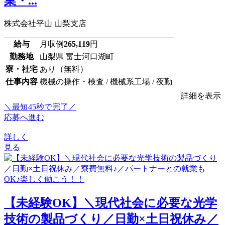
業・...
株式会社平山 山梨支店
給与
月収例
265,119
円
勤務地
山梨県 富士河口湖町
寮・社宅
あり（無料）
仕事内容
機械の操作・検査 / 機械系工場 / 夜勤
詳細を表示
＼最短45秒で完了／
応募へ進む
詳しく
見る
【未経験OK】＼現代社会に必要な光学
技術の製品づくり／日勤×土日祝休み／