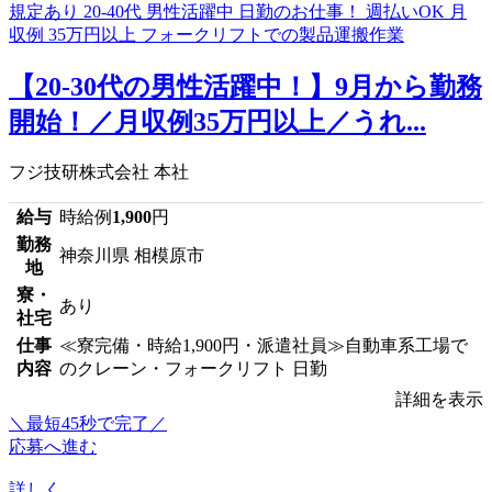
【20-30代の男性活躍中！】9月から勤務
開始！／月収例35万円以上／うれ...
フジ技研株式会社 本社
給与
時給例
1,900
円
勤務
神奈川県 相模原市
地
寮・
あり
社宅
仕事
≪寮完備・時給1,900円・派遣社員≫自動車系工場で
内容
のクレーン・フォークリフト 日勤
詳細を表示
＼最短45秒で完了／
応募へ進む
詳しく