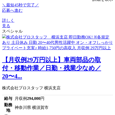
＼最短45秒で完了／
応募へ進む
詳しく
見る
スペシャル
【月収例29万円以上】車両部品の取
付・移動作業／日勤・残業少なめ／
20〜4...
株式会社プロスタッフ 横浜支店
給与
月収例
294,000
円
勤務
神奈川県 横須賀市
地