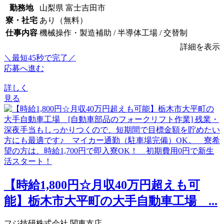
勤務地
山梨県 富士吉田市
寮・社宅
あり（無料）
仕事内容
機械操作・製造補助 / 半導体工場 / 交替制
詳細を表示
＼最短45秒で完了／
応募へ進む
詳しく
見る
【時給1,800円☆月収40万円超えも可
能】栃木市大平町の大手自動車工場 ...
フジ技研株式会社 関東支店