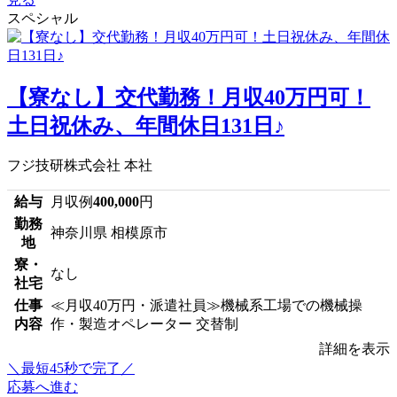
スペシャル
【寮なし】交代勤務！月収40万円可！
土日祝休み、年間休日131日♪
フジ技研株式会社 本社
給与
月収例
400,000
円
勤務
神奈川県 相模原市
地
寮・
なし
社宅
仕事
≪月収40万円・派遣社員≫機械系工場での機械操
内容
作・製造オペレーター 交替制
詳細を表示
＼最短45秒で完了／
応募へ進む