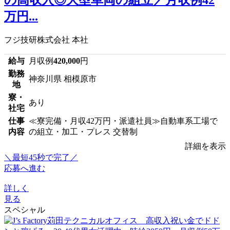
の高収入◎大型車両の組立／月収例42
万円...
フジ技研株式会社 本社
給与
月収例
420,000
円
勤務
神奈川県 相模原市
地
寮・
あり
社宅
仕事
≪寮完備・月収42万円・派遣社員≫自動車系工場で
内容
の組立・加工・プレス 交替制
詳細を表示
＼最短45秒で完了／
応募へ進む
詳しく
見る
スペシャル