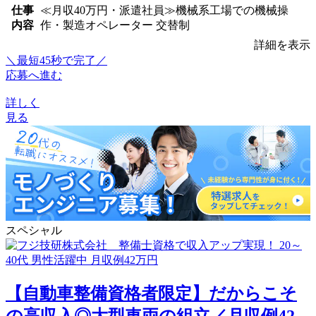
仕事
≪月収40万円・派遣社員≫機械系工場での機械操
内容
作・製造オペレーター 交替制
詳細を表示
＼最短45秒で完了／
応募へ進む
詳しく
見る
スペシャル
【自動車整備資格者限定】だからこそ