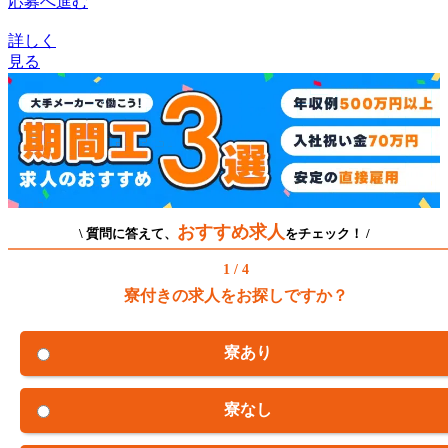
応募へ進む
詳しく
見る
おすすめ求人
\ 質問に答えて、
をチェック！ /
1 / 4
寮付きの求人をお探しですか？
寮あり
寮なし