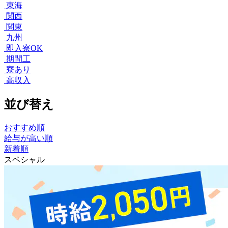
東海
関西
関東
九州
即入寮OK
期間工
寮あり
高収入
並び替え
おすすめ順
給与が高い順
新着順
スペシャル