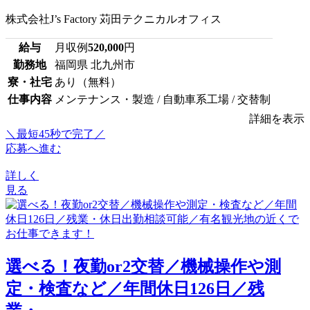
株式会社J’s Factory 苅田テクニカルオフィス
給与
月収例
520,000
円
勤務地
福岡県 北九州市
寮・社宅
あり（無料）
仕事内容
メンテナンス・製造 / 自動車系工場 / 交替制
詳細を表示
＼最短45秒で完了／
応募へ進む
詳しく
見る
選べる！夜勤or2交替／機械操作や測
定・検査など／年間休日126日／残