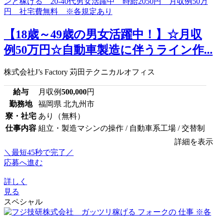
【18歳～49歳の男女活躍中！】☆月収
例50万円☆自動車製造に伴うライン作...
株式会社J’s Factory 苅田テクニカルオフィス
給与
月収例
500,000
円
勤務地
福岡県 北九州市
寮・社宅
あり（無料）
仕事内容
組立・製造マシンの操作 / 自動車系工場 / 交替制
詳細を表示
＼最短45秒で完了／
応募へ進む
詳しく
見る
スペシャル