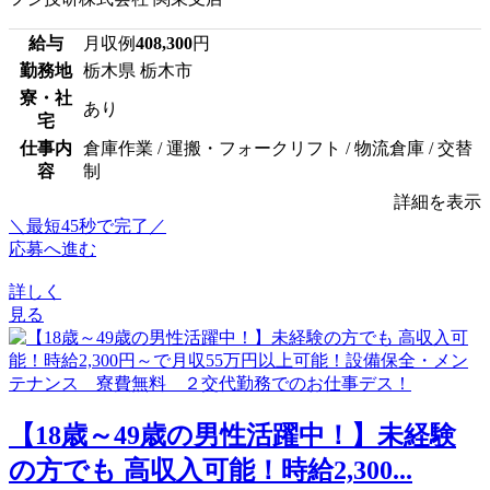
給与
月収例
408,300
円
勤務地
栃木県 栃木市
寮・社
あり
宅
仕事内
倉庫作業 / 運搬・フォークリフト / 物流倉庫 / 交替
容
制
詳細を表示
＼最短45秒で完了／
応募へ進む
詳しく
見る
【18歳～49歳の男性活躍中！】未経験
の方でも 高収入可能！時給2,300...