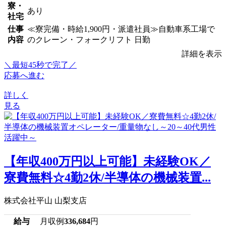
寮・
あり
社宅
仕事
≪寮完備・時給1,900円・派遣社員≫自動車系工場で
内容
のクレーン・フォークリフト 日勤
詳細を表示
＼最短45秒で完了／
応募へ進む
詳しく
見る
【年収400万円以上可能】未経験OK／
寮費無料☆4勤2休/半導体の機械装置...
株式会社平山 山梨支店
給与
月収例
336,684
円