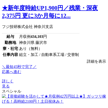
★新年度時給UP1,900円／残業・深夜
2,375円 更に3か月毎に12...
フジ技研株式会社 神奈川支店
給与
月収例
434,103
円
勤務地
神奈川県 藤沢市
寮・社宅
あり（無料）
仕事内容
組立・加工 / 自動車系工場 / 交替制
詳細を表示
＼最短45秒で完了／
応募へ進む
詳しく
見る
スペシャル