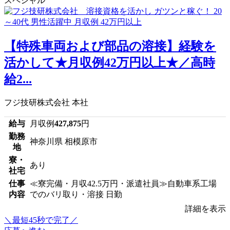
スペシャル
【特殊車両および部品の溶接】経験を
活かして★月収例42万円以上★／高時
給2...
フジ技研株式会社 本社
給与
月収例
427,875
円
勤務
神奈川県 相模原市
地
寮・
あり
社宅
仕事
≪寮完備・月収42.5万円・派遣社員≫自動車系工場
内容
でのバリ取り・溶接 日勤
詳細を表示
＼最短45秒で完了／