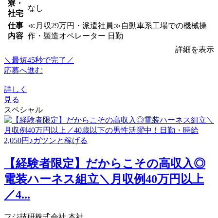
寮・
なし
社宅
仕事
≪月収29万円・派遣社員≫自動車系工場での機械操
内容
作・製造オペレーター 日勤
詳細を表示
＼最短45秒で完了／
応募へ進む
詳しく
見る
スペシャル
【経験者限定】だからこその高収入◎
電装ハーネス組立＼月収例40万円以上
／4...
フジ技研株式会社 本社