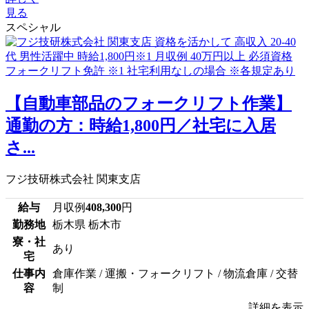
見る
スペシャル
【自動車部品のフォークリフト作業】
通勤の方：時給1,800円／社宅に入居
さ...
フジ技研株式会社 関東支店
給与
月収例
408,300
円
勤務地
栃木県 栃木市
寮・社
あり
宅
仕事内
倉庫作業 / 運搬・フォークリフト / 物流倉庫 / 交替
容
制
詳細を表示