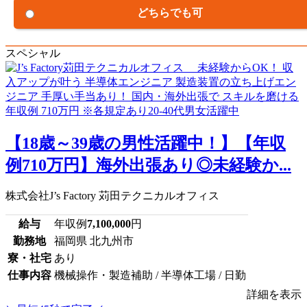
どちらでも可
スペシャル
【18歳～39歳の男性活躍中！】【年収
例710万円】海外出張あり◎未経験か...
株式会社J’s Factory 苅田テクニカルオフィス
給与
年収例
7,100,000
円
勤務地
福岡県 北九州市
寮・社宅
あり
仕事内容
機械操作・製造補助 / 半導体工場 / 日勤
詳細を表示