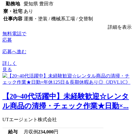
勤務地
愛知県 豊田市
寮・社宅
あり
仕事内容
運搬・塗装 / 機械系工場 / 交替制
詳細を表示
無料電話で
応募
応募へ進む
詳しく
見る
【20~40代活躍中】未経験歓迎☆レンタ
ル商品の清掃・チェック作業★日勤×...
UTエージェント株式会社
給与
月収例
234,000
円