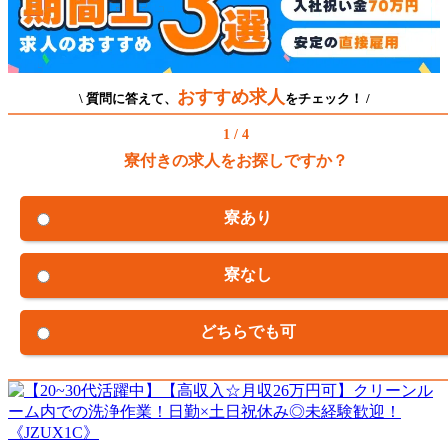
おすすめ求人
\ 質問に答えて、
をチェック！ /
1 / 4
寮付きの求人をお探しですか？
寮あり
寮なし
どちらでも可