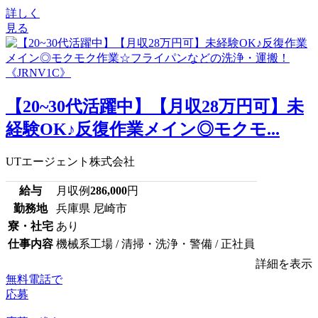
詳しく
見る
【20~30代活躍中】【月収28万円可】未
経験OK♪反復作業メイン◎モクモ...
UTエージェント株式会社
給与
月収例
286,000
円
勤務地
兵庫県 尼崎市
寮・社宅
あり
仕事内容
機械系工場 / 清掃・洗浄・警備 / 正社員
詳細を表示
無料電話で
応募