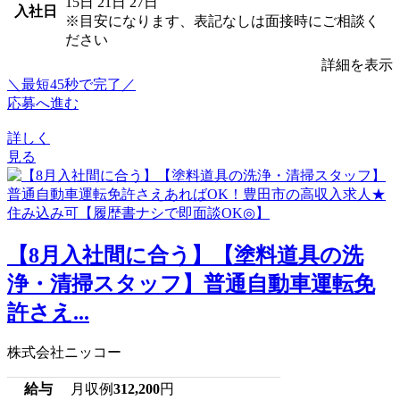
15日
21日
27日
入社日
※目安になります、表記なしは面接時にご相談く
ださい
詳細を表示
＼最短45秒で完了／
応募へ進む
詳しく
見る
【8月入社間に合う】【塗料道具の洗
浄・清掃スタッフ】普通自動車運転免
許さえ...
株式会社ニッコー
給与
月収例
312,200
円