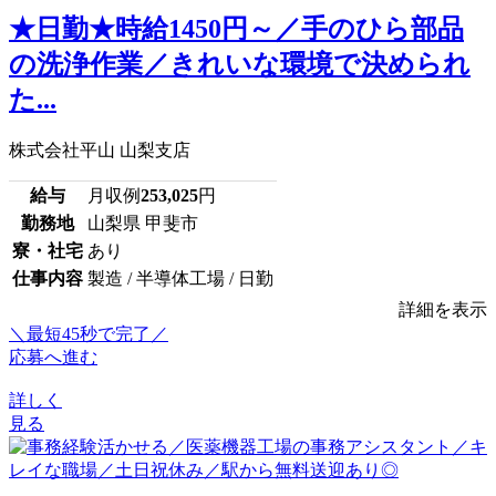
★日勤★時給1450円～／手のひら部品
の洗浄作業／きれいな環境で決められ
た...
株式会社平山 山梨支店
給与
月収例
253,025
円
勤務地
山梨県 甲斐市
寮・社宅
あり
仕事内容
製造 / 半導体工場 / 日勤
詳細を表示
＼最短45秒で完了／
応募へ進む
詳しく
見る