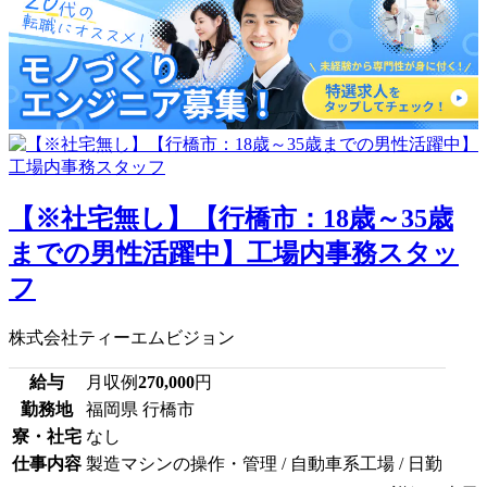
【※社宅無し】【行橋市：18歳～35歳
までの男性活躍中】工場内事務スタッ
フ
株式会社ティーエムビジョン
給与
月収例
270,000
円
勤務地
福岡県 行橋市
寮・社宅
なし
仕事内容
製造マシンの操作・管理 / 自動車系工場 / 日勤