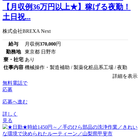
【月収例36万円以上★】稼げる夜勤！
土日祝...
株式会社BREXA Next
給与
月収例
370,000
円
勤務地
東京都 日野市
寮・社宅
あり
仕事内容
機械操作・製造補助 / 製薬化粧品系工場 / 夜勤
詳細を表示
無料電話で
応募
応募へ進む
詳しく
見る