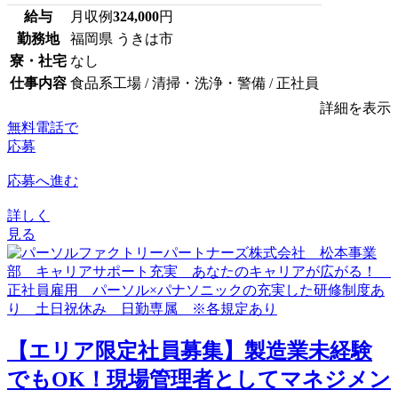
給与
月収例
324,000
円
勤務地
福岡県 うきは市
寮・社宅
なし
仕事内容
食品系工場 / 清掃・洗浄・警備 / 正社員
詳細を表示
無料電話で
応募
応募へ進む
詳しく
見る
【エリア限定社員募集】製造業未経験
でもOK！現場管理者としてマネジメン