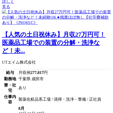
詳しく
見る
【人気の土日祝休み】月収27万円可！
医薬品工場での装置の分解・洗浄な
ど！未...
UTエイム株式会社
給与
月収例
277,817
円
勤務地
千葉県 成田市
寮・社
あり
宅
仕事内
製薬化粧品系工場 / 清掃・洗浄・警備 / 正社員
容
8月