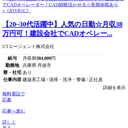
【20~30代活躍中】人気の日勤☆月収38
万円可！建設会社でCADオペレー...
UTエージェント株式会社
給与
月収例
384,000
円
勤務地
兵庫県 丹波市
寮・社宅
あり
仕事内容
建築系工場 / 清掃・洗浄・警備 / 正社員
詳細を表示
無料電話で
応募
応募へ進む
詳しく