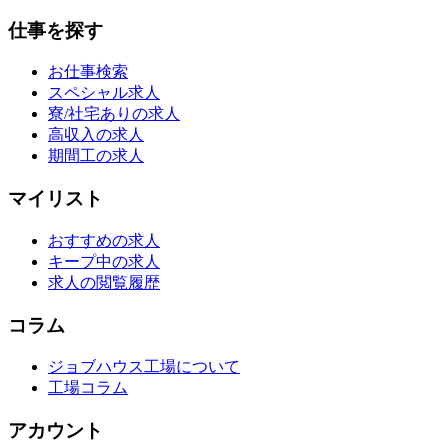
仕事を探す
お仕事検索
スペシャル求人
寮/社宅ありの求人
高収入の求人
期間工の求人
マイリスト
おすすめの求人
キープ中の求人
求人の閲覧履歴
コラム
ジョブハウス工場について
工場コラム
アカウント