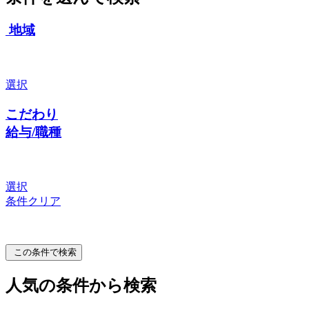
地域
選択
こだわり
給与/職種
選択
条件クリア
この条件で検索
人気の条件から検索