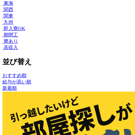
東海
関西
関東
九州
即入寮OK
期間工
寮あり
高収入
並び替え
おすすめ順
給与が高い順
新着順