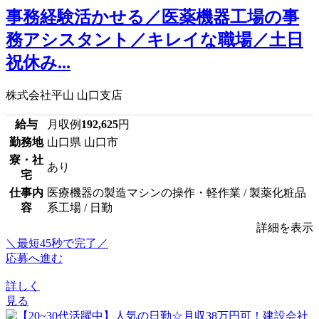
事務経験活かせる／医薬機器工場の事
務アシスタント／キレイな職場／土日
祝休み...
株式会社平山 山口支店
給与
月収例
192,625
円
勤務地
山口県 山口市
寮・社
あり
宅
仕事内
医療機器の製造マシンの操作・軽作業 / 製薬化粧品
容
系工場 / 日勤
詳細を表示
＼最短45秒で完了／
応募へ進む
詳しく
見る