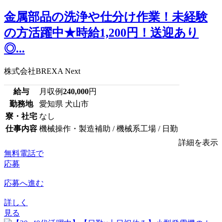
金属部品の洗浄や仕分け作業！未経験
の方活躍中★時給1,200円！送迎あり
◎...
株式会社BREXA Next
給与
月収例
240,000
円
勤務地
愛知県 犬山市
寮・社宅
なし
仕事内容
機械操作・製造補助 / 機械系工場 / 日勤
詳細を表示
無料電話で
応募
応募へ進む
詳しく
見る