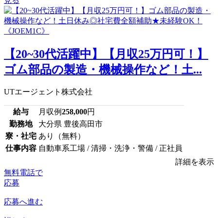
見る
【20~30代活躍中】【月収25万円可！】
ゴム部品の製造・機械操作など！土...
UTエージェント株式会社
給与
月収例
258,000
円
勤務地
大分県 豊後高田市
寮・社宅
あり（無料）
仕事内容
自動車系工場 / 清掃・洗浄・警備 / 正社員
詳細を表示
無料電話で
応募
応募へ進む