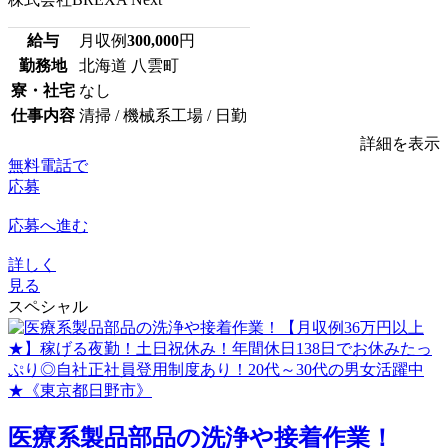
給与
月収例
300,000
円
勤務地
北海道 八雲町
寮・社宅
なし
仕事内容
清掃 / 機械系工場 / 日勤
詳細を表示
無料電話で
応募
応募へ進む
詳しく
見る
スペシャル
医療系製品部品の洗浄や接着作業！