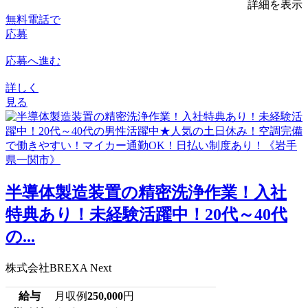
詳細を表示
無料電話で
応募
応募へ進む
詳しく
見る
半導体製造装置の精密洗浄作業！入社
特典あり！未経験活躍中！20代～40代
の...
株式会社BREXA Next
給与
月収例
250,000
円