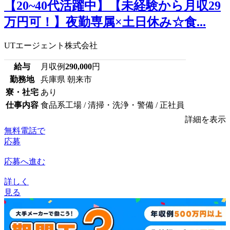
【20~40代活躍中】【未経験から月収29
万円可！】夜勤専属×土日休み☆食...
UTエージェント株式会社
給与
月収例
290,000
円
勤務地
兵庫県 朝来市
寮・社宅
あり
仕事内容
食品系工場 / 清掃・洗浄・警備 / 正社員
詳細を表示
無料電話で
応募
応募へ進む
詳しく
見る