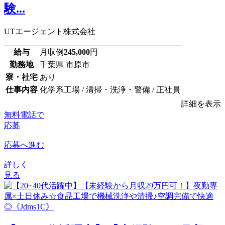
験...
UTエージェント株式会社
給与
月収例
245,000
円
勤務地
千葉県 市原市
寮・社宅
あり
仕事内容
化学系工場 / 清掃・洗浄・警備 / 正社員
詳細を表示
無料電話で
応募
応募へ進む
詳しく
見る