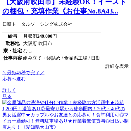
【大阪府吹田市】未経験OK！イースト
の梱包・充填作業《お仕事No.8A43...
日研トータルソーシング株式会社
給与
月収例
249,000
円
勤務地
大阪府 吹田市
寮・社宅
なし
仕事内容
組み立て・袋詰め / 食品系工場 / 日勤
詳細を表示
＼最短45秒で完了／
応募へ進む
詳しく
見る