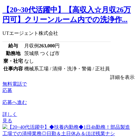
【20~30代活躍中】【高収入☆月収26万
円可】クリーンルーム内での洗浄作...
UTエージェント株式会社
給与
月収例
263,000
円
勤務地
茨城県 つくば市
寮・社宅
なし
仕事内容
機械系工場 / 清掃・洗浄・警備 / 正社員
詳細を表示
無料電話で
応募
応募へ進む
詳しく
見る