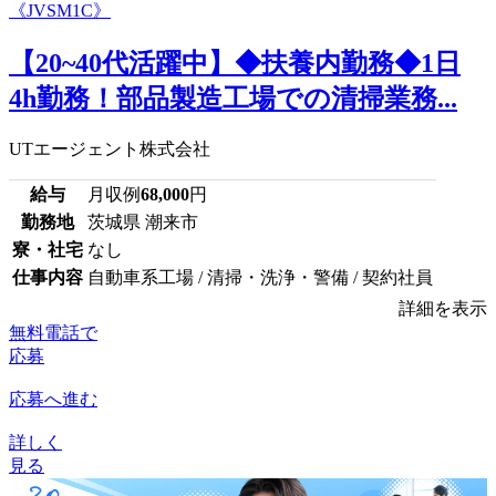
【20~40代活躍中】◆扶養内勤務◆1日
4h勤務！部品製造工場での清掃業務...
UTエージェント株式会社
給与
月収例
68,000
円
勤務地
茨城県 潮来市
寮・社宅
なし
仕事内容
自動車系工場 / 清掃・洗浄・警備 / 契約社員
詳細を表示
無料電話で
応募
応募へ進む
詳しく
見る