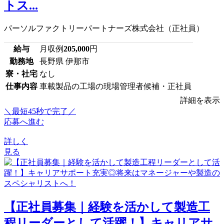
トス...
パーソルファクトリーパートナーズ株式会社（正社員）
給与
月収例
205,000
円
勤務地
長野県 伊那市
寮・社宅
なし
仕事内容
車載製品の工場の現場管理者候補・正社員
詳細を表示
＼最短45秒で完了／
応募へ進む
詳しく
見る
【正社員募集｜経験を活かして製造工
程リーダーとして活躍！】キャリアサ