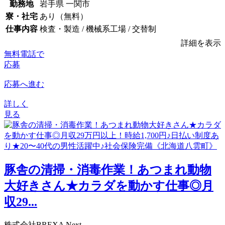
勤務地
岩手県 一関市
寮・社宅
あり（無料）
仕事内容
検査・製造 / 機械系工場 / 交替制
詳細を表示
無料電話で
応募
応募へ進む
詳しく
見る
豚舎の清掃・消毒作業！あつまれ動物
大好きさん★カラダを動かす仕事◎月
収29...
株式会社BREXA Next