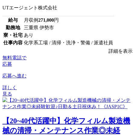
UTエージェント株式会社
給与
月収例
271,000
円
勤務地
三重県 伊勢市
寮・社宅
あり
仕事内容
化学系工場 / 清掃・洗浄・警備 / 派遣社員
詳細を表示
無料電話で
応募
応募へ進む
詳しく
見る
【20~40代活躍中】化学フィルム製造機
械の清掃・メンテナンス作業◎未経