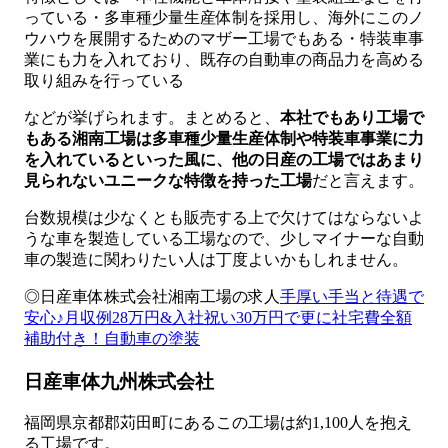
っている・多車種少量生産体制を採用し、海外にこのノ
ウハウを展開するためのマザー工場でもある・特装車事
業にも力を入れており、既存の自動車の商品力を高める
取り組みを行っている
などが挙げられます。まとめると、
本社でもあり工場で
もある湘南工場は多車種少量生産体制や特装車事業に力
を入れているといった風に、他の日産の工場ではあまり
見られないユニークな特徴を持った工場
だと言えます。
台数規模は少なくとも販売する上で欠けてはならないよ
うな車を製造している工場なので、少しマイナーな自動
車の製造に関わりたい人は丁度よいかもしれません。
◎日産車体株式会社湘南工場の求人
手厚い手当と待遇で
安心♪月収例28万円&入社祝い30万円で更に社宅費全額
補助付き！自動車の塗装
日産車体九州株式会社
福岡県京都郡苅田町にあるこの工場は約1,100人を抱え
る工場です。