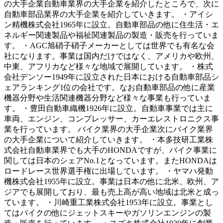
の大手企業自動車業界の大手企業を紹介したところで、次に
自動車部品業界の大手企業を紹介していきます。 ・アイシ
ン精機株式会社1965年に設立。自動車部品の他に住生活・エ
ネルギー関連製品や福祉関連製品の製造・販売を行っていま
す。 ・AGC旭硝子硝子メーカーとしては世界でも有名な会
社になります。事業は国内だけではなく、アメリカや欧州、
中東、アフリカなど様々な地域で展開しています。 ・株式
会社デンソー1949年に設立された日本における自動車部品シ
ェアランキング1位の会社です。なお自動車部品の他に産業
機器分野や生活関連機器分野など様々な事業も行っていま
す。 ・豊田自動車織機1926年に設立。自動車事業では主に
車両、エンジン、コンプレッサー、カーエレストロニクス事
業を行っています。 バイク業界の大手企業次にバイク業界
の大手企業について紹介していきます。 ・本多技研工業株
式会社自動車業界でも大手のHONDAですが、バイク事業に
関しては日本のシェアNo.1となっています。またHONDAは
ロードレース世界選手権に出場しています。 ・ヤマハ発動
機株式会社1955年に設立。事業は日本の他に北米、欧州、ア
ジアでも展開しており、最も売上高が高い地域は北米と成っ
ています。 ・川崎重工業株式会社1953年に設立。事業とし
てはバイクの他にジェットスキーやガソリンエンジンの製