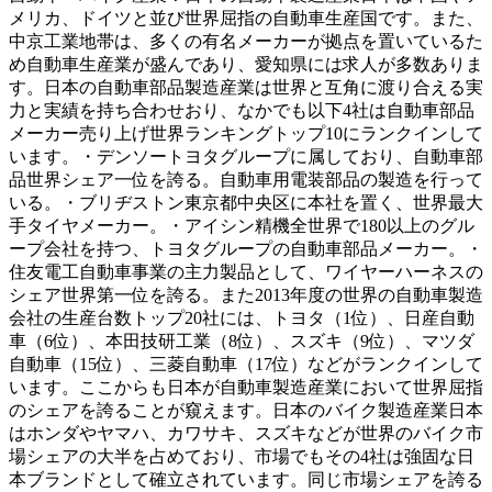
メリカ、ドイツと並び世界屈指の自動車生産国です。また、
中京工業地帯は、多くの有名メーカーが拠点を置いているた
め自動車生産業が盛んであり、愛知県には求人が多数ありま
す。日本の自動車部品製造産業は世界と互角に渡り合える実
力と実績を持ち合わせおり、なかでも以下4社は自動車部品
メーカー売り上げ世界ランキングトップ10にランクインして
います。・デンソートヨタグループに属しており、自動車部
品世界シェア一位を誇る。自動車用電装部品の製造を行って
いる。・ブリヂストン東京都中央区に本社を置く、世界最大
手タイヤメーカー。・アイシン精機全世界で180以上のグル
ープ会社を持つ、トヨタグループの自動車部品メーカー。・
住友電工自動車事業の主力製品として、ワイヤーハーネスの
シェア世界第一位を誇る。また2013年度の世界の自動車製造
会社の生産台数トップ20社には、トヨタ（1位）、日産自動
車（6位）、本田技研工業（8位）、スズキ（9位）、マツダ
自動車（15位）、三菱自動車（17位）などがランクインして
います。ここからも日本が自動車製造産業において世界屈指
のシェアを誇ることが窺えます。日本のバイク製造産業日本
はホンダやヤマハ、カワサキ、スズキなどが世界のバイク市
場シェアの大半を占めており、市場でもその4社は強固な日
本ブランドとして確立されています。同じ市場シェアを誇る