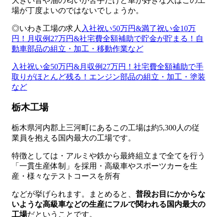
大きい音や油の匂いが苦手だけど車が好きな人はこの工
場が丁度よいのではないでしょうか。
◎いわき工場の求人
入社祝い50万円&満了祝い金10万
円！月収例27万円&社宅費全額補助で貯金が貯まる！自
動車部品の組立・加工・移動作業など
入社祝い金50万円&月収例27万円！社宅費全額補助で手
取りがほとんど残る！エンジン部品の組立・加工・塗装
など
栃木工場
栃木県河内郡上三河町にあるこの工場は約5,300人の従
業員を抱える国内最大の工場です。
特徴としては・アルミや鉄から最終組立まで全てを行う
「一貫生産体制」を採用・高級車やスポーツカーを生
産・様々なテストコースを所有
などが挙げられます。まとめると、
普段お目にかからな
いような高級車などの生産にフルで関われる国内最大の
工場
だということです。