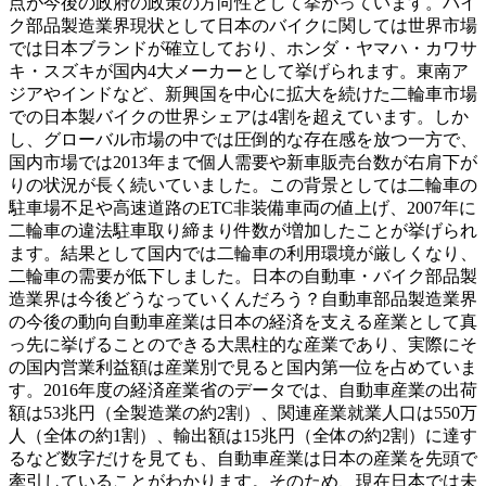
点が今後の政府の政策の方向性として挙がっています。バイ
ク部品製造業界現状として日本のバイクに関しては世界市場
では日本ブランドが確立しており、ホンダ・ヤマハ・カワサ
キ・スズキが国内4大メーカーとして挙げられます。東南ア
ジアやインドなど、新興国を中心に拡大を続けた二輪車市場
での日本製バイクの世界シェアは4割を超えています。しか
し、グローバル市場の中では圧倒的な存在感を放つ一方で、
国内市場では2013年まで個人需要や新車販売台数が右肩下が
りの状況が長く続いていました。この背景としては二輪車の
駐車場不足や高速道路のETC非装備車両の値上げ、2007年に
二輪車の違法駐車取り締まり件数が増加したことが挙げられ
ます。結果として国内では二輪車の利用環境が厳しくなり、
二輪車の需要が低下しました。日本の自動車・バイク部品製
造業界は今後どうなっていくんだろう？自動車部品製造業界
の今後の動向自動車産業は日本の経済を支える産業として真
っ先に挙げることのできる大黒柱的な産業であり、実際にそ
の国内営業利益額は産業別で見ると国内第一位を占めていま
す。2016年度の経済産業省のデータでは、自動車産業の出荷
額は53兆円（全製造業の約2割）、関連産業就業人口は550万
人（全体の約1割）、輸出額は15兆円（全体の約2割）に達す
るなど数字だけを見ても、自動車産業は日本の産業を先頭で
牽引していることがわかります。そのため、現在日本では未