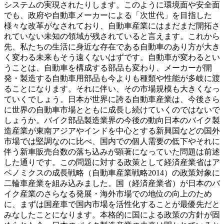
システムの実現されたりします。このように環境面や安全面
でも、政府や自動車メーカーによる「次世代」を目指した
様々な改革がなされており、自動車産業にはまだまだ開拓さ
れていない未知の領域が残されていると言えます。これから
先、私たちの生活に身近な存在である自動車のあり方が大き
く変わる未来もそう遠くないはずです。自動車が変わるとい
うことは、自動車を構成する部品も変わり、メーカーが開
発・製造する自動車用部品も今よりも種類や性能が多岐に渡
ることになります。それに伴い、その市場規模も大きくなっ
ていくでしょう。日本が世界に誇る自動車産業は、今後さら
に世界の自動車市場とともに成長し続けていくのではないで
しょうか。バイク部品製造業界の今後の動向日本のバイク製
造産業が東南アジアやインドを中心とする新興国などの国外
市場では堅調なのに比べ、国内での個人需要の低下やそれに
伴う新車販売台数の落ち込みが顕著になっていた問題は前述
した通りです。この問題に対する政策として経済産業省はア
ベノミクスの成長戦略（自動車産業戦略2014）の政策対象に
二輪車産業を組み込みました。国（経済産業省）が日本のバ
イク産業のさらなる発展・海外市場での地位の向上のため
に、まずは国産車で国内市場を活性化することが最優先だと
みなしたことになります。本格的に国による政策の方針が固