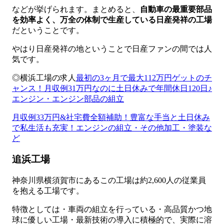
などが挙げられます。まとめると、
自動車の最重要部品
を効率よく、万全の体制で生産している日産発祥の工場
だということです。
やはり日産発祥の地ということで日産ファンの間では人
気です。
◎横浜工場の求人
最初の3ヶ月で最大112万円ゲットのチ
ャンス！月収例31万円なのに土日休みで年間休日120日♪
エンジン・エンジン部品の組立
月収例33万円&社宅費全額補助！豊富な手当と土日休み
で私生活も充実！エンジンの組立・その他加工・塗装な
ど
追浜工場
神奈川県横須賀市にあるこの工場は約2,600人の従業員
を抱える工場です。
特徴としては・車両の組立を行っている・高品質かつ地
球に優しい工場・最新技術の導入に積極的で、実際に溶