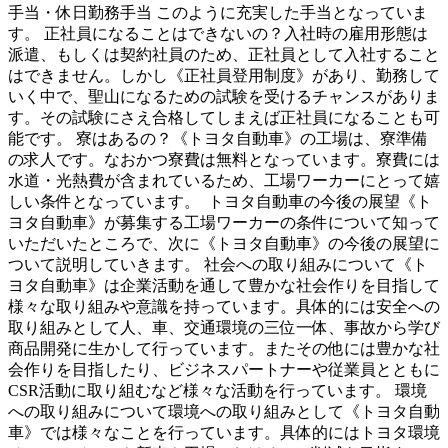
手当・休日勤務手当 このように充実した手当となっていま
す。 正社員になることはできないの？入社時の雇用形態は
派遣、もしくは契約社員のため、正社員として入社すること
はできません。しかし《正社員登用制度》があり、勤務して
いく中で、聖山になるための試験を受けるチャンスがありま
す。その試験にさえ合格してしまえば正社員になることも可
能です。 寮はあるの？《トヨタ自動車》の工場は、寮準備
の求人です。なおかつ寮費は無料となっています。寮費には
水道・光熱費が含まれているため、工場ワーカーにとって嬉
しい条件となっています。 トヨタ自動車の今後の展望《ト
ヨタ自動車》が募集する工場ワーカーの条件について知って
いただいたところで、次に《トヨタ自動車》の今後の展望に
ついて説明していきます。 社会への取り組みについて《ト
ヨタ自動車》は企業活動を通して豊かな社会作りを目指して
様々な取り組みや意識を持っています。具体的には安全への
取り組みとして人、車、交通環境の三位一体、事故から学び
商品開発に生かして行っています。またその他には豊かな社
会作りを目指したり、ビジネスパートナーや従業員とともに
CSR活動に取り組むなど様々な活動を行っています。 環境
への取り組みについて環境への取り組みとして《トヨタ自動
車》では様々なことを行っています。具体的にはトヨタ環境