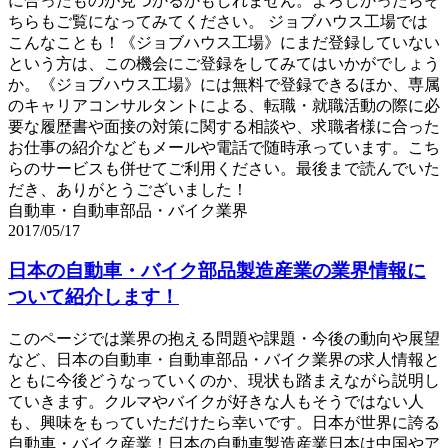
に合ったものが見つかるかもしれません。よろしかったらそ
ちらもご覧になってみてください。 ジョブハウス工場では
こんなことも！《ジョブハウス工場》にまだ登録していない
という方は、この機会にご登録をしてみてはいかがでしょう
か。《ジョブハウス工場》には無料で登録できるほか、専属
のキャリアコンサルタントによる、転職・就職活動の際に必
要な履歴書や面接の対策に関する相談や、求職者様に合った
お仕事の紹介などもメールや電話で随時承っています。こち
らのサービスも併せてご利用ください。最後まで読んでいた
だき、ありがとうございました！
自動車・自動車部品・バイク業界
2017/05/17
日本の自動車・バイク部品製造産業の業界情報に
ついて紹介します！
このページでは業界の抱える問題や課題・今後の動向や展望
など、日本の自動車・自動車部品・バイク業界の求人情報と
ともに今後どうなっていくのか、現状も踏まえながら説明し
ていきます。クルマやバイクが好きな人もそうではない人
も、興味をもっていただけたら幸いです。日本が世界に誇る
自動車・バイク産業！日本の自動車製造産業日本は中国やア