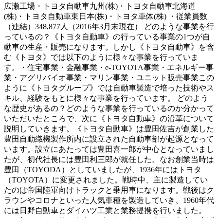
広瀬工場・トヨタ自動車九州(株)・トヨタ自動車北海道
(株)・トヨタ自動車東日本(株)・トヨタ車体(株) ・従業員数
（連結）348,877人（2016年3月末現在） どのような事業を行
っているの？《トヨタ自動車》の行っている事業の1つが自
動車の生産・販売になります。しかし《トヨタ自動車》を含
む《トヨタ》では以下のように様々な事業を行っていま
す。・住宅事業・金融事業・e-TOYOTA事業・エネルギー事
業・アグリバイオ事業・マリン事業・ユニット販売事業この
ように《トヨタグループ》では自動車製造で培った技術やス
キル、経験をもとに様々な事業を行っています。 どのよう
な歴史があるの？どのような事業を行っているのか分かって
いただいたところで、次に《トヨタ自動車》の沿革について
説明していきます。《トヨタ自動車》は豊田佐吉が創業した
豊田自動織機製作所内に設立された自動車部が起源となって
います。設立にあたっては豊田喜一郎が中心となっていまし
たが、初代社長には豊田利三郎が就任した。なお創業当時は
豊田（TOYODA）としていましたが、1936年にはトヨタ
（TOYOTA）に変更されました。戦時中、主に製造してい
たのは帝国陸軍向けトラックと乗用車になります。戦後はク
ラウンやコロナといった人気車種を製造していき、1960年代
には日野自動車とダイハツ工業と業務提携を行いました。