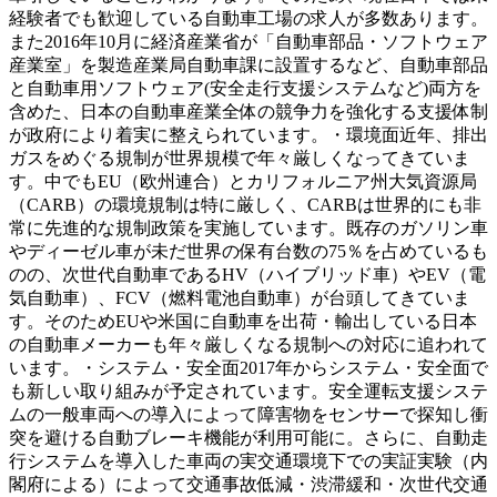
経験者でも歓迎している自動車工場の求人が多数あります。
また2016年10月に経済産業省が「自動車部品・ソフトウェア
産業室」を製造産業局自動車課に設置するなど、自動車部品
と自動車用ソフトウェア(安全走行支援システムなど)両方を
含めた、日本の自動車産業全体の競争力を強化する支援体制
が政府により着実に整えられています。・環境面近年、排出
ガスをめぐる規制が世界規模で年々厳しくなってきていま
す。中でもEU（欧州連合）とカリフォルニア州大気資源局
（CARB）の環境規制は特に厳しく、CARBは世界的にも非
常に先進的な規制政策を実施しています。既存のガソリン車
やディーゼル車が未だ世界の保有台数の75％を占めているも
のの、次世代自動車であるHV（ハイブリッド車）やEV（電
気自動車）、FCV（燃料電池自動車）が台頭してきていま
す。そのためEUや米国に自動車を出荷・輸出している日本
の自動車メーカーも年々厳しくなる規制への対応に追われて
います。・システム・安全面2017年からシステム・安全面で
も新しい取り組みが予定されています。安全運転支援システ
ムの一般車両への導入によって障害物をセンサーで探知し衝
突を避ける自動ブレーキ機能が利用可能に。さらに、自動走
行システムを導入した車両の実交通環境下での実証実験（内
閣府による）によって交通事故低減・渋滞緩和・次世代交通