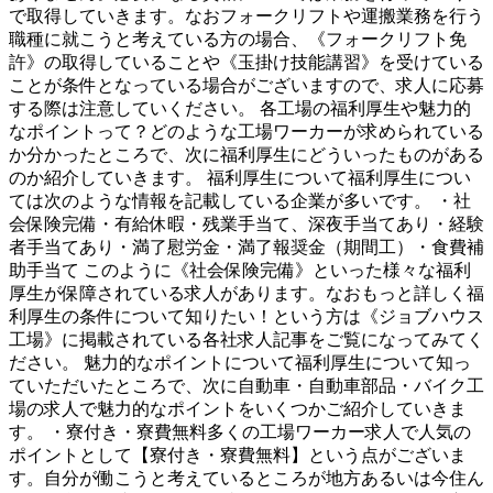
で取得していきます。なおフォークリフトや運搬業務を行う
職種に就こうと考えている方の場合、《フォークリフト免
許》の取得していることや《玉掛け技能講習》を受けている
ことが条件となっている場合がございますので、求人に応募
する際は注意していください。 各工場の福利厚生や魅力的
なポイントって？どのような工場ワーカーが求められている
か分かったところで、次に福利厚生にどういったものがある
のか紹介していきます。 福利厚生について福利厚生につい
ては次のような情報を記載している企業が多いです。 ・社
会保険完備・有給休暇・残業手当て、深夜手当てあり・経験
者手当てあり・満了慰労金・満了報奨金（期間工）・食費補
助手当て このように《社会保険完備》といった様々な福利
厚生が保障されている求人があります。なおもっと詳しく福
利厚生の条件について知りたい！という方は《ジョブハウス
工場》に掲載されている各社求人記事をご覧になってみてく
ださい。 魅力的なポイントについて福利厚生について知っ
ていただいたところで、次に自動車・自動車部品・バイク工
場の求人で魅力的なポイントをいくつかご紹介していきま
す。 ・寮付き・寮費無料多くの工場ワーカー求人で人気の
ポイントとして【寮付き・寮費無料】という点がございま
す。自分が働こうと考えているところが地方あるいは今住ん