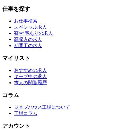
仕事を探す
お仕事検索
スペシャル求人
寮/社宅ありの求人
高収入の求人
期間工の求人
マイリスト
おすすめの求人
キープ中の求人
求人の閲覧履歴
コラム
ジョブハウス工場について
工場コラム
アカウント