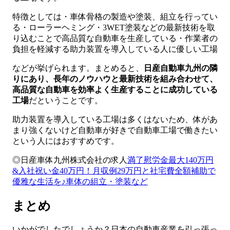
特徴としては・車体骨格の製造や塗装、組立を行ってい
る・ローラーヘミング・3WET塗装などの最新技術を取
り込むことで高品質な自動車を生産している・作業者の
負担を軽減する助力装置を導入している人に優しい工場
などが挙げられます。まとめると、
日産自動車九州の隣
りにあり、長年のノウハウと最新技術を組み合わせて、
高品質な自動車を効率よく生産することに成功している
工場
だということです。
助力装置を導入している工場は多くはないため、体があ
まり強くないけど自動車が好きで自動車工場で働きたい
という人にはおすすめです。
◎日産車体九州株式会社の求人
満了慰労金最大140万円
&入社祝い金40万円！月収例29万円と社宅費全額補助で
優雅な生活を♪車体の組立・塗装など
まとめ
いかがでしたでしょうか？日本の自動車産業を引っ張っ