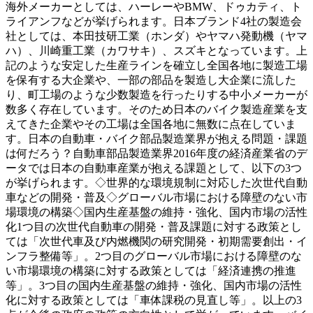
海外メーカーとしては、ハーレーやBMW、ドゥカティ、ト
ライアンフなどが挙げられます。日本ブランド4社の製造会
社としては、本田技研工業（ホンダ）やヤマハ発動機（ヤマ
ハ）、川崎重工業（カワサキ）、スズキとなっています。上
記のような安定した生産ラインを確立し全国各地に製造工場
を保有する大企業や、一部の部品を製造し大企業に流した
り、町工場のような少数製造を行ったりする中小メーカーが
数多く存在しています。そのため日本のバイク製造産業を支
えてきた企業やその工場は全国各地に無数に点在していま
す。日本の自動車・バイク部品製造業界が抱える問題・課題
は何だろう？自動車部品製造業界2016年度の経済産業省のデ
ータでは日本の自動車産業が抱える課題として、以下の3つ
が挙げられます。◇世界的な環境規制に対応した次世代自動
車などの開発・普及◇グローバル市場における障壁のない市
場環境の構築◇国内生産基盤の維持・強化、国内市場の活性
化1つ目の次世代自動車の開発・普及課題に対する政策とし
ては「次世代車及び内燃機関の研究開発・初期需要創出・イ
ンフラ整備等」。2つ目のグローバル市場における障壁のな
い市場環境の構築に対する政策としては「経済連携の推進
等」。3つ目の国内生産基盤の維持・強化、国内市場の活性
化に対する政策としては「車体課税の見直し等」。以上の3