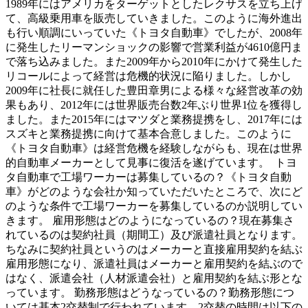
1989年にはアメリカをターゲットとしたレクサスを立ち上げ
て、高級乗用車を販売していきました。このように海外進出
も行い順調にいっていた《トヨタ自動車》でしたが、2008年
に発生したリーマンショックの影響で営業利益が4610億円ま
で落ち込みました。また2009年から2010年にかけて発生した
リコールによって経営は危機的状況に陥りました。しかし
2009年に社長に就任した豊田章男による様々な経営改革の効
果もあり、2012年には世界販売台数2年ぶり世界1位を獲得し
ました。また2015年にはマツダと業務提携をし、2017年には
スズキと業務提携に向けて基本合意しました。このように
《トヨタ自動車》は経営危機を経験しながらも、現在は世界
的自動車メーカーとして見事に復活を遂げています。 トヨ
タ自動車で工場ワーカーは募集しているの？《トヨタ自動
車》がどのような会社か知っていただいたところで、次にど
のような条件で工場ワーカーを募集しているのか説明してい
きます。 雇用形態はどのようになっているの？現在募集さ
れているのは契約社員（期間工）及び派遣社員となります。
ちなみに契約社員というのはメーカーと直接雇用契約を結ぶ
雇用形態になり、派遣社員はメーカーと雇用契約を結ぶので
はなく、派遣会社（人材派遣会社）と雇用契約を結ぶ形とな
っています。 勤務形態はどうなっているの？勤務形態につ
いては基本2交替制で行われています。2交替の時間は以下の