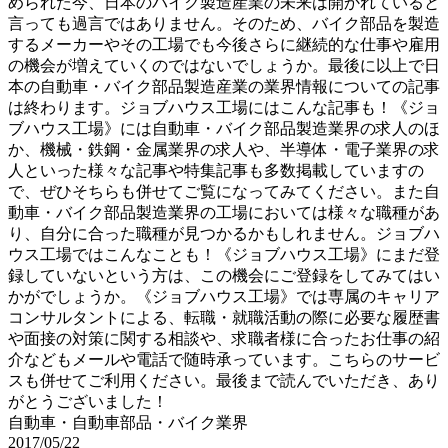
められた今、日本のバイク製造産業の未来は開かれていると
言っても過言ではありません。そのため、バイク部品を製造
するメーカーやその工場でも今後さらに継続的な仕事や雇用
の機会が増えていくのではないでしょうか。最後に以上で日
本の自動車・バイク部品製造産業の業界情報についての記事
は終わります。ジョブハウス工場にはこんな記事も！《ジョ
ブハウス工場》には自動車・バイク部品製造業界の求人のほ
か、機械・鉄鋼・金属業界の求人や、半導体・電子業界の求
人といった様々な記事や特集記事も多数掲載していますの
で、ぜひそちらも併せてご覧になってみてください。また自
動車・バイク部品製造業界の工場においては様々な職種があ
り、自分に合った職種が見つかるかもしれません。ジョブハ
ウス工場ではこんなことも！《ジョブハウス工場》にまだ登
録していないという方は、この機会にご登録をしてみてはい
かがでしょうか。《ジョブハウス工場》では専属のキャリア
コンサルタントによる、転職・就職活動の際に必要な履歴書
や面接の対策に関する相談や、求職者様に合ったお仕事の紹
介などもメールや電話で随時承っています。こちらのサービ
スも併せてご利用ください。最後まで読んでいただき、あり
がとうございました！
自動車・自動車部品・バイク業界
2017/05/22