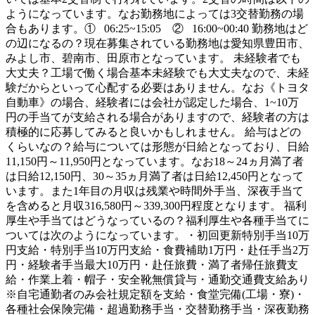
ようになっています。なお勤務地によっては3交替勤務の場
合もあります。① 06:25~15:05 ② 16:00~00:40 勤務地はど
の辺になるの？現在募集されている勤務地は愛知県豊田市、
みよし市、碧南市、田原市となっています。 未経験者でも
大丈夫？工場で働く場合基本未経験でも大丈夫なので、未経
験だからといって心配する必要はありません。なお《トヨタ
自動車》の場合、経験者には会社が認定した場合、1~10万
円の手当てが支給される場合がありますので、経験者の方は
積極的に応募してみると良いかもしれません。 給与はどの
くらいなの？給与については形態が日給となっており、日給
11,150円～11,950円となっています。なお18～24ヵ月満了者
は日給12,150円、30～35ヵ月満了者は日給12,450円となって
います。また1年目の月収は残業や時間外手当、深夜手当て
を含めると月収316,580円～339,300円程度となります。 福利
厚生や手当てはどうなっているの？福利厚生や各種手当てに
ついては次のようになっています。・初回更新特別手当10万
円支給・特別手当10万円支給・食費補助1万円・赴任手当2万
円・経験者手当最大10万円・赴任旅費・満了者帰任旅費支
給・作業上着・帽子・安全靴無償貸与・通勤交通費支給あり
※自宅通勤者のみ会社規定額を支給・食堂完備(工場・寮)・
各種社会保険完備・超過勤務手当・交替勤務手当・深夜勤務