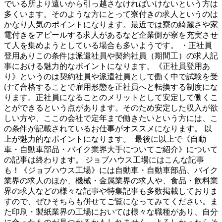
でいる所より遠いから引っ越さなければいけないという方は
多くいます。そのような方にとって寮付きの求人というのは
かなり人気のポイントになります。最近では寮の綺麗さや家
電付きをアピールする求人があるなど企業側が寮を充実させ
て人を集めようとしている場合も多いようです。 ・正社員
登用ありこの条件は派遣社員や契約社員（期間工）の求人記
事における魅力的なポイントになります。《正社員登用あ
り》というのは契約社員や派遣社員として働く中で試験を受
けて合格することで雇用形態を正社員へと転換する制度にな
ります。正社員になることのメリットとして安定して働くこ
とができるという点があります。そのため安定した収入が欲
しい方や、ここの会社で定年まで働きたいという方には、こ
の条件が記載されているお仕事がオススメになります。 以
上が魅力的なポイントになります。 最後に以上で《自動
車・自動車部品・バイク業界大手についてご紹介》について
の記事は終わります。 ジョブハウス工場にはこんな記事
も！《ジョブハウス工場》には自動車・自動車部品、バイク
業界の求人のほか、機械・金属業界の求人や、食品・飲料業
界の求人などの様々な記事や特集記事も多数掲載しておりま
すので、ぜひそちらも併せてご覧になってみてください。ま
た印刷・製紙業界の工場においては様々な職種があり、自分