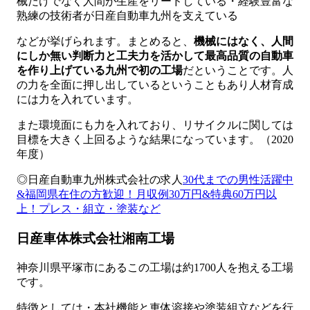
械だけでなく人間が生産をリードしている・経験豊富な
熟練の技術者が日産自動車九州を支えている
などが挙げられます。まとめると、
機械にはなく、人間
にしか無い判断力と工夫力を活かして最高品質の自動車
を作り上げている九州で初の工場
だということです。人
の力を全面に押し出しているということもあり人材育成
には力を入れています。
また環境面にも力を入れており、リサイクルに関しては
目標を大きく上回るような結果になっています。（2020
年度）
◎日産自動車九州株式会社の求人
30代までの男性活躍中
&福岡県在住の方歓迎！月収例30万円&特典60万円以
上！プレス・組立・塗装など
日産車体株式会社湘南工場
神奈川県平塚市にあるこの工場は約1700人を抱える工場
です。
特徴としては・本社機能と車体溶接や塗装組立などを行