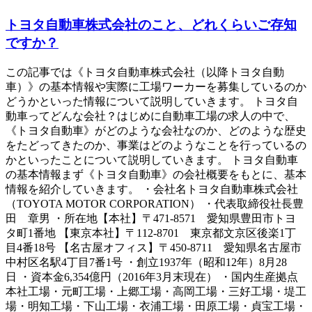
トヨタ自動車株式会社のこと、どれくらいご存知
ですか？
この記事では《トヨタ自動車株式会社（以降トヨタ自動
車）》の基本情報や実際に工場ワーカーを募集しているのか
どうかといった情報について説明していきます。 トヨタ自
動車ってどんな会社？はじめに自動車工場の求人の中で、
《トヨタ自動車》がどのような会社なのか、どのような歴史
をたどってきたのか、事業はどのようなことを行っているの
かといったことについて説明していきます。 トヨタ自動車
の基本情報まず《トヨタ自動車》の会社概要をもとに、基本
情報を紹介していきます。 ・会社名トヨタ自動車株式会社
（TOYOTA MOTOR CORPORATION） ・代表取締役社長豊
田 章男 ・所在地【本社】〒471-8571 愛知県豊田市トヨ
タ町1番地 【東京本社】〒112-8701 東京都文京区後楽1丁
目4番18号 【名古屋オフィス】〒450-8711 愛知県名古屋市
中村区名駅4丁目7番1号 ・創立1937年（昭和12年）8月28
日 ・資本金6,354億円（2016年3月末現在） ・国内生産拠点
本社工場・元町工場・上郷工場・高岡工場・三好工場・堤工
場・明知工場・下山工場・衣浦工場・田原工場・貞宝工場・