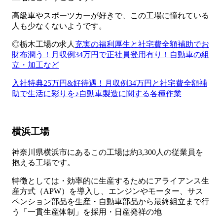
高級車やスポーツカーが好きで、この工場に憧れている
人も少なくないようです。
◎栃木工場の求人
充実の福利厚生と社宅費全額補助でお
財布潤う！月収例34万円で正社員登用有り！自動車の組
立・加工など
入社特典25万円&好待遇！月収例34万円と社宅費全額補
助で生活に彩りを♪自動車製造に関する各種作業
横浜工場
神奈川県横浜市にあるこの工場は約3,300人の従業員を
抱える工場です。
特徴としては・効率的に生産するためにアライアンス生
産方式（APW）を導入し、エンジンやモーター、サス
ペンション部品を生産・自動車部品から最終組立まで行
う「一貫生産体制」を採用・日産発祥の地