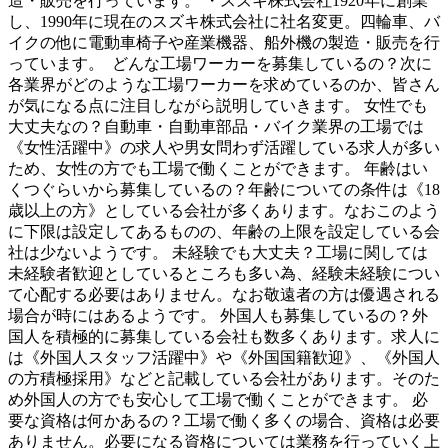
造・販売を行っています。 ・スズキ株式会社1920年に創業
し、1990年に現在のスズキ株式会社に社名変更。四輪車、バ
イクの他に電動車椅子や産業機器、船外機の製造・販売を行
っています。 どんな工場ワーカーを募集しているの？次に
各業界がどのような工場ワーカーを求めているのか、皆さん
が気になる点に注目しながら説明していきます。 女性でも
大丈夫なの？自動車・自動車部品・バイク業界の工場では
《女性活躍中》の求人や男女問わず活躍している求人が多い
ため、女性の方でも工場で働くことができます。 年齢はい
くつぐらいから募集しているの？年齢についての条件は《18
歳以上の方》としている会社が多くあります。なおこのよう
に下限は設定してあるものの、年齢の上限を設定している会
社は少ないようです。 未経験でも大丈夫？工場に関しては
未経験者歓迎としているところも多い為、経験未経験につい
て心配する必要はありません。なお敬遠者の方は優遇される
場合が時にはあるようです。 外国人も募集しているの？外
国人を積極的に募集している会社も数多くあります。求人に
は《外国人スタッフ活躍中》や《外国国籍歓迎》、《外国人
の方積極採用》などと記載している会社があります。そのた
め外国人の方でも安心して工場で働くことができます。 必
要な資格は何かあるの？工場で働く多くの場合、資格は必要
ありません。必要になる資格については業務を行っていく上