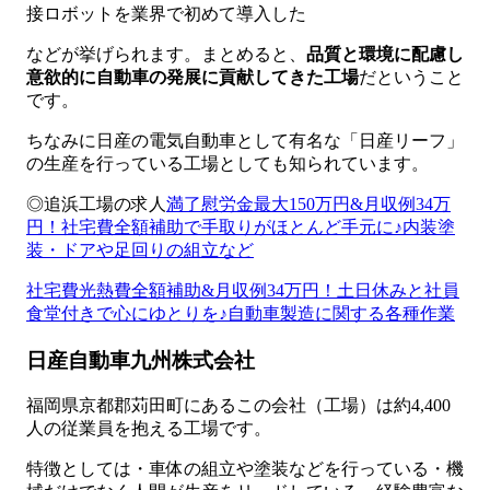
接ロボットを業界で初めて導入した
などが挙げられます。まとめると、
品質と環境に配慮し
意欲的に自動車の発展に貢献してきた工場
だということ
です。
ちなみに日産の電気自動車として有名な「日産リーフ」
の生産を行っている工場としても知られています。
◎追浜工場の求人
満了慰労金最大150万円&月収例34万
円！社宅費全額補助で手取りがほとんど手元に♪内装塗
装・ドアや足回りの組立など
社宅費光熱費全額補助&月収例34万円！土日休みと社員
食堂付きで心にゆとりを♪自動車製造に関する各種作業
日産自動車九州株式会社
福岡県京都郡苅田町にあるこの会社（工場）は約4,400
人の従業員を抱える工場です。
特徴としては・車体の組立や塗装などを行っている・機