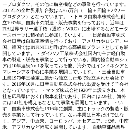
ープロダクツ、その他に航空機などの事業を行っています。
2015年の全世界累計台数は2,765万台（二輪＋四輪＋パワー
プロダクツ）となっています。 ・トヨタ自動車株式会社創
立1937年。自動車の製造・販売事業を行っており、近年は
FIA世界ラリー選手権（通称：WRC）に出場するなどモータ
ースポーツに積極的に参加しています。 ・日産自動車株式
会社日産は自動車事情を行っており、アメリカやロシア、中
国、韓国ではINFINITIと呼ばれる高級車ブランドとしても展
開しています。 ・ダイハツ工業株式会社国内で主に軽自動
車の製造・販売を事業として行っている。国内軽自動車シェ
アは10年連続No.1を取っておる他、海外ではインドネシアと
マレーシアを中心に事業を展開しています。 ・三菱自動車
工業1970年三菱重工業から独立した形で設立された会社で
す。2016年10月に日産自動車株式会社の出資を受けて子会社
となっています。 ・マツダ株式会社1920年に設立され、本
社を広島県におく自動車会社であり、国内には229社、海外
には141社を構えるなどして事業を展開しています。 ・い
すゞ自動車株式会社1916年に創業。主にトラックの製造・販
売を事業として行っています。なお事業は日本だけではな
く、アジア、中近東、ヨーロッパ、オセアニア、北米、中南
米、アフリカなど幅広く展開しています。 自動車部品業界