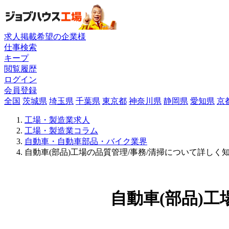
求人掲載希望の企業様
仕事検索
キープ
閲覧履歴
ログイン
会員登録
全国
茨城県
埼玉県
千葉県
東京都
神奈川県
静岡県
愛知県
京
工場・製造業求人
工場・製造業コラム
自動車・自動車部品・バイク業界
自動車(部品)工場の品質管理/事務/清掃について詳しく
自動車(部品)