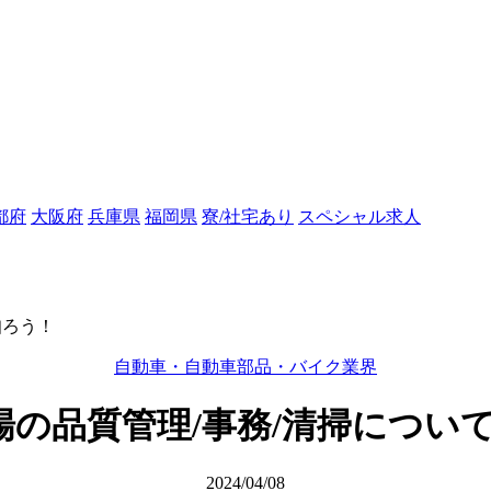
都府
大阪府
兵庫県
福岡県
寮/社宅あり
スペシャル求人
知ろう！
自動車・自動車部品・バイク業界
工場の品質管理/事務/清掃につい
2024/04/08