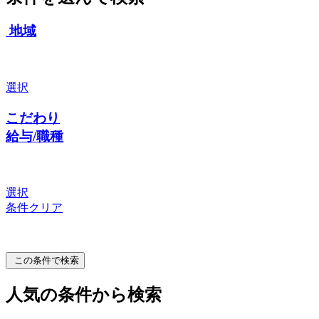
地域
選択
こだわり
給与/職種
選択
条件クリア
この条件で検索
人気の条件から検索