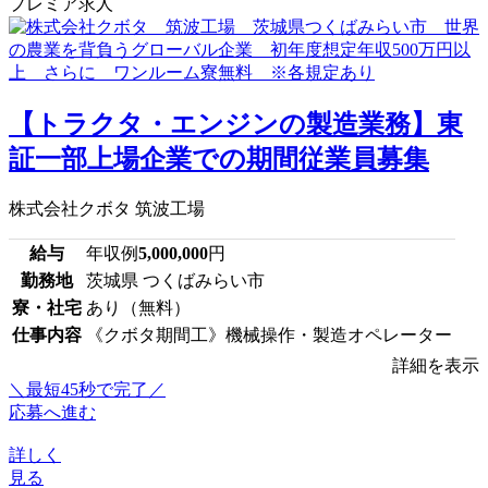
プレミア求人
【トラクタ・エンジンの製造業務】東
証一部上場企業での期間従業員募集
株式会社クボタ 筑波工場
給与
年収例
5,000,000
円
勤務地
茨城県 つくばみらい市
寮・社宅
あり（無料）
仕事内容
《クボタ期間工》機械操作・製造オペレーター
詳細を表示
＼最短45秒で完了／
応募へ進む
詳しく
見る