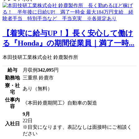
【着実に給与UP！】長く安心して働け
る『Honda』の期間従業員｜満了一時...
本田技研工業株式会社 鈴鹿製作所
給与
月収例
342,095
円
勤務地
三重県 鈴鹿市
寮・社
あり（無料）
宅
仕事内
《本田鈴鹿期間工》自動車の製造
容
9月
22日
入社日
※目安になります、表記なしは面接時にご相談く
ださい