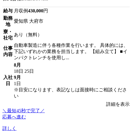
給与
月収例
430,000
円
勤務
愛知県 大府市
地
寮・
あり（無料）
社宅
自動車製造に伴う各種作業を行います。 具体的には、
仕事
下記いずれかの業務を担当します。 【組み立て】 ■イ
内容
ンパクトレンチを使用し...
8月
18日
25日
入社
9月
日
1日
※目安になります、表記なしは面接時にご相談くださ
い
詳細を表示
＼最短45秒で完了／
応募へ進む
詳しく