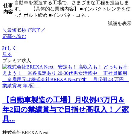
自動車を製造する工場で、さまざまな工程を担当しま
仕事
す。 【具体的な業務内容】 ■インパクトレンチを使
内容
ったボルト締め ■インパネ・コネ...
詳細を表示
＼最短45秒で完了／
応募へ進む
詳しく
見る
プレミア求人
【自動車製造の工場】月収例43万円＆
年2回の業績賞与で目指せ高収入！／家
具...
株式会社BREXA Next