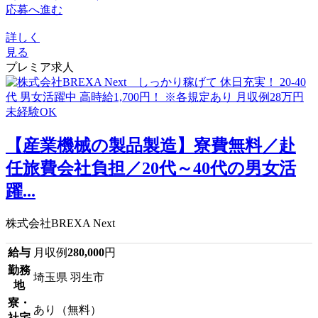
応募へ進む
詳しく
見る
プレミア求人
【産業機械の製品製造】寮費無料／赴
任旅費会社負担／20代～40代の男女活
躍...
株式会社BREXA Next
給与
月収例
280,000
円
勤務
埼玉県 羽生市
地
寮・
あり（無料）
社宅