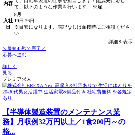
て、自動車製造の仕事を担当します！配属先に応じ
内容
て、以下のような作業を行います。 ※雇...
8月
入社
19日
26日
日
※目安になります、表記なしは面接時にご相談くださ
い
詳細を表示
＼最短45秒で完了／
応募へ進む
詳しく
見る
プレミア求人
【半導体製造装置のメンテナンス業
務】月収例32万円以上／1食200円～の
格...