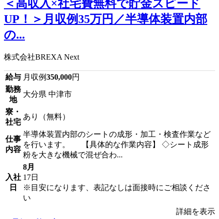
＜高収入×社宅費無料で貯金スピード
UP！＞月収例35万円／半導体装置内部
の...
株式会社BREXA Next
給与
月収例
350,000
円
勤務
大分県 中津市
地
寮・
あり（無料）
社宅
半導体装置内部のシートの成形・加工・検査作業など
仕事
を行います。 【具体的な作業内容】 ◇シート成形
内容
粉を大きな機械で混ぜ合わ...
8月
入社
17日
日
※目安になります、表記なしは面接時にご相談くださ
い
詳細を表示