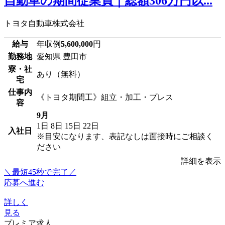
自動車の期間従業員｜総額306万円以...
トヨタ自動車株式会社
給与
年収例
5,600,000
円
勤務地
愛知県 豊田市
寮・社
あり（無料）
宅
仕事内
《トヨタ期間工》組立・加工・プレス
容
9月
1日
8日
15日
22日
入社日
※目安になります、表記なしは面接時にご相談く
ださい
詳細を表示
＼最短45秒で完了／
応募へ進む
詳しく
見る
プレミア求人