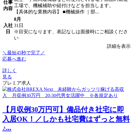
仕事
工場で、機械補助や組付けなどを担当します。
内容
【具体的な業務内容】 ■機械操作 ｜部...
8月
入社
31日
日
※目安になります、表記なしは面接時にご相談くださ
い
詳細を表示
＼最短45秒で完了／
応募へ進む
詳しく
見る
プレミア求人
【月収例30万円可】備品付き社宅に即
入居OK！／しかも社宅費はずっと無料
♪...