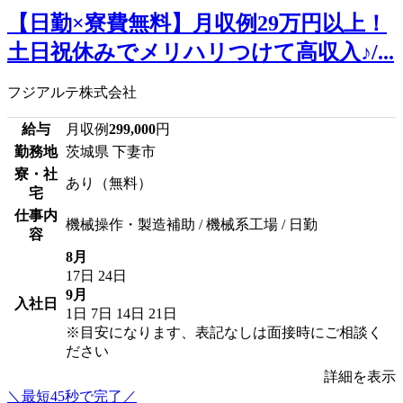
【日勤×寮費無料】月収例29万円以上！
土日祝休みでメリハリつけて高収入♪/...
フジアルテ株式会社
給与
月収例
299,000
円
勤務地
茨城県 下妻市
寮・社
あり（無料）
宅
仕事内
機械操作・製造補助 / 機械系工場 / 日勤
容
8月
17日
24日
9月
入社日
1日
7日
14日
21日
※目安になります、表記なしは面接時にご相談く
ださい
詳細を表示
＼最短45秒で完了／