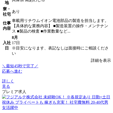
地
寮・
あり
社宅
車載用リチウムイオン電池部品の製造を担当します。
仕事
【具体的な業務内容】 ■製造装置の操作・メンテナン
内容
ス ■製品の検査 ■作業数量など...
8月
入社
17日
日
※目安になります、表記なしは面接時にご相談くださ
い
詳細を表示
＼最短45秒で完了／
応募へ進む
詳しく
見る
プレミア求人