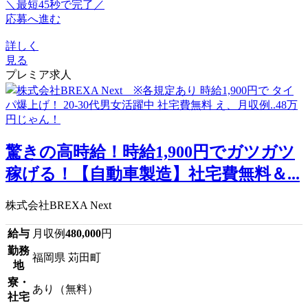
＼最短45秒で完了／
応募へ進む
詳しく
見る
プレミア求人
驚きの高時給！時給1,900円でガツガツ
稼げる！【自動車製造】社宅費無料＆...
株式会社BREXA Next
給与
月収例
480,000
円
勤務
福岡県 苅田町
地
寮・
あり（無料）
社宅