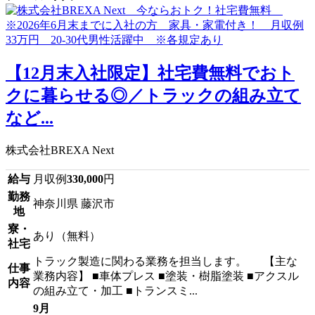
【12月末入社限定】社宅費無料でおト
クに暮らせる◎／トラックの組み立て
など...
株式会社BREXA Next
給与
月収例
330,000
円
勤務
神奈川県 藤沢市
地
寮・
あり（無料）
社宅
トラック製造に関わる業務を担当します。 【主な
仕事
業務内容】 ■車体プレス ■塗装・樹脂塗装 ■アクスル
内容
の組み立て・加工 ■トランスミ...
9月