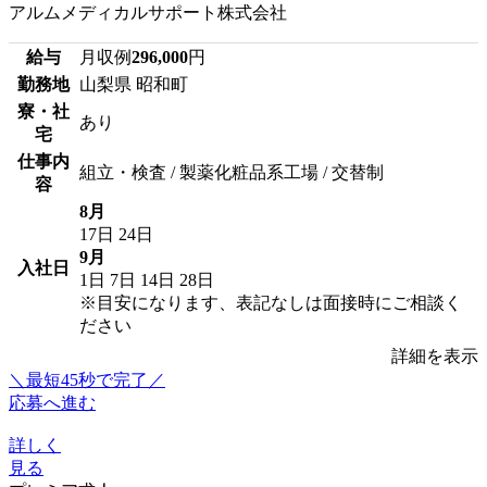
アルムメディカルサポート株式会社
給与
月収例
296,000
円
勤務地
山梨県 昭和町
寮・社
あり
宅
仕事内
組立・検査 / 製薬化粧品系工場 / 交替制
容
8月
17日
24日
9月
入社日
1日
7日
14日
28日
※目安になります、表記なしは面接時にご相談く
ださい
詳細を表示
＼最短45秒で完了／
応募へ進む
詳しく
見る