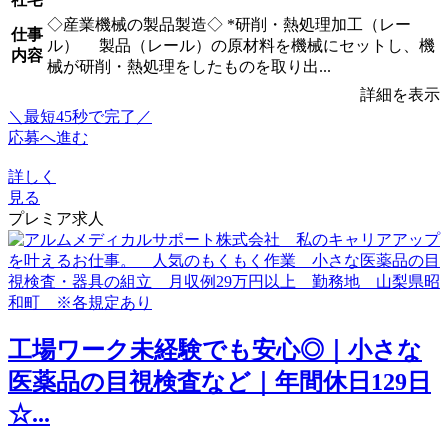
◇産業機械の製品製造◇ *研削・熱処理加工（レー
仕事
ル） 製品（レール）の原材料を機械にセットし、機
内容
械が研削・熱処理をしたものを取り出...
詳細を表示
＼最短45秒で完了／
応募へ進む
詳しく
見る
プレミア求人
工場ワーク未経験でも安心◎｜小さな
医薬品の目視検査など｜年間休日129日
☆...