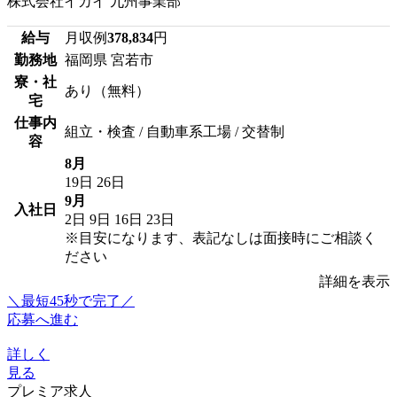
株式会社イカイ 九州事業部
給与
月収例
378,834
円
勤務地
福岡県 宮若市
寮・社
あり（無料）
宅
仕事内
組立・検査 / 自動車系工場 / 交替制
容
8月
19日
26日
9月
入社日
2日
9日
16日
23日
※目安になります、表記なしは面接時にご相談く
ださい
詳細を表示
＼最短45秒で完了／
応募へ進む
詳しく
見る
プレミア求人