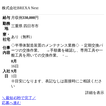
株式会社BREXA Next
給与
月収例
330,000
円
勤務
三重県 四日市市
地
寮・
あり（無料）
社宅
◇半導体製造装置のメンテナンス業務◇ ・定期交換パ
仕事
ーツの交換作業。 →手順書を確認し、専用工具や一
内容
般工具を用いての交換作業。 ・...
8月
16日
入社
9月
日
1日
※目安になります、表記なしは面接時にご相談くださ
い
詳細を表示
＼最短45秒で完了／
応募へ進む