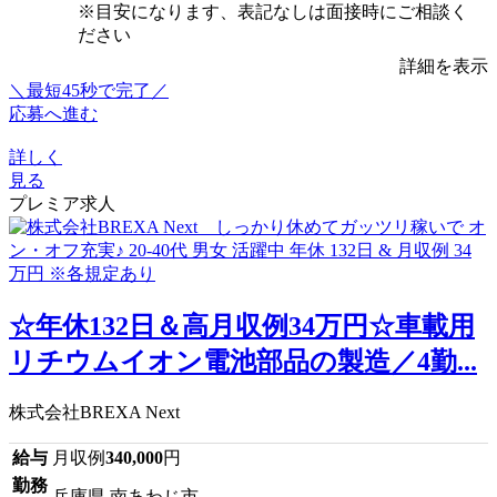
※目安になります、表記なしは面接時にご相談く
ださい
詳細を表示
＼最短45秒で完了／
応募へ進む
詳しく
見る
プレミア求人
☆年休132日＆高月収例34万円☆車載用
リチウムイオン電池部品の製造／4勤...
株式会社BREXA Next
給与
月収例
340,000
円
勤務
兵庫県 南あわじ市