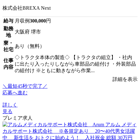
株式会社BREXA Next
給与
月収例
300,000
円
勤務
大阪府 堺市
地
寮・
あり（無料）
社宅
◇トラクタ本体の製造◇ 【トラクタの組立】 ・社内
仕事
に出たり入ったりしながら車部品の組付け ・外装部品
内容
の組付け ※ともに動きながら作業...
詳細を表示
＼最短45秒で完了／
応募へ進む
詳しく
見る
プレミア求人