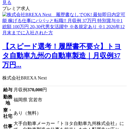
見る
プレミア求人
【スピード選考！履歴書不要☆】トヨ
タ自動車九州の自動車製造｜月収例37
万円...
株式会社BREXA Next
給与
月収例
370,000
円
勤務
福岡県 宮若市
地
寮・
あり（無料）
社宅
大手自動車メーカー『トヨタ自動車九州株式会社』に
仕事