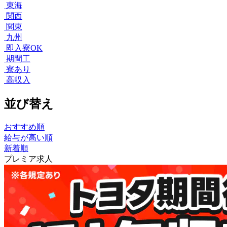
東海
関西
関東
九州
即入寮OK
期間工
寮あり
高収入
並び替え
おすすめ順
給与が高い順
新着順
プレミア求人