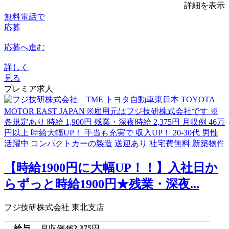
詳細を表示
無料電話で
応募
応募へ進む
詳しく
見る
プレミア求人
【時給1900円に大幅UP！！】入社日か
らずっと時給1900円★残業・深夜...
フジ技研株式会社 東北支店
給与
月収例
462,375
円