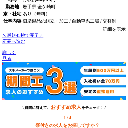
勤務地
岩手県 金ケ崎町
寮・社宅
あり（無料）
仕事内容
樹脂製品の組立・加工 / 自動車系工場 / 交替制
詳細を表示
＼最短45秒で完了／
応募へ進む
詳しく
見る
おすすめ求人
\ 質問に答えて、
をチェック！ /
1 / 4
寮付きの求人をお探しですか？