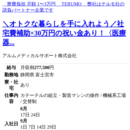
＼オトクな暮らしを手に入れよう／社
宅費補助×30万円の祝い金あり！〈医療
器...
アルムメディカルサポート株式会社
給与
月収例
277,500
円
勤務地
静岡県 富士宮市
寮・社
あり
宅
仕事内
カテーテルの組立・製造マシンの操作 / 機械系工場
容
/ 交替制
8月
17日
24日
9月
入社日
1日
7日
14日
29日