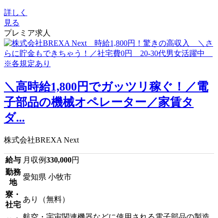
詳しく
見る
プレミア求人
＼高時給1,800円でガッツリ稼ぐ！／電
子部品の機械オペレーター／家賃タ
ダ...
株式会社BREXA Next
給与
月収例
330,000
円
勤務
愛知県 小牧市
地
寮・
あり（無料）
社宅
航空・宇宙関連機器などに使用される電子部品の製造