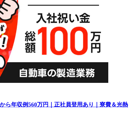
目から年収例560万円｜正社員登用あり｜寮費＆光熱