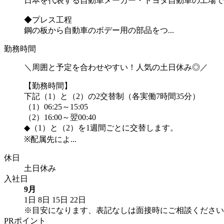
日本を代表する自動車メーカー・トヨタ自動車の工場で
◆プレス工程
鋼の板から自動車のボデー用の部品をつ...
勤務時間
＼周囲と予定を合わせやすい！人気の土日休み◎／
【勤務時間】
下記（1）と（2）の2交替制（各実働7時間35分）
（1）06:25～15:05
（2）16:00～翌00:40
◆（1）と（2）を1週間ごとに交替します。
※配属先によ...
休日
土日休み
入社日
9月
1日
8日
15日
22日
※目安になります、表記なしは面接時にご相談ください
PRポイント