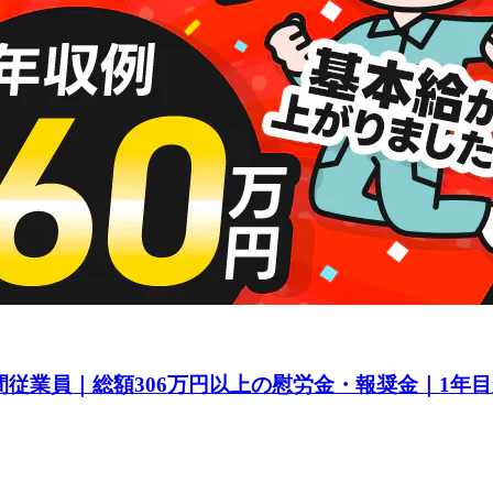
間従業員｜総額306万円以上の慰労金・報奨金｜1年