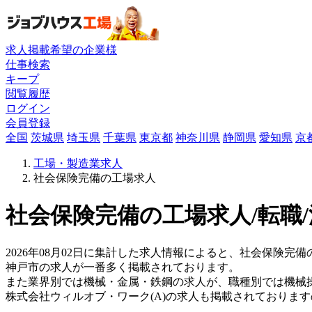
求人掲載希望の企業様
仕事検索
キープ
閲覧履歴
ログイン
会員登録
全国
茨城県
埼玉県
千葉県
東京都
神奈川県
静岡県
愛知県
京
工場・製造業求人
社会保険完備の工場求人
社会保険完備の工場求人/転職
2026年08月02日に集計した求人情報によると、社会保険完備の平
神戸市の求人が一番多く掲載されております。
また業界別では機械・金属・鉄鋼の求人が、職種別では機械
株式会社ウィルオブ・ワーク(A)の求人も掲載されておりま