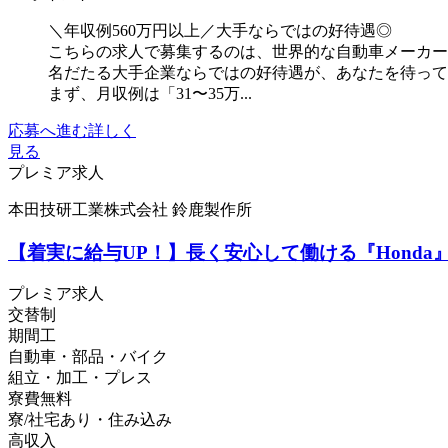
＼年収例560万円以上／大手ならではの好待遇◎
こちらの求人で募集するのは、世界的な自動車メーカー
名だたる大手企業ならではの好待遇が、あなたを待っ
まず、月収例は「31〜35万...
応募へ進む
詳しく
見る
プレミア求人
本田技研工業株式会社 鈴鹿製作所
【着実に給与UP！】長く安心して働ける『Hond
プレミア求人
交替制
期間工
自動車・部品・バイク
組立・加工・プレス
寮費無料
寮/社宅あり・住み込み
高収入