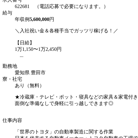
622681 （電話応募で必要になります。）
給与
年収例
5,600,000
円
＼入社祝い金＆各種手当でガッツリ稼げる！／
【日給】
1万1,150〜1万2,450円
...
勤務地
愛知県 豊田市
寮・社宅
あり（無料）
★冷蔵庫・テレビ・ポット・寝具などの家具＆家電付き
面倒な準備なしで身軽に引っ越しできます◎
仕事内容
「世界のトヨタ」の自動車製造に関する作業