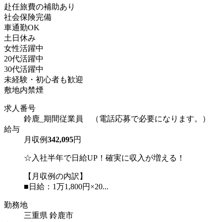
赴任旅費の補助あり
社会保険完備
車通勤OK
土日休み
女性活躍中
20代活躍中
30代活躍中
未経験・初心者も歓迎
敷地内禁煙
求人番号
鈴鹿_期間従業員 （電話応募で必要になります。）
給与
月収例
342,095
円
☆入社半年で日給UP！確実に収入が増える！
【月収例の内訳】
■日給：1万1,800円×20...
勤務地
三重県 鈴鹿市