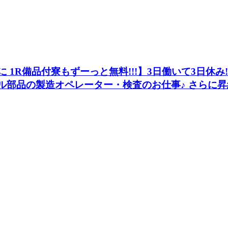
らに 1R備品付寮もずーっと無料!!!】3日働いて3日休み
イル部品の製造オペレーター・検査のお仕事♪ さらに昇