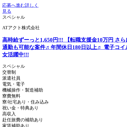
応募へ進む
詳しく
見る
スペシャル
ATアクト株式会社
高時給ずーっと1,650円!!! 【転職支援金10万円 さ
通勤も可能な案件♬年間休日180日以上♬ 電子コ
女活躍中!!!
スペシャル
交替制
派遣社員
電気・電子
機械操作・製造補助
寮費無料
寮/社宅あり・住み込み
祝い金・特典あり
高収入
赴任旅費の補助あり
家賃補助あり