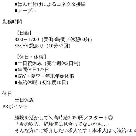
■はんだ付けによるコネクタ接続
■テープ...
勤務時間
【日勤】
8:00～17:00（実働8時間／休憩60分）
※小休憩あり（10分×2回）
【休日・休暇】
■土日祝休み（完全週休2日制）
■年間休日127日
■GW・夏季・年末年始休暇
■有給休暇（初年度10日）
休日
土日休み
PRポイント
経験を活かして＼高時給2,050円／スタート◎
「今の収入、経験値に見合ってないかも…」
そんな方にご紹介したい求人です！本求人は＼時給2,05