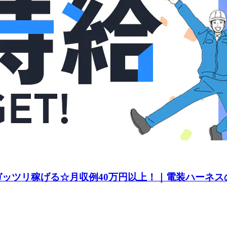
てガッツリ稼げる☆月収例40万円以上！｜電装ハーネス