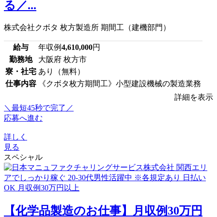
る／...
株式会社クボタ 枚方製造所 期間工（建機部門）
給与
年収例
4,610,000
円
勤務地
大阪府 枚方市
寮・社宅
あり（無料）
仕事内容
《クボタ枚方期間工》小型建設機械の製造業務
詳細を表示
＼最短45秒で完了／
応募へ進む
詳しく
見る
スペシャル
【化学品製造のお仕事】月収例30万円