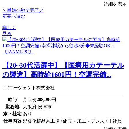
詳細を表示
＼最短45秒で完了／
応募へ進む
詳しく
見る
【20~30代活躍中】【医療用カテーテル
の製造】高時給1600円！空調完備...
UTエージェント株式会社
給与
月収例
288,000
円
勤務地
大阪府 摂津市
寮・社宅
あり
仕事内容
製薬化粧品系工場 / 組立・加工・プレス / 正社員