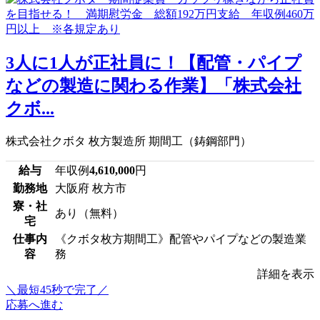
3人に1人が正社員に！【配管・パイプ
などの製造に関わる作業】「株式会社
クボ...
株式会社クボタ 枚方製造所 期間工（鋳鋼部門）
給与
年収例
4,610,000
円
勤務地
大阪府 枚方市
寮・社
あり（無料）
宅
仕事内
《クボタ枚方期間工》配管やパイプなどの製造業
容
務
詳細を表示
＼最短45秒で完了／
応募へ進む