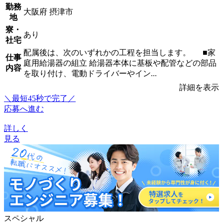
勤務
大阪府 摂津市
地
寮・
あり
社宅
配属後は、次のいずれかの工程を担当します。 ■家
仕事
庭用給湯器の組立 給湯器本体に基板や配管などの部品
内容
を取り付け、電動ドライバーやイン...
詳細を表示
＼最短45秒で完了／
応募へ進む
詳しく
見る
スペシャル