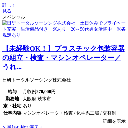
詳しく
見る
スペシャル
【未経験OK！】プラスチック包装容器
の組立・検査・マシンオペレーター／
うれ...
日研トータルソーシング株式会社
給与
月収例
270,000
円
勤務地
大阪府 茨木市
寮・社宅
あり
仕事内容
マシンオペレータ・検査 / 化学系工場 / 交替制
詳細を表示
＼最短45秒で完了／