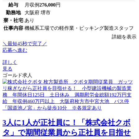
給与
月収例
276,000
円
勤務地
大阪府 堺市
寮・社宅
あり
仕事内容
機械系工場での軽作業・ピッキング製造スタッフ
詳細を表示
＼最短45秒で完了／
応募へ進む
詳しく
見る
ゴールド求人
3人に1人が正社員に！「株式会社クボ
タ」で期間従業員から正社員を目指せ