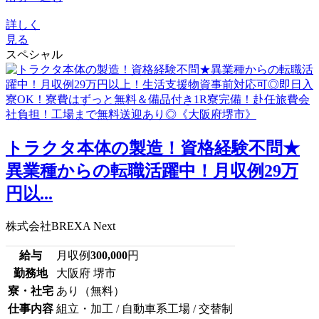
詳しく
見る
スペシャル
トラクタ本体の製造！資格経験不問★
異業種からの転職活躍中！月収例29万
円以...
株式会社BREXA Next
給与
月収例
300,000
円
勤務地
大阪府 堺市
寮・社宅
あり（無料）
仕事内容
組立・加工 / 自動車系工場 / 交替制