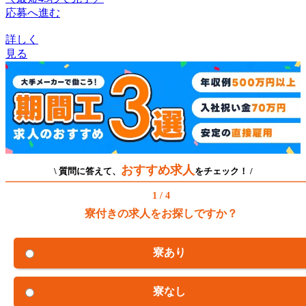
応募へ進む
詳しく
見る
おすすめ求人
\ 質問に答えて、
をチェック！ /
1 / 4
寮付きの求人をお探しですか？
寮あり
寮なし