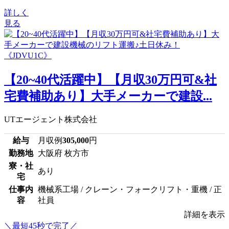
詳しく
見る
【20~40代活躍中】【月収30万円可&社
宅費補助あり】大手メーカーで建設...
UTエージェント株式会社
給与
月収例
305,000
円
勤務地
大阪府 枚方市
寮・社
あり
宅
仕事内
機械系工場 / クレーン・フォークリフト・重機 / 正
容
社員
詳細を表示
＼最短45秒で完了／