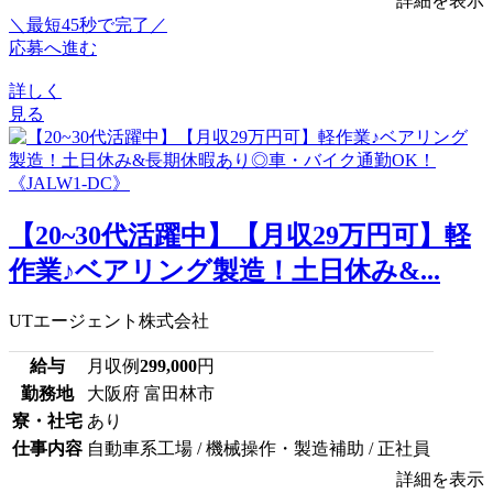
詳細を表示
＼最短45秒で完了／
応募へ進む
詳しく
見る
【20~30代活躍中】【月収29万円可】軽
作業♪ベアリング製造！土日休み&...
UTエージェント株式会社
給与
月収例
299,000
円
勤務地
大阪府 富田林市
寮・社宅
あり
仕事内容
自動車系工場 / 機械操作・製造補助 / 正社員
詳細を表示