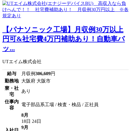
【パナソニック工場】月収例30万以上
円可&社宅費4万円補助あり！自動車バ
ッ...
UTエイム株式会社
給与
月収例
306,609
円
勤務地
大阪府 大阪市
寮・社
あり
宅
仕事内
電子部品系工場 / 検査・検品 / 正社員
容
8月
18日
24日
9月
入社日