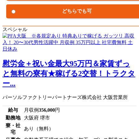
どちらでも可
スペシャル
慰労金＋祝い金最大95万円＆家賃ずっ
と無料の寮有★稼げる2交替！トラクタ
ー...
パーソルファクトリーパートナーズ株式会社 大阪営業所
給与
月収例
356,000
円
勤務地
大阪府 堺市
寮・社
あり（無料）
宅