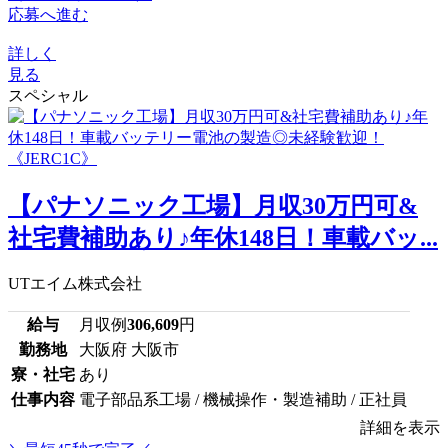
応募へ進む
詳しく
見る
スペシャル
【パナソニック工場】月収30万円可&
社宅費補助あり♪年休148日！車載バッ...
UTエイム株式会社
給与
月収例
306,609
円
勤務地
大阪府 大阪市
寮・社宅
あり
仕事内容
電子部品系工場 / 機械操作・製造補助 / 正社員
詳細を表示