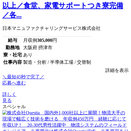
以上／食堂、家電サポートつき寮完備
／各...
日本マニュファクチャリングサービス株式会社
給与
月収例
305,000
円
勤務地
大阪府 摂津市
寮・社宅
あり
仕事内容
製造・分析 / 半導体工場 / 交替制
詳細を表示
＼最短45秒で完了／
応募へ進む
詳しく
見る
スペシャル