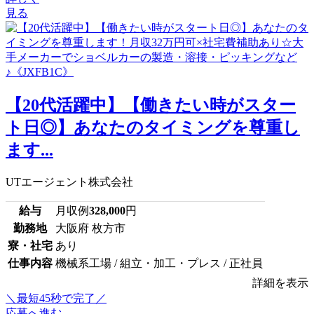
見る
【20代活躍中】【働きたい時がスター
ト日◎】あなたのタイミングを尊重し
ます...
UTエージェント株式会社
給与
月収例
328,000
円
勤務地
大阪府 枚方市
寮・社宅
あり
仕事内容
機械系工場 / 組立・加工・プレス / 正社員
詳細を表示
＼最短45秒で完了／
応募へ進む