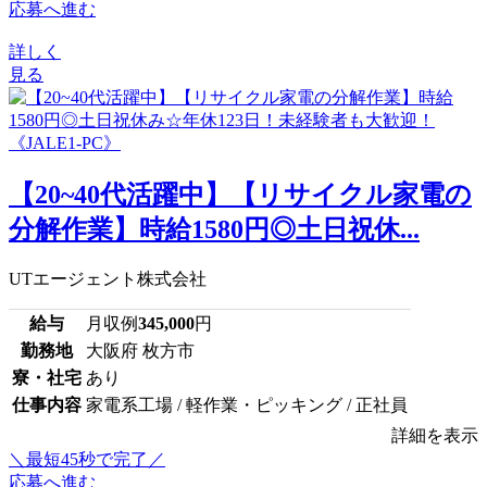
応募へ進む
詳しく
見る
【20~40代活躍中】【リサイクル家電の
分解作業】時給1580円◎土日祝休...
UTエージェント株式会社
給与
月収例
345,000
円
勤務地
大阪府 枚方市
寮・社宅
あり
仕事内容
家電系工場 / 軽作業・ピッキング / 正社員
詳細を表示
＼最短45秒で完了／
応募へ進む