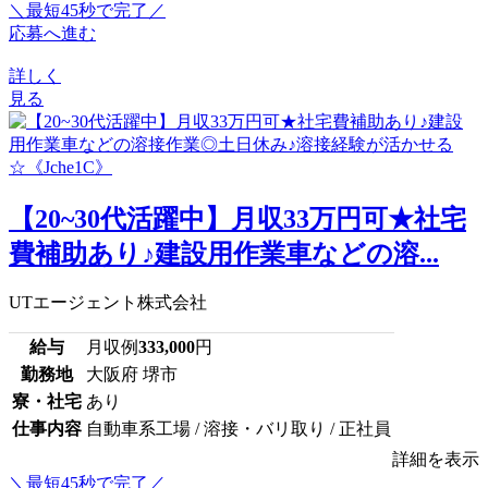
＼最短45秒で完了／
応募へ進む
詳しく
見る
【20~30代活躍中】月収33万円可★社宅
費補助あり♪建設用作業車などの溶...
UTエージェント株式会社
給与
月収例
333,000
円
勤務地
大阪府 堺市
寮・社宅
あり
仕事内容
自動車系工場 / 溶接・バリ取り / 正社員
詳細を表示
＼最短45秒で完了／