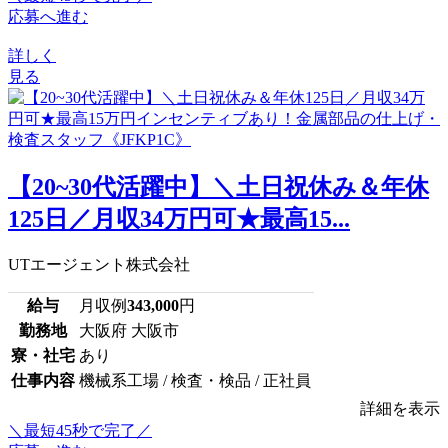
応募へ進む
詳しく
見る
【20~30代活躍中】＼土日祝休み＆年休
125日／月収34万円可★最高15...
UTエージェント株式会社
給与
月収例
343,000
円
勤務地
大阪府 大阪市
寮・社宅
あり
仕事内容
機械系工場 / 検査・検品 / 正社員
詳細を表示
＼最短45秒で完了／