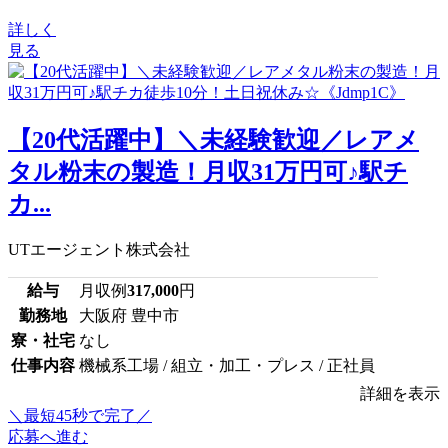
詳しく
見る
【20代活躍中】＼未経験歓迎／レアメ
タル粉末の製造！月収31万円可♪駅チ
カ...
UTエージェント株式会社
給与
月収例
317,000
円
勤務地
大阪府 豊中市
寮・社宅
なし
仕事内容
機械系工場 / 組立・加工・プレス / 正社員
詳細を表示
＼最短45秒で完了／
応募へ進む