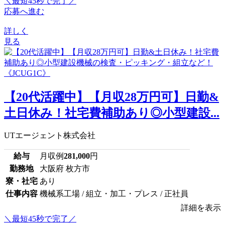
＼最短45秒で完了／
応募へ進む
詳しく
見る
【20代活躍中】【月収28万円可】日勤&
土日休み！社宅費補助あり◎小型建設...
UTエージェント株式会社
給与
月収例
281,000
円
勤務地
大阪府 枚方市
寮・社宅
あり
仕事内容
機械系工場 / 組立・加工・プレス / 正社員
詳細を表示
＼最短45秒で完了／