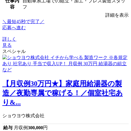
仕事内
自動車系工場での組立・加工・プレス製造スタッ
容
フ
詳細を表示
＼最短45秒で完了／
応募へ進む
詳しく
見る
スペシャル
【月収例30万円★】家庭用給湯器の製
造／夜勤専属で稼げる！／個室社宅あ
り&...
ショウヨウ株式会社
給与
月収例
300,000
円