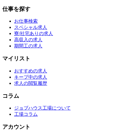
仕事を探す
お仕事検索
スペシャル求人
寮/社宅ありの求人
高収入の求人
期間工の求人
マイリスト
おすすめの求人
キープ中の求人
求人の閲覧履歴
コラム
ジョブハウス工場について
工場コラム
アカウント