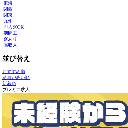
東海
関西
関東
九州
即入寮OK
期間工
寮あり
高収入
並び替え
おすすめ順
給与が高い順
新着順
プレミア求人