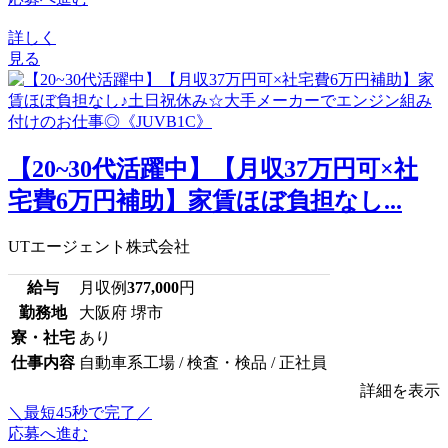
詳しく
見る
【20~30代活躍中】【月収37万円可×社
宅費6万円補助】家賃ほぼ負担なし...
UTエージェント株式会社
給与
月収例
377,000
円
勤務地
大阪府 堺市
寮・社宅
あり
仕事内容
自動車系工場 / 検査・検品 / 正社員
詳細を表示
＼最短45秒で完了／
応募へ進む