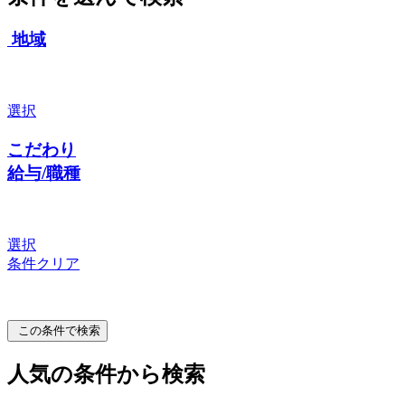
地域
選択
こだわり
給与/職種
選択
条件クリア
この条件で検索
人気の条件から検索