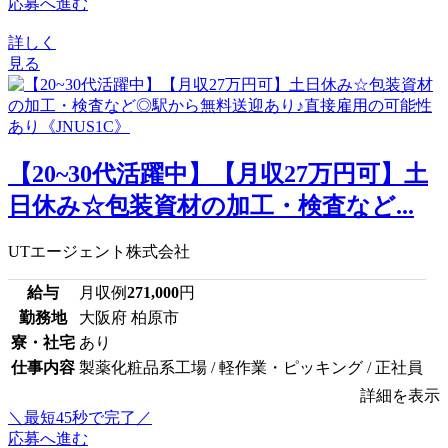
応募へ進む
詳しく
見る
【20~30代活躍中】【月収27万円可】土
日休み☆包装資材の加工・検査など...
UTエージェント株式会社
給与
月収例
271,000
円
勤務地
大阪府 柏原市
寮・社宅
あり
仕事内容
製薬化粧品系工場 / 軽作業・ピッキング / 正社員
詳細を表示
＼最短45秒で完了／
応募へ進む