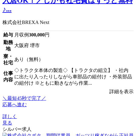
入居OK！／しかも社宅費はずっと無料
♪...
株式会社BREXA Next
給与
月収例
300,000
円
勤務
大阪府 堺市
地
寮・
あり（無料）
社宅
◇トラクタ本体の製造◇ 【トラクタの組立】 ・社内
仕事
に出たり入ったりしながら車部品の組付け ・外装部品
内容
の組付け ※ともに動きながら作業...
詳細を表示
＼最短45秒で完了／
応募へ進む
詳しく
見る
シルバー求人