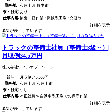
勤務地
和歌山県 橋本市
寮・社宅
あり
仕事内容
検査・軽作業 / 機械系工場 / 交替制
詳細を表示
募集が停止しています
トラックの整備士社員（整備士3級～）|
月収例34.5万円
株式会社ウィルオブ・ワーク
給与
月収例
345,000
円
勤務地
和歌山県 和歌山市
寮・社宅
なし
仕事内容
≪正社員≫自動車系工場での保守作業
詳細を表示
募集が停止しています