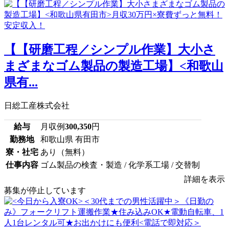
【【研磨工程／シンプル作業】大小さ
まざまなゴム製品の製造工場】<和歌山
県有...
日総工産株式会社
給与
月収例
300,350
円
勤務地
和歌山県 有田市
寮・社宅
あり（無料）
仕事内容
ゴム製品の検査・製造 / 化学系工場 / 交替制
詳細を表示
募集が停止しています