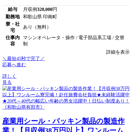
給与
月収例
320,000
円
勤務地
和歌山県 印南町
寮・社
あり（無料）
宅
仕事内
マシンオペレータ・操作 / 電子部品系工場 / 交替
容
制
詳細を表示
＼最短45秒で完了／
応募へ進む
詳しく
見る
産業用シール・パッキン製品の製造作
業！【月収例38万円以上】ワンルーム