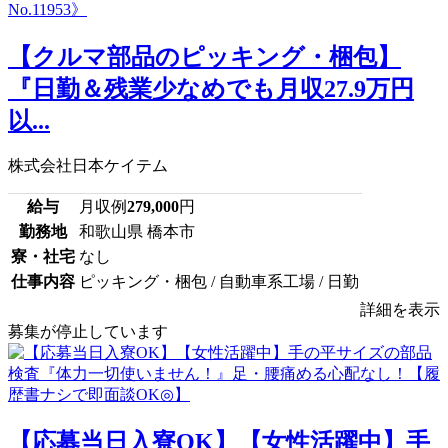
【クルマ部品のピッキング・梱包】
『日勤＆残業少なめでも月収27.9万円
以...
株式会社日本ケイテム
給与
月収例
279,000
円
勤務地
和歌山県 橋本市
寮・社宅
なし
仕事内容
ピッキング・梱包 / 自動車系工場 / 日勤
詳細を表示
募集が停止しています
【応募当日入寮OK】【女性活躍中】手