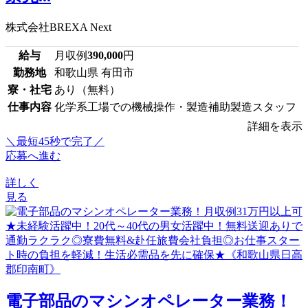
株式会社BREXA Next
給与
月収例
390,000
円
勤務地
和歌山県 有田市
寮・社宅
あり（無料）
仕事内容
化学系工場での機械操作・製造補助製造スタッフ
詳細を表示
＼最短45秒で完了／
応募へ進む
詳しく
見る
電子部品のマシンオペレーター業務！