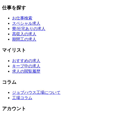
仕事を探す
お仕事検索
スペシャル求人
寮/社宅ありの求人
高収入の求人
期間工の求人
マイリスト
おすすめの求人
キープ中の求人
求人の閲覧履歴
コラム
ジョブハウス工場について
工場コラム
アカウント