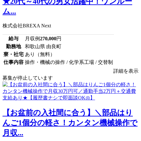
★20代～40代の男女活躍中！ワンルー
ム...
株式会社BREXA Next
給与
月収例
270,000
円
勤務地
和歌山県 由良町
寮・社宅
あり（無料）
仕事内容
操作・機械の操作 / 化学系工場 / 交替制
詳細を表示
募集が停止しています
【お盆前の入社間に合う】＼部品はり
んご1個分の軽さ！カンタン機械操作で
月収...