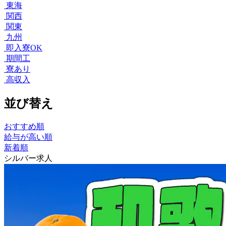
東海
関西
関東
九州
即入寮OK
期間工
寮あり
高収入
並び替え
おすすめ順
給与が高い順
新着順
シルバー求人