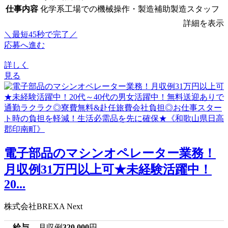
仕事内容
化学系工場での機械操作・製造補助製造スタッフ
詳細を表示
＼最短45秒で完了／
応募へ進む
詳しく
見る
電子部品のマシンオペレーター業務！
月収例31万円以上可★未経験活躍中！
20...
株式会社BREXA Next
給与
月収例
320,000
円