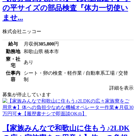
の平サイズの部品検査『体力一切使い
ませ...
株式会社ニッコー
給与
月収例
305,800
円
勤務地
和歌山県 橋本市
寮・社
あり
宅
仕事内
シート・卵の検査・軽作業 / 自動車系工場 / 交替
容
制
詳細を表示
募集が停止しています
【家族みんなで和歌山に住もう♪2LDK