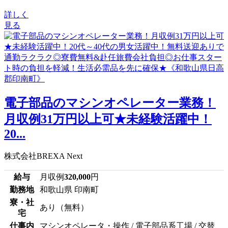
詳しく
見る
電子部品のマシンオペレーター業務！
月収例31万円以上可★未経験活躍中！
20...
株式会社BREXA Next
給与
月収例
320,000
円
勤務地
和歌山県 印南町
寮・社
あり（無料）
宅
仕事内
マシンオペレータ・操作 / 電子部品系工場 / 交替