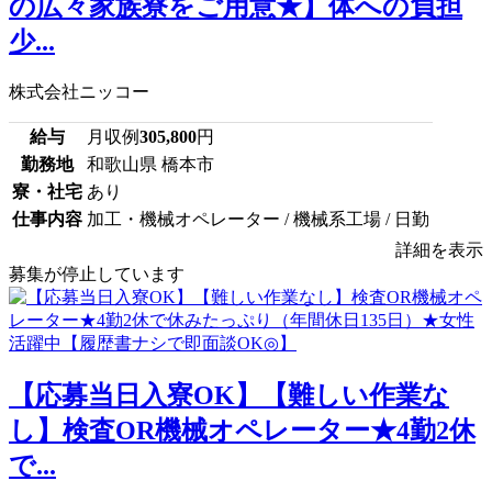
の広々家族寮をご用意★】体への負担
少...
株式会社ニッコー
給与
月収例
305,800
円
勤務地
和歌山県 橋本市
寮・社宅
あり
仕事内容
加工・機械オペレーター / 機械系工場 / 日勤
詳細を表示
募集が停止しています
【応募当日入寮OK】【難しい作業な
し】検査OR機械オペレーター★4勤2休
で...