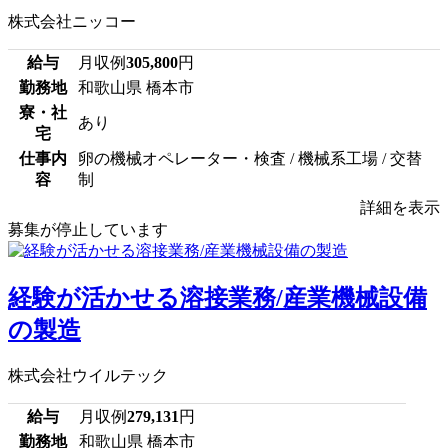
株式会社ニッコー
給与
月収例
305,800
円
勤務地
和歌山県 橋本市
寮・社
あり
宅
仕事内
卵の機械オペレーター・検査 / 機械系工場 / 交替
容
制
詳細を表示
募集が停止しています
経験が活かせる溶接業務/産業機械設備
の製造
株式会社ウイルテック
給与
月収例
279,131
円
勤務地
和歌山県 橋本市