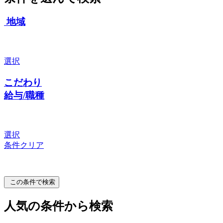
地域
選択
こだわり
給与/職種
選択
条件クリア
この条件で検索
人気の条件から検索