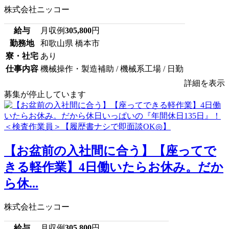
株式会社ニッコー
給与
月収例
305,800
円
勤務地
和歌山県 橋本市
寮・社宅
あり
仕事内容
機械操作・製造補助 / 機械系工場 / 日勤
詳細を表示
募集が停止しています
【お盆前の入社間に合う】【座ってで
きる軽作業】4日働いたらお休み。だか
ら休...
株式会社ニッコー
給与
月収例
305,800
円