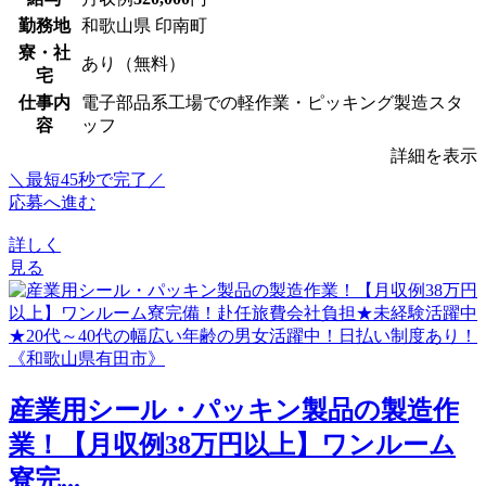
勤務地
和歌山県 印南町
寮・社
あり（無料）
宅
仕事内
電子部品系工場での軽作業・ピッキング製造スタ
容
ッフ
詳細を表示
＼最短45秒で完了／
応募へ進む
詳しく
見る
産業用シール・パッキン製品の製造作
業！【月収例38万円以上】ワンルーム
寮完...