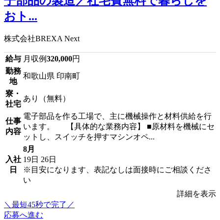
子部品の製造／社宅費無料で暮らしを
おト...
株式会社BREXA Next
給与
月収例
320,000
円
勤務
和歌山県 印南町
地
寮・
あり（無料）
社宅
電子部品を作る工場で、主に機械操作と材料供給を行
仕事
います。 【具体的な業務内容】 ■原材料を機械にセ
内容
ットし、スイッチを押すマシンオペ...
8月
入社
19日
26日
日
※目安になります、表記なしは面接時にご相談くださ
い
詳細を表示
＼最短45秒で完了／
応募へ進む