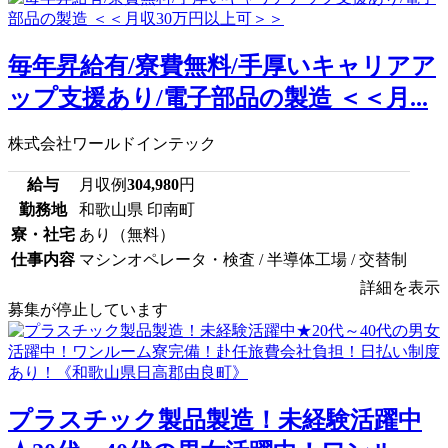
毎年昇給有/寮費無料/手厚いキャリアア
ップ支援あり/電子部品の製造 ＜＜月...
株式会社ワールドインテック
給与
月収例
304,980
円
勤務地
和歌山県 印南町
寮・社宅
あり（無料）
仕事内容
マシンオペレータ・検査 / 半導体工場 / 交替制
詳細を表示
募集が停止しています
プラスチック製品製造！未経験活躍中