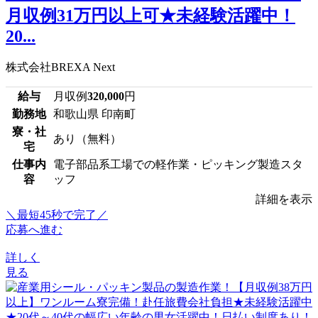
月収例31万円以上可★未経験活躍中！
20...
株式会社BREXA Next
給与
月収例
320,000
円
勤務地
和歌山県 印南町
寮・社
あり（無料）
宅
仕事内
電子部品系工場での軽作業・ピッキング製造スタ
容
ッフ
詳細を表示
＼最短45秒で完了／
応募へ進む
詳しく
見る