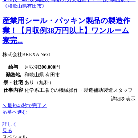
産業用シール・パッキン製品の製造作
業！【月収例38万円以上】ワンルーム
寮完...
株式会社BREXA Next
給与
月収例
390,000
円
勤務地
和歌山県 有田市
寮・社宅
あり（無料）
仕事内容
化学系工場での機械操作・製造補助製造スタッフ
詳細を表示
＼最短45秒で完了／
応募へ進む
詳しく
見る
スペシャル