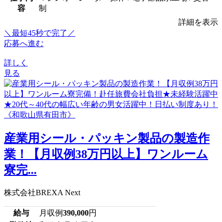
容
制
詳細を表示
＼最短45秒で完了／
応募へ進む
詳しく
見る
産業用シール・パッキン製品の製造作
業！【月収例38万円以上】ワンルーム
寮完...
株式会社BREXA Next
給与
月収例
390,000
円