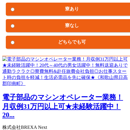
寮あり
寮なし
どちらでも可
電子部品のマシンオペレーター業務！
月収例31万円以上可★未経験活躍中！
20...
株式会社BREXA Next