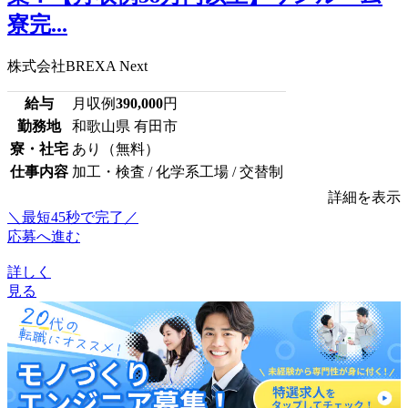
寮完...
株式会社BREXA Next
給与
月収例
390,000
円
勤務地
和歌山県 有田市
寮・社宅
あり（無料）
仕事内容
加工・検査 / 化学系工場 / 交替制
詳細を表示
＼最短45秒で完了／
応募へ進む
詳しく
見る