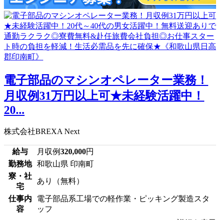
電子部品のマシンオペレーター業務！
月収例31万円以上可★未経験活躍中！
20...
株式会社BREXA Next
給与
月収例
320,000
円
勤務地
和歌山県 印南町
寮・社
あり（無料）
宅
仕事内
電子部品系工場での軽作業・ピッキング製造スタ
容
ッフ