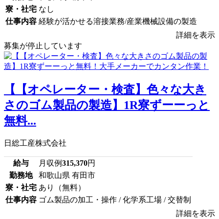
寮・社宅
なし
仕事内容
経験が活かせる溶接業務/産業機械設備の製造
詳細を表示
募集が停止しています
【【オペレーター・検査】色々な大き
さのゴム製品の製造】1R寮ずーーっと
無料...
日総工産株式会社
給与
月収例
315,370
円
勤務地
和歌山県 有田市
寮・社宅
あり（無料）
仕事内容
ゴム製品の加工・操作 / 化学系工場 / 交替制
詳細を表示