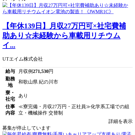
【年休139日】月収27万円可×社宅費補
助あり☆未経験から車載用リチウム
イ...
UTエイム株式会社
給与
月収例
271,530
円
勤務
和歌山県 紀の川市
地
寮・
あり
社宅
仕事
≪寮完備・月収27万円・正社員≫化学系工場での組
内容
立・機械操作 交替制
詳細を表示
募集が停止しています