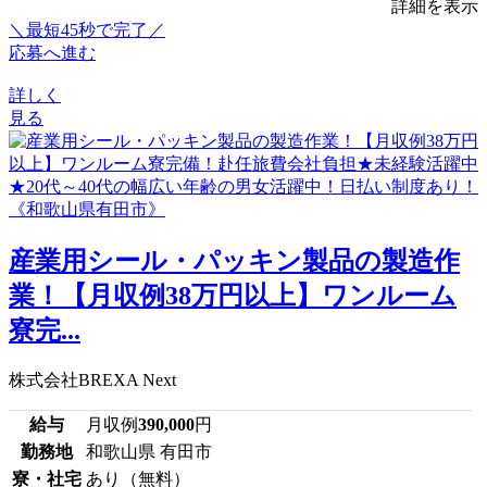
詳細を表示
＼最短45秒で完了／
応募へ進む
詳しく
見る
産業用シール・パッキン製品の製造作
業！【月収例38万円以上】ワンルーム
寮完...
株式会社BREXA Next
給与
月収例
390,000
円
勤務地
和歌山県 有田市
寮・社宅
あり（無料）