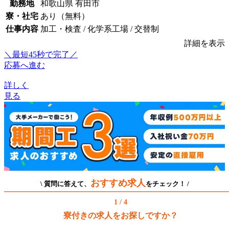
勤務地
和歌山県 有田市
寮・社宅
あり（無料）
仕事内容
加工・検査 / 化学系工場 / 交替制
詳細を表示
＼最短45秒で完了／
応募へ進む
詳しく
見る
おすすめ求人
\ 質問に答えて、
をチェック！ /
1 / 4
寮付きの求人をお探しですか？