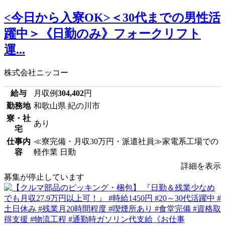
<今日から入寮OK>＜30代までの男性活
躍中＞《日勤のみ》フォークリフト
運...
株式会社ニッコー
給与
月収例
304,402
円
勤務地
和歌山県 紀の川市
寮・社
あり
宅
仕事内
≪寮完備・月収30万円・派遣社員≫家電系工場での
容
軽作業 日勤
詳細を表示
募集が停止しています