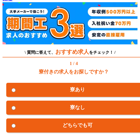
おすすめ求人
\ 質問に答えて、
をチェック！ /
1 / 4
寮付きの求人をお探しですか？
寮あり
寮なし
どちらでも可