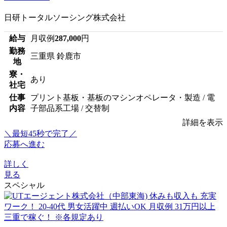
日研トータルソーシング株式会社
給与
月収例
287,000
円
勤務
三重県 鈴鹿市
地
寮・
あり
社宅
仕事
プリント基板・基板のマシンオペレータ・製造 / 電
内容
子部品系工場 / 交替制
詳細を表示
＼最短45秒で完了／
応募へ進む
詳しく
見る
スペシャル