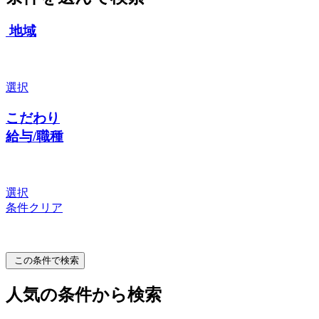
地域
選択
こだわり
給与/職種
選択
条件クリア
この条件で検索
人気の条件から検索