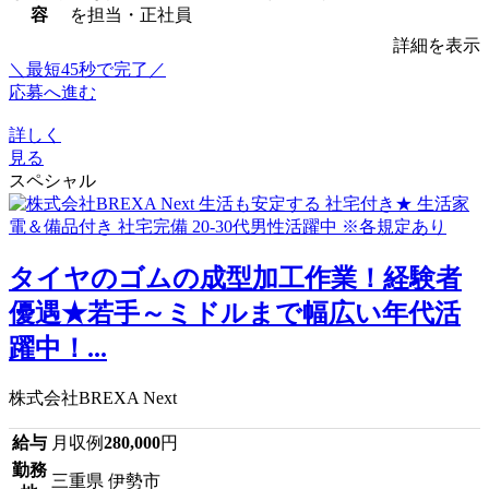
容
を担当・正社員
詳細を表示
＼最短45秒で完了／
応募へ進む
詳しく
見る
スペシャル
タイヤのゴムの成型加工作業！経験者
優遇★若手～ミドルまで幅広い年代活
躍中！...
株式会社BREXA Next
給与
月収例
280,000
円
勤務
三重県 伊勢市