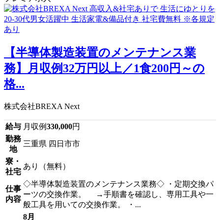
【半導体製造装置のメンテナンス業
務】月収例32万円以上／1食200円～の
格...
株式会社BREXA Next
給与
月収例
330,000
円
勤務
三重県 四日市市
地
寮・
あり（無料）
社宅
◇半導体製造装置のメンテナンス業務◇ ・定期交換パ
仕事
ーツの交換作業。 →手順書を確認し、専用工具や一
内容
般工具を用いての交換作業。 ・...
8月