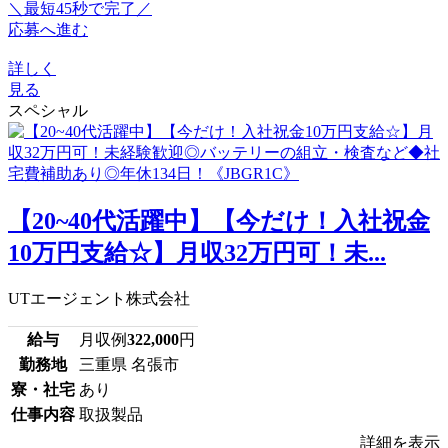
＼最短45秒で完了／
応募へ進む
詳しく
見る
スペシャル
【20~40代活躍中】【今だけ！入社祝金
10万円支給☆】月収32万円可！未...
UTエージェント株式会社
給与
月収例
322,000
円
勤務地
三重県 名張市
寮・社宅
あり
仕事内容
取扱製品
詳細を表示