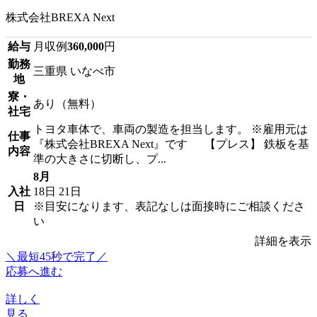
株式会社BREXA Next
給与
月収例
360,000
円
勤務
三重県 いなべ市
地
寮・
あり（無料）
社宅
トヨタ車体で、車両の製造を担当します。 ※雇用元は
仕事
『株式会社BREXA Next』です 【プレス】 鉄板を基
内容
準の大きさに切断し、プ...
8月
入社
18日
21日
日
※目安になります、表記なしは面接時にご相談くださ
い
詳細を表示
＼最短45秒で完了／
応募へ進む
詳しく
見る