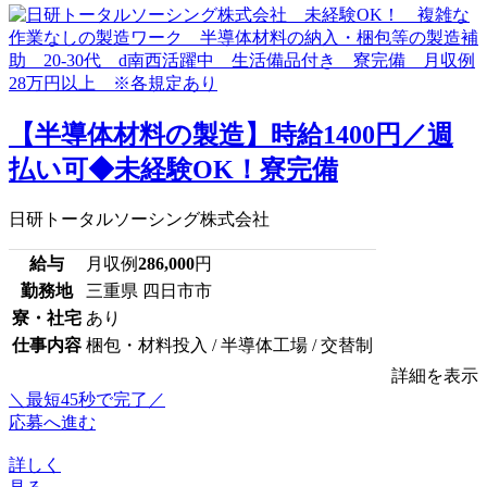
【半導体材料の製造】時給1400円／週
払い可◆未経験OK！寮完備
日研トータルソーシング株式会社
給与
月収例
286,000
円
勤務地
三重県 四日市市
寮・社宅
あり
仕事内容
梱包・材料投入 / 半導体工場 / 交替制
詳細を表示
＼最短45秒で完了／
応募へ進む
詳しく