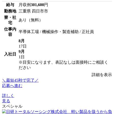
給与
月収例
301,600
円
勤務地
三重県 四日市市
寮・社
あり（無料）
宅
仕事内
半導体工場 / 機械操作・製造補助 / 正社員
容
8月
17日
9月
入社日
1日
※目安になります、表記なしは面接時にご相談く
ださい
詳細を表示
＼最短45秒で完了／
応募へ進む
詳しく
見る
スペシャル