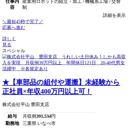
仕事内
産業用ロボットの組立・加工 / 機械系工場 / 交替
容
制
詳細を表示
＼最短45秒で完了／
応募へ進む
詳しく
見る
スペシャル
★【車部品の組付や運搬】未経験から
正社員×年収400万円以上可！
株式会社平山 豊田支店
給与
月収例
391,534
円
勤務地
三重県 いなべ市