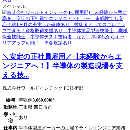
見る
スペシャル
＼安定の正社員雇用／【未経験からエ
ンジニアへ！】半導体の製造現場を支
える技...
株式会社ワールドインテック FC技術部
給与
年収例
3,660,000
円
勤務地
三重県 四日市市
寮・社
あり
宅
仕事内
半導体製造メーカーの工場でラインエンジニア業務