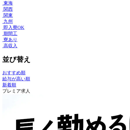
東海
関西
関東
九州
即入寮OK
期間工
寮あり
高収入
並び替え
おすすめ順
給与が高い順
新着順
プレミア求人