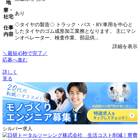
地
寮・
あり
社宅
◇タイヤの製造◇ トラック・バス・RV車用を中心と
仕事
したタイヤのゴム成形加工業務となります。 主にマシ
内容
ンオペレーター、検査作業、部品供...
詳細を表示
＼最短45秒で完了／
応募へ進む
詳しく
見る
シルバー求人