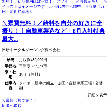
＼寮費無料！／給料を自分の好きに全
振り！｜自動車製造など｜8月入社特典
最大...
日研トータルソーシング株式会社
給与
月収例
450,000
円
勤務地
三重県 いなべ市
寮・社
あり（無料）
宅
仕事内
タイヤ・新車の組立・加工 / 自動車系工場 / 交替
容
制
詳細を表示
＼最短45秒で完了／
応募へ進む