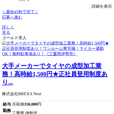
詳細を表示
＼最短45秒で完了／
応募へ進む
詳しく
見る
ゴールド求人
大手メーカーでタイヤの成型加工業
務！高時給1,500円★正社員登用制度あ
り...
株式会社BREXA Next
給与
月収例
350,000
円
勤務
三重県 伊勢市