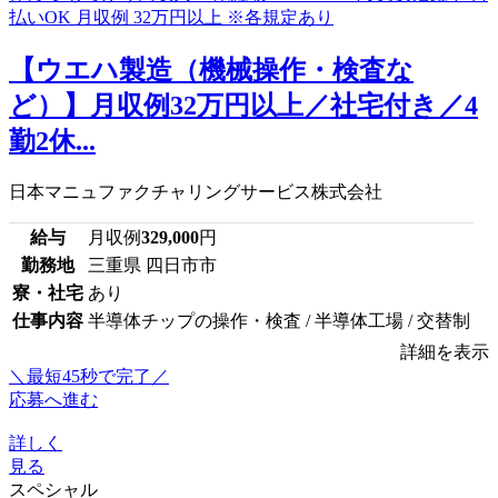
【ウエハ製造（機械操作・検査な
ど）】月収例32万円以上／社宅付き／4
勤2休...
日本マニュファクチャリングサービス株式会社
給与
月収例
329,000
円
勤務地
三重県 四日市市
寮・社宅
あり
仕事内容
半導体チップの操作・検査 / 半導体工場 / 交替制
詳細を表示
＼最短45秒で完了／
応募へ進む
詳しく
見る
スペシャル