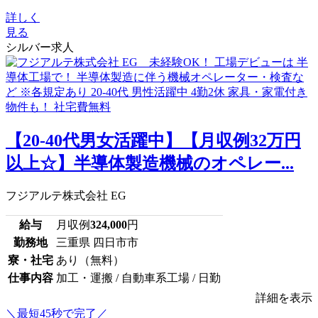
詳しく
見る
シルバー求人
【20-40代男女活躍中】【月収例32万円
以上☆】半導体製造機械のオペレー...
フジアルテ株式会社 EG
給与
月収例
324,000
円
勤務地
三重県 四日市市
寮・社宅
あり（無料）
仕事内容
加工・運搬 / 自動車系工場 / 日勤
詳細を表示
＼最短45秒で完了／