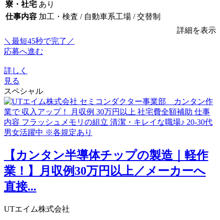
寮・社宅
あり
仕事内容
加工・検査 / 自動車系工場 / 交替制
詳細を表示
＼最短45秒で完了／
応募へ進む
詳しく
見る
スペシャル
【カンタン半導体チップの製造｜軽作
業！】月収例30万円以上／メーカーへ
直接...
UTエイム株式会社