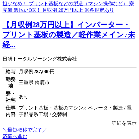
【月収例28万円以上】インバーター・
プリント基板の製造／軽作業メイン♪未
経...
日研トータルソーシング株式会社
給与
月収例
287,000
円
勤務
三重県 鈴鹿市
地
寮・
あり
社宅
仕事
プリント基板・基板のマシンオペレータ・製造 / 電
内容
子部品系工場 / 交替制
詳細を表示
＼最短45秒で完了／
応募へ進む