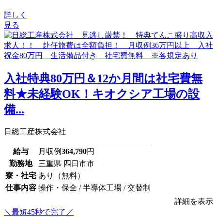
詳しく
見る
入社特典80万円＆12か月間は社宅費無
料★未経験OK！キオクシア工場の設
備...
日総工産株式会社
給与
月収例
364,790
円
勤務地
三重県 四日市市
寮・社宅
あり（無料）
仕事内容
操作・保全 / 半導体工場 / 交替制
詳細を表示
＼最短45秒で完了／