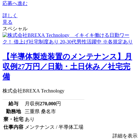
応募へ進む
詳しく
見る
スペシャル
【半導体製造装置のメンテナンス】月
収例27万円／日勤・土日休み／社宅完
備
株式会社BREXA Technology
給与
月収例
270,000
円
勤務地
三重県 桑名市
寮・社宅
あり
仕事内容
メンテナンス / 半導体工場
詳細を表示