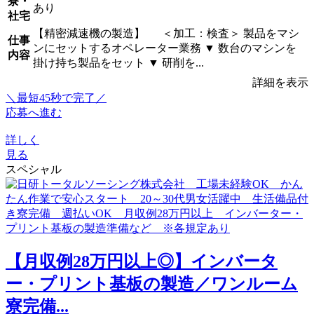
寮・
あり
社宅
【精密減速機の製造】 ＜加工：検査＞ 製品をマシ
仕事
ンにセットするオペレーター業務 ▼ 数台のマシンを
内容
掛け持ち製品をセット ▼ 研削を...
詳細を表示
＼最短45秒で完了／
応募へ進む
詳しく
見る
スペシャル
【月収例28万円以上◎】インバータ
ー・プリント基板の製造／ワンルーム
寮完備...