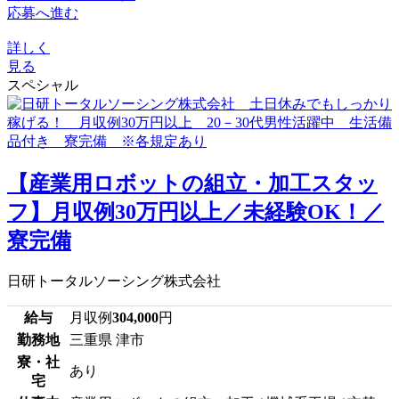
応募へ進む
詳しく
見る
スペシャル
【産業用ロボットの組立・加工スタッ
フ】月収例30万円以上／未経験OK！／
寮完備
日研トータルソーシング株式会社
給与
月収例
304,000
円
勤務地
三重県 津市
寮・社
あり
宅