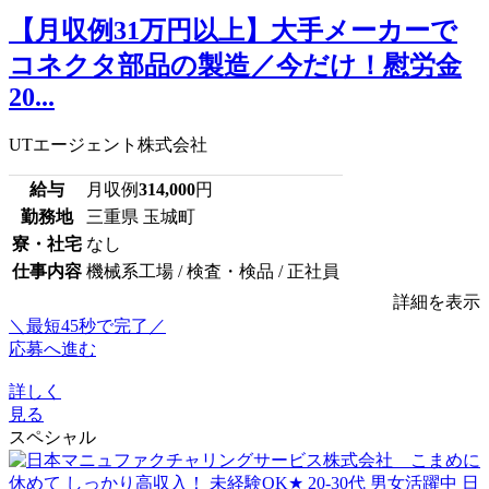
【月収例31万円以上】大手メーカーで
コネクタ部品の製造／今だけ！慰労金
20...
UTエージェント株式会社
給与
月収例
314,000
円
勤務地
三重県 玉城町
寮・社宅
なし
仕事内容
機械系工場 / 検査・検品 / 正社員
詳細を表示
＼最短45秒で完了／
応募へ進む
詳しく
見る
スペシャル