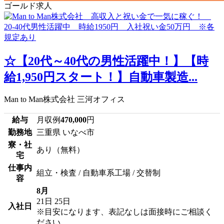
ゴールド求人
☆【20代～40代の男性活躍中！】【時
給1,950円スタート！】自動車製造...
Man to Man株式会社 三河オフィス
給与
月収例
470,000
円
勤務地
三重県 いなべ市
寮・社
あり（無料）
宅
仕事内
組立・検査 / 自動車系工場 / 交替制
容
8月
21日
25日
入社日
※目安になります、表記なしは面接時にご相談く
ださい