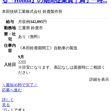
る『Honda』の期間従業員｜満了一時...
本田技研工業株式会社 鈴鹿製作所
給与
月収例
342,095
円
勤務地
三重県 鈴鹿市
寮・社
あり（無料）
宅
仕事内
《本田鈴鹿期間工》自動車の製造
容
9月
22日
入社日
※目安になります、表記なしは面接時にご相談く
ださい
詳細を表示
＼最短45秒で完了／
応募へ進む
詳しく
見る
プレミア求人