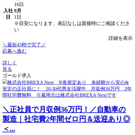
16日
入社
9月
日
1日
※目安になります、表記なしは面接時にご相談くださ
い
詳細を表示
＼最短45秒で完了／
応募へ進む
詳しく
見る
ゴールド求人
＼正社員で月収例36万円！／自動車の
製造｜社宅費2年間ゼロ円＆送迎あり◎
＜...