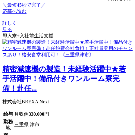
＼最短45秒で完了／
応募へ進む
詳しく
見る
即入寮+入社前生活支援
精密減速機の製造！未経験活躍中★若
手活躍中！備品付きワンルーム寮完
備！赴任...
株式会社BREXA Next
給与
月収例
330,000
円
勤務
三重県 津市
地