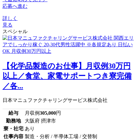
応募へ進む
詳しく
見る
スペシャル
【化学品製造のお仕事】月収例30万円
以上／食堂、家電サポートつき寮完備
／各...
日本マニュファクチャリングサービス株式会社
給与
月収例
305,000
円
勤務地
大阪府 摂津市
寮・社宅
あり
仕事内容
製造・分析 / 半導体工場 / 交替制