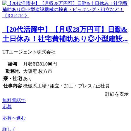
【20代活躍中】【月収28万円可】日勤&
土日休み！社宅費補助あり◎小型建設...
UTエージェント株式会社
給与
月収例
281,000
円
勤務地
大阪府 枚方市
寮・社宅
あり
仕事内容
機械系工場 / 組立・加工・プレス / 正社員
詳細を表示
無料電話で
応募
応募へ進む
詳しく