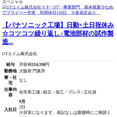
スペシャル
【パナソニック工場】日勤×土日祝休み
☆コツコツ繰り返し♪電池部材の試作製
造...
UTエイム株式会社
給与
月収例
214,330
円
勤務地
大阪府 門真市
寮・社
なし
宅
仕事内
化学系工場 / 組立・加工・プレス / 正社員
容
9月
2日
入社日
※目安になります、表記なしは面接時にご相談く