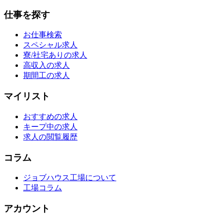
仕事を探す
お仕事検索
スペシャル求人
寮/社宅ありの求人
高収入の求人
期間工の求人
マイリスト
おすすめの求人
キープ中の求人
求人の閲覧履歴
コラム
ジョブハウス工場について
工場コラム
アカウント