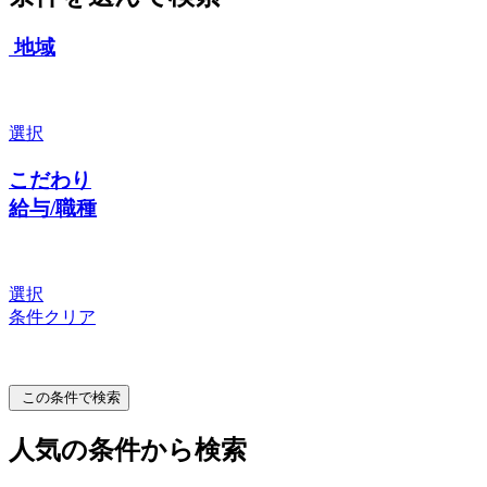
地域
選択
こだわり
給与/職種
選択
条件クリア
この条件で検索
人気の条件から検索