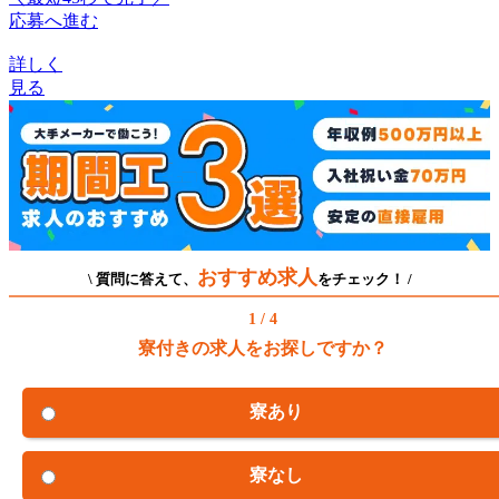
応募へ進む
詳しく
見る
おすすめ求人
\ 質問に答えて、
をチェック！ /
1 / 4
寮付きの求人をお探しですか？
寮あり
寮なし