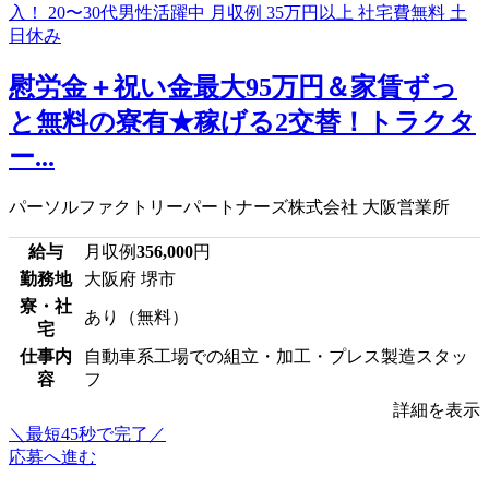
慰労金＋祝い金最大95万円＆家賃ずっ
と無料の寮有★稼げる2交替！トラクタ
ー...
パーソルファクトリーパートナーズ株式会社 大阪営業所
給与
月収例
356,000
円
勤務地
大阪府 堺市
寮・社
あり（無料）
宅
仕事内
自動車系工場での組立・加工・プレス製造スタッ
容
フ
詳細を表示
＼最短45秒で完了／
応募へ進む