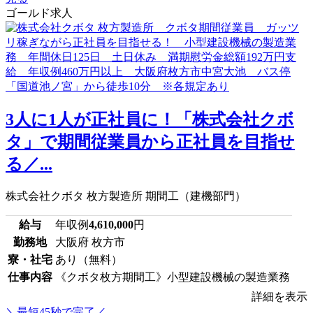
ゴールド求人
3人に1人が正社員に！「株式会社クボ
タ」で期間従業員から正社員を目指せ
る／...
株式会社クボタ 枚方製造所 期間工（建機部門）
給与
年収例
4,610,000
円
勤務地
大阪府 枚方市
寮・社宅
あり（無料）
仕事内容
《クボタ枚方期間工》小型建設機械の製造業務
詳細を表示
＼最短45秒で完了／