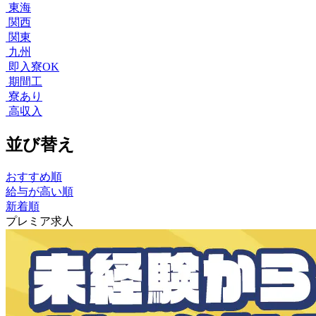
東海
関西
関東
九州
即入寮OK
期間工
寮あり
高収入
並び替え
おすすめ順
給与が高い順
新着順
プレミア求人