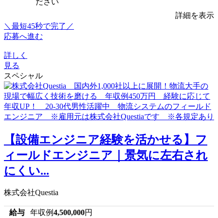
ださい
詳細を表示
＼最短45秒で完了／
応募へ進む
詳しく
見る
スペシャル
【設備エンジニア経験を活かせる】フ
ィールドエンジニア｜景気に左右され
にくい...
株式会社Questia
給与
年収例
4,500,000
円