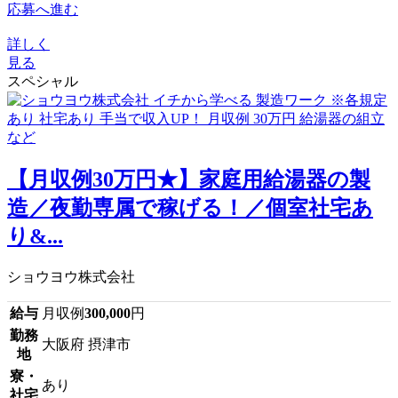
応募へ進む
詳しく
見る
スペシャル
【月収例30万円★】家庭用給湯器の製
造／夜勤専属で稼げる！／個室社宅あ
り&...
ショウヨウ株式会社
給与
月収例
300,000
円
勤務
大阪府 摂津市
地
寮・
あり
社宅