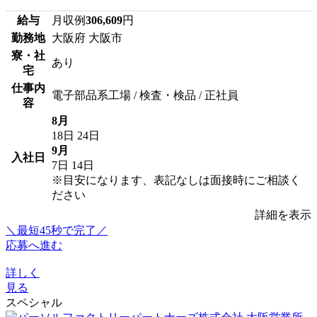
給与
月収例
306,609
円
勤務地
大阪府 大阪市
寮・社
あり
宅
仕事内
電子部品系工場 / 検査・検品 / 正社員
容
8月
18日
24日
9月
入社日
7日
14日
※目安になります、表記なしは面接時にご相談く
ださい
詳細を表示
＼最短45秒で完了／
応募へ進む
詳しく
見る
スペシャル