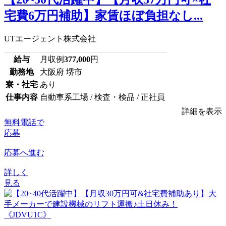
宅費6万円補助】家賃ほぼ負担なし...
UTエージェント株式会社
給与
月収例
377,000
円
勤務地
大阪府 堺市
寮・社宅
あり
仕事内容
自動車系工場 / 検査・検品 / 正社員
詳細を表示
無料電話で
応募
応募へ進む
詳しく
見る