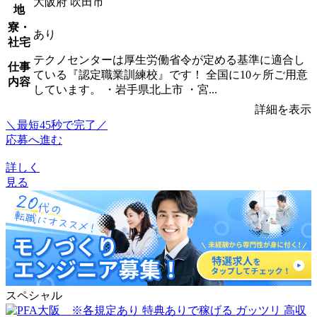
大阪府 吹田市
地
寮・
あり
社宅
テクノセンターは厚生労働省令が定める基準に適合し
仕事
ている『認定職業訓練校』です！ 全国に10ヶ所ご用意
内容
しています。 ・岩手県北上市 ・宮...
詳細を表示
＼最短45秒で完了／
応募へ進む
詳しく
見る
スペシャル