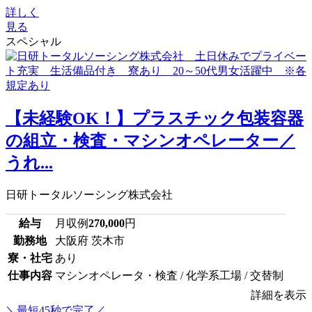
詳しく
見る
スペシャル
【未経験OK！】プラスチック包装容器
の組立・検査・マシンオペレーター／
うれ...
日研トータルソーシング株式会社
給与
月収例
270,000
円
勤務地
大阪府 茨木市
寮・社宅
あり
仕事内容
マシンオペレータ・検査 / 化学系工場 / 交替制
詳細を表示
＼最短45秒で完了／