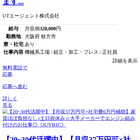
ます...
UTエージェント株式会社
給与
月収例
328,000
円
勤務地
大阪府 枚方市
寮・社宅
あり
仕事内容
機械系工場 / 組立・加工・プレス / 正社員
詳細を表示
無料電話で
応募
応募へ進む
詳しく
見る
【20~30代活躍中】【月収37万円可×社