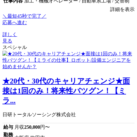
仕事内容
加工・機械オペレーター / 自動車系工場 / 交替制
詳細を表示
＼最短45秒で完了／
応募へ進む
詳しく
見る
スペシャル
★20代・30代のキャリアチェンジ★面
接は1回のみ！将来性バツグン！【ミ
ラ...
日研トータルソーシング株式会社
給与
月収
250,000
円〜
勤務