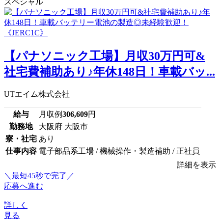
スペシャル
【パナソニック工場】月収30万円可&
社宅費補助あり♪年休148日！車載バッ...
UTエイム株式会社
給与
月収例
306,609
円
勤務地
大阪府 大阪市
寮・社宅
あり
仕事内容
電子部品系工場 / 機械操作・製造補助 / 正社員
詳細を表示
＼最短45秒で完了／
応募へ進む
詳しく
見る