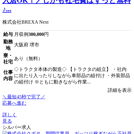
入居OK！／しかも社宅費はずっと無料
♪...
株式会社BREXA Next
給与
月収例
300,000
円
勤務
大阪府 堺市
地
寮・
あり（無料）
社宅
◇トラクタ本体の製造◇ 【トラクタの組立】 ・社内
仕事
に出たり入ったりしながら車部品の組付け ・外装部品
内容
の組付け ※ともに動きながら作業...
詳細を表示
＼最短45秒で完了／
応募へ進む
詳しく
見る
シルバー求人