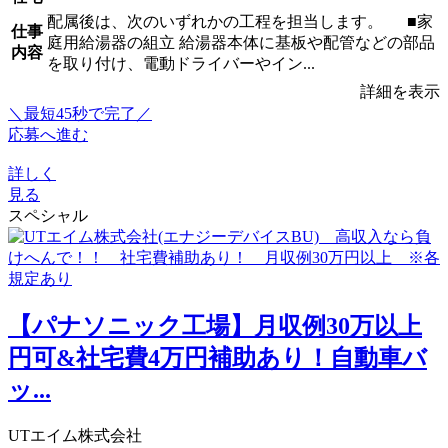
配属後は、次のいずれかの工程を担当します。 ■家
仕事
庭用給湯器の組立 給湯器本体に基板や配管などの部品
内容
を取り付け、電動ドライバーやイン...
詳細を表示
＼最短45秒で完了／
応募へ進む
詳しく
見る
スペシャル
【パナソニック工場】月収例30万以上
円可&社宅費4万円補助あり！自動車バ
ッ...
UTエイム株式会社