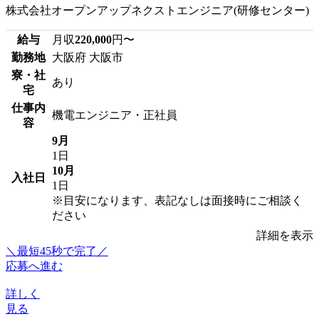
株式会社オープンアップネクストエンジニア(研修センター)
給与
月収
220,000
円〜
勤務地
大阪府 大阪市
寮・社
あり
宅
仕事内
機電エンジニア・正社員
容
9月
1日
10月
入社日
1日
※目安になります、表記なしは面接時にご相談く
ださい
詳細を表示
＼最短45秒で完了／
応募へ進む
詳しく
見る