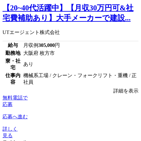
【20~40代活躍中】【月収30万円可&社
宅費補助あり】大手メーカーで建設...
UTエージェント株式会社
給与
月収例
305,000
円
勤務地
大阪府 枚方市
寮・社
あり
宅
仕事内
機械系工場 / クレーン・フォークリフト・重機 / 正
容
社員
詳細を表示
無料電話で
応募
応募へ進む
詳しく
見る