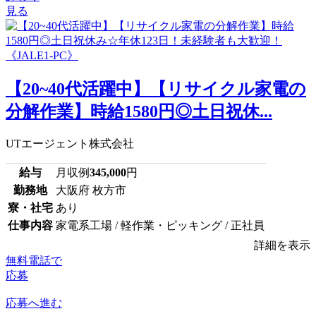
見る
【20~40代活躍中】【リサイクル家電の
分解作業】時給1580円◎土日祝休...
UTエージェント株式会社
給与
月収例
345,000
円
勤務地
大阪府 枚方市
寮・社宅
あり
仕事内容
家電系工場 / 軽作業・ピッキング / 正社員
詳細を表示
無料電話で
応募
応募へ進む