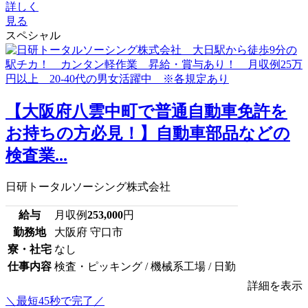
詳しく
見る
スペシャル
【大阪府八雲中町で普通自動車免許を
お持ちの方必見！】自動車部品などの
検査業...
日研トータルソーシング株式会社
給与
月収例
253,000
円
勤務地
大阪府 守口市
寮・社宅
なし
仕事内容
検査・ピッキング / 機械系工場 / 日勤
詳細を表示
＼最短45秒で完了／