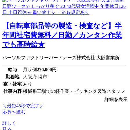
【自転車部品等の製造・検査など】半
年間社宅費無料／日勤／カンタン作業
でも高時給★
パーソルファクトリーパートナーズ株式会社 大阪営業所
給与
月収例
276,000
円
勤務地
大阪府 堺市
寮・社宅
あり
仕事内容
機械系工場での軽作業・ピッキング製造スタッフ
詳細を表示
＼最短45秒で完了／
応募へ進む
詳しく
見る