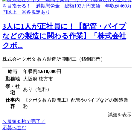
3人に1人が正社員に！【配管・パイプ
などの製造に関わる作業】「株式会社
クボ...
株式会社クボタ 枚方製造所 期間工（鋳鋼部門）
給与
年収例
4,610,000
円
勤務地
大阪府 枚方市
寮・社
あり（無料）
宅
仕事内
《クボタ枚方期間工》配管やパイプなどの製造業
容
務
詳細を表示
＼最短45秒で完了／
応募へ進む