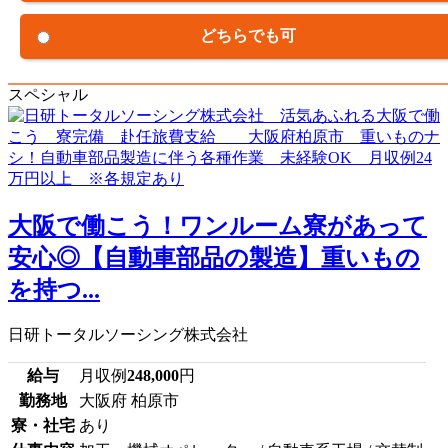
どちらでも可
スペシャル
大阪で働こう！ワンルーム寮があって
安心◎【自動車部品の製造】重いもの
を持つ...
日研トータルソーシング株式会社
給与
月収例
248,000
円
勤務地
大阪府 柏原市
寮・社宅
あり