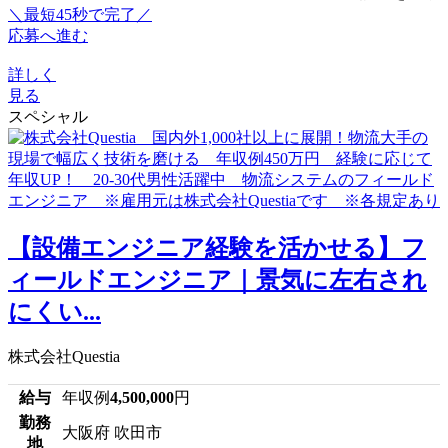
＼最短45秒で完了／
応募へ進む
詳しく
見る
スペシャル
【設備エンジニア経験を活かせる】フ
ィールドエンジニア｜景気に左右され
にくい...
株式会社Questia
給与
年収例
4,500,000
円
勤務
大阪府 吹田市
地