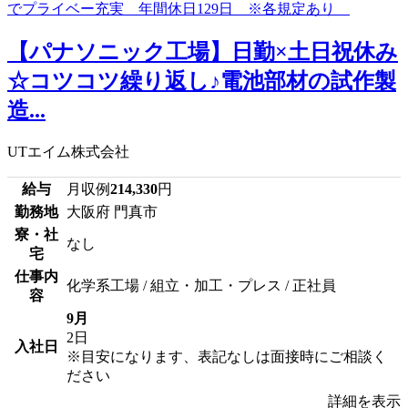
【パナソニック工場】日勤×土日祝休み
☆コツコツ繰り返し♪電池部材の試作製
造...
UTエイム株式会社
給与
月収例
214,330
円
勤務地
大阪府 門真市
寮・社
なし
宅
仕事内
化学系工場 / 組立・加工・プレス / 正社員
容
9月
2日
入社日
※目安になります、表記なしは面接時にご相談く
ださい
詳細を表示