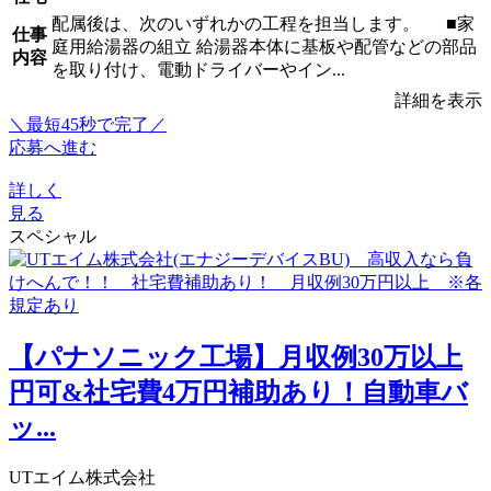
配属後は、次のいずれかの工程を担当します。 ■家
仕事
庭用給湯器の組立 給湯器本体に基板や配管などの部品
内容
を取り付け、電動ドライバーやイン...
詳細を表示
＼最短45秒で完了／
応募へ進む
詳しく
見る
スペシャル
【パナソニック工場】月収例30万以上
円可&社宅費4万円補助あり！自動車バ
ッ...
UTエイム株式会社