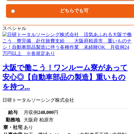
どちらでも可
スペシャル
大阪で働こう！ワンルーム寮があって
安心◎【自動車部品の製造】重いもの
を持つ...
日研トータルソーシング株式会社
給与
月収例
248,000
円
勤務地
大阪府 柏原市
寮・社宅
あり