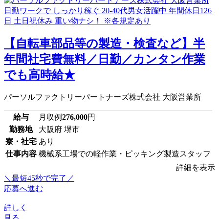
【自転車部品等の製造・検査など】半
年間社宅費無料／日勤／カンタン作業
でも高時給★
パーソルファクトリーパートナーズ株式会社 大阪営業所
給与
月収例
276,000
円
勤務地
大阪府 堺市
寮・社宅
あり
仕事内容
機械系工場での軽作業・ピッキング製造スタッフ
詳細を表示
＼最短45秒で完了／
応募へ進む
詳しく
見る