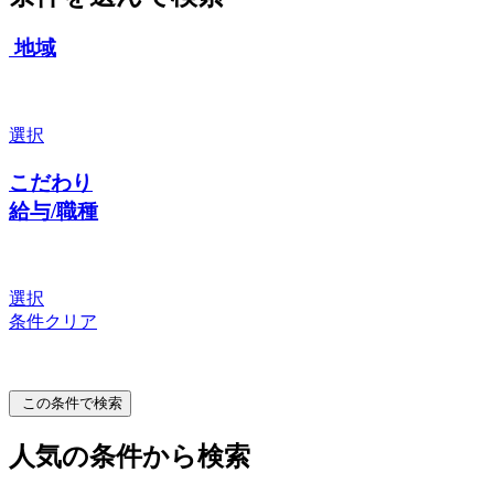
地域
選択
こだわり
給与/職種
選択
条件クリア
この条件で検索
人気の条件から検索