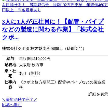
3人に1人が正社員に！【配管・パイプ
などの製造に関わる作業】「株式会社
クボ...
株式会社クボタ 枚方製造所 期間工（鋳鋼部門）
給与
年収例
4,610,000
円
勤務地
大阪府 枚方市
寮・社
あり（無料）
宅
仕事内
《クボタ枚方期間工》配管やパイプなどの製造業
容
務
詳細を表示
＼最短45秒で完了／
応募へ進む