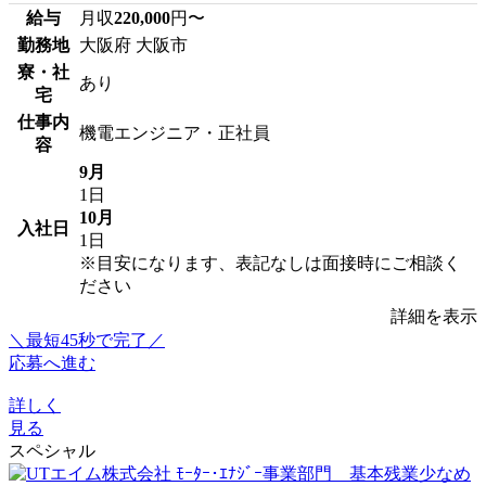
給与
月収
220,000
円〜
勤務地
大阪府 大阪市
寮・社
あり
宅
仕事内
機電エンジニア・正社員
容
9月
1日
10月
入社日
1日
※目安になります、表記なしは面接時にご相談く
ださい
詳細を表示
＼最短45秒で完了／
応募へ進む
詳しく
見る
スペシャル