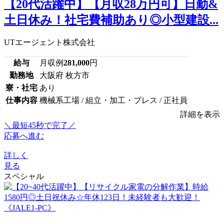
【20代活躍中】【月収28万円可】日勤&
土日休み！社宅費補助あり◎小型建設...
UTエージェント株式会社
給与
月収例
281,000
円
勤務地
大阪府 枚方市
寮・社宅
あり
仕事内容
機械系工場 / 組立・加工・プレス / 正社員
詳細を表示
＼最短45秒で完了／
応募へ進む
詳しく
見る
スペシャル