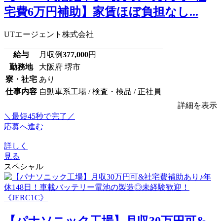
宅費6万円補助】家賃ほぼ負担なし...
UTエージェント株式会社
給与
月収例
377,000
円
勤務地
大阪府 堺市
寮・社宅
あり
仕事内容
自動車系工場 / 検査・検品 / 正社員
詳細を表示
＼最短45秒で完了／
応募へ進む
詳しく
見る
スペシャル
【パナソニック工場】月収30万円可&