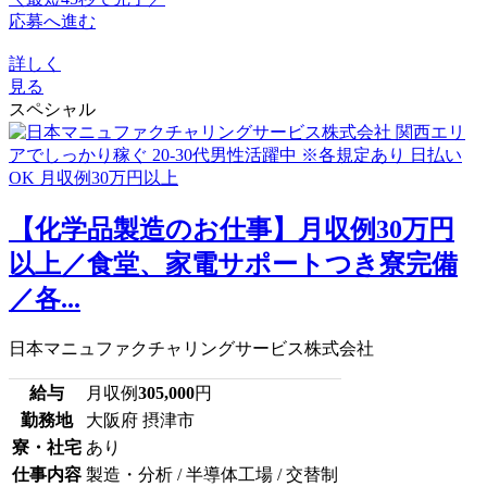
応募へ進む
詳しく
見る
スペシャル
【化学品製造のお仕事】月収例30万円
以上／食堂、家電サポートつき寮完備
／各...
日本マニュファクチャリングサービス株式会社
給与
月収例
305,000
円
勤務地
大阪府 摂津市
寮・社宅
あり
仕事内容
製造・分析 / 半導体工場 / 交替制