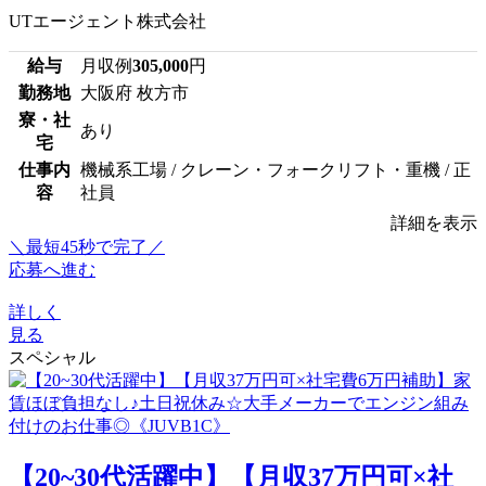
UTエージェント株式会社
給与
月収例
305,000
円
勤務地
大阪府 枚方市
寮・社
あり
宅
仕事内
機械系工場 / クレーン・フォークリフト・重機 / 正
容
社員
詳細を表示
＼最短45秒で完了／
応募へ進む
詳しく
見る
スペシャル
【20~30代活躍中】【月収37万円可×社