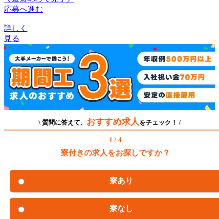
応募へ進む
詳しく
見る
おすすめ求人
\ 質問に答えて、
をチェック！ /
1 / 4
寮付きの求人をお探しですか？
寮あり
寮なし