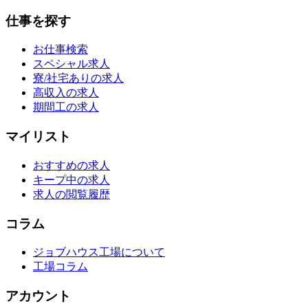
仕事を探す
お仕事検索
スペシャル求人
寮/社宅ありの求人
高収入の求人
期間工の求人
マイリスト
おすすめの求人
キープ中の求人
求人の閲覧履歴
コラム
ジョブハウス工場について
工場コラム
アカウント