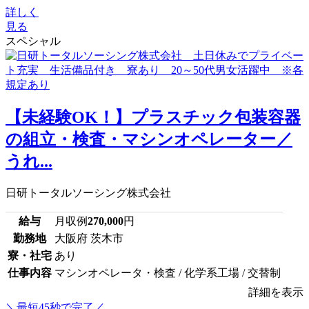
詳しく
見る
スペシャル
【未経験OK！】プラスチック包装容器
の組立・検査・マシンオペレーター／
うれ...
日研トータルソーシング株式会社
給与
月収例
270,000
円
勤務地
大阪府 茨木市
寮・社宅
あり
仕事内容
マシンオペレータ・検査 / 化学系工場 / 交替制
詳細を表示
＼最短45秒で完了／