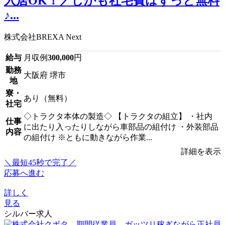
入居OK！／しかも社宅費はずっと無料
♪...
株式会社BREXA Next
給与
月収例
300,000
円
勤務
大阪府 堺市
地
寮・
あり（無料）
社宅
◇トラクタ本体の製造◇ 【トラクタの組立】 ・社内
仕事
に出たり入ったりしながら車部品の組付け ・外装部品
内容
の組付け ※ともに動きながら作業...
詳細を表示
＼最短45秒で完了／
応募へ進む
詳しく
見る
シルバー求人