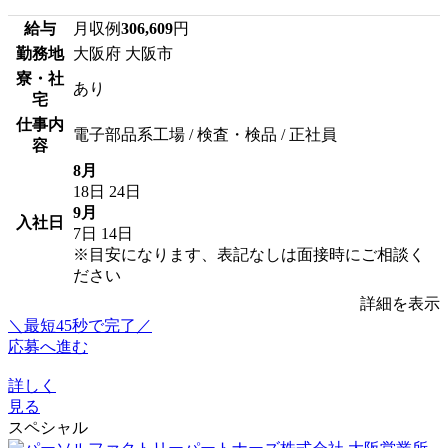
給与
月収例
306,609
円
勤務地
大阪府 大阪市
寮・社
あり
宅
仕事内
電子部品系工場 / 検査・検品 / 正社員
容
8月
18日
24日
9月
入社日
7日
14日
※目安になります、表記なしは面接時にご相談く
ださい
詳細を表示
＼最短45秒で完了／
応募へ進む
詳しく
見る
スペシャル