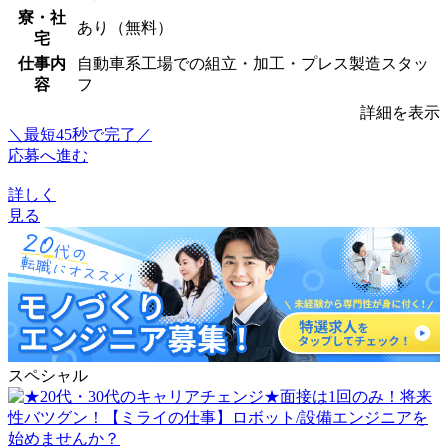
寮・社
あり（無料）
宅
仕事内
自動車系工場での組立・加工・プレス製造スタッ
容
フ
詳細を表示
＼最短45秒で完了／
応募へ進む
詳しく
見る
スペシャル