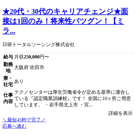
★20代・30代のキャリアチェンジ★面
接は1回のみ！将来性バツグン！【ミ
ラ...
日研トータルソーシング株式会社
給与
月収
250,000
円〜
勤務
大阪府 吹田市
地
寮・
あり
社宅
テクノセンターは厚生労働省令が定める基準に適合し
仕事
ている『認定職業訓練校』です！ 全国に10ヶ所ご用意
内容
しています。 ・岩手県北上市 ・宮...
詳細を表示
＼最短45秒で完了／
応募へ進む