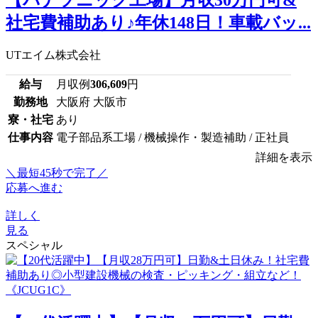
社宅費補助あり♪年休148日！車載バッ...
UTエイム株式会社
給与
月収例
306,609
円
勤務地
大阪府 大阪市
寮・社宅
あり
仕事内容
電子部品系工場 / 機械操作・製造補助 / 正社員
詳細を表示
＼最短45秒で完了／
応募へ進む
詳しく
見る
スペシャル