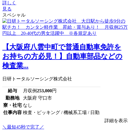
詳しく
見る
スペシャル
【大阪府八雲中町で普通自動車免許を
お持ちの方必見！】自動車部品などの
検査業...
日研トータルソーシング株式会社
給与
月収例
253,000
円
勤務地
大阪府 守口市
寮・社宅
なし
仕事内容
検査・ピッキング / 機械系工場 / 日勤
詳細を表示
＼最短45秒で完了／