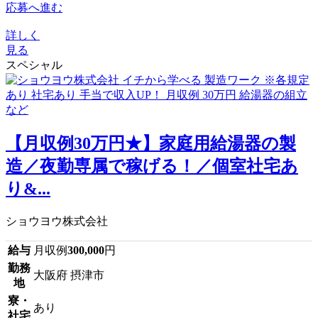
応募へ進む
詳しく
見る
スペシャル
【月収例30万円★】家庭用給湯器の製
造／夜勤専属で稼げる！／個室社宅あ
り&...
ショウヨウ株式会社
給与
月収例
300,000
円
勤務
大阪府 摂津市
地
寮・
あり
社宅