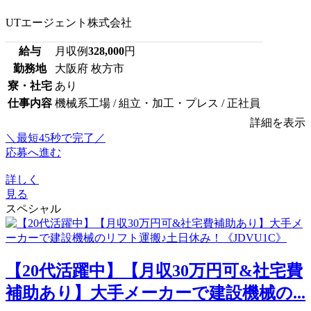
UTエージェント株式会社
給与
月収例
328,000
円
勤務地
大阪府 枚方市
寮・社宅
あり
仕事内容
機械系工場 / 組立・加工・プレス / 正社員
詳細を表示
＼最短45秒で完了／
応募へ進む
詳しく
見る
スペシャル
【20代活躍中】【月収30万円可&社宅費
補助あり】大手メーカーで建設機械の...