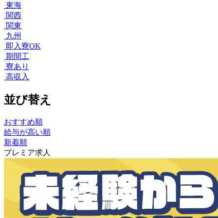
東海
関西
関東
九州
即入寮OK
期間工
寮あり
高収入
並び替え
おすすめ順
給与が高い順
新着順
プレミア求人