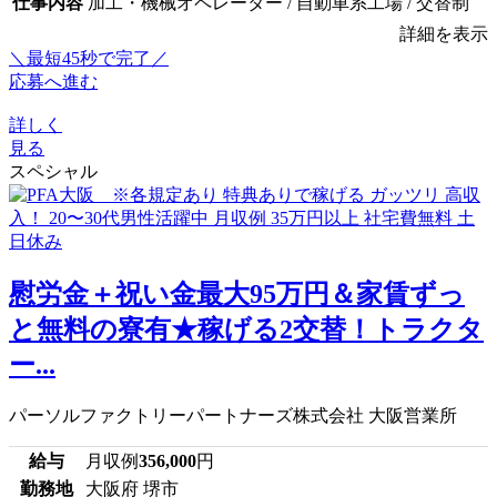
仕事内容
加工・機械オペレーター / 自動車系工場 / 交替制
詳細を表示
＼最短45秒で完了／
応募へ進む
詳しく
見る
スペシャル
慰労金＋祝い金最大95万円＆家賃ずっ
と無料の寮有★稼げる2交替！トラクタ
ー...
パーソルファクトリーパートナーズ株式会社 大阪営業所
給与
月収例
356,000
円
勤務地
大阪府 堺市