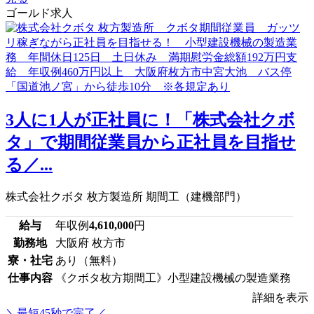
ゴールド求人
3人に1人が正社員に！「株式会社クボ
タ」で期間従業員から正社員を目指せ
る／...
株式会社クボタ 枚方製造所 期間工（建機部門）
給与
年収例
4,610,000
円
勤務地
大阪府 枚方市
寮・社宅
あり（無料）
仕事内容
《クボタ枚方期間工》小型建設機械の製造業務
詳細を表示
＼最短45秒で完了／