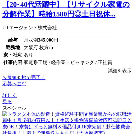
【20~40代活躍中】【リサイクル家電の
分解作業】時給1580円◎土日祝休...
UTエージェント株式会社
給与
月収例
345,000
円
勤務地
大阪府 枚方市
寮・社宅
あり
仕事内容
家電系工場 / 軽作業・ピッキング / 正社員
詳細を表示
＼最短45秒で完了／
応募へ進む
詳しく
見る
スペシャル