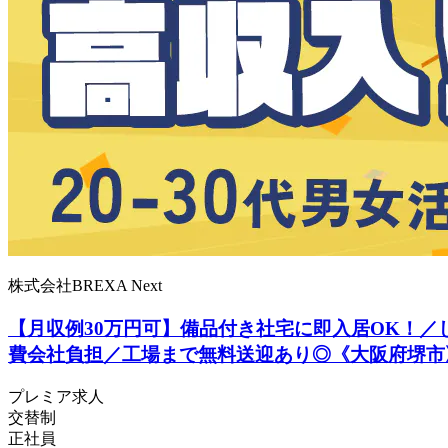
株式会社BREXA Next
【月収例30万円可】備品付き社宅に即入居OK！
費会社負担／工場まで無料送迎あり◎《大阪府堺市
プレミア求人
交替制
正社員