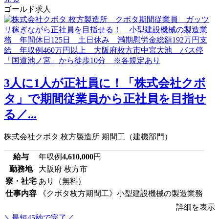
ゴールド求人
3人に1人が正社員に！「株式会社クボ
タ」で期間従業員から正社員を目指せ
る／...
株式会社クボタ 枚方製造所 期間工（建機部門）
給与
年収例
4,610,000
円
勤務地
大阪府 枚方市
寮・社宅
あり（無料）
仕事内容
《クボタ枚方期間工》小型建設機械の製造業務
詳細を表示
＼最短45秒で完了／