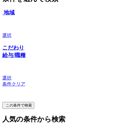
地域
選択
こだわり
給与/職種
選択
条件クリア
この条件で検索
人気の条件から検索