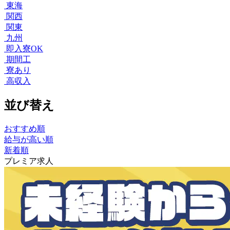
東海
関西
関東
九州
即入寮OK
期間工
寮あり
高収入
並び替え
おすすめ順
給与が高い順
新着順
プレミア求人