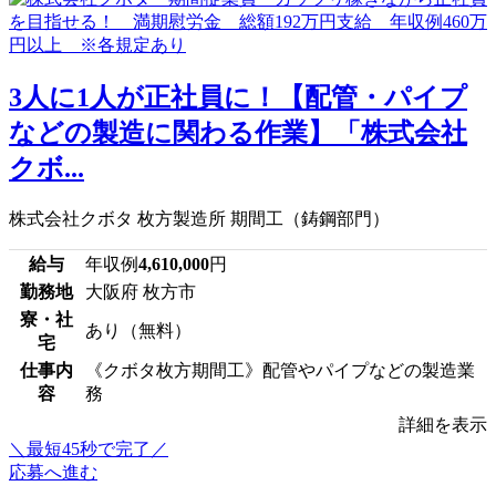
3人に1人が正社員に！【配管・パイプ
などの製造に関わる作業】「株式会社
クボ...
株式会社クボタ 枚方製造所 期間工（鋳鋼部門）
給与
年収例
4,610,000
円
勤務地
大阪府 枚方市
寮・社
あり（無料）
宅
仕事内
《クボタ枚方期間工》配管やパイプなどの製造業
容
務
詳細を表示
＼最短45秒で完了／
応募へ進む