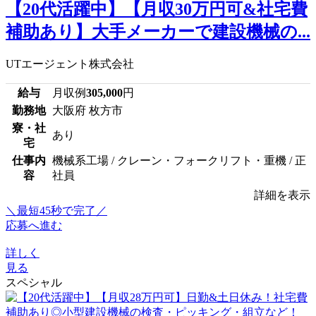
【20代活躍中】【月収30万円可&社宅費
補助あり】大手メーカーで建設機械の...
UTエージェント株式会社
給与
月収例
305,000
円
勤務地
大阪府 枚方市
寮・社
あり
宅
仕事内
機械系工場 / クレーン・フォークリフト・重機 / 正
容
社員
詳細を表示
＼最短45秒で完了／
応募へ進む
詳しく
見る
スペシャル