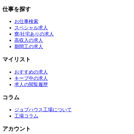
仕事を探す
お仕事検索
スペシャル求人
寮/社宅ありの求人
高収入の求人
期間工の求人
マイリスト
おすすめの求人
キープ中の求人
求人の閲覧履歴
コラム
ジョブハウス工場について
工場コラム
アカウント