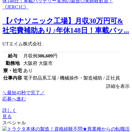
【パナソニック工場】月収30万円可&
社宅費補助あり♪年休148日！車載バッ...
UTエイム株式会社
給与
月収例
306,609
円
勤務地
大阪府 大阪市
寮・社宅
あり
仕事内容
電子部品系工場 / 機械操作・製造補助 / 正社員
詳細を表示
＼最短45秒で完了／
応募へ進む
詳しく
見る
スペシャル