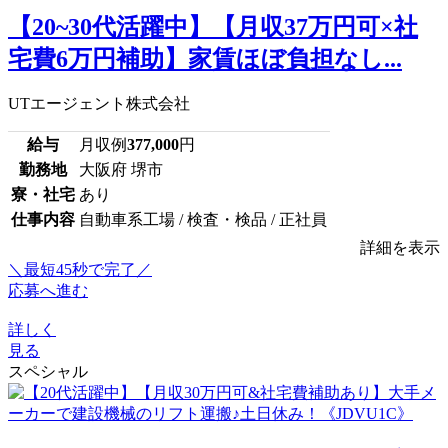
【20~30代活躍中】【月収37万円可×社
宅費6万円補助】家賃ほぼ負担なし...
UTエージェント株式会社
給与
月収例
377,000
円
勤務地
大阪府 堺市
寮・社宅
あり
仕事内容
自動車系工場 / 検査・検品 / 正社員
詳細を表示
＼最短45秒で完了／
応募へ進む
詳しく
見る
スペシャル