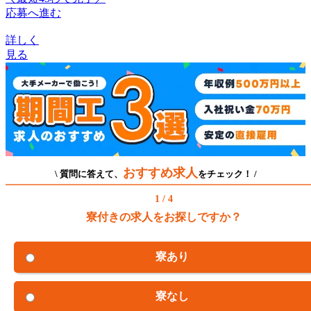
応募へ進む
詳しく
見る
おすすめ求人
\ 質問に答えて、
をチェック！ /
1 / 4
寮付きの求人をお探しですか？
寮あり
寮なし