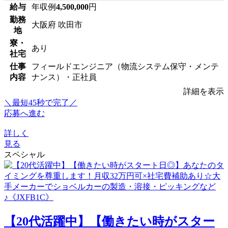
給与
年収例
4,500,000
円
勤務
大阪府 吹田市
地
寮・
あり
社宅
仕事
フィールドエンジニア（物流システム保守・メンテ
内容
ナンス）・正社員
詳細を表示
＼最短45秒で完了／
応募へ進む
詳しく
見る
スペシャル
【20代活躍中】【働きたい時がスター