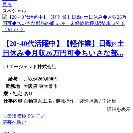
見る
スペシャル
【20~40代活躍中】【軽作業】日勤×土
日休み◆月収26万円可◆ちいさな部...
UTエージェント株式会社
給与
月収例
260,000
円
勤務地
大阪府 東大阪市
寮・社宅
あり
仕事内容
自動車系工場 / 機械操作・製造補助 / 正社員
詳細を表示
＼最短45秒で完了／
応募へ進む