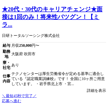
★20代・30代のキャリアチェンジ★面
接は1回のみ！将来性バツグン！【ミ
ラ...
日研トータルソーシング株式会社
給与
月収
250,000
円〜
勤務
大阪府 吹田市
地
寮・
あり
社宅
テクノセンターは厚生労働省令が定める基準に適合し
仕事
ている『認定職業訓練校』です！ 全国に10ヶ所ご用意
内容
しています。 ・岩手県北上市 ・宮...
詳細を表示
＼最短45秒で完了／
応募へ進む