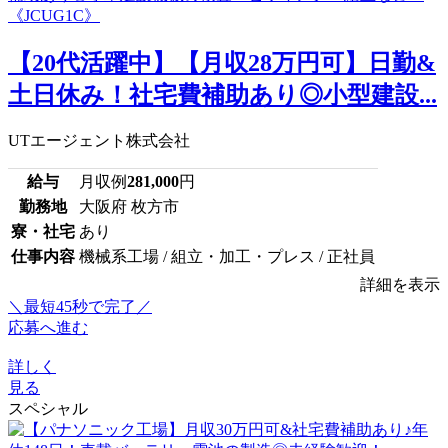
【20代活躍中】【月収28万円可】日勤&
土日休み！社宅費補助あり◎小型建設...
UTエージェント株式会社
給与
月収例
281,000
円
勤務地
大阪府 枚方市
寮・社宅
あり
仕事内容
機械系工場 / 組立・加工・プレス / 正社員
詳細を表示
＼最短45秒で完了／
応募へ進む
詳しく
見る
スペシャル