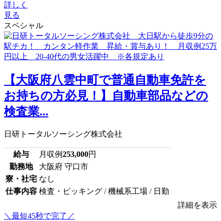
詳しく
見る
スペシャル
【大阪府八雲中町で普通自動車免許を
お持ちの方必見！】自動車部品などの
検査業...
日研トータルソーシング株式会社
給与
月収例
253,000
円
勤務地
大阪府 守口市
寮・社宅
なし
仕事内容
検査・ピッキング / 機械系工場 / 日勤
詳細を表示
＼最短45秒で完了／