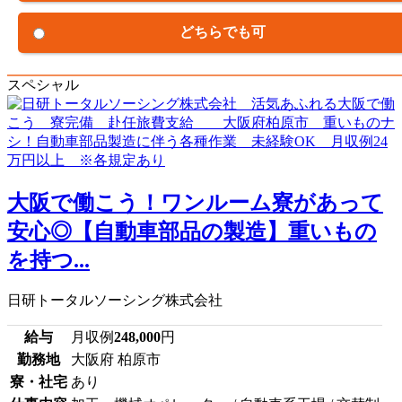
どちらでも可
スペシャル
大阪で働こう！ワンルーム寮があって
安心◎【自動車部品の製造】重いもの
を持つ...
日研トータルソーシング株式会社
給与
月収例
248,000
円
勤務地
大阪府 柏原市
寮・社宅
あり