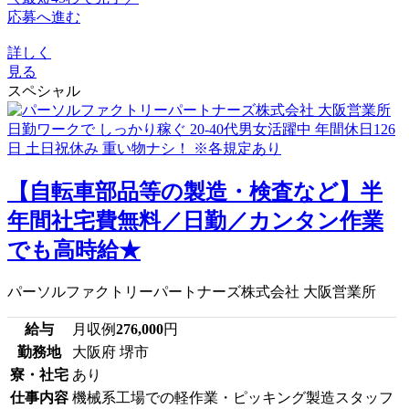
応募へ進む
詳しく
見る
スペシャル
【自転車部品等の製造・検査など】半
年間社宅費無料／日勤／カンタン作業
でも高時給★
パーソルファクトリーパートナーズ株式会社 大阪営業所
給与
月収例
276,000
円
勤務地
大阪府 堺市
寮・社宅
あり
仕事内容
機械系工場での軽作業・ピッキング製造スタッフ