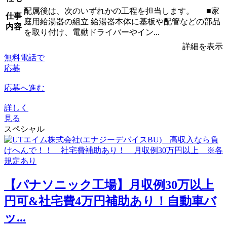
配属後は、次のいずれかの工程を担当します。 ■家
仕事
庭用給湯器の組立 給湯器本体に基板や配管などの部品
内容
を取り付け、電動ドライバーやイン...
詳細を表示
無料電話で
応募
応募へ進む
詳しく
見る
スペシャル
【パナソニック工場】月収例30万以上
円可&社宅費4万円補助あり！自動車バ
ッ...