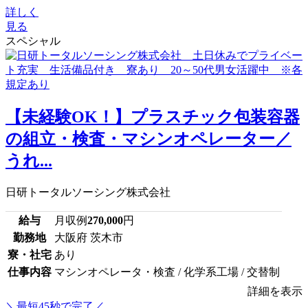
詳しく
見る
スペシャル
【未経験OK！】プラスチック包装容器
の組立・検査・マシンオペレーター／
うれ...
日研トータルソーシング株式会社
給与
月収例
270,000
円
勤務地
大阪府 茨木市
寮・社宅
あり
仕事内容
マシンオペレータ・検査 / 化学系工場 / 交替制
詳細を表示
＼最短45秒で完了／