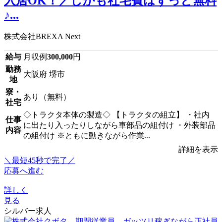
入居OK！／しかも社宅費はずっと無料
♪...
株式会社BREXA Next
給与
月収例
300,000
円
勤務
大阪府 堺市
地
寮・
あり（無料）
社宅
◇トラクタ本体の製造◇ 【トラクタの組立】 ・社内
仕事
に出たり入ったりしながら車部品の組付け ・外装部品
内容
の組付け ※ともに動きながら作業...
詳細を表示
＼最短45秒で完了／
応募へ進む
詳しく
見る
シルバー求人