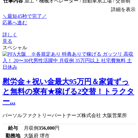
仕事内容
加工・機械オペレーター / 自動車系工場 / 交替制
詳細を表示
＼最短45秒で完了／
応募へ進む
詳しく
見る
スペシャル
慰労金＋祝い金最大95万円＆家賃ずっ
と無料の寮有★稼げる2交替！トラクタ
ー...
パーソルファクトリーパートナーズ株式会社 大阪営業所
給与
月収例
356,000
円
勤務地
大阪府 堺市