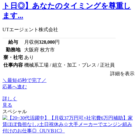
ト日◎】あなたのタイミングを尊重し
ます...
UTエージェント株式会社
給与
月収例
328,000
円
勤務地
大阪府 枚方市
寮・社宅
あり
仕事内容
機械系工場 / 組立・加工・プレス / 正社員
詳細を表示
＼最短45秒で完了／
応募へ進む
詳しく
見る
スペシャル