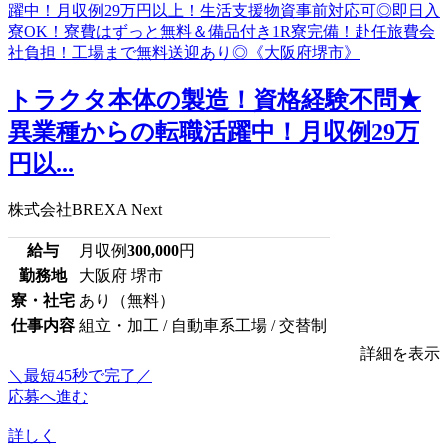
トラクタ本体の製造！資格経験不問★
異業種からの転職活躍中！月収例29万
円以...
株式会社BREXA Next
給与
月収例
300,000
円
勤務地
大阪府 堺市
寮・社宅
あり（無料）
仕事内容
組立・加工 / 自動車系工場 / 交替制
詳細を表示
＼最短45秒で完了／
応募へ進む
詳しく