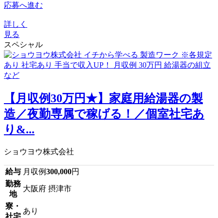
応募へ進む
詳しく
見る
スペシャル
【月収例30万円★】家庭用給湯器の製
造／夜勤専属で稼げる！／個室社宅あ
り&...
ショウヨウ株式会社
給与
月収例
300,000
円
勤務
大阪府 摂津市
地
寮・
あり
社宅