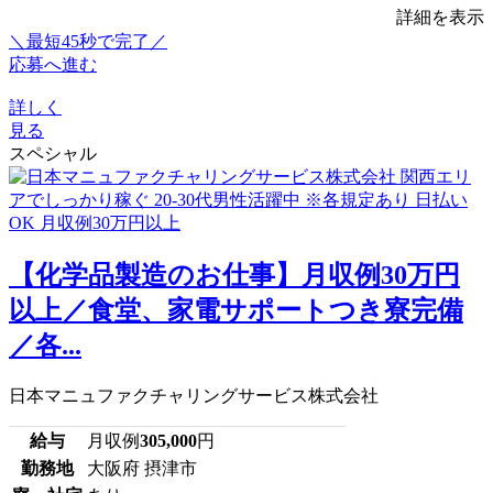
詳細を表示
＼最短45秒で完了／
応募へ進む
詳しく
見る
スペシャル
【化学品製造のお仕事】月収例30万円
以上／食堂、家電サポートつき寮完備
／各...
日本マニュファクチャリングサービス株式会社
給与
月収例
305,000
円
勤務地
大阪府 摂津市