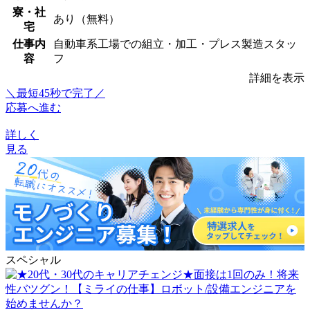
寮・社
あり（無料）
宅
仕事内
自動車系工場での組立・加工・プレス製造スタッ
容
フ
詳細を表示
＼最短45秒で完了／
応募へ進む
詳しく
見る
スペシャル