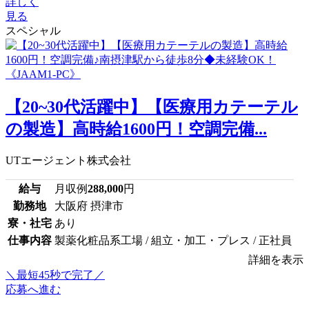
詳しく
見る
スペシャル
【20~30代活躍中】【医療用カテーテル
の製造】高時給1600円！空調完備...
UTエージェント株式会社
給与
月収例
288,000
円
勤務地
大阪府 摂津市
寮・社宅
あり
仕事内容
製薬化粧品系工場 / 組立・加工・プレス / 正社員
詳細を表示
＼最短45秒で完了／
応募へ進む