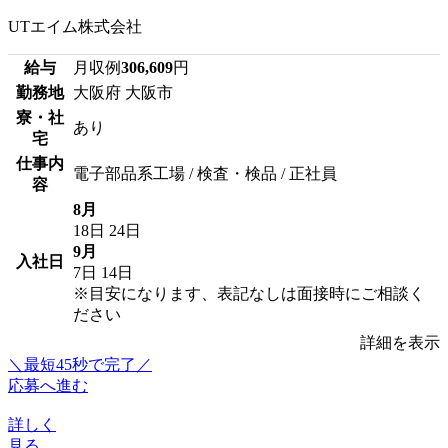
UTエイム株式会社
給与
月収例
306,609
円
勤務地
大阪府 大阪市
寮・社
あり
宅
仕事内
電子部品系工場 / 検査・検品 / 正社員
容
8月
18日
24日
9月
入社日
7日
14日
※目安になります、表記なしは面接時にご相談く
ださい
詳細を表示
＼最短45秒で完了／
応募へ進む
詳しく
見る