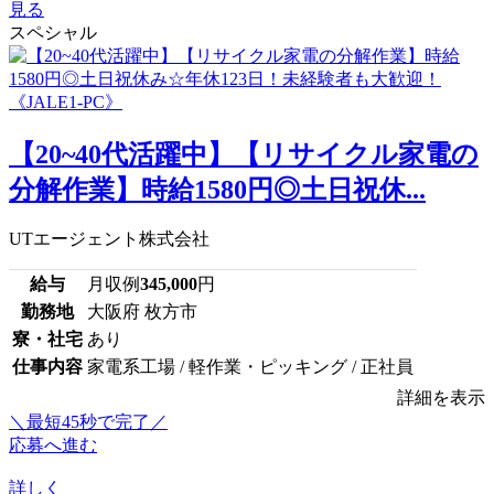
見る
スペシャル
【20~40代活躍中】【リサイクル家電の
分解作業】時給1580円◎土日祝休...
UTエージェント株式会社
給与
月収例
345,000
円
勤務地
大阪府 枚方市
寮・社宅
あり
仕事内容
家電系工場 / 軽作業・ピッキング / 正社員
詳細を表示
＼最短45秒で完了／
応募へ進む
詳しく