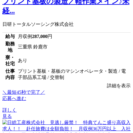
プリント基板の製造／軽作業メイン♪未
経...
日研トータルソーシング株式会社
給与
月収例
287,000
円
勤務
三重県 鈴鹿市
地
寮・
あり
社宅
仕事
プリント基板・基板のマシンオペレータ・製造 / 電
内容
子部品系工場 / 交替制
詳細を表示
＼最短45秒で完了／
応募へ進む
詳しく
見る