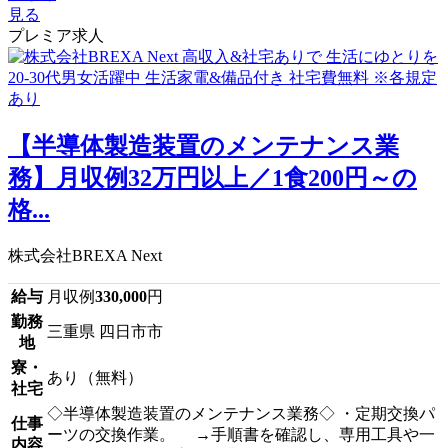
見る
プレミア求人
【半導体製造装置のメンテナンス業
務】月収例32万円以上／1食200円～の
格...
株式会社BREXA Next
給与
月収例
330,000
円
勤務
三重県 四日市市
地
寮・
あり（無料）
社宅
◇半導体製造装置のメンテナンス業務◇ ・定期交換パ
仕事
ーツの交換作業。 →手順書を確認し、専用工具や一
内容