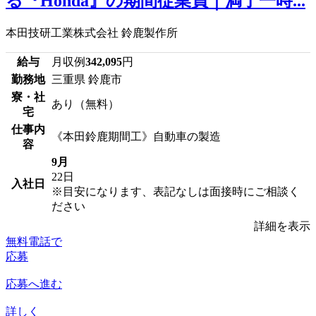
る『Honda』の期間従業員｜満了一時...
本田技研工業株式会社 鈴鹿製作所
給与
月収例
342,095
円
勤務地
三重県 鈴鹿市
寮・社
あり（無料）
宅
仕事内
《本田鈴鹿期間工》自動車の製造
容
9月
22日
入社日
※目安になります、表記なしは面接時にご相談く
ださい
詳細を表示
無料電話で
応募
応募へ進む
詳しく