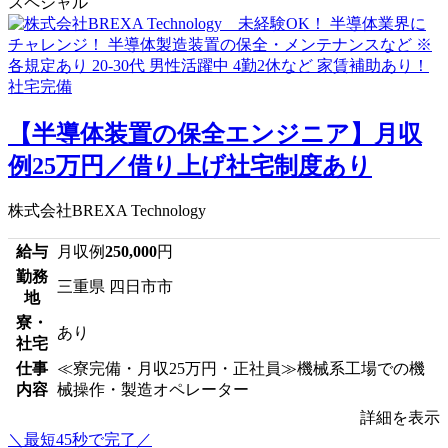
スペシャル
【半導体装置の保全エンジニア】月収
例25万円／借り上げ社宅制度あり
株式会社BREXA Technology
給与
月収例
250,000
円
勤務
三重県 四日市市
地
寮・
あり
社宅
仕事
≪寮完備・月収25万円・正社員≫機械系工場での機
内容
械操作・製造オペレーター
詳細を表示
＼最短45秒で完了／