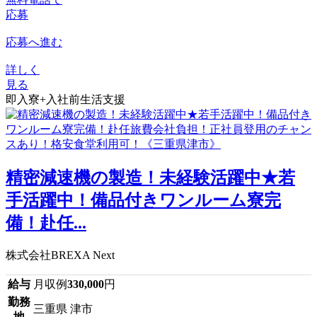
応募
応募へ進む
詳しく
見る
即入寮+入社前生活支援
精密減速機の製造！未経験活躍中★若
手活躍中！備品付きワンルーム寮完
備！赴任...
株式会社BREXA Next
給与
月収例
330,000
円
勤務
三重県 津市
地