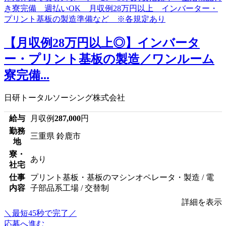
【月収例28万円以上◎】インバータ
ー・プリント基板の製造／ワンルーム
寮完備...
日研トータルソーシング株式会社
給与
月収例
287,000
円
勤務
三重県 鈴鹿市
地
寮・
あり
社宅
仕事
プリント基板・基板のマシンオペレータ・製造 / 電
内容
子部品系工場 / 交替制
詳細を表示
＼最短45秒で完了／
応募へ進む