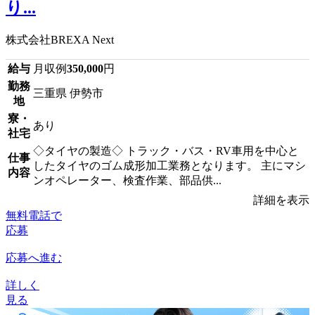
り...
株式会社BREXA Next
給与
月収例
350,000
円
勤務
三重県 伊勢市
地
寮・
あり
社宅
◇タイヤの製造◇ トラック・バス・RV車用を中心と
仕事
したタイヤのゴム成形加工業務となります。 主にマシ
内容
ンオペレーター、検査作業、部品供...
詳細を表示
無料電話で
応募
応募へ進む
詳しく
見る