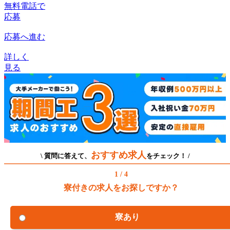
無料電話で
応募
応募へ進む
詳しく
見る
おすすめ求人
\ 質問に答えて、
をチェック！ /
1 / 4
寮付きの求人をお探しですか？
寮あり