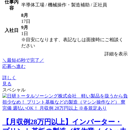
仕事内
半導体工場 / 機械操作・製造補助 / 正社員
容
8月
17日
9月
入社日
1日
※目安になります、表記なしは面接時にご相談く
ださい
詳細を表示
＼最短45秒で完了／
応募へ進む
詳しく
見る
スペシャル
【月収例28万円以上】インバーター・