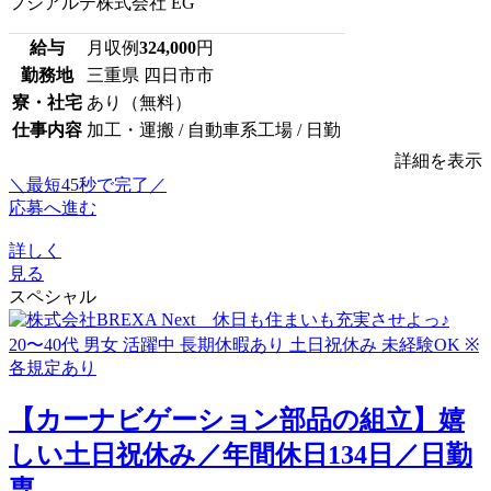
フジアルテ株式会社 EG
給与
月収例
324,000
円
勤務地
三重県 四日市市
寮・社宅
あり（無料）
仕事内容
加工・運搬 / 自動車系工場 / 日勤
詳細を表示
＼最短45秒で完了／
応募へ進む
詳しく
見る
スペシャル
【カーナビゲーション部品の組立】嬉
しい土日祝休み／年間休日134日／日勤
専...