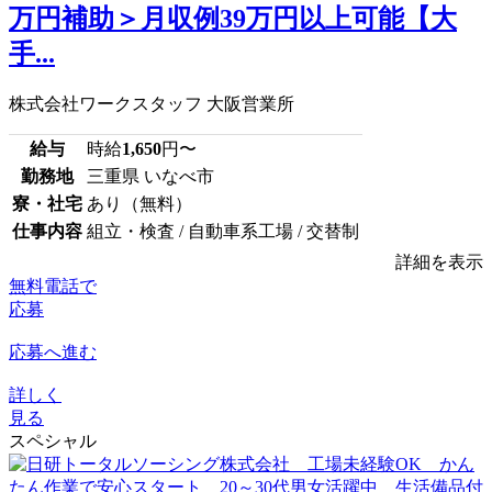
万円補助＞月収例39万円以上可能【大
手...
株式会社ワークスタッフ 大阪営業所
給与
時給
1,650
円〜
勤務地
三重県 いなべ市
寮・社宅
あり（無料）
仕事内容
組立・検査 / 自動車系工場 / 交替制
詳細を表示
無料電話で
応募
応募へ進む
詳しく
見る
スペシャル