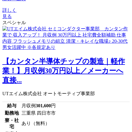
詳しく
見る
スペシャル
【カンタン半導体チップの製造｜軽作
業！】月収例30万円以上／メーカーへ
直接...
UTエイム株式会社 オートモーティブ事業部
給与
月収例
301,600
円
勤務地
三重県 四日市市
寮・社
あり（無料）
宅