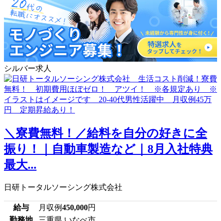
シルバー求人
＼寮費無料！／給料を自分の好きに全
振り！｜自動車製造など｜8月入社特典
最大...
日研トータルソーシング株式会社
給与
月収例
450,000
円
勤務地
三重県 いなべ市