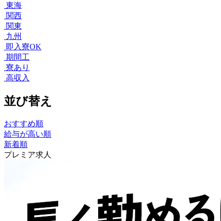
東海
関西
関東
九州
即入寮OK
期間工
寮あり
高収入
並び替え
おすすめ順
給与が高い順
新着順
プレミア求人