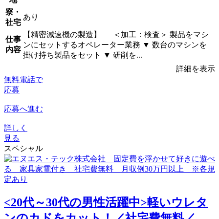
寮・
あり
社宅
【精密減速機の製造】 ＜加工：検査＞ 製品をマシ
仕事
ンにセットするオペレーター業務 ▼ 数台のマシンを
内容
掛け持ち製品をセット ▼ 研削を...
詳細を表示
無料電話で
応募
応募へ進む
詳しく
見る
スペシャル
<20代～30代の男性活躍中>軽いウレタ
ンのカドをカット！／社宅費無料／