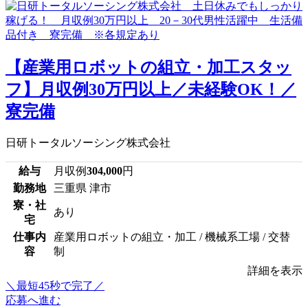
【産業用ロボットの組立・加工スタッ
フ】月収例30万円以上／未経験OK！／
寮完備
日研トータルソーシング株式会社
給与
月収例
304,000
円
勤務地
三重県 津市
寮・社
あり
宅
仕事内
産業用ロボットの組立・加工 / 機械系工場 / 交替
容
制
詳細を表示
＼最短45秒で完了／
応募へ進む