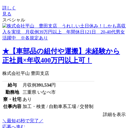
詳しく
見る
スペシャル
★【車部品の組付や運搬】未経験から
正社員×年収400万円以上可！
株式会社平山 豊田支店
給与
月収例
391,534
円
勤務地
三重県 いなべ市
寮・社宅
あり
仕事内容
加工・検査 / 自動車系工場 / 交替制
詳細を表示
＼最短45秒で完了／
応募へ進む