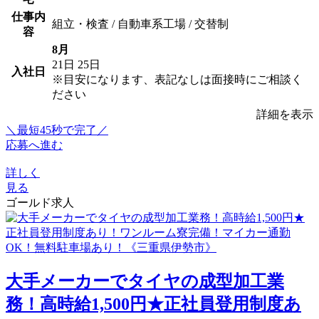
仕事内
組立・検査 / 自動車系工場 / 交替制
容
8月
21日
25日
入社日
※目安になります、表記なしは面接時にご相談く
ださい
詳細を表示
＼最短45秒で完了／
応募へ進む
詳しく
見る
ゴールド求人
大手メーカーでタイヤの成型加工業
務！高時給1,500円★正社員登用制度あ