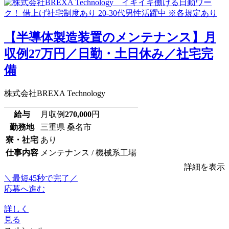
【半導体製造装置のメンテナンス】月
収例27万円／日勤・土日休み／社宅完
備
株式会社BREXA Technology
給与
月収例
270,000
円
勤務地
三重県 桑名市
寮・社宅
あり
仕事内容
メンテナンス / 機械系工場
詳細を表示
＼最短45秒で完了／
応募へ進む
詳しく
見る