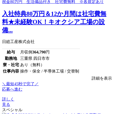
入社特典80万円＆12か月間は社宅費無
料★未経験OK！キオクシア工場の設
備...
日総工産株式会社
給与
月収例
364,790
円
勤務地
三重県 四日市市
寮・社宅
あり（無料）
仕事内容
操作・保全 / 半導体工場 / 交替制
詳細を表示
＼最短45秒で完了／
応募へ進む
詳しく
見る
スペシャル