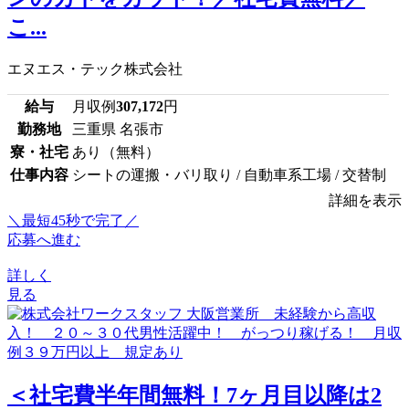
こ...
エヌエス・テック株式会社
給与
月収例
307,172
円
勤務地
三重県 名張市
寮・社宅
あり（無料）
仕事内容
シートの運搬・バリ取り / 自動車系工場 / 交替制
詳細を表示
＼最短45秒で完了／
応募へ進む
詳しく
見る
＜社宅費半年間無料！7ヶ月目以降は2