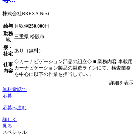
株式会社BREXA Next
給与
月収例
250,000
円
勤務
三重県 松阪市
地
寮・
あり（無料）
社宅
◇カーナビゲーション部品の組立◇ ■ 業務内容 車載用
仕事
カーナビゲーション製品の製造ラインにて、検査業務
内容
を中心に以下の作業を担当してい...
詳細を表示
無料電話で
応募
応募へ進む
詳しく
見る
スペシャル