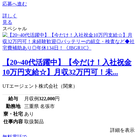
応募へ進む
詳しく
見る
スペシャル
【20~40代活躍中】【今だけ！入社祝金
10万円支給☆】月収32万円可！未...
UTエージェント株式会社（関東）
給与
月収例
322,000
円
勤務地
三重県 名張市
寮・社宅
あり
仕事内容
取扱製品
詳細を表示
無料電話で