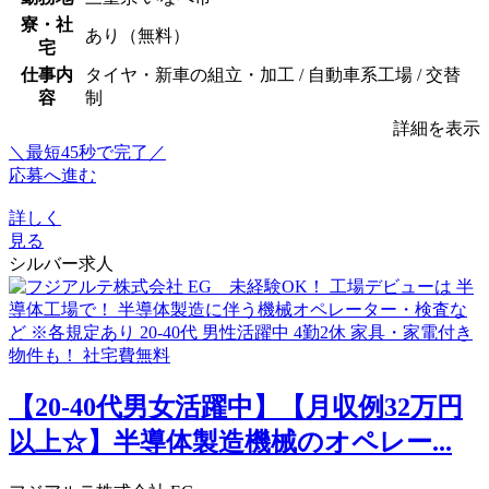
寮・社
あり（無料）
宅
仕事内
タイヤ・新車の組立・加工 / 自動車系工場 / 交替
容
制
詳細を表示
＼最短45秒で完了／
応募へ進む
詳しく
見る
シルバー求人
【20-40代男女活躍中】【月収例32万円
以上☆】半導体製造機械のオペレー...