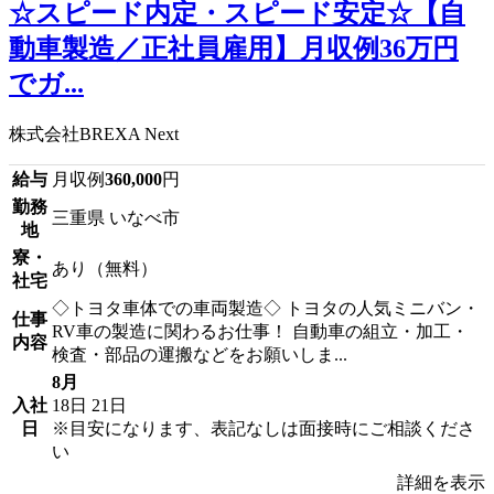
☆スピード内定・スピード安定☆【自
動車製造／正社員雇用】月収例36万円
でガ...
株式会社BREXA Next
給与
月収例
360,000
円
勤務
三重県 いなべ市
地
寮・
あり（無料）
社宅
◇トヨタ車体での車両製造◇ トヨタの人気ミニバン・
仕事
RV車の製造に関わるお仕事！ 自動車の組立・加工・
内容
検査・部品の運搬などをお願いしま...
8月
入社
18日
21日
日
※目安になります、表記なしは面接時にご相談くださ
い
詳細を表示