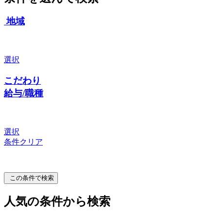
地域
選択
こだわり
給与/職種
選択
条件クリア
この条件で検索
人気の条件から検索