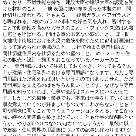
めており、不燃性能を持ち、建設大臣や建設大臣の認定を受
けた材料のこと。 ・襖 表面に紙や布を張った木製の扉。間
仕切りに使われることもある。 ・複層ガラス ペアガラスと
も呼ばれる。2枚のガラスの間に乾燥空気を入れ、密封する
ことで断熱性を高めたガラスのこと。・フィックス窓はめ殺
し窓とも呼ばれる。開ける事の出来ない窓のこと。 ほ・防
火地域市街地における火災の危険を防ぐために都市計画法に
よって定められた地域のこと。 ま行で始まる専門用語ま・
間仕切壁住戸内を仕切るための壁のこと。 め・メーカー住
宅の販売・設計・施工をおこなっているメーカーのこ
と。 専門用語において注意しておくべきことってある？以
上が建築・住宅業界における専門用語になります。ただし専
門用語はただ覚えれば良いというものではありません。ただ
専門用語を覚えるのはもちろん良いことです。なぜなら専門
用語を知っていれば、仕事や会話はスムーズにいくからで
す。しかしどの職種・業界でも、本来は仕事をしていく上で
順次覚えていくのが好ましいものです。わからないことを上
司や同僚に聞くことでコミュニケーションをとる、そこから
強い絆や人間関係を築き上げていくことも仕事の醍醐味とい
うか、やりがいの1つなのではないでしょうか。 最後に以上
で建築・住宅業界の用語集についての記事は終わります! ジ