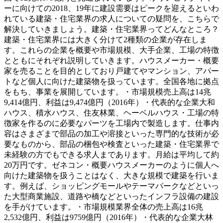
ーに向けての2018、19年に建設需要はピークを迎えるといわ
れている建築・住宅業界の求人についての疑問を、こちらで
解決していきましょう。建築・住宅業界ってどんなところ？
建築・住宅業界には大きく分けて2種類の企業が存在しま
す。これらの企業を概要や市場規模、大手企業、工場の特徴
とともにそれぞれ説明していきます。ハウスメーカー・概要
家を売ることを目的としており戸建てやマンション、アパー
トなど個人に向けた建築物を扱っています。全国各地に拠点
をもち、事業を展開しています。・市場規模売上高は14兆
9,414億円、利益は9,474億円（2016年）・代表的な企業大和
ハウス、積水ハウス、住友林業、ヘーベルハウス・工場の特
徴家を作るのに必要なパーツを工場内で製造します。仕事内
容はさまざまで部品の加工や溶接といった専門的な技術が必
要なものから、部品の梱包や検査といった建築・住宅業界で
未経験の方でもできる求人まであります。月給は平均して約
20万円です。ゼネコン・概要ハウスメーカーのように個人へ
向けた建築物を扱うことはなく、大きな規模で建築を行いま
す。例えば、ショッピングモールやテーマパークなどといっ
た大型商業施設、道路や橋などといったインフラ設備の建設
を手がけています。・市場規模業界全体の売上高は16兆
2,532億円、利益は9759億円（2016年）・代表的な企業大林