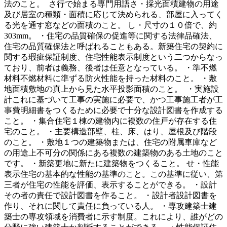
法のこと。 さ行で始まる専門用語さ・採光面積建物の用途
及び居室の種類・面積に応じて決められる、部屋に入ってく
る光を通す窓などの面積のこと。 し・尺寸の１０倍で、約
303mm。 ・住宅の品質確保の促進等に関する法律品確法、
住宅の品質確保法と呼ばれることもある。新築住宅の契約に
関する瑕疵保証制度、住宅性能表示制度という二つからなっ
ており、前者は義務、後者は任意となっている。 ・準不燃
材料不燃材料に準ずる防火性能を持った材料のこと。 ・敷
地面積敷地の真上から見た水平投影面積のこと。 ・実施設
計これに基づいて工事の実施に必要で、かつ工事施工者が工
事費明細書をつくるために必要で十分な設計図書を作成する
こと。 ・集合住宅１棟の建物内に複数の住戸が存在する住
宅のこと。 ・主要構造部壁、柱、床、はり、屋根及び階段
のこと。 ・敷地１つの建築物または、住宅の附属車庫など
の用途上不可分の関係にある複数の建築物のある土地のこと
です。 ・新築更地に新たに建築物をつくること。 せ・性能
表示住宅の基本的な性能の基準のこと。この基準に従い、第
三者が住宅の性能を評価、表示することができる。 ・設計
その者の責任で設計図書を作ること。 ・設計者設計図書を
作り、それに関して責任に負っている人。 ・専攻建築士建
築士の専攻領域を消費者に示す制度。これにより、誰がどの