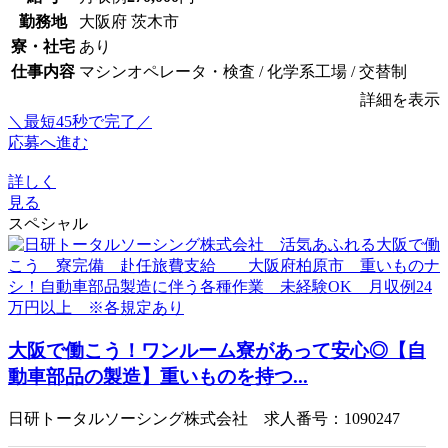
勤務地
大阪府 茨木市
寮・社宅
あり
仕事内容
マシンオペレータ・検査 / 化学系工場 / 交替制
詳細を表示
＼最短45秒で完了／
応募へ進む
詳しく
見る
スペシャル
大阪で働こう！ワンルーム寮があって安心◎【自
動車部品の製造】重いものを持つ...
日研トータルソーシング株式会社 求人番号：1090247