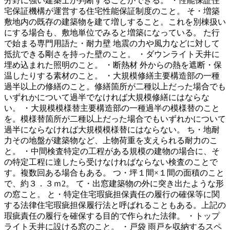
分野に強い建築士か判断することができる。 ・性能保証住
宅保証機構が運営する住宅性能保証制度のこと。 そ・増築
敷地内の既存の建築物を建て増しすること。これを別棟扱い
にする場合も、敷地単位でみると増築になっている。 た行
で始まる専門用語た・耐力壁 地震の力や風力などに対して
抵抗できる剛さを持った壁のこと。 ・ダウンライト天井に
埋め込まれた照明のこと。 ・断熱材 外からの熱を遮断・保
温したりする素材のこと。 ・大規模修繕主要構造部の一種
過半以上の修繕のこと。修繕箇所が二種以上だった場合でも
いずれかについて過半でなければ大規模修繕にはならな
い。 ・大規模模様替主要構造部の一種過半の模様替のこと
を。模様替箇所が二種以上だった場合でもいずれかについて
過半にならなければ大規模模様替にはならない。 ち・地耐
力その地盤が建築物など、上物荷重を支えられる耐力のこ
と。 ・中間検査特定の工程がある規模の建物の場合に、そ
の特定工程に達したら受けなければならない検査のことで
す。複数回ある場合もある。 つ・坪１間×１間の面積のこと
で、約３．３ｍ2。 て・出窓建築物の外に突き出たような形
の窓こと。 と・特定住宅瑕疵担保責任の履行の確保等に関
する法律住宅瑕疵担保履行法と呼ばれることもある。上記の
瑕疵責任の履行を確保する目的で作られた法律。 ・トップ
ライト天井に設ける窓のこと。 ・戸袋 雨戸を収納するスペ