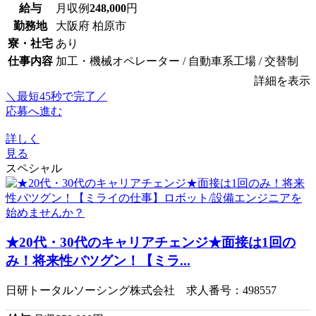
給与
月収例
248,000
円
勤務地
大阪府 柏原市
寮・社宅
あり
仕事内容
加工・機械オペレーター / 自動車系工場 / 交替制
詳細を表示
＼最短45秒で完了／
応募へ進む
詳しく
見る
スペシャル
★20代・30代のキャリアチェンジ★面接は1回の
み！将来性バツグン！【ミラ...
日研トータルソーシング株式会社 求人番号：498557