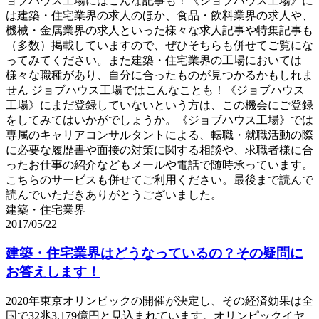
ョブハウス工場にはこんな記事も！《ジョブハウス工場》に
は建築・住宅業界の求人のほか、食品・飲料業界の求人や、
機械・金属業界の求人といった様々な求人記事や特集記事も
（多数）掲載していますので、ぜひそちらも併せてご覧にな
ってみてください。また建築・住宅業界の工場においては
様々な職種があり、自分に合ったものが見つかるかもしれま
せん ジョブハウス工場ではこんなことも！《ジョブハウス
工場》にまだ登録していないという方は、この機会にご登録
をしてみてはいかがでしょうか。《ジョブハウス工場》では
専属のキャリアコンサルタントによる、転職・就職活動の際
に必要な履歴書や面接の対策に関する相談や、求職者様に合
ったお仕事の紹介などもメールや電話で随時承っています。
こちらのサービスも併せてご利用ください。最後まで読んで
読んでいただきありがとうございました。
建築・住宅業界
2017/05/22
建築・住宅業界はどうなっているの？その疑問に
お答えします！
2020年東京オリンピックの開催が決定し、その経済効果は全
国で32兆3,179億円と見込まれています。オリンピックイヤ