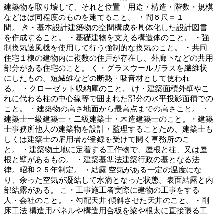
建築物を取り壊して、それと位置・用途・構造・階数・規模
などほぼ同程度のものを建てること。 ・間６尺＝１
間。 き・基本設計建築物の空間構成を具体化した設計図書
を作成すること。 ・基礎建物を支える構造体のこと。 ・強
制換気送風機を使用して行う強制的な換気のこと。 ・共同
住宅１棟の建物内に複数の住戸が存在し、外廊下などの共用
部分がある住宅のこと。 く・グラスウールガラスを繊維状
にしたもの。短繊維などの断熱・吸音材として使われ
る。 ・クローゼット収納庫のこと。 け・建築面積外壁やこ
れに代わる柱の中心線等で囲まれた部分の水平投影面積での
こと。 ・建築物の高さ地面から最高点までの高さこと。 ・
建築士一級建築士・二級建築士・木造建築士のこと。・建築
士事務所他人の建築物を設計・監理することため、建築士も
しくは建築士の雇用者が登録を受けて開く事務所のこ
と。 ・建築物土地に定着する工作物で、屋根と柱、又は屋
根と壁があるもの。 ・建築基準法建築行政の基となる法
律。昭和２５年制定。 ・結露 空気がある一定の温度にな
り、余った空気が凝結して水滴となった状態。表面結露と内
部結露がある。 こ・工事施工者実際に建物の工事をする
人・会社のこと。 ・勾配天井 傾斜させた天井のこと。・剛
床工法 構造用パネルや構造用合板を梁や根太に直接張る工