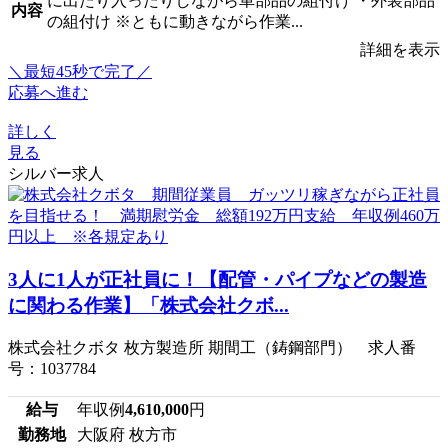
に出たり入ったりしながら車部品の組付け ・外装部品
内容
の組付け ※ともに動きながら作業...
詳細を表示
＼最短45秒で完了／
応募へ進む
詳しく
見る
シルバー求人
3人に1人が正社員に！【配管・パイプなどの製造
に関わる作業】「株式会社クボ...
株式会社クボタ 枚方製造所 期間工（鋳鋼部門） 求人番
号：1037784
給与
年収例
4,610,000
円
勤務地
大阪府 枚方市