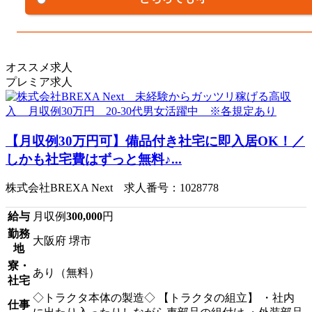
オススメ求人
プレミア求人
【月収例30万円可】備品付き社宅に即入居OK！／
しかも社宅費はずっと無料♪...
株式会社BREXA Next 求人番号：1028778
給与
月収例
300,000
円
勤務
大阪府 堺市
地
寮・
あり（無料）
社宅
◇トラクタ本体の製造◇ 【トラクタの組立】 ・社内
仕事