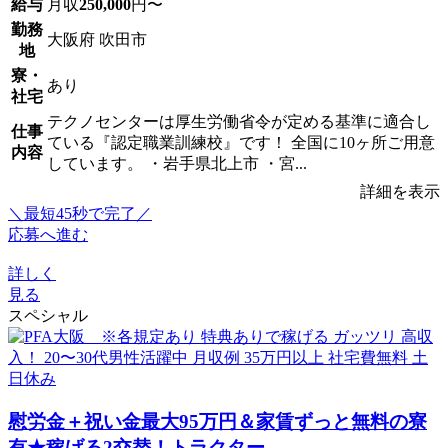
給与
月収
250,000
円〜
勤務
大阪府 吹田市
地
寮・
あり
社宅
テクノセンターは厚生労働省令が定める基準に適合し
仕事
ている『認定職業訓練校』です！ 全国に10ヶ所ご用意
内容
しています。 ・岩手県北上市 ・宮...
詳細を表示
＼最短45秒で完了／
応募へ進む
詳しく
見る
スペシャル
慰労金＋祝い金最大95万円＆家賃ずっと無料の寮
有★稼げる2交替！トラクター...