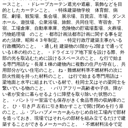
ースこと。 ・ドレープカーテン遮光や遮蔽、装飾などを目
的としたカーテンこと。 ・特殊建築物学校 体育館、病
院、劇場、観覧場、集会場、展示場、百貨店、市場、ダンス
ホール、遊技場、公衆浴場、旅館、共同住宅、寄宿舎、下
宿、工場倉庫、自動車車庫、危険物の貯蔵場畜場、火葬場、
汚物処理場 のこと ・都市計画法都市計画に関する事を定
めた法律。昭和４３年制定。 ・特定行政庁建築主事がいる
行政機関のこと。 ・通し柱 建築物の1階から2階まで通って
いる1本の柱のこと。 ・ドライエリア地下室を設ける際、外
部の光を取込むために設けるスペースのこと。 な行で始ま
る専門用語な・長屋１棟の建物内に複数の住戸が存在し、共
用部分がない住宅のこと。 ね・難燃材料準不燃材料の次に
防火性能を持った材料のこと。 は行で始まる専門用語は・
梁地面と水平に組まれている材で、柱同士又はその梁同士を
繋いでいる物のこと。 ・バリアフリー高齢者や子供、障が
い者が安全に暮らせるように障壁を取り除いた状態のこ
と。・パントリー室温でも保存がきく食品専用の収納庫のこ
と。 ひ・引き戸 左右に引き動かすことで開け閉めを行う扉
のこと。ふ・プレハブメーカーあらかじめ自社工場内で部材
を造っておき、現場ではそれらの部材を組み立てるだけで建
築することができるメーカーのこと。 ・不燃材料法令で定