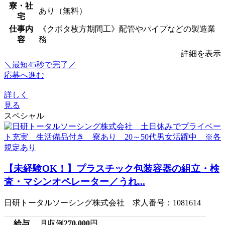
寮・社
あり（無料）
宅
仕事内
《クボタ枚方期間工》配管やパイプなどの製造業
容
務
詳細を表示
＼最短45秒で完了／
応募へ進む
詳しく
見る
スペシャル
【未経験OK！】プラスチック包装容器の組立・検
査・マシンオペレーター／うれ...
日研トータルソーシング株式会社 求人番号：1081614
給与
月収例
270,000
円