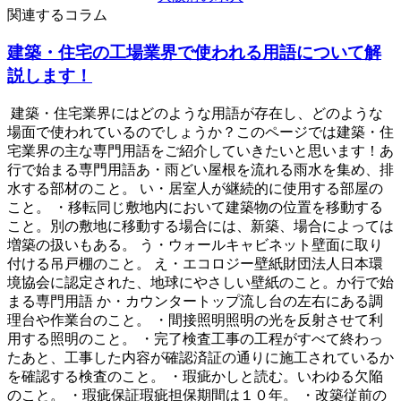
関連するコラム
建築・住宅の工場業界で使われる用語について解
説します！
建築・住宅業界にはどのような用語が存在し、どのような
場面で使われているのでしょうか？このページでは建築・住
宅業界の主な専門用語をご紹介していきたいと思います！あ
行で始まる専門用語あ・雨どい屋根を流れる雨水を集め、排
水する部材のこと。 い・居室人が継続的に使用する部屋の
こと。 ・移転同じ敷地内において建築物の位置を移動する
こと。別の敷地に移動する場合には、新築、場合によっては
増築の扱いもある。 う・ウォールキャビネット壁面に取り
付ける吊戸棚のこと。 え・エコロジー壁紙財団法人日本環
境協会に認定された、地球にやさしい壁紙のこと。か行で始
まる専門用語 か・カウンタートップ流し台の左右にある調
理台や作業台のこと。 ・間接照明照明の光を反射させて利
用する照明のこと。 ・完了検査工事の工程がすべて終わっ
たあと、工事した内容が確認済証の通りに施工されているか
を確認する検査のこと。 ・瑕疵かしと読む。いわゆる欠陥
のこと。 ・瑕疵保証瑕疵担保期間は１０年。 ・改築従前の