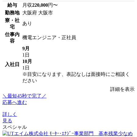
給与
月収
220,000
円〜
勤務地
大阪府 大阪市
寮・社
あり
宅
仕事内
機電エンジニア・正社員
容
9月
1日
10月
入社日
1日
※目安になります、表記なしは面接時にご相談く
ださい
詳細を表示
＼最短45秒で完了／
応募へ進む
詳しく
見る
スペシャル