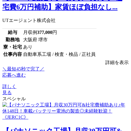
宅費6万円補助】家賃ほぼ負担なし...
UTエージェント株式会社
給与
月収例
377,000
円
勤務地
大阪府 堺市
寮・社宅
あり
仕事内容
自動車系工場 / 検査・検品 / 正社員
詳細を表示
＼最短45秒で完了／
応募へ進む
詳しく
見る
スペシャル
【パナソニック工場】月収30万円可&