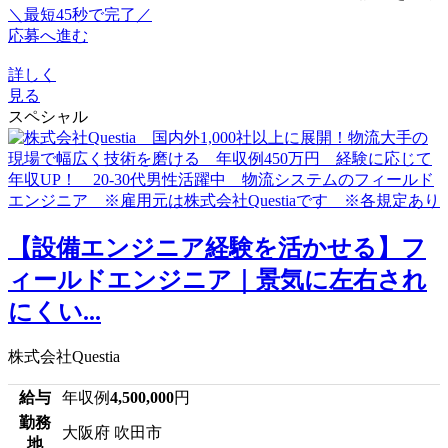
＼最短45秒で完了／
応募へ進む
詳しく
見る
スペシャル
【設備エンジニア経験を活かせる】フ
ィールドエンジニア｜景気に左右され
にくい...
株式会社Questia
給与
年収例
4,500,000
円
勤務
大阪府 吹田市
地