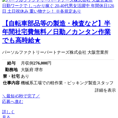
【自転車部品等の製造・検査など】半
年間社宅費無料／日勤／カンタン作業
でも高時給★
パーソルファクトリーパートナーズ株式会社 大阪営業所
給与
月収例
276,000
円
勤務地
大阪府 堺市
寮・社宅
あり
仕事内容
機械系工場での軽作業・ピッキング製造スタッフ
詳細を表示
＼最短45秒で完了／
応募へ進む
詳しく
見る