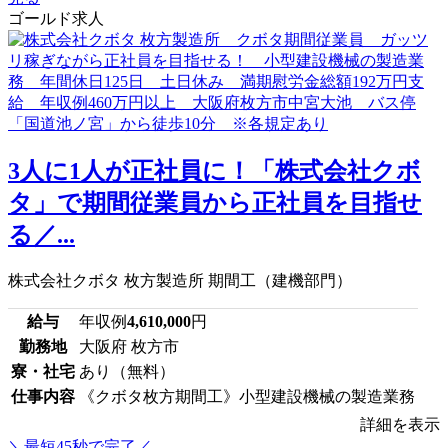
ゴールド求人
3人に1人が正社員に！「株式会社クボ
タ」で期間従業員から正社員を目指せ
る／...
株式会社クボタ 枚方製造所 期間工（建機部門）
給与
年収例
4,610,000
円
勤務地
大阪府 枚方市
寮・社宅
あり（無料）
仕事内容
《クボタ枚方期間工》小型建設機械の製造業務
詳細を表示
＼最短45秒で完了／