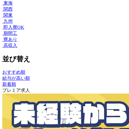
東海
関西
関東
九州
即入寮OK
期間工
寮あり
高収入
並び替え
おすすめ順
給与が高い順
新着順
プレミア求人