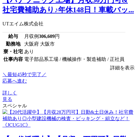
社宅費補助あり♪年休148日！車載バッ...
UTエイム株式会社
給与
月収例
306,609
円
勤務地
大阪府 大阪市
寮・社宅
あり
仕事内容
電子部品系工場 / 機械操作・製造補助 / 正社員
詳細を表示
＼最短45秒で完了／
応募へ進む
詳しく
見る
スペシャル