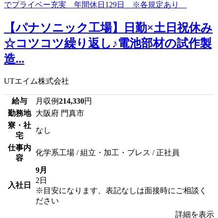
【パナソニック工場】日勤×土日祝休み
☆コツコツ繰り返し♪電池部材の試作製
造...
UTエイム株式会社
給与
月収例
214,330
円
勤務地
大阪府 門真市
寮・社
なし
宅
仕事内
化学系工場 / 組立・加工・プレス / 正社員
容
9月
2日
入社日
※目安になります、表記なしは面接時にご相談く
ださい
詳細を表示