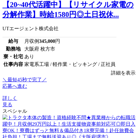
【20~40代活躍中】【リサイクル家電の
分解作業】時給1580円◎土日祝休...
UTエージェント株式会社
給与
月収例
345,000
円
勤務地
大阪府 枚方市
寮・社宅
あり
仕事内容
家電系工場 / 軽作業・ピッキング / 正社員
詳細を表示
＼最短45秒で完了／
応募へ進む
詳しく
見る
スペシャル