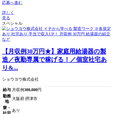
応募へ進む
詳しく
見る
スペシャル
【月収例30万円★】家庭用給湯器の製
造／夜勤専属で稼げる！／個室社宅あ
り&...
ショウヨウ株式会社
給与
月収例
300,000
円
勤務
大阪府 摂津市
地
寮・
あり
社宅