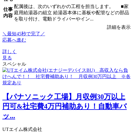
配属後は、次のいずれかの工程を担当します。 ■家
仕事
庭用給湯器の組立 給湯器本体に基板や配管などの部品
内容
を取り付け、電動ドライバーやイン...
詳細を表示
＼最短45秒で完了／
応募へ進む
詳しく
見る
スペシャル
【パナソニック工場】月収例30万以上
円可&社宅費4万円補助あり！自動車バ
ッ...
UTエイム株式会社