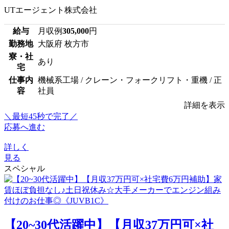
UTエージェント株式会社
給与
月収例
305,000
円
勤務地
大阪府 枚方市
寮・社
あり
宅
仕事内
機械系工場 / クレーン・フォークリフト・重機 / 正
容
社員
詳細を表示
＼最短45秒で完了／
応募へ進む
詳しく
見る
スペシャル
【20~30代活躍中】【月収37万円可×社