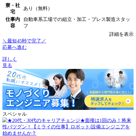
寮・社
あり（無料）
宅
仕事内
自動車系工場での組立・加工・プレス製造スタッ
容
フ
詳細を表示
＼最短45秒で完了／
応募へ進む
詳しく
見る
スペシャル