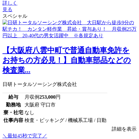
詳しく
見る
スペシャル
【大阪府八雲中町で普通自動車免許を
お持ちの方必見！】自動車部品などの
検査業...
日研トータルソーシング株式会社
給与
月収例
253,000
円
勤務地
大阪府 守口市
寮・社宅
なし
仕事内容
検査・ピッキング / 機械系工場 / 日勤
詳細を表示
＼最短45秒で完了／