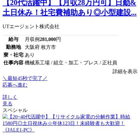
【20代活躍中】【月収28万円可】日勤&
土日休み！社宅費補助あり◎小型建設...
UTエージェント株式会社
給与
月収例
281,000
円
勤務地
大阪府 枚方市
寮・社宅
あり
仕事内容
機械系工場 / 組立・加工・プレス / 正社員
詳細を表示
＼最短45秒で完了／
応募へ進む
詳しく
見る
スペシャル