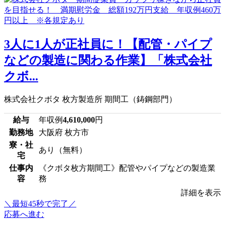
3人に1人が正社員に！【配管・パイプ
などの製造に関わる作業】「株式会社
クボ...
株式会社クボタ 枚方製造所 期間工（鋳鋼部門）
給与
年収例
4,610,000
円
勤務地
大阪府 枚方市
寮・社
あり（無料）
宅
仕事内
《クボタ枚方期間工》配管やパイプなどの製造業
容
務
詳細を表示
＼最短45秒で完了／
応募へ進む