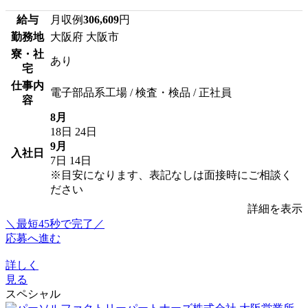
給与
月収例
306,609
円
勤務地
大阪府 大阪市
寮・社
あり
宅
仕事内
電子部品系工場 / 検査・検品 / 正社員
容
8月
18日
24日
9月
入社日
7日
14日
※目安になります、表記なしは面接時にご相談く
ださい
詳細を表示
＼最短45秒で完了／
応募へ進む
詳しく
見る
スペシャル