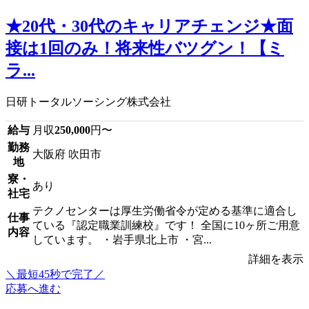
★20代・30代のキャリアチェンジ★面
接は1回のみ！将来性バツグン！【ミ
ラ...
日研トータルソーシング株式会社
給与
月収
250,000
円〜
勤務
大阪府 吹田市
地
寮・
あり
社宅
テクノセンターは厚生労働省令が定める基準に適合し
仕事
ている『認定職業訓練校』です！ 全国に10ヶ所ご用意
内容
しています。 ・岩手県北上市 ・宮...
詳細を表示
＼最短45秒で完了／
応募へ進む