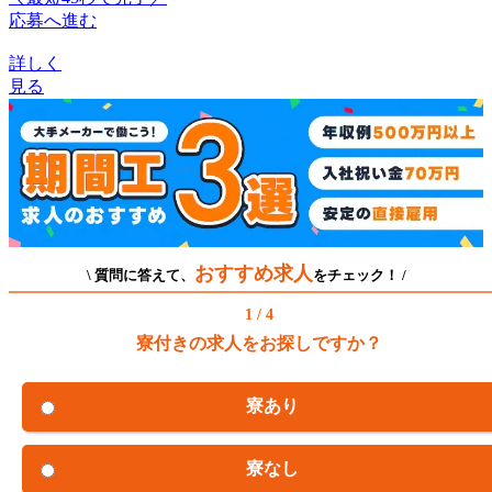
応募へ進む
詳しく
見る
おすすめ求人
\ 質問に答えて、
をチェック！ /
1 / 4
寮付きの求人をお探しですか？
寮あり
寮なし