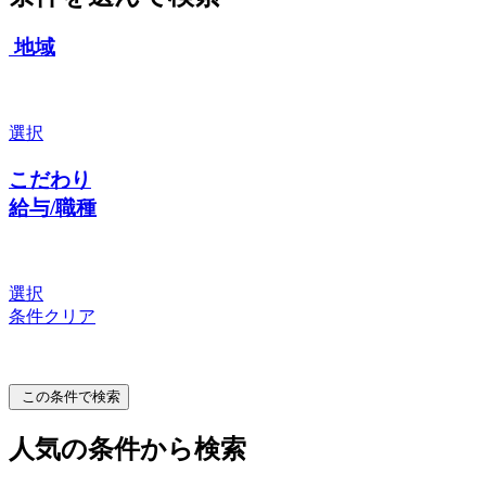
地域
選択
こだわり
給与/職種
選択
条件クリア
この条件で検索
人気の条件から検索