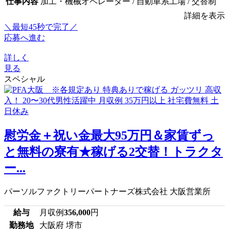
仕事内容
加工・機械オペレーター / 自動車系工場 / 交替制
詳細を表示
＼最短45秒で完了／
応募へ進む
詳しく
見る
スペシャル
慰労金＋祝い金最大95万円＆家賃ずっ
と無料の寮有★稼げる2交替！トラクタ
ー...
パーソルファクトリーパートナーズ株式会社 大阪営業所
給与
月収例
356,000
円
勤務地
大阪府 堺市