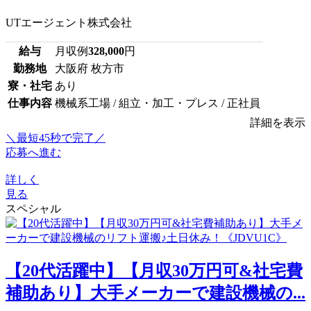
UTエージェント株式会社
給与
月収例
328,000
円
勤務地
大阪府 枚方市
寮・社宅
あり
仕事内容
機械系工場 / 組立・加工・プレス / 正社員
詳細を表示
＼最短45秒で完了／
応募へ進む
詳しく
見る
スペシャル
【20代活躍中】【月収30万円可&社宅費
補助あり】大手メーカーで建設機械の...