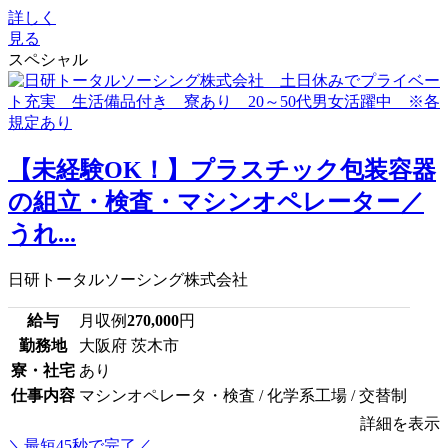
詳しく
見る
スペシャル
【未経験OK！】プラスチック包装容器
の組立・検査・マシンオペレーター／
うれ...
日研トータルソーシング株式会社
給与
月収例
270,000
円
勤務地
大阪府 茨木市
寮・社宅
あり
仕事内容
マシンオペレータ・検査 / 化学系工場 / 交替制
詳細を表示
＼最短45秒で完了／