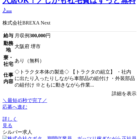
入居OK！／しかも社宅費はずっと無料
♪...
株式会社BREXA Next
給与
月収例
300,000
円
勤務
大阪府 堺市
地
寮・
あり（無料）
社宅
◇トラクタ本体の製造◇ 【トラクタの組立】 ・社内
仕事
に出たり入ったりしながら車部品の組付け ・外装部品
内容
の組付け ※ともに動きながら作業...
詳細を表示
＼最短45秒で完了／
応募へ進む
詳しく
見る
シルバー求人