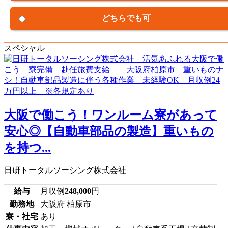
どちらでも可
スペシャル
大阪で働こう！ワンルーム寮があって
安心◎【自動車部品の製造】重いもの
を持つ...
日研トータルソーシング株式会社
給与
月収例
248,000
円
勤務地
大阪府 柏原市
寮・社宅
あり