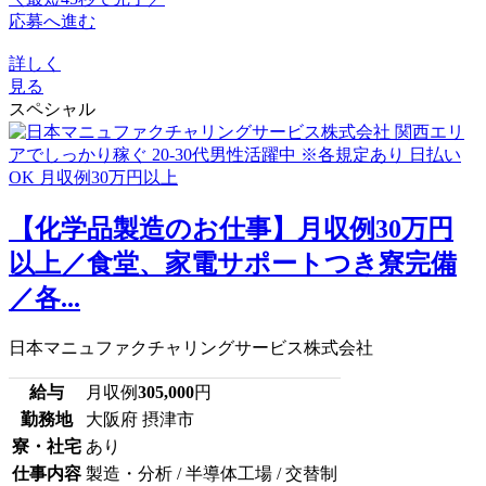
応募へ進む
詳しく
見る
スペシャル
【化学品製造のお仕事】月収例30万円
以上／食堂、家電サポートつき寮完備
／各...
日本マニュファクチャリングサービス株式会社
給与
月収例
305,000
円
勤務地
大阪府 摂津市
寮・社宅
あり
仕事内容
製造・分析 / 半導体工場 / 交替制