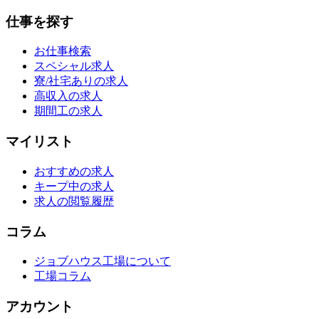
仕事を探す
お仕事検索
スペシャル求人
寮/社宅ありの求人
高収入の求人
期間工の求人
マイリスト
おすすめの求人
キープ中の求人
求人の閲覧履歴
コラム
ジョブハウス工場について
工場コラム
アカウント