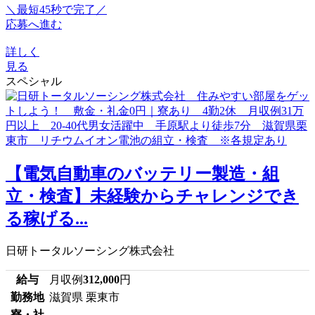
＼最短45秒で完了／
応募へ進む
詳しく
見る
スペシャル
【電気自動車のバッテリー製造・組
立・検査】未経験からチャレンジでき
る稼げる...
日研トータルソーシング株式会社
給与
月収例
312,000
円
勤務地
滋賀県 栗東市
寮・社