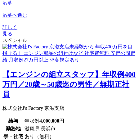
応募
応募へ進む
詳しく
見る
スペシャル
【エンジンの組立スタッフ】年収例400
万円／20歳～50歳迄の男性／無期正社
員
株式会社J's Factory 京滋支店
給与
年収例
4,000,000
円
勤務地
滋賀県 長浜市
寮・社宅
あり（無料）