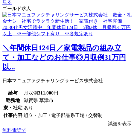
見る
ゴールド求人
＼年間休日124日／家電製品の組み立
て・加工などのお仕事◎月収例31万円
以...
日本マニュファクチャリングサービス株式会社
給与
月収例
311,000
円
勤務地
滋賀県 草津市
寮・社宅
あり
仕事内容
組立・加工 / 電子部品系工場 / 交替制
詳細を表示
無料電話で