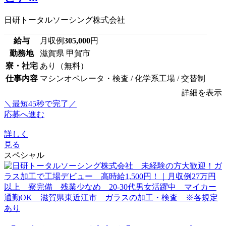
日研トータルソーシング株式会社
給与
月収例
305,000
円
勤務地
滋賀県 甲賀市
寮・社宅
あり（無料）
仕事内容
マシンオペレータ・検査 / 化学系工場 / 交替制
詳細を表示
＼最短45秒で完了／
応募へ進む
詳しく
見る
スペシャル