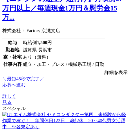
万円以上／毎週現金1万円＆慰労金15
万...
株式会社J's Factory 京滋支店
給与
時給例
1,500
円
勤務地
滋賀県 長浜市
寮・社宅
あり（無料）
仕事内容
組立・加工・プレス / 機械系工場 / 日勤
詳細を表示
＼最短45秒で完了／
応募へ進む
詳しく
見る
スペシャル