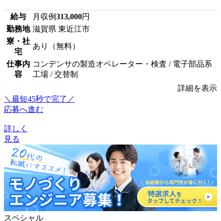
給与
月収例
313,000
円
勤務地
滋賀県 東近江市
寮・社
あり（無料）
宅
仕事内
コンデンサの製造オペレーター・検査 / 電子部品系
容
工場 / 交替制
詳細を表示
＼最短45秒で完了／
応募へ進む
詳しく
見る
スペシャル