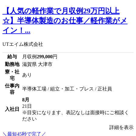
【人気の軽作業で月収例29万円以上
☆】半導体製造のお仕事／軽作業がメ
イン！...
UTエイム株式会社
給与
月収例
299,000
円
勤務地
滋賀県 大津市
寮・社
あり
宅
仕事内
半導体工場 / 組立・加工・プレス / 正社員
容
8月
21日
入社日
※目安になります、表記なしは面接時にご相談く
ださい
詳細を表示
＼最短45秒で完了／