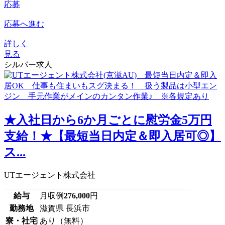
応募
応募へ進む
詳しく
見る
シルバー求人
★入社日から6か月ごとに慰労金5万円
支給！★【最短当日内定＆即入居可◎】
ス...
UTエージェント株式会社
給与
月収例
276,000
円
勤務地
滋賀県 長浜市
寮・社宅
あり（無料）