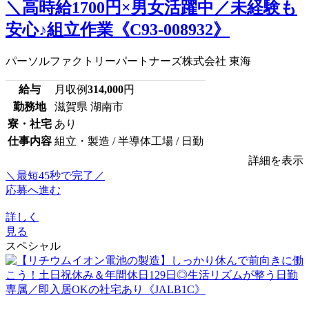
＼高時給1700円×男女活躍中／未経験も
安心♪組立作業《C93-008932》
パーソルファクトリーパートナーズ株式会社 東海
給与
月収例
314,000
円
勤務地
滋賀県 湖南市
寮・社宅
あり
仕事内容
組立・製造 / 半導体工場 / 日勤
詳細を表示
＼最短45秒で完了／
応募へ進む
詳しく
見る
スペシャル