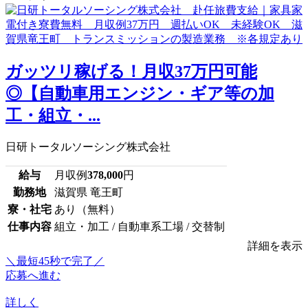
ガッツリ稼げる！月収37万円可能
◎【自動車用エンジン・ギア等の加
工・組立・...
日研トータルソーシング株式会社
給与
月収例
378,000
円
勤務地
滋賀県 竜王町
寮・社宅
あり（無料）
仕事内容
組立・加工 / 自動車系工場 / 交替制
詳細を表示
＼最短45秒で完了／
応募へ進む
詳しく