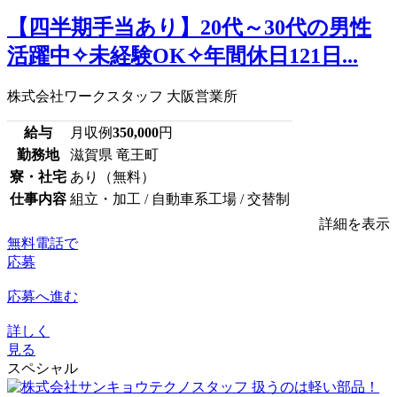
【四半期手当あり】20代～30代の男性
活躍中✧未経験OK✧年間休日121日...
株式会社ワークスタッフ 大阪営業所
給与
月収例
350,000
円
勤務地
滋賀県 竜王町
寮・社宅
あり（無料）
仕事内容
組立・加工 / 自動車系工場 / 交替制
詳細を表示
無料電話で
応募
応募へ進む
詳しく
見る
スペシャル