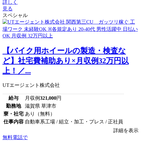
詳しく
見る
スペシャル
【バイク用ホイールの製造・検査な
ど】社宅費補助あり×月収例32万円以
上！／...
UTエージェント株式会社
給与
月収例
321,000
円
勤務地
滋賀県 草津市
寮・社宅
あり（無料）
仕事内容
自動車系工場 / 組立・加工・プレス / 正社員
詳細を表示
無料電話で