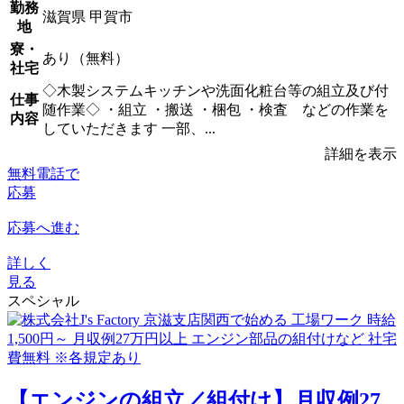
勤務
滋賀県 甲賀市
地
寮・
あり（無料）
社宅
◇木製システムキッチンや洗面化粧台等の組立及び付
仕事
随作業◇ ・組立 ・搬送 ・梱包 ・検査 などの作業を
内容
していただきます 一部、...
詳細を表示
無料電話で
応募
応募へ進む
詳しく
見る
スペシャル
【エンジンの組立／組付け】月収例27