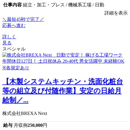
仕事内容
組立・加工・プレス / 機械系工場 / 日勤
詳細を表示
＼最短45秒で完了／
応募へ進む
詳しく
見る
スペシャル
【木製システムキッチン・洗面化粧台
等の組立及び付随作業】安定の日給月
給制／...
株式会社BREXA Next
給与
月収例
250,000
円