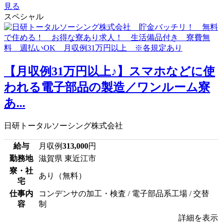
見る
スペシャル
【月収例31万円以上♪】スマホなどに使
われる電子部品の製造／ワンルーム寮
あ...
日研トータルソーシング株式会社
給与
月収例
313,000
円
勤務地
滋賀県 東近江市
寮・社
あり（無料）
宅
仕事内
コンデンサの加工・検査 / 電子部品系工場 / 交替
容
制
詳細を表示