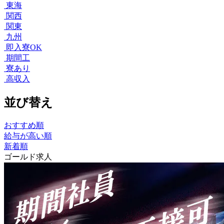
東海
関西
関東
九州
即入寮OK
期間工
寮あり
高収入
並び替え
おすすめ順
給与が高い順
新着順
ゴールド求人