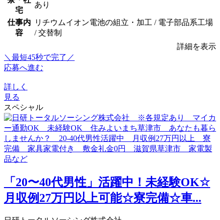
あり
宅
仕事内
リチウムイオン電池の組立・加工 / 電子部品系工場
容
/ 交替制
詳細を表示
＼最短45秒で完了／
応募へ進む
詳しく
見る
スペシャル
「20〜40代男性」活躍中！未経験OK☆
月収例27万円以上可能☆寮完備☆車...