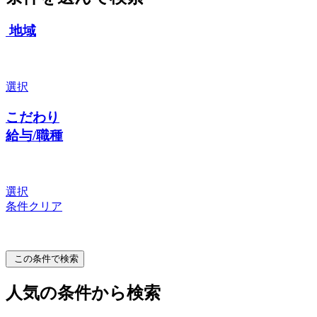
地域
選択
こだわり
給与/職種
選択
条件クリア
この条件で検索
人気の条件から検索