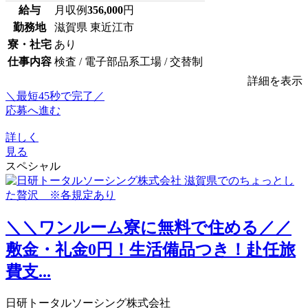
給与
月収例
356,000
円
勤務地
滋賀県 東近江市
寮・社宅
あり
仕事内容
検査 / 電子部品系工場 / 交替制
詳細を表示
＼最短45秒で完了／
応募へ進む
詳しく
見る
スペシャル
＼＼ワンルーム寮に無料で住める／／
敷金・礼金0円！生活備品つき！赴任旅
費支...
日研トータルソーシング株式会社