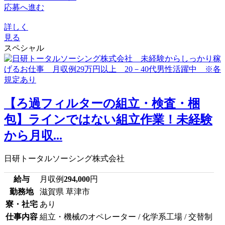
応募へ進む
詳しく
見る
スペシャル
【ろ過フィルターの組立・検査・梱
包】ラインではない組立作業！未経験
から月収...
日研トータルソーシング株式会社
給与
月収例
294,000
円
勤務地
滋賀県 草津市
寮・社宅
あり
仕事内容
組立・機械のオペレーター / 化学系工場 / 交替制