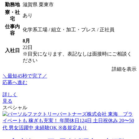
勤務地
滋賀県 栗東市
寮・社
あり
宅
仕事内
化学系工場 / 組立・加工・プレス / 正社員
容
8月
22日
入社日
※目安になります、表記なしは面接時にご相談く
ださい
詳細を表示
＼最短45秒で完了／
応募へ進む
詳しく
見る
スペシャル