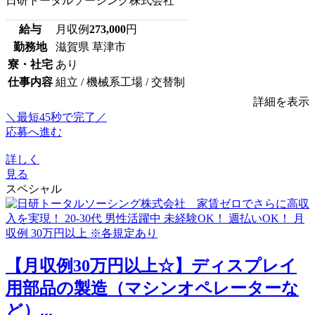
日研トータルソーシング株式会社
給与
月収例
273,000
円
勤務地
滋賀県 草津市
寮・社宅
あり
仕事内容
組立 / 機械系工場 / 交替制
詳細を表示
＼最短45秒で完了／
応募へ進む
詳しく
見る
スペシャル
【月収例30万円以上☆】ディスプレイ
用部品の製造（マシンオペレーターな
ど）...