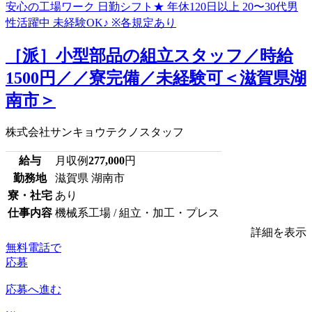
［派］小型部品の組立スタッフ／時給
1500円／／寮完備／未経験可＜滋賀県湖
南市＞
株式会社サンキョウテクノスタッフ
給与
月収例
277,000
円
勤務地
滋賀県 湖南市
寮・社宅
あり
仕事内容
機械系工場 / 組立・加工・プレス
詳細を表示
無料電話で
応募
応募へ進む