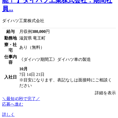
能！ 】ダイハツ工業株式会社：期間社
員...
ダイハツ工業株式会社
給与
月収例
380,000
円
勤務地
滋賀県 竜王町
寮・社
あり（無料）
宅
仕事内
《ダイハツ期間工》ダイハツ車の製造
容
10月
7日
14日
21日
入社日
※目安になります、表記なしは面接時にご相談く
ださい
詳細を表示
＼最短45秒で完了／
応募へ進む
詳しく