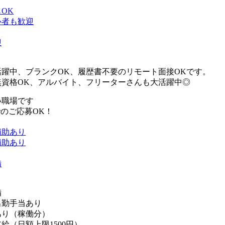
OK
心者も歓迎
迎
】
活躍中、ブランクOK、履歴書不要のリモート面接OKです。
無資格OK、アルバイト、フリーターさんも大活躍中◎
い職場です
のご応募OK！
補助あり
補助あり
備
備
出勤手当あり
あり（稼働分）
給（日額上限1500円）