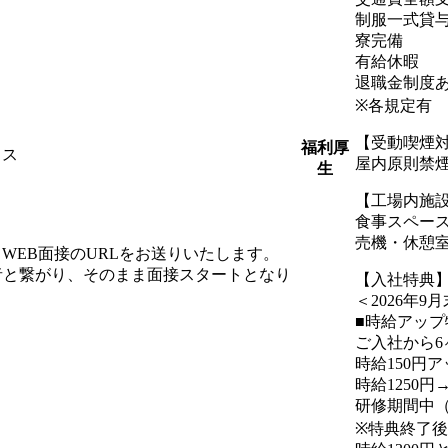
制服一式貸
寮完備
有給休暇
退職金制度
※各規定有
【受動喫煙
福利厚
ィス
屋内原則禁
生
【工場内施
食事スペース
売機・休憩
WEB面接のURLをお送りいたします。
者と繋がり、そのまま面接スタートとなり
【入社特典
＜2026年
■時給アップ
ご入社から6
時給150円
時給1250円
研修期間中（
※特典終了