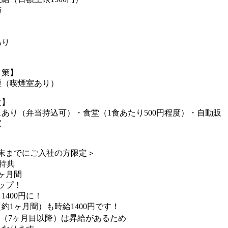
与
あり
対策】
煙（喫煙室あり）
設】
あり（弁当持込可）・食堂（1食あたり500円程度）・自動販
室
】
9月末までにご入社の方限定＞
特典
ヶ月間
アップ！
→1400円に！
約1ヶ月間）も時給1400円です！
後（7ヶ月目以降）は昇給があるため