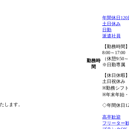
年間休日12
土日休み
日勤
派遣社員
【勤務時間
8:00～17:00
（休憩9:50～1
勤務時
※日勤専属
間
【休日休暇
土日祝休み
※勤務シフ
※年末年始
たします。
◇年間休日12
高卒歓迎
フリーター