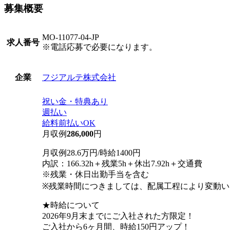
募集概要
MO-11077-04-JP
求人番号
※電話応募で必要になります。
フジアルテ株式会社
企業
祝い金・特典あり
週払い
給料前払いOK
月収例
286,000
円
月収例28.6万円/時給1400円
内訳：166.32h＋残業5h＋休出7.92h＋交通費
※残業・休日出勤手当を含む
※残業時間につきましては、配属工程により変動い
★時給について
2026年9月末までにご入社された方限定！
ご入社から6ヶ月間、時給150円アップ！