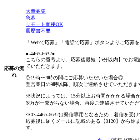
大量募集
急募
リモート面接OK
履歴書不要
「Webで応募」「電話で応募」ボタンよりご応募
●-4465-6632●
こちらの番号より、応募後最短【5分以内】でお電
ていただきます。
応募の流
れ
◎19時〜9時の間にご応募いただいた場合◎
翌営業日の9時以降、順次ご連絡させていただきま
※状況によっては、15分以上お時間がかかる場合
※万が一繋がらない場合、再度ご連絡させていただ
※03-4465-6632は発信専用となるため、着信
応募後に届くメールに記載のある【0120】から始
す。