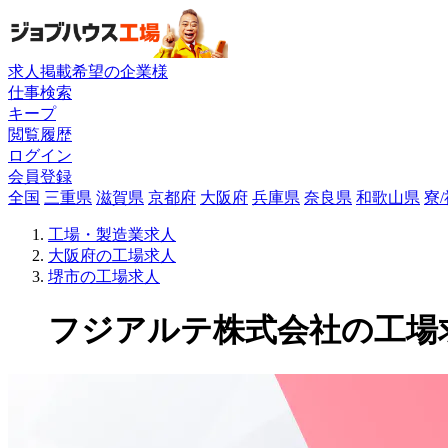
求人掲載希望の企業様
仕事検索
キープ
閲覧履歴
ログイン
会員登録
全国
三重県
滋賀県
京都府
大阪府
兵庫県
奈良県
和歌山県
寮
工場・製造業求人
大阪府の工場求人
堺市の工場求人
フジアルテ株式会社の工場求人(M