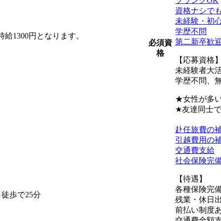
ブランクOK
資格ナシでも
未経験・初
学歴不問
給1300円となります。
第二新卒歓
必須資
格
【応募資格
未経験者大
学歴不問、
★女性が多
★友達同士で
赴任旅費の
引越費用の
交通費支給
社会保険完
【待遇】
各種保険完
徒歩で25分
残業・休日
前払い制度
交通費全額支