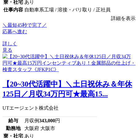
寮・社宅
あり
仕事内容
自動車系工場 / 溶接・バリ取り / 正社員
詳細を表示
＼最短45秒で完了／
応募へ進む
詳しく
見る
【20~30代活躍中】＼土日祝休み＆年休
125日／月収34万円可★最高15...
UTエージェント株式会社
給与
月収例
343,000
円
勤務地
大阪府 大阪市
寮・社宅
あり