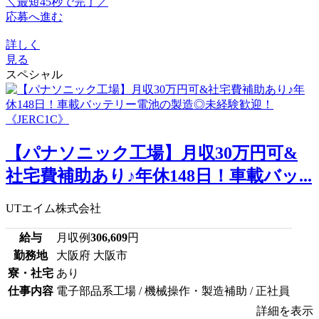
＼最短45秒で完了／
応募へ進む
詳しく
見る
スペシャル
【パナソニック工場】月収30万円可&
社宅費補助あり♪年休148日！車載バッ...
UTエイム株式会社
給与
月収例
306,609
円
勤務地
大阪府 大阪市
寮・社宅
あり
仕事内容
電子部品系工場 / 機械操作・製造補助 / 正社員
詳細を表示