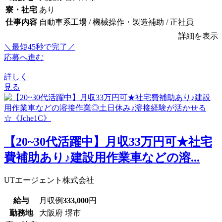
寮・社宅
あり
仕事内容
自動車系工場 / 機械操作・製造補助 / 正社員
詳細を表示
＼最短45秒で完了／
応募へ進む
詳しく
見る
【20~30代活躍中】月収33万円可★社宅
費補助あり♪建設用作業車などの溶...
UTエージェント株式会社
給与
月収例
333,000
円
勤務地
大阪府 堺市