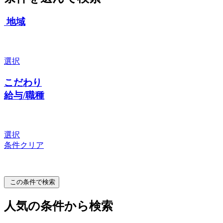
地域
選択
こだわり
給与/職種
選択
条件クリア
この条件で検索
人気の条件から検索