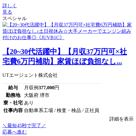
詳しく
見る
スペシャル
【20~30代活躍中】【月収37万円可×社
宅費6万円補助】家賃ほぼ負担なし...
UTエージェント株式会社
給与
月収例
377,000
円
勤務地
大阪府 堺市
寮・社宅
あり
仕事内容
自動車系工場 / 検査・検品 / 正社員
詳細を表示
＼最短45秒で完了／
応募へ進む