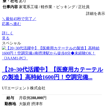
寮・社宅
あり
仕事内容
家電系工場 / 軽作業・ピッキング / 正社員
詳細を表示
＼最短45秒で完了／
応募へ進む
詳しく
見る
スペシャル
【20~30代活躍中】【医療用カテーテル
の製造】高時給1600円！空調完備...
UTエージェント株式会社
給与
月収例
288,000
円
勤務地
大阪府 摂津市