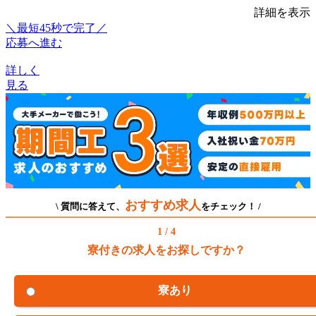
詳細を表示
＼最短45秒で完了／
応募へ進む
詳しく
見る
おすすめ求人
\ 質問に答えて、
をチェック！ /
1 / 4
寮付きの求人をお探しですか？
寮あり