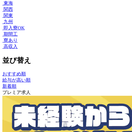
東海
関西
関東
九州
即入寮OK
期間工
寮あり
高収入
並び替え
おすすめ順
給与が高い順
新着順
プレミア求人