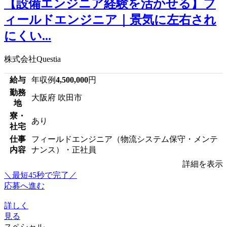
【設備エンジニア経験を活かせる】フ
ィールドエンジニア｜景気に左右され
にくい...
株式会社Questia
給与
年収例
4,500,000
円
勤務
大阪府 吹田市
地
寮・
あり
社宅
仕事
フィールドエンジニア（物流システム保守・メンテ
内容
ナンス）・正社員
詳細を表示
＼最短45秒で完了／
応募へ進む
詳しく
見る
スペシャル