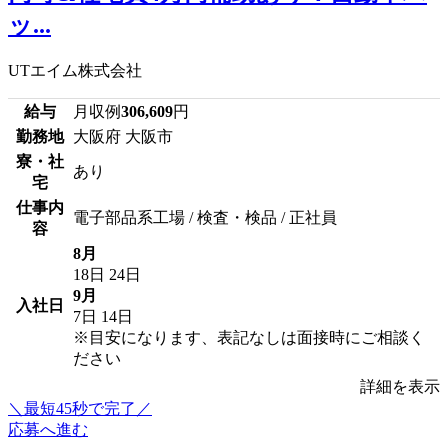
ッ...
UTエイム株式会社
給与
月収例
306,609
円
勤務地
大阪府 大阪市
寮・社
あり
宅
仕事内
電子部品系工場 / 検査・検品 / 正社員
容
8月
18日
24日
9月
入社日
7日
14日
※目安になります、表記なしは面接時にご相談く
ださい
詳細を表示
＼最短45秒で完了／
応募へ進む