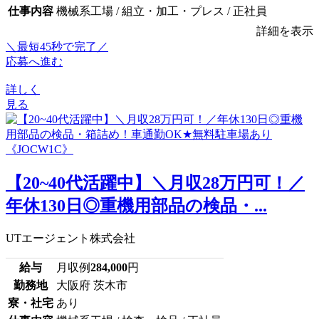
仕事内容
機械系工場 / 組立・加工・プレス / 正社員
詳細を表示
＼最短45秒で完了／
応募へ進む
詳しく
見る
【20~40代活躍中】＼月収28万円可！／
年休130日◎重機用部品の検品・...
UTエージェント株式会社
給与
月収例
284,000
円
勤務地
大阪府 茨木市
寮・社宅
あり