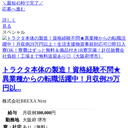
＼最短45秒で完了／
応募へ進む
詳しく
見る
スペシャル
トラクタ本体の製造！資格経験不問★
異業種からの転職活躍中！月収例29万
円以...
株式会社BREXA Next
給与
月収例
300,000
円
勤務地
大阪府 堺市
寮・社宅
あり（無料）