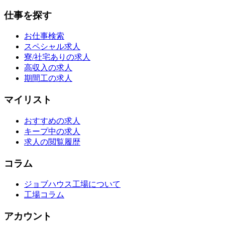
仕事を探す
お仕事検索
スペシャル求人
寮/社宅ありの求人
高収入の求人
期間工の求人
マイリスト
おすすめの求人
キープ中の求人
求人の閲覧履歴
コラム
ジョブハウス工場について
工場コラム
アカウント