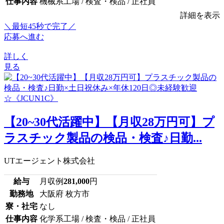
仕事内容
機械系工場 / 検査・検品 / 正社員
詳細を表示
＼最短45秒で完了／
応募へ進む
詳しく
見る
【20~30代活躍中】【月収28万円可】プ
ラスチック製品の検品・検査♪日勤...
UTエージェント株式会社
給与
月収例
281,000
円
勤務地
大阪府 枚方市
寮・社宅
なし
仕事内容
化学系工場 / 検査・検品 / 正社員