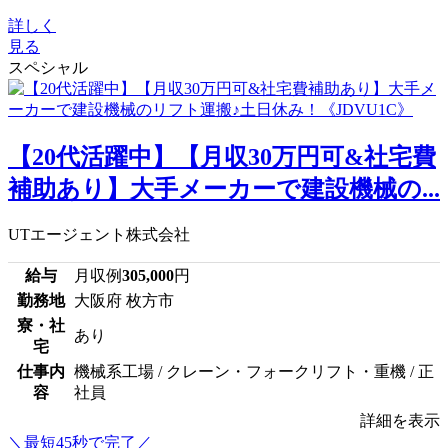
詳しく
見る
スペシャル
【20代活躍中】【月収30万円可&社宅費
補助あり】大手メーカーで建設機械の...
UTエージェント株式会社
給与
月収例
305,000
円
勤務地
大阪府 枚方市
寮・社
あり
宅
仕事内
機械系工場 / クレーン・フォークリフト・重機 / 正
容
社員
詳細を表示
＼最短45秒で完了／