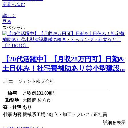
応募へ進む
詳しく
見る
スペシャル
【20代活躍中】【月収28万円可】日勤&
土日休み！社宅費補助あり◎小型建設...
UTエージェント株式会社
給与
月収例
281,000
円
勤務地
大阪府 枚方市
寮・社宅
あり
仕事内容
機械系工場 / 組立・加工・プレス / 正社員
詳細を表示