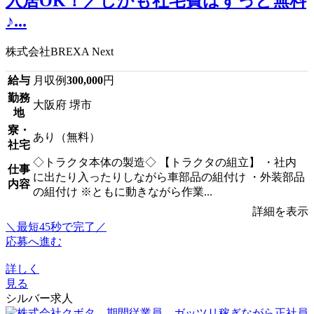
入居OK！／しかも社宅費はずっと無料
♪...
株式会社BREXA Next
給与
月収例
300,000
円
勤務
大阪府 堺市
地
寮・
あり（無料）
社宅
◇トラクタ本体の製造◇ 【トラクタの組立】 ・社内
仕事
に出たり入ったりしながら車部品の組付け ・外装部品
内容
の組付け ※ともに動きながら作業...
詳細を表示
＼最短45秒で完了／
応募へ進む
詳しく
見る
シルバー求人