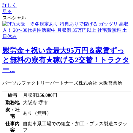
詳しく
見る
スペシャル
慰労金＋祝い金最大95万円＆家賃ずっ
と無料の寮有★稼げる2交替！トラクタ
ー...
パーソルファクトリーパートナーズ株式会社 大阪営業所
給与
月収例
356,000
円
勤務地
大阪府 堺市
寮・社
あり（無料）
宅
仕事内
自動車系工場での組立・加工・プレス製造スタッ
容
フ