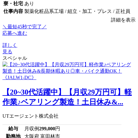
寮・社宅
あり
仕事内容
製薬化粧品系工場 / 組立・加工・プレス / 正社員
詳細を表示
＼最短45秒で完了／
応募へ進む
詳しく
見る
スペシャル
【20~30代活躍中】【月収29万円可】軽
作業♪ベアリング製造！土日休み&...
UTエージェント株式会社
給与
月収例
299,000
円
勤務地
大阪府 富田林市