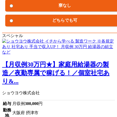
寮なし
どちらでも可
スペシャル
【月収例30万円★】家庭用給湯器の製
造／夜勤専属で稼げる！／個室社宅あ
り&...
ショウヨウ株式会社
給与
月収例
300,000
円
勤務
大阪府 摂津市
地