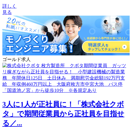
詳しく
見る
ゴールド求人
3人に1人が正社員に！「株式会社クボ
タ」で期間従業員から正社員を目指せ
る／...