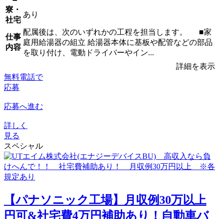
寮・
あり
社宅
配属後は、次のいずれかの工程を担当します。 ■家
仕事
庭用給湯器の組立 給湯器本体に基板や配管などの部品
内容
を取り付け、電動ドライバーやイン...
詳細を表示
無料電話で
応募
応募へ進む
詳しく
見る
スペシャル
【パナソニック工場】月収例30万以上
円可&社宅費4万円補助あり！自動車バ