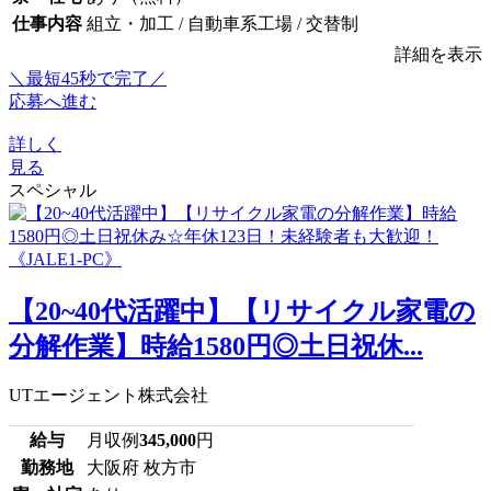
仕事内容
組立・加工 / 自動車系工場 / 交替制
詳細を表示
＼最短45秒で完了／
応募へ進む
詳しく
見る
スペシャル
【20~40代活躍中】【リサイクル家電の
分解作業】時給1580円◎土日祝休...
UTエージェント株式会社
給与
月収例
345,000
円
勤務地
大阪府 枚方市