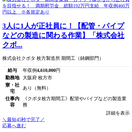
3人に1人が正社員に！【配管・パイプ
などの製造に関わる作業】「株式会社
クボ...
株式会社クボタ 枚方製造所 期間工（鋳鋼部門）
給与
年収例
4,610,000
円
勤務地
大阪府 枚方市
寮・社
あり（無料）
宅
仕事内
《クボタ枚方期間工》配管やパイプなどの製造業
容
務
詳細を表示
＼最短45秒で完了／
応募へ進む