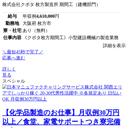
株式会社クボタ 枚方製造所 期間工（建機部門）
給与
年収例
4,610,000
円
勤務地
大阪府 枚方市
寮・社宅
あり（無料）
仕事内容
《クボタ枚方期間工》小型建設機械の製造業務
詳細を表示
＼最短45秒で完了／
応募へ進む
詳しく
見る
スペシャル
【化学品製造のお仕事】月収例30万円
以上／食堂、家電サポートつき寮完備