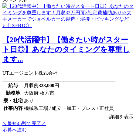
【20代活躍中】【働きたい時がスター
ト日◎】あなたのタイミングを尊重し
ます...
UTエージェント株式会社
給与
月収例
328,000
円
勤務地
大阪府 枚方市
寮・社宅
あり
仕事内容
機械系工場 / 組立・加工・プレス / 正社員
詳細を表示
＼最短45秒で完了／
応募へ進む