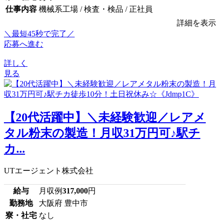
仕事内容
機械系工場 / 検査・検品 / 正社員
詳細を表示
＼最短45秒で完了／
応募へ進む
詳しく
見る
【20代活躍中】＼未経験歓迎／レアメ
タル粉末の製造！月収31万円可♪駅チ
カ...
UTエージェント株式会社
給与
月収例
317,000
円
勤務地
大阪府 豊中市
寮・社宅
なし