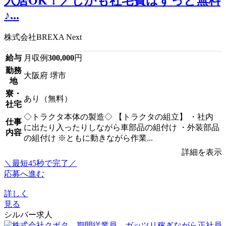
入居OK！／しかも社宅費はずっと無料
♪...
株式会社BREXA Next
給与
月収例
300,000
円
勤務
大阪府 堺市
地
寮・
あり（無料）
社宅
◇トラクタ本体の製造◇ 【トラクタの組立】 ・社内
仕事
に出たり入ったりしながら車部品の組付け ・外装部品
内容
の組付け ※ともに動きながら作業...
詳細を表示
＼最短45秒で完了／
応募へ進む
詳しく
見る
シルバー求人