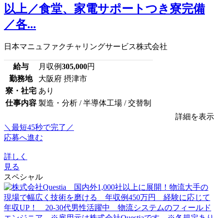
以上／食堂、家電サポートつき寮完備
／各...
日本マニュファクチャリングサービス株式会社
給与
月収例
305,000
円
勤務地
大阪府 摂津市
寮・社宅
あり
仕事内容
製造・分析 / 半導体工場 / 交替制
詳細を表示
＼最短45秒で完了／
応募へ進む
詳しく
見る
スペシャル