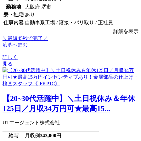
勤務地
大阪府 堺市
寮・社宅
あり
仕事内容
自動車系工場 / 溶接・バリ取り / 正社員
詳細を表示
＼最短45秒で完了／
応募へ進む
詳しく
見る
【20~30代活躍中】＼土日祝休み＆年休
125日／月収34万円可★最高15...
UTエージェント株式会社
給与
月収例
343,000
円