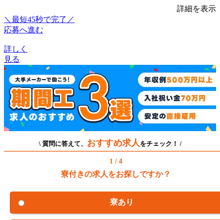
詳細を表示
＼最短45秒で完了／
応募へ進む
詳しく
見る
おすすめ求人
\ 質問に答えて、
をチェック！ /
1 / 4
寮付きの求人をお探しですか？
寮あり