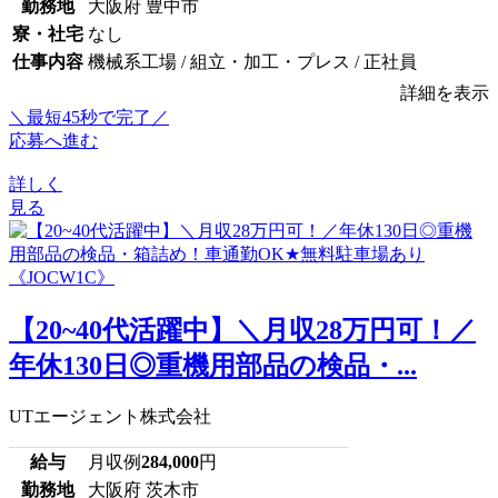
勤務地
大阪府 豊中市
寮・社宅
なし
仕事内容
機械系工場 / 組立・加工・プレス / 正社員
詳細を表示
＼最短45秒で完了／
応募へ進む
詳しく
見る
【20~40代活躍中】＼月収28万円可！／
年休130日◎重機用部品の検品・...
UTエージェント株式会社
給与
月収例
284,000
円
勤務地
大阪府 茨木市