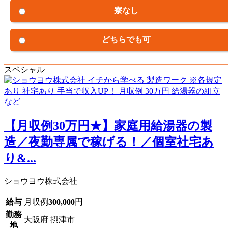
寮なし
どちらでも可
スペシャル
【月収例30万円★】家庭用給湯器の製
造／夜勤専属で稼げる！／個室社宅あ
り&...
ショウヨウ株式会社
給与
月収例
300,000
円
勤務
大阪府 摂津市
地