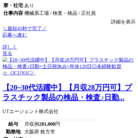
寮・社宅
あり
仕事内容
機械系工場 / 検査・検品 / 正社員
詳細を表示
＼最短45秒で完了／
応募へ進む
詳しく
見る
【20~30代活躍中】【月収28万円可】プ
ラスチック製品の検品・検査♪日勤...
UTエージェント株式会社
給与
月収例
281,000
円
勤務地
大阪府 枚方市