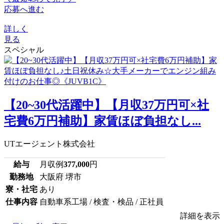
応募へ進む
詳しく
見る
スペシャル
【20~30代活躍中】【月収37万円可×社
宅費6万円補助】家賃ほぼ負担なし...
UTエージェント株式会社
給与
月収例
377,000
円
勤務地
大阪府 堺市
寮・社宅
あり
仕事内容
自動車系工場 / 検査・検品 / 正社員
詳細を表示