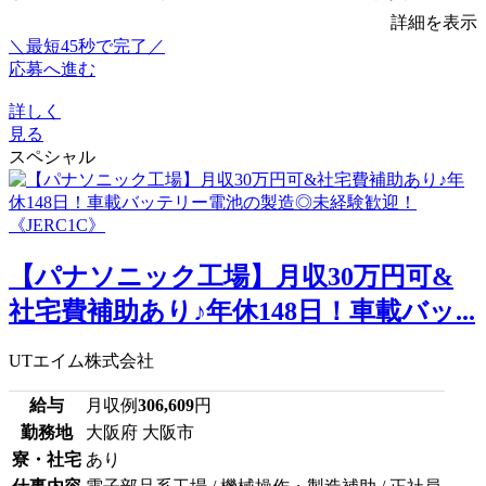
詳細を表示
＼最短45秒で完了／
応募へ進む
詳しく
見る
スペシャル
【パナソニック工場】月収30万円可&
社宅費補助あり♪年休148日！車載バッ...
UTエイム株式会社
給与
月収例
306,609
円
勤務地
大阪府 大阪市
寮・社宅
あり