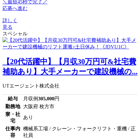
＼最短45秒で完了／
応募へ進む
詳しく
見る
スペシャル
【20代活躍中】【月収30万円可&社宅費
補助あり】大手メーカーで建設機械の...
UTエージェント株式会社
給与
月収例
305,000
円
勤務地
大阪府 枚方市
寮・社
あり
宅
仕事内
機械系工場 / クレーン・フォークリフト・重機 / 正
容
社員