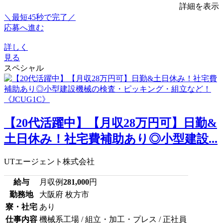
詳細を表示
＼最短45秒で完了／
応募へ進む
詳しく
見る
スペシャル
【20代活躍中】【月収28万円可】日勤&
土日休み！社宅費補助あり◎小型建設...
UTエージェント株式会社
給与
月収例
281,000
円
勤務地
大阪府 枚方市
寮・社宅
あり
仕事内容
機械系工場 / 組立・加工・プレス / 正社員