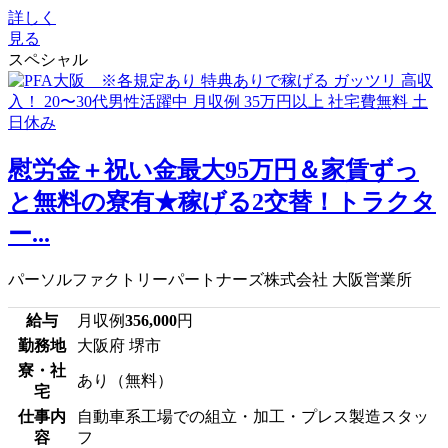
詳しく
見る
スペシャル
慰労金＋祝い金最大95万円＆家賃ずっ
と無料の寮有★稼げる2交替！トラクタ
ー...
パーソルファクトリーパートナーズ株式会社 大阪営業所
給与
月収例
356,000
円
勤務地
大阪府 堺市
寮・社
あり（無料）
宅
仕事内
自動車系工場での組立・加工・プレス製造スタッ
容
フ