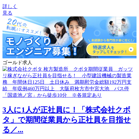
詳しく
見る
ゴールド求人
3人に1人が正社員に！「株式会社クボ
タ」で期間従業員から正社員を目指せ
る／...