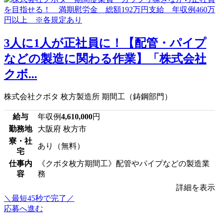
3人に1人が正社員に！【配管・パイプ
などの製造に関わる作業】「株式会社
クボ...
株式会社クボタ 枚方製造所 期間工（鋳鋼部門）
給与
年収例
4,610,000
円
勤務地
大阪府 枚方市
寮・社
あり（無料）
宅
仕事内
《クボタ枚方期間工》配管やパイプなどの製造業
容
務
詳細を表示
＼最短45秒で完了／
応募へ進む