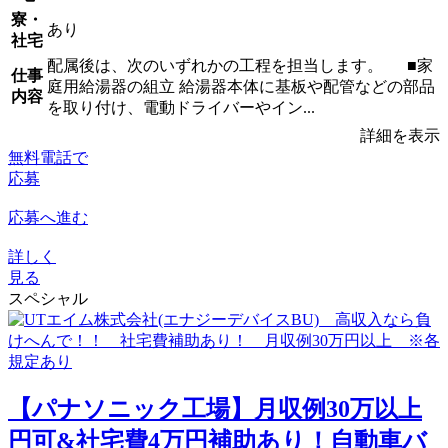
寮・
あり
社宅
配属後は、次のいずれかの工程を担当します。 ■家
仕事
庭用給湯器の組立 給湯器本体に基板や配管などの部品
内容
を取り付け、電動ドライバーやイン...
詳細を表示
無料電話で
応募
応募へ進む
詳しく
見る
スペシャル
【パナソニック工場】月収例30万以上
円可&社宅費4万円補助あり！自動車バ