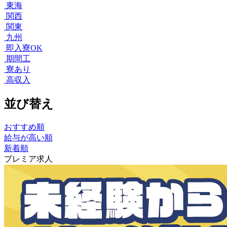
東海
関西
関東
九州
即入寮OK
期間工
寮あり
高収入
並び替え
おすすめ順
給与が高い順
新着順
プレミア求人