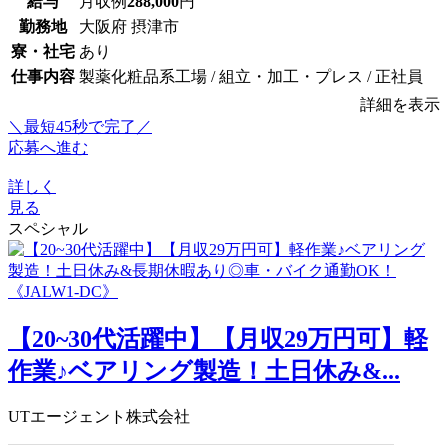
給与
月収例
288,000
円
勤務地
大阪府 摂津市
寮・社宅
あり
仕事内容
製薬化粧品系工場 / 組立・加工・プレス / 正社員
詳細を表示
＼最短45秒で完了／
応募へ進む
詳しく
見る
スペシャル
【20~30代活躍中】【月収29万円可】軽
作業♪ベアリング製造！土日休み&...
UTエージェント株式会社