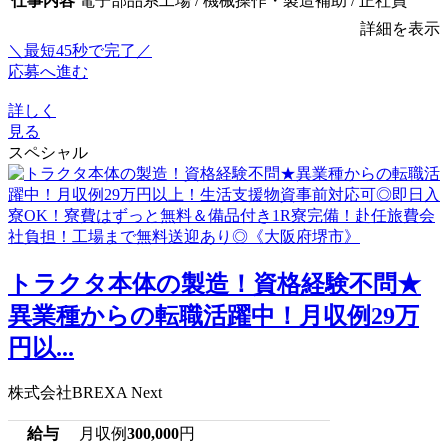
仕事内容
電子部品系工場 / 機械操作・製造補助 / 正社員
詳細を表示
＼最短45秒で完了／
応募へ進む
詳しく
見る
スペシャル
トラクタ本体の製造！資格経験不問★
異業種からの転職活躍中！月収例29万
円以...
株式会社BREXA Next
給与
月収例
300,000
円