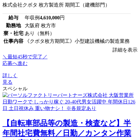
株式会社クボタ 枚方製造所 期間工（建機部門）
給与
年収例
4,610,000
円
勤務地
大阪府 枚方市
寮・社宅
あり（無料）
仕事内容
《クボタ枚方期間工》小型建設機械の製造業務
詳細を表示
＼最短45秒で完了／
応募へ進む
詳しく
見る
スペシャル
【自転車部品等の製造・検査など】半
年間社宅費無料／日勤／カンタン作業