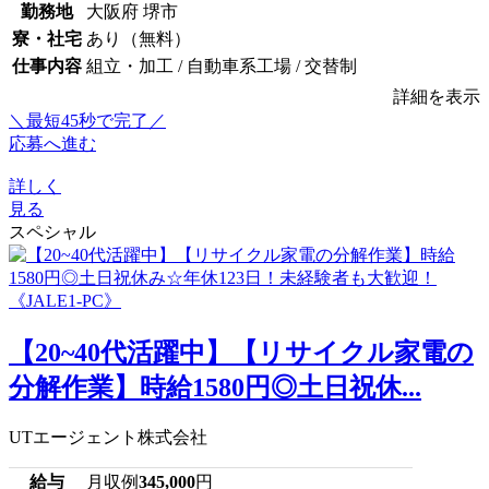
勤務地
大阪府 堺市
寮・社宅
あり（無料）
仕事内容
組立・加工 / 自動車系工場 / 交替制
詳細を表示
＼最短45秒で完了／
応募へ進む
詳しく
見る
スペシャル
【20~40代活躍中】【リサイクル家電の
分解作業】時給1580円◎土日祝休...
UTエージェント株式会社
給与
月収例
345,000
円