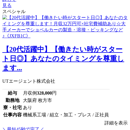
見る
スペシャル
【20代活躍中】【働きたい時がスター
ト日◎】あなたのタイミングを尊重し
ます...
UTエージェント株式会社
給与
月収例
328,000
円
勤務地
大阪府 枚方市
寮・社宅
あり
仕事内容
機械系工場 / 組立・加工・プレス / 正社員
詳細を表示
＼最短45秒で完了／