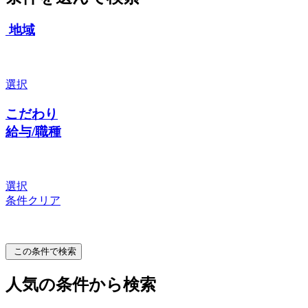
地域
選択
こだわり
給与/職種
選択
条件クリア
この条件で検索
人気の条件から検索