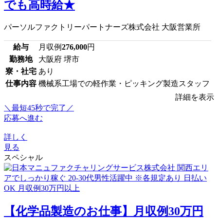
でも高時給★
パーソルファクトリーパートナーズ株式会社 大阪営業所
給与
月収例
276,000
円
勤務地
大阪府 堺市
寮・社宅
あり
仕事内容
機械系工場での軽作業・ピッキング製造スタッフ
詳細を表示
＼最短45秒で完了／
応募へ進む
詳しく
見る
スペシャル
【化学品製造のお仕事】月収例30万円