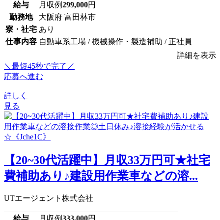
給与
月収例
299,000
円
勤務地
大阪府 富田林市
寮・社宅
あり
仕事内容
自動車系工場 / 機械操作・製造補助 / 正社員
詳細を表示
＼最短45秒で完了／
応募へ進む
詳しく
見る
【20~30代活躍中】月収33万円可★社宅
費補助あり♪建設用作業車などの溶...
UTエージェント株式会社
給与
月収例
333,000
円