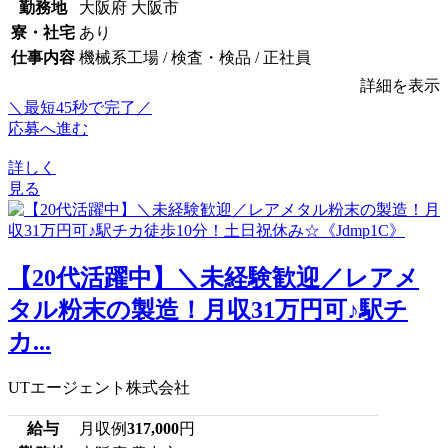
勤務地
大阪府 大阪市
寮・社宅
あり
仕事内容
機械系工場 / 検査・検品 / 正社員
詳細を表示
＼最短45秒で完了／
応募へ進む
詳しく
見る
【20代活躍中】＼未経験歓迎／レアメ
タル粉末の製造！月収31万円可♪駅チ
カ...
UTエージェント株式会社
給与
月収例
317,000
円