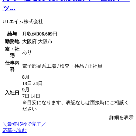
ッ...
UTエイム株式会社
給与
月収例
306,609
円
勤務地
大阪府 大阪市
寮・社
あり
宅
仕事内
電子部品系工場 / 検査・検品 / 正社員
容
8月
18日
24日
9月
入社日
7日
14日
※目安になります、表記なしは面接時にご相談く
ださい
詳細を表示
＼最短45秒で完了／
応募へ進む