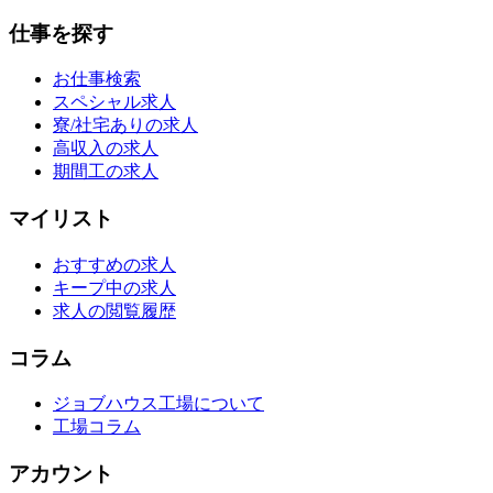
仕事を探す
お仕事検索
スペシャル求人
寮/社宅ありの求人
高収入の求人
期間工の求人
マイリスト
おすすめの求人
キープ中の求人
求人の閲覧履歴
コラム
ジョブハウス工場について
工場コラム
アカウント