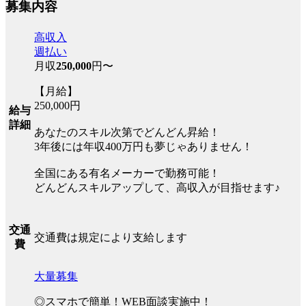
募集内容
高収入
週払い
月収
250,000
円〜
【月給】
250,000円
給与
詳細
あなたのスキル次第でどんどん昇給！
3年後には年収400万円も夢じゃありません！
全国にある有名メーカーで勤務可能！
どんどんスキルアップして、高収入が目指せます♪
交通
交通費は規定により支給します
費
大量募集
◎スマホで簡単！WEB面談実施中！