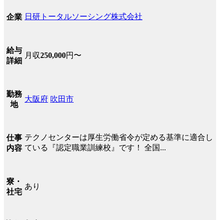
日研トータルソーシング株式会社
企業
給与
月収
250,000
円〜
詳細
勤務
大阪府
吹田市
地
テクノセンターは厚生労働省令が定める基準に適合し
仕事
ている『認定職業訓練校』です！ 全国...
内容
寮・
あり
社宅