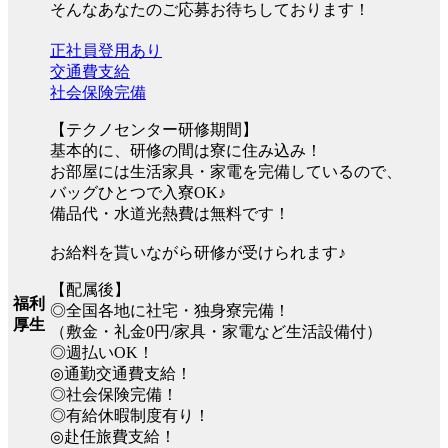
そんなあなたのご応募お待ちしております！
正社員登用あり
交通費支給
社会保険完備
【テクノセンター研修期間】
基本的に、研修の間は寮に住み込み！
お部屋には生活家具・家電を完備しているので、
バッグひとつで入寮OK♪
備品代・水道光熱費は無料です！
お給料を貰いながら研修が受けられます♪
【配属後】
福利
◎全国各地に社宅・独身寮完備！
厚生
（敷金・礼金0円/家具・家電など生活設備付）
◎週払いOK！
◎通勤交通費支給！
◎社会保険完備！
◎有給休暇制度有り！
◎赴任旅費支給！