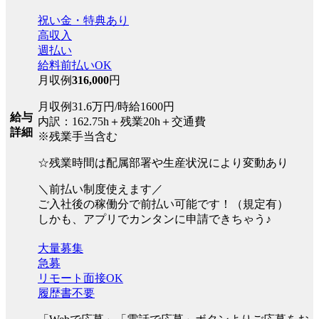
祝い金・特典あり
高収入
週払い
給料前払いOK
月収例
316,000
円
月収例31.6万円/時給1600円
給与
内訳：162.75h＋残業20h＋交通費
詳細
※残業手当含む
☆残業時間は配属部署や生産状況により変動あり
＼前払い制度使えます／
ご入社後の稼働分で前払い可能です！（規定有）
しかも、アプリでカンタンに申請できちゃう♪
大量募集
急募
リモート面接OK
履歴書不要