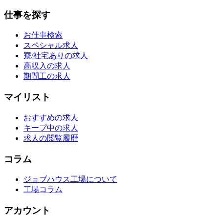
仕事を探す
お仕事検索
スペシャル求人
寮/社宅ありの求人
高収入の求人
期間工の求人
マイリスト
おすすめの求人
キープ中の求人
求人の閲覧履歴
コラム
ジョブハウス工場について
工場コラム
アカウント