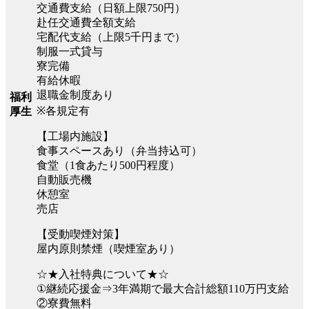
交通費支給（日額上限750円）
赴任交通費全額支給
宅配代支給（上限5千円まで）
制服一式貸与
寮完備
有給休暇
退職金制度あり
福利
※各規定有
厚生
【工場内施設】
食事スペースあり（弁当持込可）
食堂（1食あたり500円程度）
自動販売機
休憩室
売店
【受動喫煙対策】
屋内原則禁煙（喫煙室あり）
☆★入社特典について★☆
①継続応援金⇒3年満期で最大合計総額110万円支給
②寮費無料