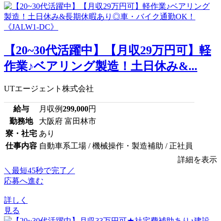
【20~30代活躍中】【月収29万円可】軽
作業♪ベアリング製造！土日休み&...
UTエージェント株式会社
給与
月収例
299,000
円
勤務地
大阪府 富田林市
寮・社宅
あり
仕事内容
自動車系工場 / 機械操作・製造補助 / 正社員
詳細を表示
＼最短45秒で完了／
応募へ進む
詳しく
見る