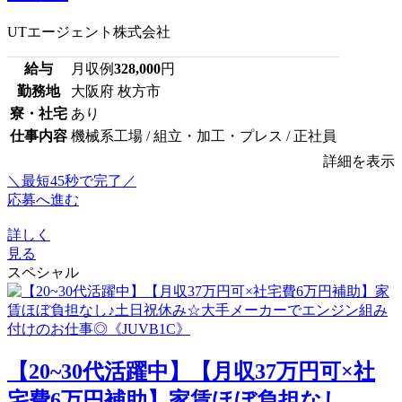
UTエージェント株式会社
給与
月収例
328,000
円
勤務地
大阪府 枚方市
寮・社宅
あり
仕事内容
機械系工場 / 組立・加工・プレス / 正社員
詳細を表示
＼最短45秒で完了／
応募へ進む
詳しく
見る
スペシャル
【20~30代活躍中】【月収37万円可×社
宅費6万円補助】家賃ほぼ負担なし...