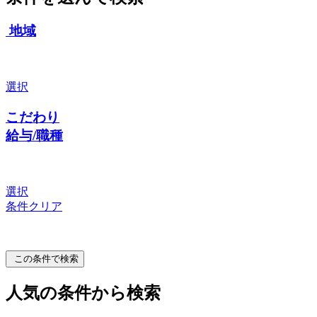
地域
選択
こだわり
給与/職種
選択
条件クリア
この条件で検索
人気の条件から検索