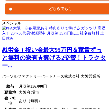
どちらでも可
スペシャル
慰労金＋祝い金最大95万円＆家賃ずっ
と無料の寮有★稼げる2交替！トラクタ
ー...
パーソルファクトリーパートナーズ株式会社 大阪営業所
給与
月収例
356,000
円
勤務地
大阪府 堺市
寮・社
あり（無料）
宅