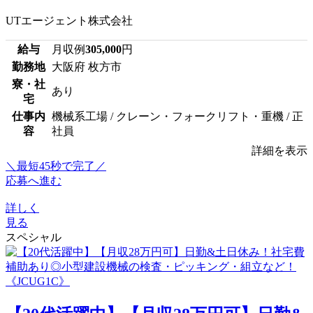
UTエージェント株式会社
給与
月収例
305,000
円
勤務地
大阪府 枚方市
寮・社
あり
宅
仕事内
機械系工場 / クレーン・フォークリフト・重機 / 正
容
社員
詳細を表示
＼最短45秒で完了／
応募へ進む
詳しく
見る
スペシャル