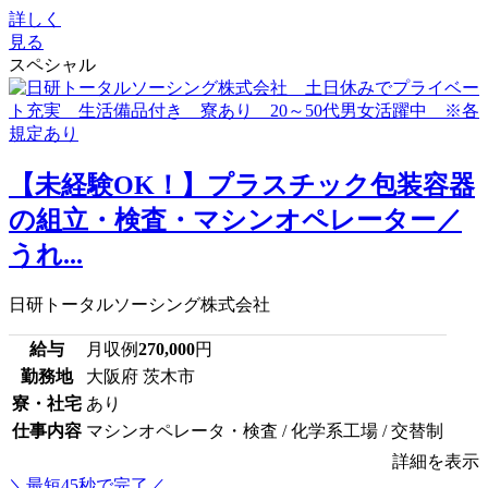
詳しく
見る
スペシャル
【未経験OK！】プラスチック包装容器
の組立・検査・マシンオペレーター／
うれ...
日研トータルソーシング株式会社
給与
月収例
270,000
円
勤務地
大阪府 茨木市
寮・社宅
あり
仕事内容
マシンオペレータ・検査 / 化学系工場 / 交替制
詳細を表示
＼最短45秒で完了／