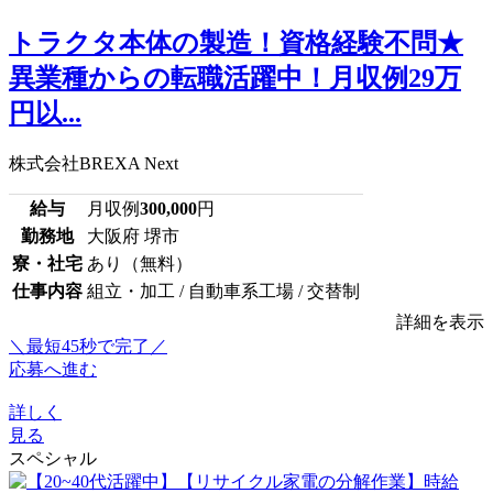
トラクタ本体の製造！資格経験不問★
異業種からの転職活躍中！月収例29万
円以...
株式会社BREXA Next
給与
月収例
300,000
円
勤務地
大阪府 堺市
寮・社宅
あり（無料）
仕事内容
組立・加工 / 自動車系工場 / 交替制
詳細を表示
＼最短45秒で完了／
応募へ進む
詳しく
見る
スペシャル