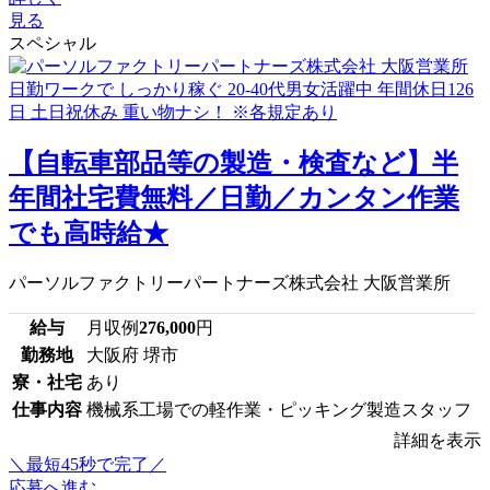
見る
スペシャル
【自転車部品等の製造・検査など】半
年間社宅費無料／日勤／カンタン作業
でも高時給★
パーソルファクトリーパートナーズ株式会社 大阪営業所
給与
月収例
276,000
円
勤務地
大阪府 堺市
寮・社宅
あり
仕事内容
機械系工場での軽作業・ピッキング製造スタッフ
詳細を表示
＼最短45秒で完了／
応募へ進む