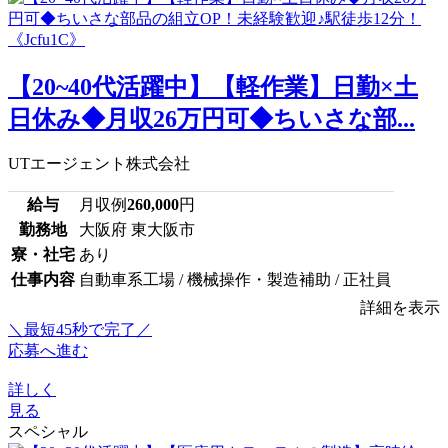
【20~40代活躍中】【軽作業】日勤×土
日休み◆月収26万円可◆ちいさな部...
UTエージェント株式会社
給与
月収例
260,000
円
勤務地
大阪府 東大阪市
寮・社宅
あり
仕事内容
自動車系工場 / 機械操作・製造補助 / 正社員
詳細を表示
＼最短45秒で完了／
応募へ進む
詳しく
見る
スペシャル