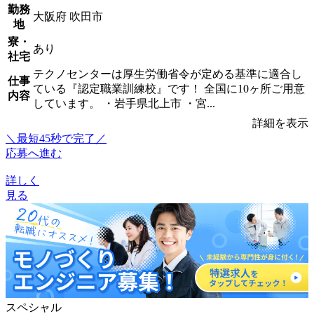
勤務
大阪府 吹田市
地
寮・
あり
社宅
テクノセンターは厚生労働省令が定める基準に適合し
仕事
ている『認定職業訓練校』です！ 全国に10ヶ所ご用意
内容
しています。 ・岩手県北上市 ・宮...
詳細を表示
＼最短45秒で完了／
応募へ進む
詳しく
見る
スペシャル