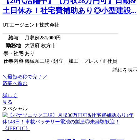
【20代活躍中】【月収28万円可】日勤&
土日休み！社宅費補助あり◎小型建設...
UTエージェント株式会社
給与
月収例
281,000
円
勤務地
大阪府 枚方市
寮・社宅
あり
仕事内容
機械系工場 / 組立・加工・プレス / 正社員
詳細を表示
＼最短45秒で完了／
応募へ進む
詳しく
見る
スペシャル