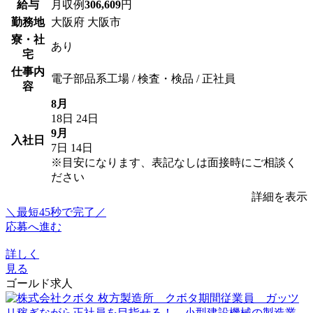
給与
月収例
306,609
円
勤務地
大阪府 大阪市
寮・社
あり
宅
仕事内
電子部品系工場 / 検査・検品 / 正社員
容
8月
18日
24日
9月
入社日
7日
14日
※目安になります、表記なしは面接時にご相談く
ださい
詳細を表示
＼最短45秒で完了／
応募へ進む
詳しく
見る
ゴールド求人