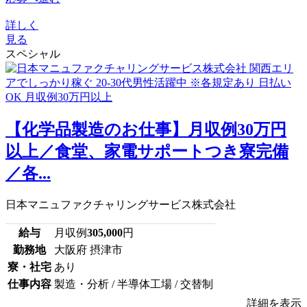
詳しく
見る
スペシャル
【化学品製造のお仕事】月収例30万円
以上／食堂、家電サポートつき寮完備
／各...
日本マニュファクチャリングサービス株式会社
給与
月収例
305,000
円
勤務地
大阪府 摂津市
寮・社宅
あり
仕事内容
製造・分析 / 半導体工場 / 交替制
詳細を表示