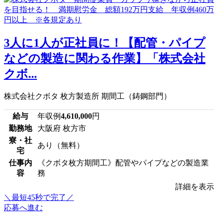
3人に1人が正社員に！【配管・パイプ
などの製造に関わる作業】「株式会社
クボ...
株式会社クボタ 枚方製造所 期間工（鋳鋼部門）
給与
年収例
4,610,000
円
勤務地
大阪府 枚方市
寮・社
あり（無料）
宅
仕事内
《クボタ枚方期間工》配管やパイプなどの製造業
容
務
詳細を表示
＼最短45秒で完了／
応募へ進む