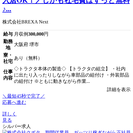
入居OK！／しかも社宅費はずっと無料
♪...
株式会社BREXA Next
給与
月収例
300,000
円
勤務
大阪府 堺市
地
寮・
あり（無料）
社宅
◇トラクタ本体の製造◇ 【トラクタの組立】 ・社内
仕事
に出たり入ったりしながら車部品の組付け ・外装部品
内容
の組付け ※ともに動きながら作業...
詳細を表示
＼最短45秒で完了／
応募へ進む
詳しく
見る
シルバー求人