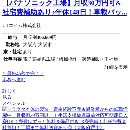
【パナソニック工場】月収30万円可&
社宅費補助あり♪年休148日！車載バッ...
UTエイム株式会社
給与
月収例
306,609
円
勤務地
大阪府 大阪市
寮・社宅
あり
仕事内容
電子部品系工場 / 機械操作・製造補助 / 正社員
詳細を表示
＼最短45秒で完了／
応募へ進む
詳しく
見る
スペシャル