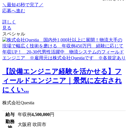
＼最短45秒で完了／
応募へ進む
詳しく
見る
スペシャル
【設備エンジニア経験を活かせる】フ
ィールドエンジニア｜景気に左右され
にくい...
株式会社Questia
給与
年収例
4,500,000
円
勤務
大阪府 吹田市
地