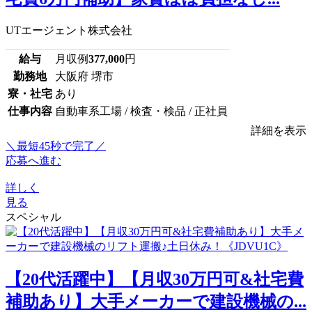
UTエージェント株式会社
給与
月収例
377,000
円
勤務地
大阪府 堺市
寮・社宅
あり
仕事内容
自動車系工場 / 検査・検品 / 正社員
詳細を表示
＼最短45秒で完了／
応募へ進む
詳しく
見る
スペシャル
【20代活躍中】【月収30万円可&社宅費
補助あり】大手メーカーで建設機械の...