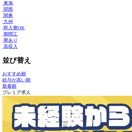
東海
関西
関東
九州
即入寮OK
期間工
寮あり
高収入
並び替え
おすすめ順
給与が高い順
新着順
プレミア求人