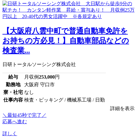
【大阪府八雲中町で普通自動車免許を
お持ちの方必見！】自動車部品などの
検査業...
日研トータルソーシング株式会社
給与
月収例
253,000
円
勤務地
大阪府 守口市
寮・社宅
なし
仕事内容
検査・ピッキング / 機械系工場 / 日勤
詳細を表示
＼最短45秒で完了／
応募へ進む
詳しく