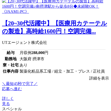
【20~30代活躍中】【医療用カテーテル
の製造】高時給1600円！空調完備...
UTエージェント株式会社
給与
月収例
288,000
円
勤務地
大阪府 摂津市
寮・社宅
あり
仕事内容
製薬化粧品系工場 / 組立・加工・プレス / 正社員
詳細を表示
＼最短45秒で完了／
応募へ進む
詳しく
見る
スペシャル