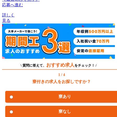
応募へ進む
詳しく
見る
おすすめ求人
\ 質問に答えて、
をチェック！ /
1 / 4
寮付きの求人をお探しですか？
寮あり
寮なし