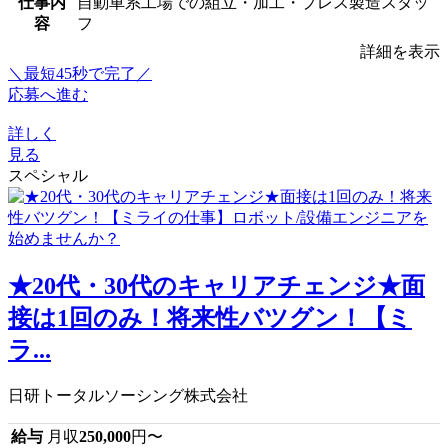
仕事内
自動車系工場での組立・加工・プレス製造スタッ
容
フ
詳細を表示
＼最短45秒で完了／
応募へ進む
詳しく
見る
スペシャル
★20代・30代のキャリアチェンジ★面
接は1回のみ！将来性バツグン！【ミ
ラ...
日研トータルソーシング株式会社
給与
月収
250,000
円〜