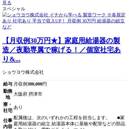
見る
スペシャル
【月収例30万円★】家庭用給湯器の製
造／夜勤専属で稼げる！／個室社宅あ
り&...
ショウヨウ株式会社
給与
月収例
300,000
円
勤務
大阪府 摂津市
地
寮・
あり
社宅
配属後は、次のいずれかの工程を担当します。 ■家
仕事
庭用給湯器の組立 給湯器本体に基板や配管などの部品
内容