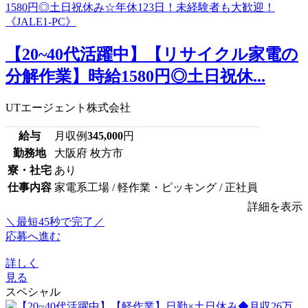
【20~40代活躍中】【リサイクル家電の
分解作業】時給1580円◎土日祝休...
UTエージェント株式会社
給与
月収例
345,000
円
勤務地
大阪府 枚方市
寮・社宅
あり
仕事内容
家電系工場 / 軽作業・ピッキング / 正社員
詳細を表示
＼最短45秒で完了／
応募へ進む
詳しく
見る
スペシャル