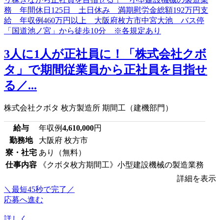
3人に1人が正社員に！「株式会社クボ
タ」で期間従業員から正社員を目指せ
る／...
株式会社クボタ 枚方製造所 期間工（建機部門）
給与
年収例
4,610,000
円
勤務地
大阪府 枚方市
寮・社宅
あり（無料）
仕事内容
《クボタ枚方期間工》小型建設機械の製造業務
詳細を表示
＼最短45秒で完了／
応募へ進む
詳しく